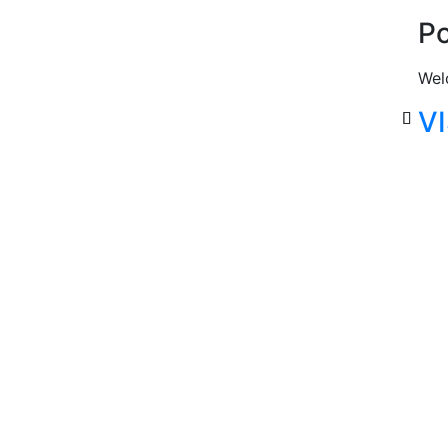
Po
Wel
VI