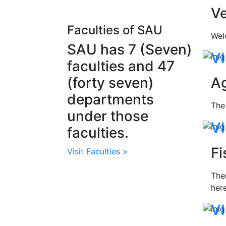
Ve
Faculties of SAU
Wel
SAU has 7 (Seven)
VI
faculties and 47
(forty seven)
Ag
departments
The
under those
VI
faculties.
Fi
Visit Faculties >
Ther
her
VI