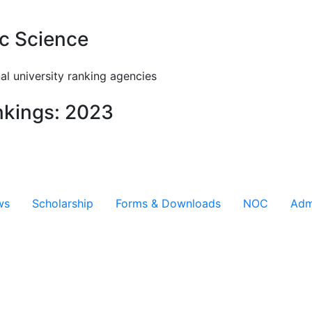
c Science
al university ranking agencies
nkings: 2023
ws
Scholarship
Forms & Downloads
NOC
Adm