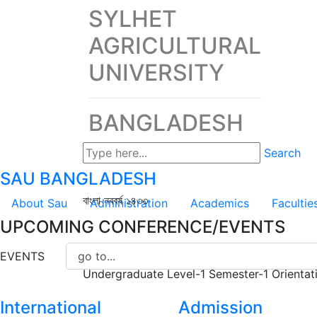
SYLHET
AGRICULTURAL
UNIVERSITY
BANGLADESH
Search
SAU
BANGLADESH
বাংলা নববর্ষ ১৪৩৩
About Sau
Administration
Academics
Facultie
UPCOMING CONFERENCE/EVENTS
EVENTS
Undergraduate Level-1 Semester-1 Orienta
International
Admission