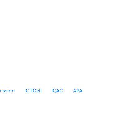
ission
ICTCell
IQAC
APA