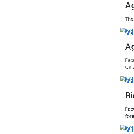
Ag
The
VI
Ag
Fac
Univ
VI
Bi
Fac
fore
VI