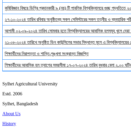
কৃষিবিজ্ঞান বিষয়ে ডিগ্রি প্রদানকারী ৯ (নয়) টি পাবলিক বিশ্ববিদ্যালয়ে গুচ্ছ পদ্ধতিতে
২৭-১০-২০২৪ তারিখ রবিবার অনুষ্ঠিতব্য সকল সেমিস্টারের সকল তত্বীয় ও ব্যবহারিক পরী
আগামী ০২-০৯-২০২৪ তারিখ সোমবার হতে বিশ্ববিদ্যালয়ের আবাসিক হলসমূহ খুলে দেয়া 
২১-০৮-২০২৪ তারিখে অনুষ্ঠিত ডিন কাউন্সিলের সভার সিদ্ধান্ত মূলে এ বিশ্ববিদ্যালয়ের
শিক্ষার্থীদের নিরাপত্তা ও শান্তি-শৃঙ্খলা সংক্রান্ত বিজ্ঞপ্তি
শিক্ষার্থীদের আবাসিক হল ত্যাগের সময়সীমা ১৭-০৭-২০২৪ তারিখ বুধবার বেলা ২.০০ ঘটিকা
Sylhet Agricultural University
Estd. 2006
Sylhet, Bangladesh
About Us
History