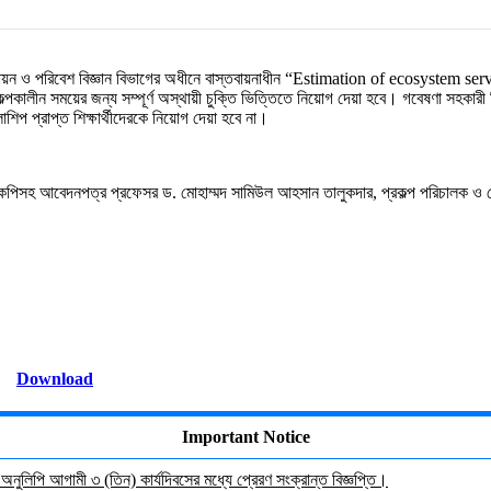
বনায়ন ও পরিবেশ বিজ্ঞান বিভাগের অধীনে
বাস্তবায়নাধীন “
Estimation of ecosystem servi
্পকালীন সময়ের জন্য সম্পূর্ণ অস্থায়ী চুক্তি
ভিত্তিতে নিয়োগ দেয়া হবে। গবেষণা সহকারী 
শিপ প্রাপ্ত শিক্ষার্থীদেরকে নিয়োগ দেয়া হবে না।
ায়িত কপিসহ আবেদনপত্র প্রফেসর ড. মোহাম্মদ সামিউল
আহসান তালুকদার, প্রকল্প পরিচালক ও চেয়
Download
Important Notice
র অনুলিপি আগামী ৩ (তিন) কার্যদিবসের মধ্যে প্রেরণ সংক্রান্ত বিজ্ঞপ্তি।