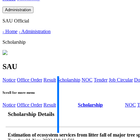
Administration
SAU Official
- Home
- Administration
Scholarship
SAU
Notice
Office Order
Result
Scholarship
NOC
Tender
Job Circular
Do
Scroll for more menu
Notice
Office Order
Result
Scholarship
NOC
T
Scholarship Details
Estimation of ecosystem services from litter fall of major tree 