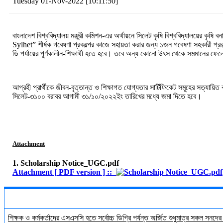
Tuesday 01-Nov-2022 [10:11:50]
বাংলাদেশ বিশ্ববিদ্যালয় মঞ্জুরী কমিশন-এর অর্থায়নে সিলেট কৃষি বিশ্ববিদ্যালয়ের কৃষি 
Sylhet
” শীর্ষক গবেষণা প্রকল্পের কাজে সহায়তা করার জন্য ১জন গবেষণা সহকারী প্রকল
ডি
পর্যায়ের পূর্ণকালীন-শিক্ষার্থী হতে হবে। তবে অন্য কোনো উৎস থেকে সমমানের ফেলো
আগ্রহী প্রার্থীকে জীবন-বৃত্তান্ত ও শিক্ষাগত যোগ্যতার সার্টিফিকেট সমূহের সত্য
সিলেট-৩১০০
বরাবর আগামী ৩১/১০/২০২২ইং তারিখের মধ্যে জমা দিতে হবে।
Attachment
1. Scholarship Notice_UGC.pdf
Attachment [ PDF version ] ::
শিক্ষক ও কর্মকর্তাদের এসএসসি হতে সর্বোচ্চ ডিগ্রি পর্যন্ত অর্জিত শুধুমাত্র সকল সনদে