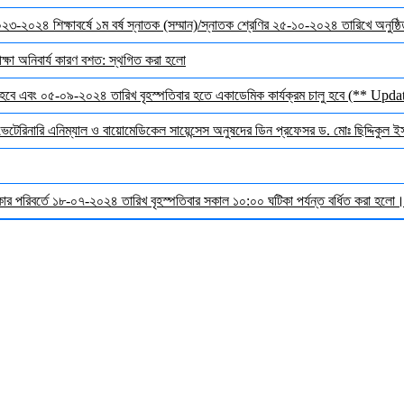
 ২০২৩-২০২৪ শিক্ষাবর্ষে ১ম বর্ষ স্নাতক (সম্মান)/স্নাতক শ্রেণির ২৫-১০-২০২৪ তারিখে অনুষ্
ক্ষা অনিবার্য কারণ বশত: স্থগিত করা হলো
হবে এবং ০৫-০৯-২০২৪ তারিখ বৃহস্পতিবার হতে একাডেমিক কার্যক্রম চালু হবে (** Upda
 ভেটেরিনারি এনিম্যাল ও বায়োমেডিকেল সায়েন্সেস অনুষদের ডিন প্রফেসর ড. মোঃ ছিদ্দিকুল 
র পরিবর্তে ১৮-০৭-২০২৪ তারিখ বৃহস্পতিবার সকাল ১০:০০ ঘটিকা পর্যন্ত বর্ধিত করা হলো। ব