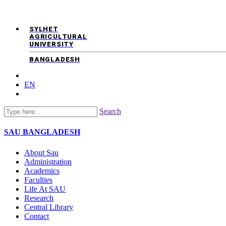
SYLHET
AGRICULTURAL
UNIVERSITY
BANGLADESH
EN
Search
SAU
BANGLADESH
About Sau
Administration
Academics
Faculties
Life At SAU
Research
Central Library
Contact