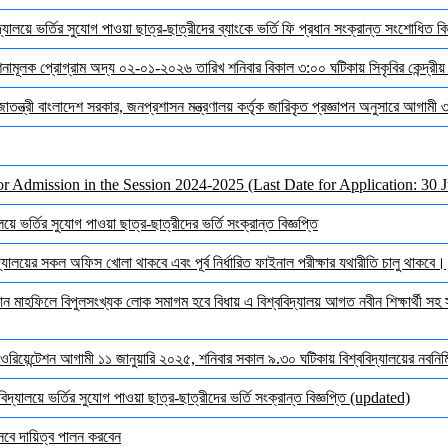
যালয়ে ভর্তির সুযোগ পাওয়া ছাত্র-ছাত্রীদের ব্যাংকে ভর্তি ফি প্রধান সংক্রান্ত সংশোধিত বিজ
দেশনামূলক প্রোগ্রাম অদ্য ০২-০১-২০২৬ তারিখ শনিবার বিকাল ৩:০০ ঘটিকায় সিকৃবির কেন্দ্রীয
জাতন্ত্রী বাংলাদেশ সরকার, জনপ্রশাসন মন্ত্রণালয় কর্তৃক জারিকৃত প্রজ্ঞাপন অনুসারে আগামী
or Admission in the Session 2024-2025 (Last Date for Application: 30 
ে ভর্তির সুযোগ পাওয়া ছাত্র-ছাত্রীদের ভর্তি সংক্রান্ত বিজ্ঞপ্তি
ালয়ের সকল অফিস খোলা থাকবে এবং পূর্ব নির্ধারিত ফাইনাল পরীক্ষার যথারীতি চালু থাকবে।
মাহফিলে বিপুলসংখ্যক লোক সমাগম হবে বিধায় এ বিশ্ববিদ্যালয় আগত নবীন শিক্ষার্থী সহ সক
ওরিয়েন্টেশন আগামী ১১ জানুয়ারি ২০২৫, শনিবার সকাল ৯.৩০ ঘটিকায় বিশ্ববিদ্যালয়ের নবনির্মি
দ্যালয়ে ভর্তির সুযোগ পাওয়া ছাত্র-ছাত্রীদের ভর্তি সংক্রান্ত বিজ্ঞপ্তি (updated)
েবে দায়িত্ব পালন করবেন