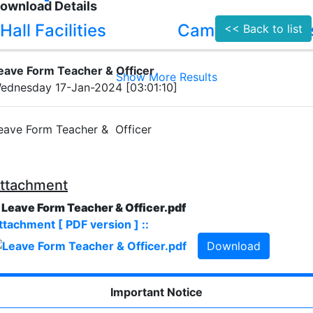
ownload Details
Hall Facilities
Campus Facilitie
<< Back to list
eave Form Teacher & Officer
Show More Results
ednesday 17-Jan-2024 [03:01:10]
eave Form Teacher & Officer
ttachment
. Leave Form Teacher & Officer.pdf
ttachment [ PDF version ] ::
Download
Important Notice