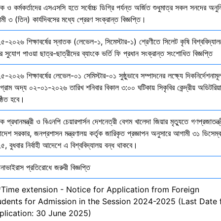
ষক ও কর্মকর্তাদের এসএসসি হতে সর্বোচ্চ ডিগ্রি পর্যন্ত অর্জিত শুধুমাত্র সকল সনদের অনুল
ী ৩ (তিন) কার্যদিবসের মধ্যে প্রেরণ সংক্রান্ত বিজ্ঞপ্তি।
৫-২০২৬ শিক্ষাবর্ষের স্নাতক (লেভেল-১, সিমেস্টার-১) শ্রেণীতে সিলেট কৃষি বিশ্ববিদ্যাল
ির সুযোগ পাওয়া ছাত্র-ছাত্রীদের ব্যাংকে ভর্তি ফি প্রধান সংক্রান্ত সংশোধিত বিজ্ঞপ্তি
-২০২৬ শিক্ষাবর্ষের লেভেল-০১ সেমিস্টার-০১ সুষ্ঠুভাবে সম্পাদনের লক্ষ্যে দিকনির্দেশনাম
োগ্রাম অদ্য ০২-০১-২০২৬ তারিখ শনিবার বিকাল ৩:০০ ঘটিকায় সিকৃবির কেন্দ্রীয় অডিটরিয়
ষ্ঠিত হবে।
ক প্রধানমন্ত্রী ও বিএনপি চেয়ারপার্সন দেশনেত্রী বেগম খালেদা জিয়ার মৃত্যুতে গণপ্রজাতন্ত্
াদেশ সরকার, জনপ্রশাসন মন্ত্রণালয় কর্তৃক জারিকৃত প্রজ্ঞাপন অনুসারে আগামী ৩১ ডিসেম্
, বুধবার নির্বাহী আদেশে এ বিশ্ববিদ্যালয় বন্ধ থাকবে।
নাভাইরাস প্রতিরোধে জরুরী বিজ্ঞপ্তি
*Time extension - Notice for Application from Foreign
udents for Admission in the Session 2024-2025 (Last Date 
plication: 30 June 2025)