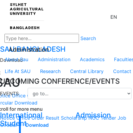
SYLHET
AGRICULTURAL
UNIVERSITY
EN
BANGLADESH
Search
SAU
BANGLADESH
Administration
About Sau
Administration
Academics
Facultie
Download
Life At SAU
Research
Central Library
Contact
SAU
UPCOMING CONFERENCE/EVENTS
EVENTS
otice
Office Order
Result
Scholarship
NOC
Tender
Job
rcular
Download
croll for more menu
International
Admission
Notice
Office Order
Result
Scholarship
NOC
Tender
Job
Student
Circular
Download