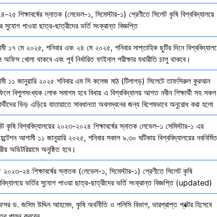
-২৫ শিক্ষাবর্ষের স্নাতক (লেভেল-১, সিমেস্টার-১) শ্রেণীতে সিলেট কৃষি বিশ্ববিদ্যালয়ে
ির সুযোগ পাওয়া ছাত্র-ছাত্রীদের ভর্তি সংক্রান্ত বিজ্ঞপ্তি
মী ১৭ মে ২০২৫, শনিবার এবং ২৪ মে ২০২৫, শনিবার সাপ্তাহিক ছুটির দিনে বিশ্ববিদ্যালয
 অফিস খোলা থাকবে এবং পূর্ব নির্ধারিত ফাইনাল পরীক্ষার যথারীতি চালু থাকবে।
মী ১১ জানুয়ারি ২০২৫ শনিবার এম সি কলেজ মাঠ (টিলাগড়) সিলেটে তাফসিরুল কুরআন
ফিলে বিপুলসংখ্যক লোক সমাগম হবে বিধায় এ বিশ্ববিদ্যালয় আগত নবীন শিক্ষার্থী সহ সকল
ষার্থীদের ভিড় এড়িয়ে যাতায়াতে সাবধানতা অবলম্বনের জন্য বিশেষভাবে অনুরোধ করা হলো
েট কৃষি বিশ্ববিদ্যালয়ের ২০২৩-২০২৪ শিক্ষাবর্ষের স্নাতক লেভেল-১ সেমিস্টার-১ এর
য়েন্টেশন আগামী ১১ জানুয়ারি ২০২৫, শনিবার সকাল ৯.৩০ ঘটিকায় বিশ্ববিদ্যালয়ের নবনির্মিত
দ্রীয় অডিটরিয়ামে অনুষ্ঠিত হবে।
 ২০২৩-২৪ শিক্ষাবর্ষের স্নাতক (লেভেল-১, সিমেস্টার-১) শ্রেণীতে সিলেট কৃষি
ববিদ্যালয়ে ভর্তির সুযোগ পাওয়া ছাত্র-ছাত্রীদের ভর্তি সংক্রান্ত বিজ্ঞপ্তি (updated)
েসর ড. জসিম উদ্দিন আহমেদ, কৃষি অর্থনীতি ও পলিসি বিভাগ, ভারপ্রাপ্ত প্রক্টর হিসেবে
িত্ব পালন করবেন