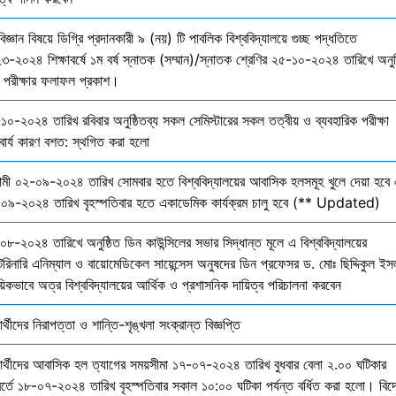
বিজ্ঞান বিষয়ে ডিগ্রি প্রদানকারী ৯ (নয়) টি পাবলিক বিশ্ববিদ্যালয়ে গুচ্ছ পদ্ধতিতে
৩-২০২৪ শিক্ষাবর্ষে ১ম বর্ষ স্নাতক (সম্মান)/স্নাতক শ্রেণির ২৫-১০-২০২৪ তারিখে অনুষ
তি পরীক্ষার ফলাফল প্রকাশ।
১০-২০২৪ তারিখ রবিবার অনুষ্ঠিতব্য সকল সেমিস্টারের সকল তত্বীয় ও ব্যবহারিক পরীক্ষা
বার্য কারণ বশত: স্থগিত করা হলো
মী ০২-০৯-২০২৪ তারিখ সোমবার হতে বিশ্ববিদ্যালয়ের আবাসিক হলসমূহ খুলে দেয়া হবে 
০৯-২০২৪ তারিখ বৃহস্পতিবার হতে একাডেমিক কার্যক্রম চালু হবে (** Updated)
০৮-২০২৪ তারিখে অনুষ্ঠিত ডিন কাউন্সিলের সভার সিদ্ধান্ত মূলে এ বিশ্ববিদ্যালয়ের
েরিনারি এনিম্যাল ও বায়োমেডিকেল সায়েন্সেস অনুষদের ডিন প্রফেসর ড. মোঃ ছিদ্দিকুল ইস
য়িকভাবে অত্র বিশ্ববিদ্যালয়ের আর্থিক ও প্রশাসনিক দায়িত্ব পরিচালনা করবেন
ষার্থীদের নিরাপত্তা ও শান্তি-শৃঙ্খলা সংক্রান্ত বিজ্ঞপ্তি
্ষার্থীদের আবাসিক হল ত্যাগের সময়সীমা ১৭-০৭-২০২৪ তারিখ বুধবার বেলা ২.০০ ঘটিকার
বর্তে ১৮-০৭-২০২৪ তারিখ বৃহস্পতিবার সকাল ১০:০০ ঘটিকা পর্যন্ত বর্ধিত করা হলো। বিদ