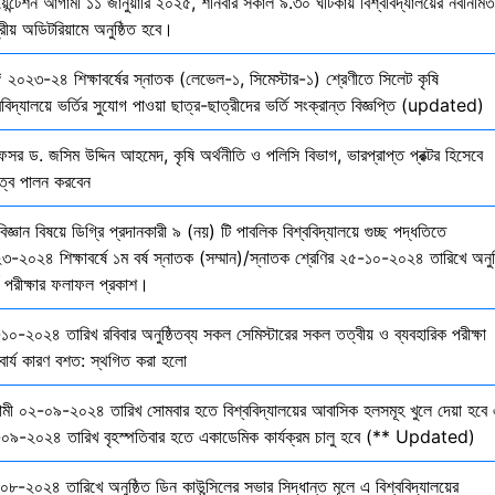
য়েন্টেশন আগামী ১১ জানুয়ারি ২০২৫, শনিবার সকাল ৯.৩০ ঘটিকায় বিশ্ববিদ্যালয়ের নবনির্মিত
দ্রীয় অডিটরিয়ামে অনুষ্ঠিত হবে।
 ২০২৩-২৪ শিক্ষাবর্ষের স্নাতক (লেভেল-১, সিমেস্টার-১) শ্রেণীতে সিলেট কৃষি
ববিদ্যালয়ে ভর্তির সুযোগ পাওয়া ছাত্র-ছাত্রীদের ভর্তি সংক্রান্ত বিজ্ঞপ্তি (updated)
েসর ড. জসিম উদ্দিন আহমেদ, কৃষি অর্থনীতি ও পলিসি বিভাগ, ভারপ্রাপ্ত প্রক্টর হিসেবে
িত্ব পালন করবেন
বিজ্ঞান বিষয়ে ডিগ্রি প্রদানকারী ৯ (নয়) টি পাবলিক বিশ্ববিদ্যালয়ে গুচ্ছ পদ্ধতিতে
৩-২০২৪ শিক্ষাবর্ষে ১ম বর্ষ স্নাতক (সম্মান)/স্নাতক শ্রেণির ২৫-১০-২০২৪ তারিখে অনুষ
তি পরীক্ষার ফলাফল প্রকাশ।
১০-২০২৪ তারিখ রবিবার অনুষ্ঠিতব্য সকল সেমিস্টারের সকল তত্বীয় ও ব্যবহারিক পরীক্ষা
বার্য কারণ বশত: স্থগিত করা হলো
মী ০২-০৯-২০২৪ তারিখ সোমবার হতে বিশ্ববিদ্যালয়ের আবাসিক হলসমূহ খুলে দেয়া হবে 
০৯-২০২৪ তারিখ বৃহস্পতিবার হতে একাডেমিক কার্যক্রম চালু হবে (** Updated)
০৮-২০২৪ তারিখে অনুষ্ঠিত ডিন কাউন্সিলের সভার সিদ্ধান্ত মূলে এ বিশ্ববিদ্যালয়ের