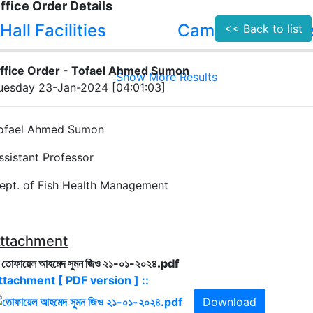
ffice Order Details
Hall Facilities
Campus Facilitie
<< Back to list
ffice Order - Tofael Ahmed Sumon
Show More Results
uesday 23-Jan-2024 [04:01:03]
ofael Ahmed Sumon
ssistant Professor
ept. of Fish Health Management
ttachment
. তোফায়েল আহমেদ সুমন জিও ২১-০১-২০২৪.pdf
ttachment [ PDF version ] ::
Download