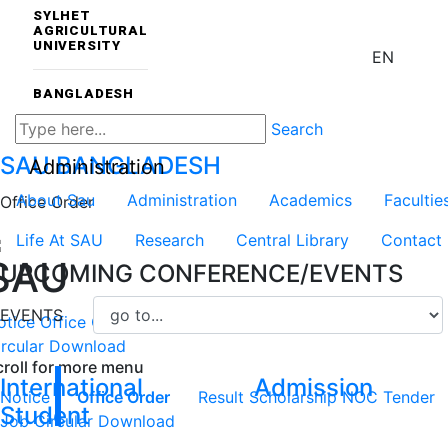
SYLHET
AGRICULTURAL
UNIVERSITY
EN
BANGLADESH
Search
SAU
BANGLADESH
Administration
About Sau
Administration
Academics
Facultie
Office Order
Life At SAU
Research
Central Library
Contact
SAU
UPCOMING CONFERENCE/EVENTS
EVENTS
otice
Office Order
Result
Scholarship
NOC
Tender
Job
rcular
Download
croll for more menu
International
Admission
Notice
Office Order
Result
Scholarship
NOC
Tender
Student
Job Circular
Download