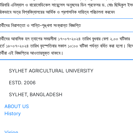
েরিনারি এনিম্যাল ও বায়োমেডিকেল সায়েন্সেস অনুষদের ডিন প্রফেসর ড. মোঃ ছিদ্দিকুল ইস
য়িকভাবে অত্র বিশ্ববিদ্যালয়ের আর্থিক ও প্রশাসনিক দায়িত্ব পরিচালনা করবেন
ষার্থীদের নিরাপত্তা ও শান্তি-শৃঙ্খলা সংক্রান্ত বিজ্ঞপ্তি
্ষার্থীদের আবাসিক হল ত্যাগের সময়সীমা ১৭-০৭-২০২৪ তারিখ বুধবার বেলা ২.০০ ঘটিকার
বর্তে ১৮-০৭-২০২৪ তারিখ বৃহস্পতিবার সকাল ১০:০০ ঘটিকা পর্যন্ত বর্ধিত করা হলো। বিদ
ষার্থীরা এই বিজ্ঞপ্তির আওতায়মুক্ত থাকবে।
SYLHET AGRICULTURAL UNIVERSITY
ESTD. 2006
SYLHET, BANGLADESH
ABOUT US
History
Vision