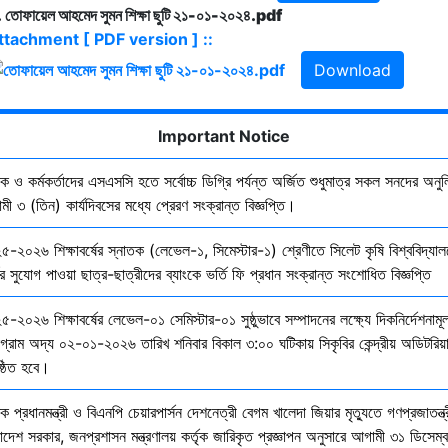
 তোফায়েল আহমেদ সুমন শিক্ষা ছুটি ২১-০১-২০২৪.pdf
ttachment [ PDF version ] ::
Download
Important Notice
ষক ও কর্মকর্তাদের এসএসসি হতে সর্বোচ্চ ডিগ্রি পর্যন্ত অর্জিত শুধুমাত্র সকল সনদের অনুল
ী ৩ (তিন) কার্যদিবসের মধ্যে প্রেরণ সংক্রান্ত বিজ্ঞপ্তি।
৫-২০২৬ শিক্ষাবর্ষের স্নাতক (লেভেল-১, সিমেস্টার-১) শ্রেণীতে সিলেট কৃষি বিশ্ববিদ্যাল
ির সুযোগ পাওয়া ছাত্র-ছাত্রীদের ব্যাংকে ভর্তি ফি প্রধান সংক্রান্ত সংশোধিত বিজ্ঞপ্তি
-২০২৬ শিক্ষাবর্ষের লেভেল-০১ সেমিস্টার-০১ সুষ্ঠুভাবে সম্পাদনের লক্ষ্যে দিকনির্দেশনাম
োগ্রাম অদ্য ০২-০১-২০২৬ তারিখ শনিবার বিকাল ৩:০০ ঘটিকায় সিকৃবির কেন্দ্রীয় অডিটরিয়
ষ্ঠিত হবে।
ক প্রধানমন্ত্রী ও বিএনপি চেয়ারপার্সন দেশনেত্রী বেগম খালেদা জিয়ার মৃত্যুতে গণপ্রজাতন্ত্
াদেশ সরকার, জনপ্রশাসন মন্ত্রণালয় কর্তৃক জারিকৃত প্রজ্ঞাপন অনুসারে আগামী ৩১ ডিসেম্