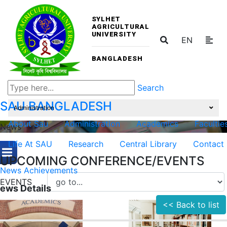
SYLHET
AGRICULTURAL
UNIVERSITY
EN
BANGLADESH
Search
SAU
BANGLADESH
Administration
About Sau
Administration
Academics
Facultie
News
Life At SAU
Research
Central Library
Contact
UPCOMING CONFERENCE/EVENTS
News
Achievements
EVENTS
ews Details
<< Back to list