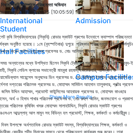
 দিবসে সিকৃবি ক্যাম্পাসে পরিচ্ছন্নতা অভিযান
hursday, 01-May-2025 [10:05:59]
International
Admission
Student
লেট
কৃষি
বিশ্ববিদ্যালয়ের (সিকৃবি)
রোভার স্কাউট গ্রুপের উদ্যোগে
ক্যাম্পাস
পরিচ্ছন্নতা
র্যক্রম অনুষ্ঠিত হয়েছে।
১মে
(
বৃহস্পতিবার
)
দুপুরে
পরিষ্কার
পরিচ্ছন্নতা
অভিযান
কর্মসূচি
Hall Facilities
্বোধন
করেন
ভাইস
-
চ্যান্সেলর
প্রফেসর
ড. মোঃ আলিমুল ইসলাম।
সময় অন্যান্যের মধ্যে উপস্থিত ছিলেন সিকৃবি ট্রেজারার প্রফেসর ড. এ.টি.এম. মাহবুব-
াহী, সিকৃবি লেডিস ক্লাবের সভানেত্রী মাহবুবা রহমান, ভেটেরিনারি, এনিম্যাল ও
Campus Facilitie
য়োমেডিক্যাল সায়েন্সেস অনুষদের ডিন প্রফেসর ড. মোঃ ছিদ্দিকুল ইসলাম, ছাত্র পরামর্শ ও
র্দেশনা দপ্তরের পরিচালক প্রফেসর ড. মোহাম্মদ সামিউল আহসান তালুকদার, প্রক্টর প্রফে
 জসিম উদ্দিন আহাম্মদ, প্রভোস্ট কাউন্সিলের আহবায়ক প্রফেসর ড. মোহাম্মদ কাওছার
Show More Results
াসেন, অর্থ ও হিসাব শাখার পরিচালক প্রফেসর ড. মোঃ রুহুল আমিন, জনসংযোগ ও প্রকাশ
্তরের পরিচালক কৃষিবিদ খসরু মোহাম্মদ সালাহউদ্দিন, সিকৃবি রোভার স্কাউট গ্রুপের
এসএল আব্দুল্লাহ্ আল মামুন সহ বিভিন্ন হল প্রভোস্ট, শিক্ষক, কর্মকর্তা ও কর্মচারীবৃন্দ।
 দিবস উপলক্ষে
অর্ধশতাধিক রোভার স্কাউট সদস্য, বিশ্ববিদ্যালয়ের শিক্ষক, কর্মকর্তা ও
্মচারীবৃন্দ কেন্দ্রীয় শহীদ মিনারের সামনে থেকে পরিচ্ছন্নতা
কার্যক্রম
শুরু
করেন।
তারা