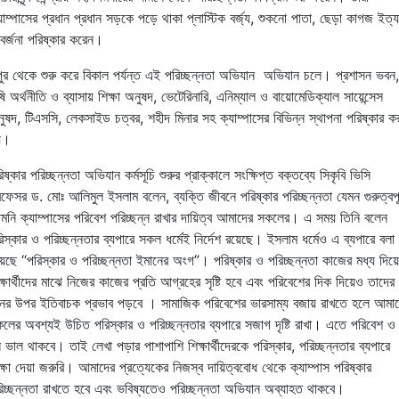
যাম্পাসের
প্রধান
প্রধান
সড়কে
পড়ে
থাকা
প্লাস্টিক
বর্জ্য
,
শুকনো
পাতা
,
ছেড়া
কাগজ
ইত্য
র্জনা
পরিষ্কার
করেন।
পুর
থেকে
শুরু
করে
বিকাল
পর্যন্ত
এই
পরিচ্ছন্নতা অভিযান
অভিযান
চলে।
প্রশাসন
ভবন
,
ষি
অর্থনীতি
ও
ব্যাসায়
শিক্ষা
অনুষদ
,
ভেটেরিনারি
,
এনিম্যাল
ও
বায়োমেডিক্যাল
সায়েন্সেস
ুষদ
,
টিএসসি
,
লেকসাইড
চত্বর
,
শহীদ মিনার
সহ
ক্যাম্পাসের
বিভিন্ন
স্থাপনা
পরিষ্কার
কর
য়।
িষ্কার
পরিচ্ছন্নতা
অভিযান
কর্মসূচি শুরুর প্রাক্কালে সংক্ষিপ্ত বক্তব্যে সিকৃবি ভিসি
রফেসর
ড. মোঃ আলিমুল ইসলাম বলেন, ব্যক্তি জীবনে পরিষ্কার
পরিচ্ছন্নতা যেমন গুরুত্বপূর
মনি ক্যাম্পাসের পরিবেশ পরিচ্ছন্ন রাখার দায়িত্ব আমাদের সকলের। এ সময় তিনি বলেন
িস্কার ও পরিচ্ছন্নতার ব্যপারে সকল ধর্মেই নির্দেশ রয়েছে। ইসলাম ধর্মেও এ ব্যপারে বলা
েছে “পরিস্কার ও পরিচ্ছন্নতা ইমানের অংগ”। পরিষ্কার ও পরিচ্ছন্নতা কাজের মধ্য দিয়ে
ক্ষার্থীদের মাঝে নিজের কাজের প্রতি আগ্রহের সৃষ্টি হবে এবং পরিবেশের দিক দিয়েও তাদের
ের উপর ইতিবাচক প্রভাব পড়বে । সামাজিক পরিবেশের ভারসাম্য বজায় রাখতে হলে আমা
লের অবশ্যই উচিত পরিস্কার ও পরিচ্ছন্নতার ব্যপারে সজাগ দৃষ্টি রাখা। এতে পরিবেশ ও
 ভাল থাকবে। তাই লেখা পড়ার পাশাপাশি শিক্ষার্থীদেরকে পরিস্কার, পরিচ্ছন্নতার ব্যপারে
ক্ষা দেয়া জরুরি। আমাদের প্রত্যেকের নিজস্ব দায়িত্ববোধ থেকে ক্যাম্পাস পরিষ্কার
িচ্ছন্নতা রাখতে হবে এবং ভবিষ্যতেও পরিচ্ছন্নতা
অভিযান
অব্যাহত
থাকবে।