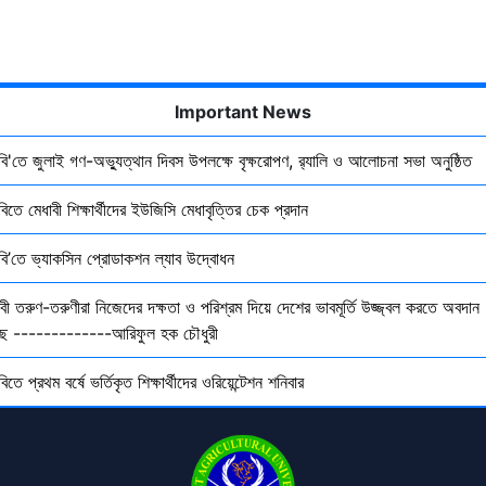
Important News
ৃবি'তে জুলাই গণ-অভ্যুত্থান দিবস উপলক্ষে বৃক্ষরোপণ, র‍্যালি ও আলোচনা সভা অনুষ্ঠিত
বিতে মেধাবী শিক্ষার্থীদের ইউজিসি মেধাবৃত্তির চেক প্রদান
ৃবি’তে ভ্যাকসিন প্রোডাকশন ল্যাব উদ্বোধন
বী তরুণ-তরুণীরা নিজেদের দক্ষতা ও পরিশ্রম দিয়ে দেশের ভাবমূর্তি উজ্জ্বল করতে অবদান
ছে -------------আরিফুল হক চৌধুরী
বিতে প্রথম বর্ষে ভর্তিকৃত শিক্ষার্থীদের ওরিয়েন্টেশন শনিবার