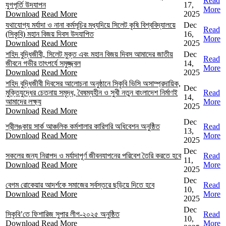
Read
যুগপূর্তি উদযাপন
17,
More
Download
Read More
2025
যথাযোগ্য মর্যাদা ও নানা কর্মসূচির মধ্যদিয়ে সিলেট কৃষি বিশ্ববিদ্যালয়ে
Dec
Read
(সিকৃবি) মহান বিজয় দিবস উদযাপিত
16,
More
Download
Read More
2025
শহিদ বুদ্ধিজীবী, সিলেট মুক্ত এবং মহান বিজয় দিবস আমাদের জাতীয়
Dec
Read
জীবনে গভীর তাৎপর্যে সমুজ্জ্বল
14,
More
Download
Read More
2025
শহিদ বুদ্ধিজীবী দিবসের আলোচনা অনুষ্ঠানে সিকৃবি ভিসি অসাম্প্রদায়িক,
Dec
মুক্তিযুদ্ধের চেতনায় সমৃদ্ধ, বৈষম্যহীন ও সুখী নতুন বাংলাদেশ নির্মাণই
Read
14,
আমাদের লক্ষ্য
More
2025
Download
Read More
Dec
শ্রীলঙ্কায় সার্ক আঞ্চলিক কর্মশালার কারিগরি অধিবেশন অনুষ্ঠিত
Read
13,
Download
Read More
More
2025
Dec
সকলের জন্য নিরাপদ ও মর্যাদাপূর্ণ জীবনযাপনের পরিবেশ তৈরি করতে হবে
Read
11,
Download
Read More
More
2025
Dec
বেগম রোকেয়ার আদর্শকে সমাজের সর্বস্তরে ছড়িয়ে দিতে হবে
Read
10,
Download
Read More
More
2025
Dec
সিকৃবি’তে ফিশারিজ সুপার লীগ-২০২৫ অনুষ্ঠিত
Read
10,
Download
Read More
More