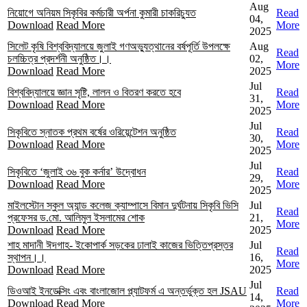
Aug
নিয়োগে অনিয়ম সিকৃবির কর্মচারী অর্পনা কুমারী চাকরিচ্যুত
Read
04,
Download
Read More
More
2025
সিলেট কৃষি বিশ্ববিদ্যালয়ে জুলাই গণঅভ্যুত্থানের বর্ষপূর্তি উপলক্ষে
Aug
Read
চলচ্চিত্র প্রদর্শনী অনুষ্ঠিত।।
02,
More
Download
Read More
2025
Jul
বিশ্ববিদ্যালয়ে জ্ঞান সৃষ্টি, লালন ও বিতরণ করতে হবে
Read
31,
Download
Read More
More
2025
Jul
সিকৃবিতে স্নাতক প্রথম বর্ষের ওরিয়েন্টেশন অনুষ্ঠিত
Read
30,
Download
Read More
More
2025
Jul
সিকৃবিতে ‘জুলাই ৩৬ বুক কর্নার’ উদ্বোধন
Read
29,
Download
Read More
More
2025
মাইলস্টোন স্কুল অ্যান্ড কলেজ ক্যাম্পাসে বিমান দুর্ঘটনায় সিকৃবি ভিসি
Jul
Read
প্রফেসর ড.মো. আলিমুল ইসলামের শোক
21,
More
Download
Read More
2025
শাহ মাদানী ঈদগাহ- ইকোপার্ক সড়কের ঢালাই কাজের ভিত্তিপ্রস্তর
Jul
Read
স্থাপন।।
16,
More
Download
Read More
2025
Jul
ডিওআই ইনডেক্সিং এবং বাংলাজোল প্ল্যাটফর্ম এ অন্তর্ভুক্ত হল JSAU
Read
14,
Download
Read More
More