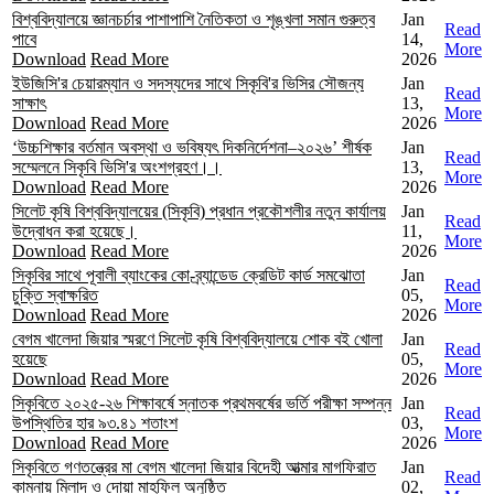
বিশ্ববিদ্যালয়ে জ্ঞানচর্চার পাশাপাশি নৈতিকতা ও শৃঙ্খলা সমান গুরুত্ব
Jan
Read
পাবে
14,
More
Download
Read More
2026
ইউজিসি'র চেয়ারম্যান ও সদস্যদের সাথে সিকৃবি'র ভিসির সৌজন্য
Jan
Read
সাক্ষাৎ
13,
More
Download
Read More
2026
‘উচ্চশিক্ষার বর্তমান অবস্থা ও ভবিষ্যৎ দিকনির্দেশনা–২০২৬’ শীর্ষক
Jan
Read
সম্মেলনে সিকৃবি ভিসি'র অংশগ্রহণ।।
13,
More
Download
Read More
2026
সিলেট কৃষি বিশ্ববিদ্যালয়ের (সিকৃবি) প্রধান প্রকৌশলীর নতুন কার্যালয়
Jan
Read
উদ্বোধন করা হয়েছে।
11,
More
Download
Read More
2026
সিকৃবির সাথে পূবালী ব্যাংকের কো-ব্র্যান্ডেড ক্রেডিট কার্ড সমঝোতা
Jan
Read
চুক্তি স্বাক্ষরিত
05,
More
Download
Read More
2026
বেগম খালেদা জিয়ার স্মরণে সিলেট কৃষি বিশ্ববিদ্যালয়ে শোক বই খোলা
Jan
Read
হয়েছে
05,
More
Download
Read More
2026
সিকৃবিতে ২০২৫-২৬ শিক্ষাবর্ষে স্নাতক প্রথমবর্ষের ভর্তি পরীক্ষা সম্পন্ন
Jan
Read
উপস্থিতির হার ৯৩.৪১ শতাংশ
03,
More
Download
Read More
2026
সিকৃবিতে গণতন্ত্রের মা বেগম খালেদা জিয়ার বিদেহী আত্মার মাগফিরাত
Jan
Read
কামনায় মিলাদ ও দোয়া মাহফিল অনুষ্ঠিত
02,