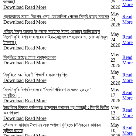
শুভেচ্ছা
25,
More
Download
Read More
2026
May
প্রথমবারের মতো 'নিরাপদ খাদ্য ফেলোশিপ' পেলেন সিকৃবি ছাত্র নাজমুল
Read
24,
Download
Read More
More
2026
পবিত্র ঈদুল আজহা উপলক্ষে সবাইকে ঈদের শুভেচ্ছা জানিয়েছেন
May
সিলেট কৃষি বিশ্ববিদ্যালয়ের ভাইস-চ্যান্সেলর প্রফেসর ড. মোঃ আলিমুল
Read
24,
ইসলাম।
More
2026
Download
Read More
May
সিকৃবিতে মাছের পোনা অবমুক্তকরণ
Read
23,
Download
Read More
More
2026
May
সিকৃবিতে ০৮ বিদেশী শিক্ষার্থীর সনদ প্রাপ্তি
Read
20,
Download
Read More
More
2026
সিলেট কৃষি বিশ্ববিদ্যালয়ে ‘সিলেট পরিবেশ সম্মেলন ২০২৬’
May
Read
অনুষ্ঠিত।।
17,
More
Download
Read More
2026
উচ্চশিক্ষা বিষয়ক কর্মশালার উদ্বোধন করলেন প্রধানমন্ত্রী : সিকৃবি ভিসির
May
Read
অংশগ্রহণ
13,
More
Download
Read More
2026
পেঁয়াজ ও সরিষার উৎপাদন এবং গুণাগুণ বৃদ্ধিতে সিলিকনের কার্যকর
May
Read
ভূমিকা রয়েছে
10,
More
Download
Read More
2026