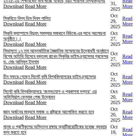
২০২৫-২৬ শিক্ষাবর্ষেও কৃষি গুচ্ছে থাকছে নয়টি পাবলিক বিশ্ববিদ্যালয়
Read
31,
Download
Read More
More
2025
Oct
সিকৃবিতে বিশ্ব ডিম দিবস পালিত
Read
29,
Download
Read More
More
2025
সিকৃবি ক্যাম্পাসে বিদ্যুৎ সমস্যার সমাধানে বিউবো-এর সাথে আলোচনা
Oct
Read
অনুষ্ঠিত।।
27,
More
Download
Read More
2025
সিভাসুতে ১৭ তম আন্তর্জাতিক বৈজ্ঞানিক সম্মেলনের উদ্বোধনী অনুষ্ঠানে
Oct
বিশেষ অতিথি হিসেবে বক্তব্য রাখেন সিকৃবির ভাইস-চ্যান্সেলর প্রফেসর
Read
27,
ড. মোঃ আলিমুল ইসলাম
More
2025
Download
Read More
Oct
চীন সফরে গেছেন সিলেট কৃষি বিশ্ববিদ্যালয়ের ভাইস-চ্যান্সেলর
Read
21,
Download
Read More
More
2025
সিলেট কৃষি বিশ্ববিদ্যালয়ে ‘জনসংযোগ ও প্রকাশনা দপ্তর’ এর
Oct
Read
অফিসিয়াল ফেসবুক পেজ উদ্বোধন
20,
More
Download
Read More
2025
Oct
জ্ঞান অর্জনের মাধ্যমে সমাজ ও রাষ্ট্রকে আলোকিত করতে হবে
Read
20,
Download
Read More
More
2025
মানুষ ও প্রাণীকুলের অস্তিত্ব রক্ষায় অ্যান্টিবায়োটিকের যথেচ্ছ ব্যবহার
Oct
Read
বন্ধ করতে হবে
19,
More