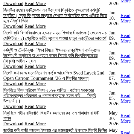
More
Download
Read More
2026
জিয়াউর রহমান ফাউন্ডেশন এর উদ্যোগ সিকৃবিতে বৃক্ষরোপণ কর্মসূচি
Jun
অনুষ্ঠিত || সবুজ বিপ্লবের মাধ্যমে দেশকে অর্থনৈতিক ভাবে এগিয়ে নিতে
Read
10,
হবে -সিকৃবি ভিসি
More
2026
Download
Read More
সিলেট কৃষি বিশ্ববিদ্যালয়ে ২০২৫ - ২৬ শিক্ষাবর্ষে স্নাতক ( লেভেল - ১
Jun
Read
সেমিস্টার - ১) শ্রেণিতে ভর্তির সুযোগ পাওয়া ছাত্র -ছাত্রীদের জ্ঞাতার্থে
09,
More
Download
Read More
2026
কর্মমুখী ও টেকনিক্যাল শিক্ষা বিষয়ে শিক্ষকদের প্রশিক্ষণ কার্যক্রমের
Jun
উদ্বোধনী অনুষ্ঠানে অংশগ্রহণ করেন সিলেট কৃষি বিশ্ববিদ্যালয়ের
Read
09,
(সিকৃবি) ভাইস - চ্যান
More
2026
Download
Read More
সিলেট ক্যারম অ্যাসোসিয়েশন কর্তৃক আয়োজিত Syed Layek 2nd
Jun
Read
Open Carrom Tournament ’26-এ সিকৃবির সাফল্য
07,
More
Download
Read More
2026
সিকৃবিতে বিশ্ব পরিবেশ দিবস-২০২৬ পালিত - বর্তমান সরকারের
Jun
পরিবেশবান্ধব পরিকল্পনা ও পদক্ষেপসমূহকে সফল করি — সিকৃবি
Read
05,
উপাচার্য।।
More
2026
Download
Read More
সিকৃবিতে শহীদ রাষ্ট্রপতি জিয়াউর রহমানের ৪৫ তম শাহাদাৎ বার্ষিকী
May
Read
পালন
30,
More
Download
Read More
2026
জাতীয় কবি কাজী নজরুল ইসলাম এর জন্মজয়ন্তী উপলক্ষে সিকৃবি ভিসির
May
Read