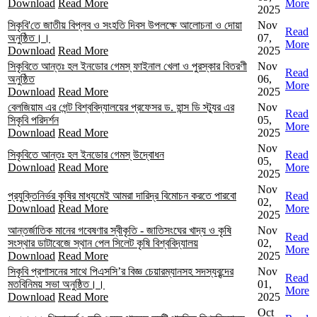
Download
Read More
More
2025
সিকৃবি'তে জাতীয় বিপ্লব ও সংহতি দিবস উপলক্ষে আলোচনা ও দোয়া
Nov
Read
অনুষ্ঠিত।।
07,
More
Download
Read More
2025
সিকৃবিতে আন্তঃ হল ইনডোর গেমস্ ফাইনাল খেলা ও পুরস্কার বিতরণী
Nov
Read
অনুষ্ঠিত
06,
More
Download
Read More
2025
বেলজিয়াম এর গেন্ট বিশ্ববিদ্যালয়ের প্রফেসর ড. হান্স ডি স্ট্যুর এর
Nov
Read
সিকৃবি পরিদর্শন
05,
More
Download
Read More
2025
Nov
সিকৃবিতে আন্তঃ হল ইনডোর গেমস্ উদ্বোধন
Read
05,
Download
Read More
More
2025
Nov
প্রযুক্তিনির্ভর কৃষির মাধ্যমেই আমরা দারিদ্র বিমোচন করতে পারবো
Read
02,
Download
Read More
More
2025
আন্তর্জাতিক মানের গবেষণার স্বীকৃতি - জাতিসংঘের খাদ্য ও কৃষি
Nov
Read
সংস্থার ডাটাবেজে স্থান পেল সিলেট কৃষি বিশ্ববিদ্যালয়
02,
More
Download
Read More
2025
সিকৃবি প্রশাসনের সাথে পিএসসি’র বিজ্ঞ চেয়ারম্যানসহ সদস্যবৃন্দের
Nov
Read
মতবিনিময় সভা অনুষ্ঠিত।।
01,
More
Download
Read More
2025
Oct