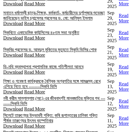
29,
Download
Read More
More
2025
সনাতন ধর্মালম্বী ছাত্র-শিক্ষক, কর্মকর্তা- কর্মচারীদের দুর্গাপূজার শুভেচ্ছা
Sep
Read
জানিয়েছেন ভাইস চ্যান্সেলর প্রফেসর ড. মো: আলিমুল ইসলাম
29,
More
Download
Read More
2025
Sep
সিকৃবিতে একাডেমিক কাউন্সিলের ৪৮তম সভা অনুষ্ঠিত
Read
23,
Download
Read More
More
2025
Sep
সিকৃবির প্রফেসর ড. আবদুল মুকিতের মৃত্যুতে সিকৃবি ভিসির শোক
Read
21,
Download
Read More
More
2025
Sep
ডি-নথি ব্যবস্থাপনা প্রশাসনিক কাজে গতিশীলতা আনবে
Read
19,
Download
Read More
More
2025
শিক্ষা ও গবেষণা কার্যক্রমকে বৈশ্বিক অগ্রগতির সঙ্গে সামঞ্জস্য রেখে
Sep
Read
এগিয়ে নিতে হবে --------সিকৃবি ভিসি
13,
More
Download
Read More
2025
নবী করীম সাল্লাল্লাহু (আ:) এর জীবনাদর্শই মানবজাতির মুক্তির পথ ---
Sep
Read
-----সিকৃবি ভিসি
12,
More
Download
Read More
2025
সিলেটে তারুণ্যের উদ্ভাবনী শক্তি: কৃষি রূপান্তরের চালিকা শক্তি
Sep
Read
শীর্ষক তারুণ্যের উৎসব বৃহস্পতিবার
11,
More
Download
Read More
2025