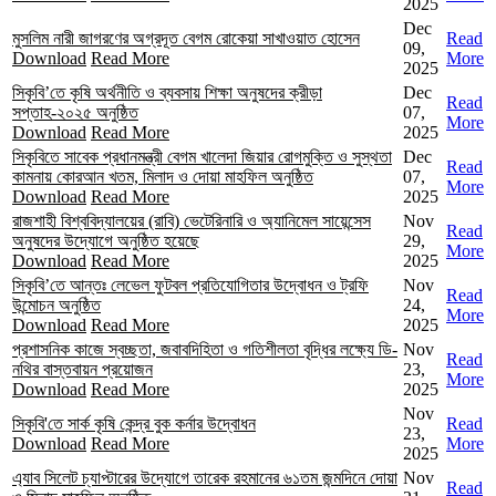
2025
Dec
মুসলিম নারী জাগরণের অগ্রদূত বেগম রোকেয়া সাখাওয়াত হোসেন
Read
09,
Download
Read More
More
2025
সিকৃবি’তে কৃষি অর্থনীতি ও ব্যবসায় শিক্ষা অনুষদের ক্রীড়া
Dec
Read
সপ্তাহ-২০২৫ অনুষ্ঠিত
07,
More
Download
Read More
2025
সিকৃবিতে সাবেক প্রধানমন্ত্রী বেগম খালেদা জিয়ার রোগমুক্তি ও সুস্থতা
Dec
Read
কামনায় কোরআন খতম, মিলাদ ও দোয়া মাহফিল অনুষ্ঠিত
07,
More
Download
Read More
2025
রাজশাহী বিশ্ববিদ্যালয়ের (রাবি) ভেটেরিনারি ও অ্যানিমেল সায়েন্সেস
Nov
Read
অনুষদের উদ্যোগে অনুষ্ঠিত হয়েছে
29,
More
Download
Read More
2025
সিকৃবি’তে আন্তঃ লেভেল ফুটবল প্রতিযোগিতার উদ্বোধন ও ট্রফি
Nov
Read
উন্মোচন অনুষ্ঠিত
24,
More
Download
Read More
2025
প্রশাসনিক কাজে স্বচ্ছতা, জবাবদিহিতা ও গতিশীলতা বৃদ্ধির লক্ষ্যে ডি-
Nov
Read
নথির বাস্তবায়ন প্রয়োজন
23,
More
Download
Read More
2025
Nov
সিকৃবি'তে সার্ক কৃষি কেন্দ্র বুক কর্নার উদ্বোধন
Read
23,
Download
Read More
More
2025
এ্যাব সিলেট চ্যাপ্টারের উদ্যোগে তারেক রহমানের ৬১তম জন্মদিনে দোয়া
Nov
Read