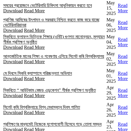
May
সময়ের প্রয়োজনে ভেটেরিনারি চিকিৎসা আধুনিকায়ন করতে হবে
Read
15,
Download
Read More
More
2025
প্রাণিজ আমিষের উৎপাদন ও সরবরাহ নিশ্চিত করতে কাজ করে যাচ্ছে
May
Read
ভেটেরিনারিয়ানরা
06,
More
Download
Read More
2025
সিকৃবিতে ফলাফল ভিত্তিক শিক্ষার (ওবিই) গুণগত মানোন্নয়ন, মূল্যায়ন
May
Read
শীর্ষক প্রশিক্ষণ অনুষ্ঠিত
04,
More
Download
Read More
2025
May
আন্তর্জাতিক মানের শিক্ষা ও গবেষণায় এগিয়ে সিলেট কৃষি বিশ্ববিদ্যালয়
Read
02,
Download
Read More
More
2025
May
মে দিবসে সিকৃবি ক্যাম্পাসে পরিচ্ছন্নতা অভিযান
Read
01,
Download
Read More
More
2025
Apr
সিকৃবিতে “ আউটকাম বেজড এডুকেশন” শীর্ষক প্রশিক্ষণ অনুষ্ঠিত
Read
29,
Download
Read More
More
2025
Apr
সিলেট কৃষি বিশ্ববিদ্যায়ে বিশ্ব মেধাস্বত্ব দিবস পালিত
Read
26,
Download
Read More
More
2025
Apr
প্রশিক্ষণের মাধ্যমেই নিজেকে যুগোপযোগী হিসেবে গড়ে তোলা সম্ভব
Read
23,
Download
Read More
More