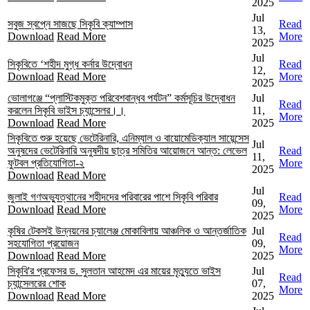
2025
Jul
সবুজ স্বপ্নে সাজছে সিকৃবি ক্যাম্পাস
Read
13,
Download
Read More
More
2025
Jul
সিকৃবিতে ‘শহীদ মুগ্ধ কর্নার উদ্বোধন
Read
12,
Download
Read More
More
2025
ভোলাগঞ্জে “প্লাস্টিকমুক্ত পরিবেশবান্ধব পর্যটন” কর্মসূচির উদ্বোধন
Jul
Read
করলেন সিকৃবি ভাইস চ্যান্সেলর।।
11,
More
Download
Read More
2025
সিকৃবিতে শুরু হয়েছে ভেটেরিনারি, এনিম্যাল ও বায়োমেডিক্যাল সায়েন্সেস
Jul
অনুষদের ভেটেরিনারি অনুষদীয় ছাত্র সমিতির আয়োজনে আন্ত: লেভেল
Read
11,
ফুটবল প্রতিযোগিতা-২
More
2025
Download
Read More
Jul
জুলাই গণঅভ্যুত্থানের শহীদদের পরিবারের পাশে সিকৃবি পরিবার
Read
09,
Download
Read More
More
2025
কৃষির টেকসই উন্নয়নের চ্যালেঞ্জ মোকাবিলায় আঞ্চলিক ও আন্তর্জাতিক
Jul
Read
সহযোগিতা প্রয়োজন
09,
More
Download
Read More
2025
সিকৃবি'র প্রফেসর ড. সুলতান আহমেদ এর মায়ের মৃত্যুতে ভাইস
Jul
Read
চ্যান্সেলরের শোক
07,
More
Download
Read More
2025