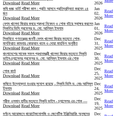
More
Download
Read More
2026
কৃষি গুচ্ছ ভর্তি পরীক্ষা কাল : প্রতি আসনে প্রতিদ্বন্দ্বিতা করবেন ২৪
Jan
Read
জন
02,
More
Download
Read More
2026
বেগম খালেদা জিয়ার কবরে শ্রদ্ধা নিবেদন ও শোক বইয়ে স্বাক্ষর করলেন
Jan
Read
সিকৃবি'র ভিসি প্রফেসর ড. মো: আলিমুল ইসলাম
01,
More
Download
Read More
2026
সিকৃবিতে গণতন্ত্রের জননী বেগম খালেদা জিয়ার মৃত্যুতে শোক,
Dec
Read
মাগফিরাত কামনায় কোরআন খতম ও দোয়া মাহফিল অনুষ্ঠিত
31,
More
Download
Read More
2025
বাংলাদেশের সাবেক সফল প্রধানমন্ত্রী খালেদা জিয়ার মৃত্যুতে সিকৃবি
Dec
Read
ভাইস-চ্যান্সেলর প্রফেসর ড. মো: আলিমুল ইসলাম এর শোক
30,
More
Download
Read More
2025
Dec
শোক বার্তা
Read
25,
Download
Read More
More
2025
কৃষিতে উদ্যোক্তা হওয়ার সুযোগ রয়েছে - সিকৃবি ভিসি ড. মোঃ আলিমুল
Dec
Read
ইসলাম
24,
More
Download
Read More
2025
Dec
শরীফ ওসমান হাদীর মৃত্যুতে সিকৃবি ভাইস - চ্যান্সেলর এর শোক —
Read
19,
Download
Read More
More
2025
বর্ণাঢ্য আয়োজনে বায়োটেকনোলজি ও জেনেটিক ইঞ্জিনিয়ারিং অনুষদের
Dec