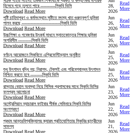
সঠিক গাইড লাইনই একজন শিক্ষার্থীকে প্রকৃত ও কল্যাণকর নাগরিক
Jun
Read
হিসেবে গড়ে তুলতে পারে ----------সিকৃবি ভিসি
28,
More
Download
Read More
2026
পুষ্টি চাহিদাপূরণ ও কর্মসংস্থান সৃষ্টিতে মৎস্য খাত গুরুত্বপূর্ণ ভূমিকা
Jun
Read
পালন করছে --------------------------সিকৃবি ভিসি
26,
More
Download
Read More
2026
উচ্চশিক্ষা ও গবেষণার উৎকর্ষ সাধনে স্নাতকোত্তর শিক্ষার ভূমিকা
Jun
Read
অপরিসীম ---------সিকৃবি ভিসি
26,
More
Download
Read More
2026
Jun
বর্ণাঢ্য আয়োজনে সিকৃবিতে এগ্রিফেস্টিভ্যাল অনুষ্ঠিত
Read
25,
Download
Read More
More
2026
শুধু উৎপাদন বৃদ্ধি নয়; নিরাপদ, টেকসই এবং পরিবেশবান্ধব উৎপাদন
Jun
Read
নিশ্চিত করতে হবে --------সিকৃবি ভিসি
25,
More
Download
Read More
2026
রাস্তার বেহাল অবস্থা নিয়ে সিসিক প্রশাসকের সাথে সিকৃবি ভিসির
Jun
Read
ফলপ্রসূ আলোচনা
23,
More
Download
Read More
2026
অস্ট্রেলিয়ান ন্যাচারাল ফাইবার শীর্ষক সেমিনারে সিকৃবি ভিসির
Jun
Read
অংশগ্রহণ
22,
More
Download
Read More
2026
প্রথম আন্তঃবিশ্ববিদ্যালয় ক্যারম প্রতিযোগিতায় সিকৃবির ছাত্রীদের
Jun
Read
সাফল্য
21,
More
Download
Read More
2026