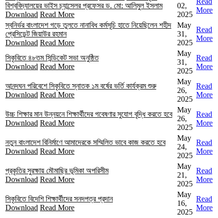
Read
বিশ্ববিদ্যালয়ের ভাইস চ্যান্সেলর প্রফেসর ড. মো: আলিমুল ইসলাম
02,
More
Download
Read More
2025
স্বনির্ভর বাংলাদেশ গড়ে তুলতে নানাবিধ কর্মসূচি হাতে নিয়েছিলেন শহীদ
May
Read
প্রেসিডেন্ট জিয়াউর রহমান
31,
More
Download
Read More
2025
May
সিকৃবিতে ৪৮তম সিন্ডিকেট সভা অনুষ্ঠিত
Read
31,
Download
Read More
More
2025
May
আনন্দঘন পরিবেশে সিকৃবিতে স্নাতক ১ম বর্ষের ভর্তি কার্যক্রম শুরু
Read
26,
Download
Read More
More
2025
May
উচ্চ শিক্ষার মান উন্নয়নে শিক্ষার্থীদের গবেষণার সুযোগ বৃদ্ধি করতে হবে
Read
26,
Download
Read More
More
2025
May
নতুন বাংলাদেশ বিনির্মাণে আমাদেরকে সম্মিলিত ভাবে কাজ করতে হবে
Read
24,
Download
Read More
More
2025
May
প্রকৃতির সুরক্ষায় মৌমাছির ভূমিকা অপরিসীম
Read
21,
Download
Read More
More
2025
May
সিকৃবিতে বিদেশি শিক্ষার্থীদের সনদপত্র প্রদান
Read
16,
Download
Read More
More
2025