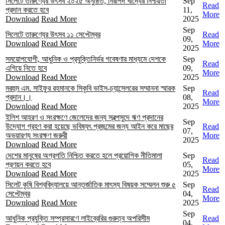
সিলেটে তারুণ্যের উৎসব ২০২৫ অনুষ্ঠিত, নিরাপদ খাদ্যের নিশ্চয়তা
Sep
Read
প্রদান করতে হবে
11,
More
Download
Read More
2025
Sep
সিলেটে তারুণ্যের উৎসব ১১ সেপ্টেম্বর
Read
09,
Download
Read More
More
2025
সময়োপযোগী, আধুনিক ও প্রযুক্তিনির্ভর গবেষণার মাধ্যমে দেশকে
Sep
Read
এগিয়ে নিতে হবে
09,
More
Download
Read More
2025
মরহুম এম. সাইফুর রহমানকে সিকৃবি ভাইস-চ্যান্সেলরের সম্মাননা স্মারক
Sep
Read
প্রদান।।
08,
More
Download
Read More
2025
ইলিশ আহরণ ও সংরক্ষণে জেলেদের জন্য স্বল্পসুদে ঋণ প্রদানের
Sep
উদ্যোগ গ্রহণ করা হয়েছে ভবিষ্যৎ প্রজন্মের জন্য আইন করে মাছের
Read
07,
অভয়ারণ্য সংরক্ষণ জরুরী
More
2025
Download
Read More
দেশের মানুষের অগ্রগতি নিশ্চিত করতে হলে প্রয়োগিক নীতিমালা
Sep
Read
প্রণয়ন করতে হবে
05,
More
Download
Read More
2025
সিলেট কৃষি বিশ্ববিদ্যালয়ে আন্তর্জাতিক মাৎস্য বিষয়ক সম্মেলন শুরু ৫
Sep
Read
সেপ্টেম্বর
04,
More
Download
Read More
2025
Sep
আধুনিক প্রযুক্তি সম্প্রসারণে লাইব্রেরির গুরুত্ব অপরিসীম
Read
04,