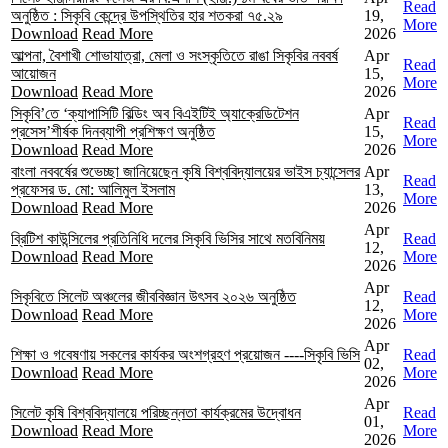
Read
অনুষ্ঠিত : সিকৃবি কেন্দ্রে উপস্থিতির হার শতকরা ৭৫.২৯
19,
More
Download
Read More
2026
আল্পনা, বৈশাখী শোভাযাত্রা, মেলা ও সংস্কৃতিতে রাঙা সিকৃবির নববর্ষ
Apr
Read
আয়োজন
15,
More
Download
Read More
2026
সিকৃবি’তে ‘ক্যাপাসিটি বিল্ডিং অব বিএইটিই অ্যাক্রেডিটেশন
Apr
Read
প্রসেস’শীর্ষক দিনব্যাপী প্রশিক্ষণ অনুষ্ঠিত
15,
More
Download
Read More
2026
বাংলা নববর্ষের শুভেচ্ছা জানিয়েছেন কৃষি বিশ্ববিদ্যালয়ের ভাইস চ্যান্সেলর
Apr
Read
প্রফেসর ড. মো: আলিমুল ইসলাম
13,
More
Download
Read More
2026
Apr
ব্রিটিশ কাউন্সিলের প্রতিনিধি দলের সিকৃবি ভিসির সাথে মতবিনিময়
Read
12,
Download
Read More
More
2026
Apr
সিকৃবিতে সিলেট অঞ্চলের জীববিজ্ঞান উৎসব ২০২৬ অনুষ্ঠিত
Read
12,
Download
Read More
More
2026
Apr
শিক্ষা ও গবেষণায় সকলের কার্যকর অংশগ্রহণ প্রয়োজন ----সিকৃবি ভিসি
Read
02,
Download
Read More
More
2026
Apr
সিলেট কৃষি বিশ্ববিদ্যালয়ে পরিচ্ছন্নতা কার্যক্রমের উদ্বোধন
Read
01,
Download
Read More
More
2026