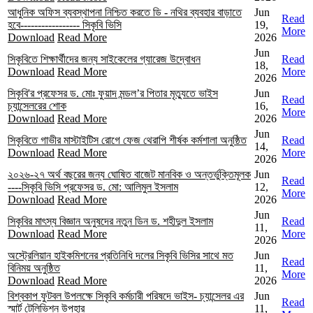
আধুনিক অফিস ব্যবস্থাপনা নিশ্চিত করতে ডি - নথির ব্যবহার বাড়াতে
Jun
Read
হবে----------------- সিকৃবি ভিসি
19,
More
Download
Read More
2026
Jun
সিকৃবিতে শিক্ষার্থীদের জন্য সাইকেলের গ্যারেজ উদ্বোধন
Read
18,
Download
Read More
More
2026
সিকৃবি'র প্রফেসর ড. মোঃ ফুয়াদ মন্ডল’র পিতার মৃত্যুতে ভাইস
Jun
Read
চ্যান্সেলরের শোক
16,
More
Download
Read More
2026
Jun
সিকৃবিতে গাভীর মাস্টাইটিস রোগে ফেজ থেরাপি শীর্ষক কর্মশালা অনুষ্ঠিত
Read
14,
Download
Read More
More
2026
২০২৬-২৭ অর্থ বছরের জন্য ঘোষিত বাজেট মানবিক ও অন্তর্ভুক্তিমূলক
Jun
Read
----সিকৃবি ভিসি প্রফেসর ড. মো: আলিমুল ইসলাম
12,
More
Download
Read More
2026
Jun
সিকৃবির মাৎস্য বিজ্ঞান অনুষদের নতুন ডিন ড. শহীদুল ইসলাম
Read
11,
Download
Read More
More
2026
অস্ট্রেলিয়ান হাইকমিশনের প্রতিনিধি দলের সিকৃবি ভিসির সাথে মত
Jun
Read
বিনিময় অনুষ্ঠিত
11,
More
Download
Read More
2026
বিশ্বকাপ ফুটবল উপলক্ষে সিকৃবি কর্মচারী পরিষদে ভাইস- চ্যান্সেলর এর
Jun
Read
স্মার্ট টেলিভিশন উপহার
11,