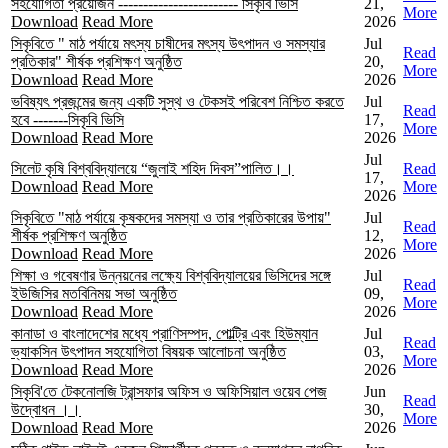
সহযোগিতা প্রয়োজন ------------------------ সিকৃবি ভিসি
21,
More
Download
Read More
2026
সিকৃবিতে " মাঠ পর্যায়ে মৎস্য চাষীদের মৎস্য উৎপাদন ও সমস্যার
Jul
Read
প্রতিকার" শীর্ষক প্রশিক্ষণ অনুষ্ঠিত
20,
More
Download
Read More
2026
ভবিষ্যৎ প্রজন্মের জন্য একটি সুস্থ ও টেকসই পরিবেশ নিশ্চিত করতে
Jul
Read
হবে -------সিকৃবি ভিসি
17,
More
Download
Read More
2026
Jul
সিলেট কৃষি বিশ্ববিদ্যালয়ে “জুলাই শহিদ দিবস”পালিত।।
Read
17,
Download
Read More
More
2026
সিকৃবিতে "মাঠ পর্যায়ে কৃষকদের সমস্যা ও তার প্রতিকারের উপায়"
Jul
Read
শীর্ষক প্রশিক্ষণ অনুষ্ঠিত
12,
More
Download
Read More
2026
শিক্ষা ও গবেষণার উন্নয়নের লক্ষ্যে বিশ্ববিদ্যালয়ের ভিসিদের সঙ্গে
Jul
Read
ইউজিসির মতবিনিময় সভা অনুষ্ঠিত
09,
More
Download
Read More
2026
কানাডা ও বাংলাদেশের মধ্যে প্রাণিসম্পদ, পোল্ট্রি এবং হিউম্যান
Jul
Read
ভ্যাকসিন উৎপাদন সহযোগিতা বিষয়ক আলোচনা অনুষ্ঠিত
03,
More
Download
Read More
2026
সিকৃবি'তে টেকনোলজি ট্রান্সফার অফিস ও অফিসিয়াল ওয়েব পেজ
Jun
Read
উদ্বোধন ।।
30,
More
Download
Read More
2026