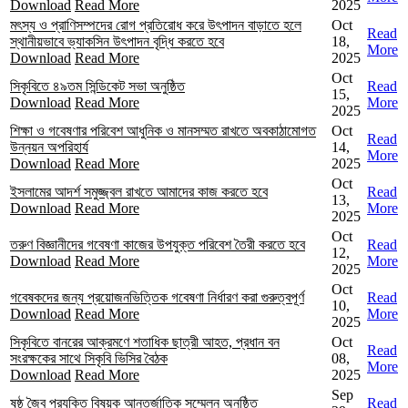
Download
Read More
2025
মৎস্য ও প্রাণিসম্পদের রোগ প্রতিরোধ করে উৎপাদন বাড়াতে হলে
Oct
Read
স্থানীয়ভাবে ভ্যাকসিন উৎপাদন বৃদ্ধি করতে হবে
18,
More
Download
Read More
2025
Oct
সিকৃবিতে ৪৯তম সিন্ডিকেট সভা অনুষ্ঠিত
Read
15,
Download
Read More
More
2025
শিক্ষা ও গবেষণার পরিবেশ আধুনিক ও মানসম্মত রাখতে অবকাঠামোগত
Oct
Read
উন্নয়ন অপরিহার্য
14,
More
Download
Read More
2025
Oct
ইসলামের আদর্শ সমুজ্জ্বল রাখতে আমাদের কাজ করতে হবে
Read
13,
Download
Read More
More
2025
Oct
তরুণ বিজ্ঞানীদের গবেষণা কাজের উপযুক্ত পরিবেশ তৈরী করতে হবে
Read
12,
Download
Read More
More
2025
Oct
গবেষকদের জন্য প্রয়োজনভিত্তিক গবেষণা নির্ধারণ করা গুরুত্বপূর্ণ
Read
10,
Download
Read More
More
2025
সিকৃবিতে বানরের আক্রমণে শতাধিক ছাত্রী আহত, প্রধান বন
Oct
Read
সংরক্ষকের সাথে সিকৃবি ভিসির বৈঠক
08,
More
Download
Read More
2025
Sep
ষষ্ঠ জৈব প্রযুক্তি বিষয়ক আন্তর্জাতিক সম্মেলন অনুষ্ঠিত
Read