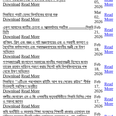
05,
Download
Read More
More
2026
Mar
সিকৃবিতে প্লান্ট হেলথ ক্লিনিকের যাত্রা শুরু
Read
02,
Download
Read More
More
2026
একুশ আমাদের জাতীয় চেতনা ও আত্মমর্যাদার প্রতীক -------------সিকৃবি
Feb
Read
ভিসি
21,
More
Download
Read More
2026
বাণিজ্য, শিল্প এবং বস্ত্র ও পাট মন্ত্রণালয়ের এবং ও প্রবাসী কল্যাণ ও
Feb
বৈদেশিক কর্মসংস্থান এবং শ্রমমন্ত্রনালয়ের মাননীয় মন্ত্রী কে উষ্ণ
Read
18,
অভিনন্দন
More
2026
Download
Read More
গণপ্রজাতন্ত্রী বাংলাদেশ সরকারের মাননীয় প্রধানমন্ত্রী হিসেবে জনাব
Feb
তারেক রহমান দায়িত্ব গ্রহণ করায় সিলেট কৃষি বিশ্ববিদ্যালয়ের পক্ষ
Read
18,
থেকে উষ্ণ অভিনন্দন
More
2026
Download
Read More
সিকৃবিতে ’’এটিএফ প্রপোজাল রাইটিং আপ ফর সেকেন্ড রাউন্ড” শীর্ষক
Feb
Read
দিনব্যাপী প্রশিক্ষণ অনুষ্ঠিত
17,
More
Download
Read More
2026
বঙ্গবীর জেনারেল এম এ জি ওসমানীর মৃত্যুবার্ষিকীতে সিকৃবি ভিসির শোক
Feb
Read
ও শ্রদ্ধা জ্ঞাপন
17,
More
Download
Read More
2026
কৃষি অর্থনীতি ও ব্যবসায় শিক্ষা অনুষদের শিক্ষার্থী খন্দকার এহসানুল হক
Feb