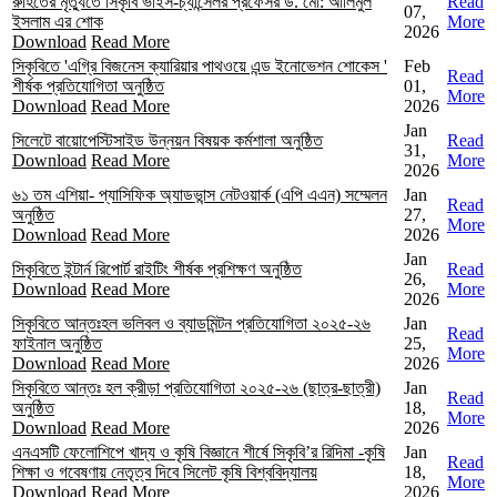
রুহিতের মৃত্যুতে সিকৃবি ভাইস-চ্যান্সেলর প্রফেসর ড. মো: আলিমুল
Read
07,
ইসলাম এর শোক
More
2026
Download
Read More
সিকৃবিতে 'এগ্রি বিজনেস ক্যারিয়ার পাথওয়ে এন্ড ইনোভেশন শোকেস '
Feb
Read
শীর্ষক প্রতিযোগিতা অনুষ্ঠিত
01,
More
Download
Read More
2026
Jan
সিলেটে বায়োপেস্টিসাইড উন্নয়ন বিষয়ক কর্মশালা অনুষ্ঠিত
Read
31,
Download
Read More
More
2026
৬১ তম এশিয়া- প্যাসিফিক অ্যাডভান্স নেটওয়ার্ক (এপি এএন) সম্মেলন
Jan
Read
অনুষ্ঠিত
27,
More
Download
Read More
2026
Jan
সিকৃবিতে ইন্টার্ন রিপোর্ট রাইটিং শীর্ষক প্রশিক্ষণ অনুষ্ঠিত
Read
26,
Download
Read More
More
2026
সিকৃবিতে আন্তঃহল ভলিবল ও ব্যাডমিন্টন প্রতিযোগিতা ২০২৫-২৬
Jan
Read
ফাইনাল অনুষ্ঠিত
25,
More
Download
Read More
2026
সিকৃবিতে আন্তঃ হল ক্রীড়া প্রতিযোগিতা ২০২৫-২৬ (ছাত্র-ছাত্রী)
Jan
Read
অনুষ্ঠিত
18,
More
Download
Read More
2026
এনএসটি ফেলোশিপে খাদ্য ও কৃষি বিজ্ঞানে শীর্ষে সিকৃবি’র রিদিমা -কৃষি
Jan
Read
শিক্ষা ও গবেষণায় নেতৃত্ব দিবে সিলেট কৃষি বিশ্ববিদ্যালয়
18,
More
Download
Read More
2026