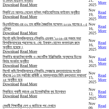
ও মিলাদ মাহফিল অনুষ্ঠিত
21,
More
Download
Read More
2025
Nov
সিকৃবি’তে আন্তঃ লেভেল ফুটবল প্রতিযোগিতার ফাইনাল অনুষ্ঠিত
Read
19,
Download
Read More
More
2025
বিএসভিইআর এর ৩২ তম বার্ষিক বৈজ্ঞানিক সম্মেলন ২০২৬ সালের ৪ - ৫
Nov
Read
এপ্রিল
16,
More
Download
Read More
2025
সিলেট কৃষি বিশ্ববিদ্যালয়ে (সিকৃবি) এডকম '২০২৬ এর প্রথম সভা
Nov
বিশ্ববিদ্যালয়ের প্রফেসর ড. মো: ইকবাল হোসেন কনফারেন্স রুমে
Read
16,
অনুষ্ঠিত হয়েছে।
More
2025
Download
Read More
সিকৃবি'র বায়োটেকনোলজি ও জেনেটিক ইঞ্জিনিয়ারিং অনুষদের ডিনের
Nov
Read
বিদায় সংবর্ধনা অনুষ্ঠিত
16,
More
Download
Read More
2025
সিলেট কৃষি বিশ্ববিদ্যালয়ে (সিকৃবি) স্বেচ্ছায় রক্তদাতাদের সংগঠন
Nov
বাঁধনের ১৩ তম প্রতিষ্ঠা বার্ষিকী ও সামসুন্নাহার মিলি রক্তদাতা সম্মাননা'
Read
15,
২৫ অনুষ্ঠিত হয়ে
More
2025
Download
Read More
Nov
সিকৃবিতে পূবালী ব্যাংক এর ইলেকট্রনিক বুথ উদ্বোধন
Read
12,
Download
Read More
More
2025
Nov
মেধাবী শিক্ষার্থীরা দেশ ও জাতিকে পথ দেখাবে
Read
09,