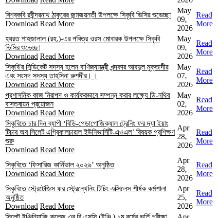
May
বিশ্বকবি রবীন্দ্রনাথ ঠাকুরের জন্মজয়ন্তী উপলক্ষে সিকৃবি ভিসির শুভেচ্ছা
Read
09,
Download
Read More
More
2026
হযরত শাহজালাল (রহ.)-এর পবিত্র ওরস মোবারক উপলক্ষে সিকৃবি
May
Read
ভিসির শুভেচ্ছা
09,
More
Download
Read More
2026
সিকৃবি'র সিন্ডিকেট সদস্য হলেন বাণিজ্যমন্ত্রী খন্দকার আবদুল মুক্তাদীর
May
Read
এবং সংসদ সদস্য তাহসিনা রুশদীর।।
07,
More
Download
Read More
2026
প্রশাসনিক কাজ নিরাপদ ও কার্যকরভাবে সম্পন্ন করার লক্ষ্যে ডি-নথির
May
Read
বাস্তবায়ন প্রয়োজন
02,
More
Download
Read More
2026
সিকৃবিতে চার দিন ব্যাপী ‘বিডি-পেডাগোজিক্যাল ট্রেনিং ফর দ্যা ইয়াং
Apr
টিচার অব সিলেট এগ্রিকালচারাল ইউনিভার্সিটি-এওএল’ বিষয়ক প্রশিক্ষণ
Read
28,
শুরু
More
2026
Download
Read More
Apr
সিকৃবিতে ‘ফিসারিজ কার্নিভাল ২০২৬’ অনুষ্ঠিত
Read
28,
Download
Read More
More
2026
সিকৃবিতে স্ট্রেটেজিস ফর স্ট্রেন্থেনিং টিচিং এক্সিলেস শীর্ষক কর্মশালা
Apr
Read
অনুষ্ঠিত
25,
More
Download
Read More
2026
সিলেট ইঞ্জিনিয়ারিং কলেজ এর বি.এসসি (ইঞ্জি.) ১ম বর্ষের ভর্তি পরীক্ষা
Apr