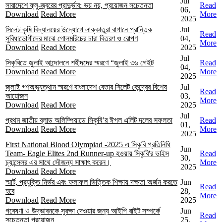
Jul
সারাদেশে ফ্লু-জ্বরের প্রাদুর্ভাব: ভয় নয়, প্রয়োজন সচেতনতা
Read
06,
Download
Read More
More
2025
সিলেট কৃষি বিদ্যালয়ের উদ্যোগে লাক্কাতুরা বাগানে প্রান্তিক
Jul
Read
সুবিধাভোগীদের মাঝে গোলমরিচের চারা বিতরণ ও রোপণ
04,
More
Download
Read More
2025
Jul
সিকৃবিতে জুলাই আন্দোলনে শহীদদের স্মরণে “জুলাই ৩৬ গেইট
Read
04,
Download
Read More
More
2025
জুলাই গণঅভ্যুত্থান স্মরণে বাংলাদেশ বেতার সিলেট কেন্দ্রের বিশেষ
Jul
Read
আয়োজন
03,
More
Download
Read More
2025
Jul
প্রথম জাতীয় ব্লাড অলিম্পিয়াডে সিকৃবি’র ঈগল এলিট দলের সফলতা
Read
01,
Download
Read More
More
2025
First National Blood Olympiad -2025 এ সিকৃবি প্রতিনিধি
Jun
Team- Eagle Elites 2nd Runner-up হওয়ায় সিকৃবি'র ভাইস
Read
30,
চ্যান্সেলর এর সাথে সৌজন্য সাক্ষাৎ করেন।
More
2025
Download
Read More
স্মার্ট, প্রযুক্তি নির্ভর এবং ফলাফল ভিত্তিক শিক্ষায় দক্ষতা অর্জন করতে
Jun
Read
হবে
28,
More
Download
Read More
2025
গবেষণা ও উদ্ভাবনকে সুরক্ষা দেওয়ার জন্য আইপি রাইট সম্পর্কে
Jun
Read
সচেতনতা প্রয়োজন
25,