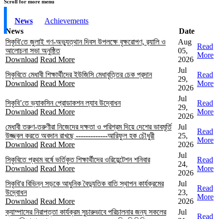
Scroll for more menu
News
Achievements
News
Date
সিকৃবি'তে জুলাই গণ-অভ্যুত্থান দিবস উপলক্ষে বৃক্ষরোপণ, র‍্যালি ও
Aug
Read
আলোচনা সভা অনুষ্ঠিত
05,
More
Download
Read More
2026
Jul
সিকৃবিতে মেধাবী শিক্ষার্থীদের ইউজিসি মেধাবৃত্তির চেক প্রদান
Read
29,
Download
Read More
More
2026
Jul
সিকৃবি’তে ভ্যাকসিন প্রোডাকশন ল্যাব উদ্বোধন
Read
29,
Download
Read More
More
2026
মেধাবী তরুণ-তরুণীরা নিজেদের দক্ষতা ও পরিশ্রম দিয়ে দেশের ভাবমূর্তি
Jul
Read
উজ্জ্বল করতে অবদান রাখছে -------------আরিফুল হক চৌধুরী
25,
More
Download
Read More
2026
Jul
সিকৃবিতে প্রথম বর্ষে ভর্তিকৃত শিক্ষার্থীদের ওরিয়েন্টেশন শনিবার
Read
24,
Download
Read More
More
2026
সিকৃবি'র বিভিন্ন সড়কে আধুনিক বৈদ্যুতিক বাতি স্থাপন কার্যক্রমের
Jul
Read
উদ্বোধন
23,
More
Download
Read More
2026
ক্যাম্পাসের নিরাপত্তা কার্যক্রম সুচারুভাবে পরিচালনার জন্য সকলের
Jul
Read