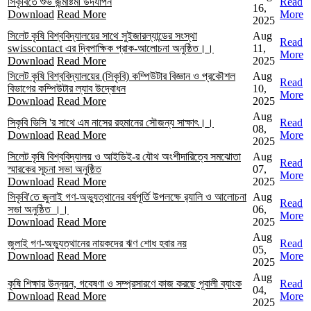
সিকৃবিতে শুভ জন্মাষ্টমী উদযাপন
Read
16,
Download
Read More
More
2025
সিলেট কৃষি বিশ্ববিদ্যালয়ের সাথে সুইজারল্যান্ডের সংস্থা
Aug
Read
swisscontact এর দ্বিপাক্ষিক প্রাক-আলোচনা অনুষ্ঠিত।।
11,
More
Download
Read More
2025
সিলেট কৃষি বিশ্ববিদ্যালয়ের (সিকৃবি) কম্পিউটার বিজ্ঞান ও প্রকৌশল
Aug
Read
বিভাগের কম্পিউটার ল্যাব উদ্বোধন
10,
More
Download
Read More
2025
Aug
সিকৃবি ভিসি 'র সাথে এম নাসের রহমানের সৌজন্য সাক্ষাৎ।।
Read
08,
Download
Read More
More
2025
সিলেট কৃষি বিশ্ববিদ্যালয় ও আইডিই-র যৌথ অংশীদারিত্বে সমঝোতা
Aug
Read
স্মারকের সূচনা সভা অনুষ্ঠিত
07,
More
Download
Read More
2025
সিকৃবি'তে জুলাই গণ-অভ্যুত্থানের বর্ষপূর্তি উপলক্ষে র‍্যালি ও আলোচনা
Aug
Read
সভা অনুষ্ঠিত ।।
06,
More
Download
Read More
2025
Aug
জুলাই গণ-অভ্যুত্থানের নায়কদের ঋণ শোধ হবার নয়
Read
05,
Download
Read More
More
2025
Aug
কৃষি শিক্ষার উন্নয়ন, গবেষণা ও সম্প্রসারণে কাজ করছে পূবালী ব্যাংক
Read
04,
Download
Read More
More
2025