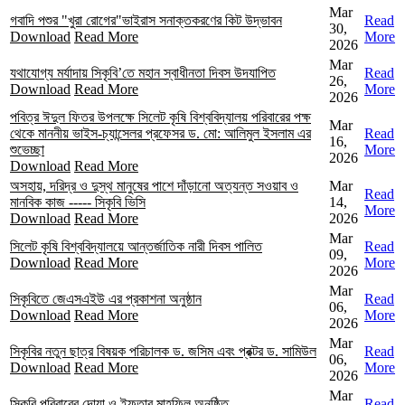
Mar
গবাদি পশুর "খুরা রোগের"ভাইরাস সনাক্তকরণের কিট উদ্ভাবন
Read
30,
Download
Read More
More
2026
Mar
যথাযোগ্য মর্যাদায় সিকৃবি’তে মহান স্বাধীনতা দিবস উদযাপিত
Read
26,
Download
Read More
More
2026
পবিত্র ঈদুল ফিতর উপলক্ষে সিলেট কৃষি বিশ্ববিদ্যালয় পরিবারের পক্ষ
Mar
থেকে মাননীয় ভাইস-চ্যান্সেলর প্রফেসর ড. মো: আলিমুল ইসলাম এর
Read
16,
শুভেচ্ছা
More
2026
Download
Read More
অসহায়, দরিদ্র ও দুস্থ মানুষের পাশে দাঁড়ানো অত্যন্ত সওয়াব ও
Mar
Read
মানবিক কাজ ----- সিকৃবি ভিসি
14,
More
Download
Read More
2026
Mar
সিলেট কৃষি বিশ্ববিদ্যালয়ে আন্তর্জাতিক নারী দিবস পালিত
Read
09,
Download
Read More
More
2026
Mar
সিকৃবিতে জেএসএইউ এর প্রকাশনা অনুষ্ঠান
Read
06,
Download
Read More
More
2026
Mar
সিকৃবির নতুন ছাত্র বিষয়ক পরিচালক ড. জসিম এবং প্রক্টর ড. সামিউল
Read
06,
Download
Read More
More
2026
Mar
সিকৃবি পরিবারের দোয়া ও ইফতার মাহফিল অনুষ্ঠিত
Read