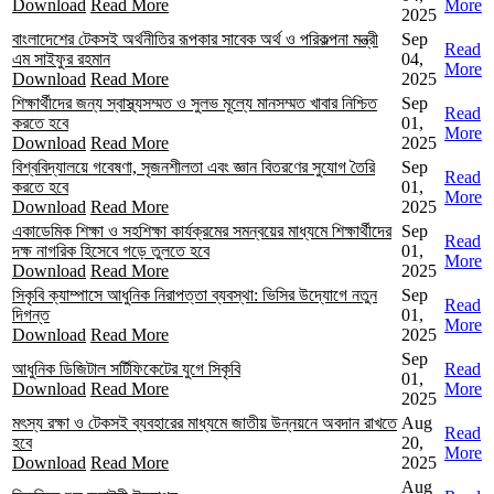
Download
Read More
More
2025
বাংলাদেশের টেকসই অর্থনীতির রূপকার সাবেক অর্থ ও পরিকল্পনা মন্ত্রী
Sep
Read
এম সাইফুর রহমান
04,
More
Download
Read More
2025
শিক্ষার্থীদের জন্য স্বাস্থ্যসম্মত ও সুলভ মূল্যে মানসম্মত খাবার নিশ্চিত
Sep
Read
করতে হবে
01,
More
Download
Read More
2025
বিশ্ববিদ্যালয়ে গবেষণা, সৃজনশীলতা এবং জ্ঞান বিতরণের সুযোগ তৈরি
Sep
Read
করতে হবে
01,
More
Download
Read More
2025
একাডেমিক শিক্ষা ও সহশিক্ষা কার্যক্রমের সমন্বয়ের মাধ্যমে শিক্ষার্থীদের
Sep
Read
দক্ষ নাগরিক হিসেবে গড়ে তুলতে হবে
01,
More
Download
Read More
2025
সিকৃবি ক্যাম্পাসে আধুনিক নিরাপত্তা ব্যবস্থা: ভিসির উদ্যোগে নতুন
Sep
Read
দিগন্ত
01,
More
Download
Read More
2025
Sep
আধুনিক ডিজিটাল সর্টিফিকেটের যুগে সিকৃবি
Read
01,
Download
Read More
More
2025
মৎস্য রক্ষা ও টেকসই ব্যবহারের মাধ্যমে জাতীয় উন্নয়নে অবদান রাখতে
Aug
Read
হবে
20,
More
Download
Read More
2025
Aug