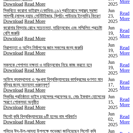
More
Download
Read More
2025
সিকৃবিতে করোনা ভাইরাস (কোভিড-১৯) প্রতিরোধে স্বাস্থ্য সুরক্ষা
Jun
Read
সামগ্রী (মাস্ক,হ্যান্ড সেনিটাইজার, ব্লিচিং পাউডার ইত্যাদি) বিতরণ
23,
More
Download
Read More
2025
করোনার বিস্তার রোধে সচেতনতা, দায়িত্ববোধ এবং সম্মিলিত প্রচেষ্টা
Jun
Read
বেশি জরুরি
19,
More
Download
Read More
2025
Jun
নিরাপত্তা ও অগ্নি নির্বাপণের জ্ঞান সকলের জন্য জরুরি
Read
19,
Download
Read More
More
2025
Jun
সকলকে পেশাগত দক্ষতা ও দায়িত্ববোধ নিয়ে কাজ করতে হবে
Read
19,
Download
Read More
More
2025
অফিস ব্যবস্থাপনা ও শৃঙ্খলা বিশ্ববিদ্যালয়ের কার্যক্রমের গুণগত মান
Jun
Read
বৃদ্ধির জন্য অত্যন্ত গুরুত্বপূর্ণ
17,
More
Download
Read More
2025
সিকৃবির প্রতিষ্ঠাতা ভাইস চ্যান্সেলর প্রফেসর ড. মোঃ ইকবাল হোসেনের
Jun
Read
স্মরণে শোকসভা অনুষ্ঠিত
15,
More
Download
Read More
2025
Jun
সিলেট কৃষি বিশ্ববিদ্যালয়ের ৬টি হলের নাম পরিবর্তন
Read
02,
Download
Read More
More
2025
পবিত্র ঈদ-উল-আযহা উপলক্ষে শুভেচ্ছা জানিয়েছেন সিলেট কৃষি
Jun