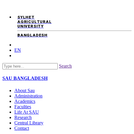
SYLHET
AGRICULTURAL
UNIVERSITY
BANGLADESH
EN
Search
SAU
BANGLADESH
About Sau
Administration
Academics
Faculties
Life At SAU
Research
Central Library
Contact