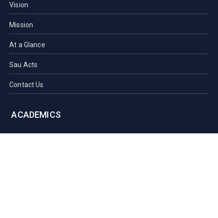
Vision
Mission
At a Glance
Sau Acts
Contact Us
ACADEMICS
Faculties of SAU
Central Library
PMUAC V. T. Hospital
Undergraduate Admission