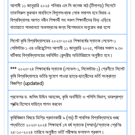
আগামী ১১ জানুয়ারি ২০২৫ শনিবার এম সি কলেজ মাঠ (টিলাগড়) সিলেটে
তাফসিরুল কুরআন মাহফিলে বিপুলসংখ্যক লোক সমাগম হবে বিধায় এ
বিশ্ববিদ্যালয় আগত নবীন শিক্ষার্থী সহ সকল শিক্ষার্থীদের ভিড় এড়িয়ে
যাতায়াতে সাবধানতা অবলম্বনের জন্য বিশেষভাবে অনুরোধ করা হলো
সিলেট কৃষি বিশ্ববিদ্যালয়ের ২০২৩-২০২৪ শিক্ষাবর্ষের স্নাতক লেভেল-১
সেমিস্টার-১ এর ওরিয়েন্টেশন আগামী ১১ জানুয়ারি ২০২৫, শনিবার সকাল ৯.৩০
ঘটিকায় বিশ্ববিদ্যালয়ের নবনির্মিত কেন্দ্রীয় অডিটরিয়ামে অনুষ্ঠিত হবে।
*** ২০২৩-২৪ শিক্ষাবর্ষের স্নাতক (লেভেল-১, সিমেস্টার-১) শ্রেণীতে সিলেট
কৃষি বিশ্ববিদ্যালয়ে ভর্তির সুযোগ পাওয়া ছাত্র-ছাত্রীদের ভর্তি সংক্রান্ত
বিজ্ঞপ্তি (updated)
প্রফেসর ড. জসিম উদ্দিন আহমেদ, কৃষি অর্থনীতি ও পলিসি বিভাগ, ভারপ্রাপ্ত
প্রক্টর হিসেবে দায়িত্ব পালন করবেন
কৃষিবিজ্ঞান বিষয়ে ডিগ্রি প্রদানকারী ৯ (নয়) টি পাবলিক বিশ্ববিদ্যালয়ে গুচ্ছ
পদ্ধতিতে ২০২৩-২০২৪ শিক্ষাবর্ষে ১ম বর্ষ স্নাতক (সম্মান)/স্নাতক শ্রেণির
২৫-১০-২০২৪ তারিখে অনুষ্ঠিত ভর্তি পরীক্ষার ফলাফল প্রকাশ।