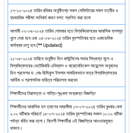
২৭-১০-২০২৪ তারিখ রবিবার অনুষ্ঠিতব্য সকল সেমিস্টারের সকল তত্বীয় ও
ব্যবহারিক পরীক্ষা অনিবার্য কারণ বশত: স্থগিত করা হলো
আগামী ০২-০৯-২০২৪ তারিখ সোমবার হতে বিশ্ববিদ্যালয়ের আবাসিক হলসমূহ
খুলে দেয়া হবে এবং ০৫-০৯-২০২৪ তারিখ বৃহস্পতিবার হতে একাডেমিক
কার্যক্রম চালু হবে (** Updated)
২১-০৮-২০২৪ তারিখে অনুষ্ঠিত ডিন কাউন্সিলের সভার সিদ্ধান্ত মূলে এ
বিশ্ববিদ্যালয়ের ভেটেরিনারি এনিম্যাল ও বায়োমেডিকেল সায়েন্সেস অনুষদের
ডিন প্রফেসর ড. মোঃ ছিদ্দিকুল ইসলাম সাময়িকভাবে অত্র বিশ্ববিদ্যালয়ের
আর্থিক ও প্রশাসনিক দায়িত্ব পরিচালনা করবেন
শিক্ষার্থীদের নিরাপত্তা ও শান্তি-শৃঙ্খলা সংক্রান্ত বিজ্ঞপ্তি
শিক্ষার্থীদের আবাসিক হল ত্যাগের সময়সীমা ১৭-০৭-২০২৪ তারিখ বুধবার বেলা
২.০০ ঘটিকার পরিবর্তে ১৮-০৭-২০২৪ তারিখ বৃহস্পতিবার সকাল ১০:০০ ঘটিকা
পর্যন্ত বর্ধিত করা হলো। বিদেশী শিক্ষার্থীরা এই বিজ্ঞপ্তির আওতায়মুক্ত
থাকবে।