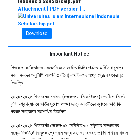
Indonesia Scholarship.pdf
Attachment [ PDF version ] ::
Download
Important Notice
শিক্ষক ও কর্মকর্তাদের এসএসসি হতে সর্বোচ্চ ডিগ্রি পর্যন্ত অর্জিত শুধুমাত্র
সকল সনদের অনুলিপি আগামী ৩ (তিন) কার্যদিবসের মধ্যে প্রেরণ সংক্রান্ত
বিজ্ঞপ্তি।
২০২৫-২০২৬ শিক্ষাবর্ষের স্নাতক (লেভেল-১, সিমেস্টার-১) শ্রেণীতে সিলেট
কৃষি বিশ্ববিদ্যালয়ে ভর্তির সুযোগ পাওয়া ছাত্র-ছাত্রীদের ব্যাংকে ভর্তি ফি
প্রধান সংক্রান্ত সংশোধিত বিজ্ঞপ্তি
২০২৫-২০২৬ শিক্ষাবর্ষের লেভেল-০১ সেমিস্টার-০১ সুষ্ঠুভাবে সম্পাদনের
লক্ষ্যে দিকনির্দেশনামূলক প্রোগ্রাম অদ্য ০২-০১-২০২৬ তারিখ শনিবার বিকাল