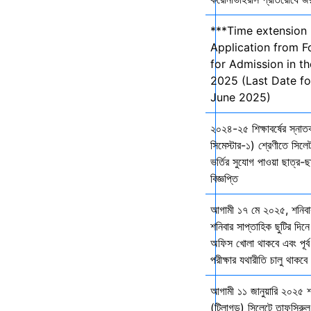
***Time extension 
Application from F
for Admission in t
2025 (Last Date fo
June 2025)
২০২৪-২৫ শিক্ষাবর্ষের স্না
সিমেস্টার-১) শ্রেণীতে সিলেট
ভর্তির সুযোগ পাওয়া ছাত্র-ছা
বিজ্ঞপ্তি
আগামী ১৭ মে ২০২৫, শনিব
শনিবার সাপ্তাহিক ছুটির দিনে
অফিস খোলা থাকবে এবং পূর্ব 
পরীক্ষার যথারীতি চালু থাকব
আগামী ১১ জানুয়ারি ২০২৫ 
(টিলাগড়) সিলেটে তাফসিরু