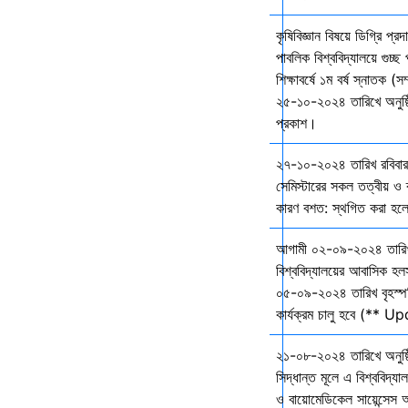
কৃষিবিজ্ঞান বিষয়ে ডিগ্রি প্র
পাবলিক বিশ্ববিদ্যালয়ে গুচ
শিক্ষাবর্ষে ১ম বর্ষ স্নাতক (স
২৫-১০-২০২৪ তারিখে অনুষ্ঠি
প্রকাশ।
২৭-১০-২০২৪ তারিখ রবিবার 
সেমিস্টারের সকল তত্বীয় ও ব্
কারণ বশত: স্থগিত করা হল
আগামী ০২-০৯-২০২৪ তারি
বিশ্ববিদ্যালয়ের আবাসিক হল
০৫-০৯-২০২৪ তারিখ বৃহস্প
কার্যক্রম চালু হবে (** 
২১-০৮-২০২৪ তারিখে অনুষ্ঠ
সিদ্ধান্ত মূলে এ বিশ্ববিদ্য
ও বায়োমেডিকেল সায়েন্সেস 