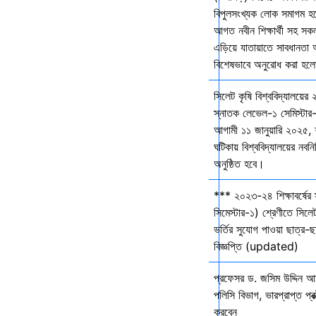
বিপুলসংখ্যক লোক সমাগম হবে 
আগত নবীন শিক্ষার্থী সহ সকল 
এড়িয়ে যাতায়াতে সাবধানতা
বিশেষভাবে অনুরোধ করা হল
সিলেট কৃষি বিশ্ববিদ্যালয়ের
স্নাতক লেভেল-১ সেমিস্টার-
আগামী ১১ জানুয়ারি ২০২৫,
ঘটিকায় বিশ্ববিদ্যালয়ের নবনির
অনুষ্ঠিত হবে।
*** ২০২৩-২৪ শিক্ষাবর্ষের
সিমেস্টার-১) শ্রেণীতে সিলেট
ভর্তির সুযোগ পাওয়া ছাত্র-ছা
বিজ্ঞপ্তি (updated)
প্রফেসর ড. জসিম উদ্দিন আহ
পলিসি বিভাগ, ভারপ্রাপ্ত প্রক
করবেন