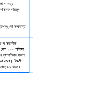
কভাবে অত্র
রশাসনিক দায়িত্ব
্তি-শৃঙ্খলা সংক্রান্ত
যাগের সময়সীমা
 বেলা ২.০০ ঘটিকার
খ বৃহস্পতিবার সকাল
 করা হলো। বিদেশী
আওতায়মুক্ত থাকবে।