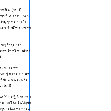
দানকারী ৯ (নয়) টি
্ছ পদ্ধতিতে ২০২৩-২০২৪
ম্মান)/স্নাতক শ্রেণির
ত ভর্তি পরীক্ষার ফলাফল
অনুষ্ঠিতব্য সকল
যবহারিক পরীক্ষা অনিবার্য
ো
খ সোমবার হতে
সমূহ খুলে দেয়া হবে এবং
তিবার হতে একাডেমিক
Updated)
িত ডিন কাউন্সিলের সভার
ালয়ের ভেটেরিনারি এনিম্যাল
অনুষদের ডিন প্রফেসর ড.