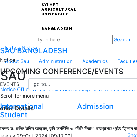
SYLHET
AGRICULTURAL
UNIVERSITY
BANGLADESH
Search
Notice
Notice
SAU
BANGLADESH
Notice
About Sau
Administration
Academics
Facultie
UPCOMING CONFERENCE/EVENTS
SAU
EVENTS
Notice
Office Order
Result
Scholarship
NOC
Tender
Job Ci
Scroll for more menu
International
Admission
otice Details
Student
রফেসর ড. জসিম উদ্দিন আহমেদ, কৃষি অর্থনীতি ও পলিসি বিভাগ, ভারপ্রাপ্ত প্রক্টর হিসেবে দ
Sho
uesday 29-Oct-2024 [09:10:09]