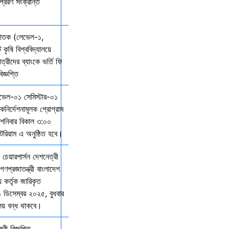
্রেরণ সংক্রান্ত
্নাতক (লেভেল-১,
 কৃষি বিশ্ববিদ্যালয়ে
ত্রীদের ব্যাংকে ভর্তি ফি
জ্ঞপ্তি
েভেল-০১ সেমিস্টার-০১
দিকনির্দেশনামূলক প্রোগ্রাম
নিবার বিকাল ৩:০০
িটরিয়াম এ অনুষ্ঠিত হবে।
 চেয়ারপার্সন দেশনেত্রী
গণপ্রজাতন্ত্রী বাংলাদেশ
় কর্তৃক জারিকৃত
১ ডিসেম্বর ২০২৫, বুধবার
ালয় বন্ধ থাকবে।
ী বিজ্ঞপ্তি