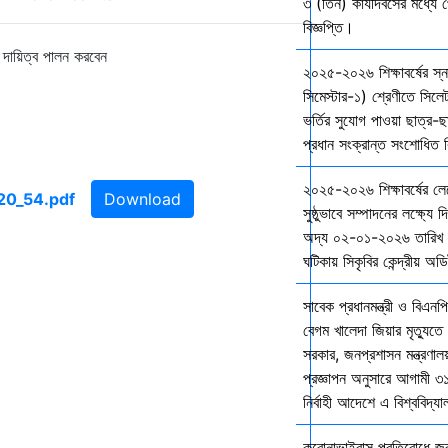
৩ (তিন) কার্যদিবসের মধ্যে প
বিজ্ঞপ্তি।
ে দায়িত্ব পালন করবেন
২০২৫-২০২৬ শিক্ষাবর্ষের স
সিমেস্টার-১) শ্রেণীতে সিলেট
ভর্তির সুযোগ পাওয়া ছাত্র-ছা
প্রধান সংক্রান্ত সংশোধিত বি
২০২৫-২০২৬ শিক্ষাবর্ষের ল
Download
সুষ্ঠুভাবে সম্পাদনের লক্ষ্যে 
অদ্য ০২-০১-২০২৬ তারিখ শ
ঘটিকায় সিকৃবির কেন্দ্রীয় অড
সাবেক প্রধানমন্ত্রী ও বিএনপি
বেগম খালেদা জিয়ার মৃত্যুতে 
সরকার, জনপ্রশাসন মন্ত্রণালয
প্রজ্ঞাপন অনুসারে আগামী ৩
নির্বাহী আদেশে এ বিশ্ববিদ্য
করোনাভাইরাস প্রতিরোধে জরুর