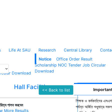
s
Life At SAU
Research
Central Library
Conta
Notice
Office Order
Result
Scholarship
NOC
Tender
Job Circular
Download
rcular
Download
Hall Facilities
Campus Faci
Important
<< Back to list
শিক্ষক ও কর্মকর্তাদের এসএসস
ায়িত্ব পালন করবেন
পর্যন্ত অর্জিত শুধুমাত্র স
w More Results