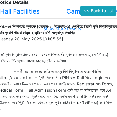
otice Details
Hall Facilities
Campus Facilitie
<< Back to list
২৪-২৫ শিক্ষাবর্ষের স্নাতক (লেভেল-১, সিমেস্টার-১) শ্রেণীতে সিলেট কৃষি বিশ্ববিদ্যালয়ে
Show More Results
্তির সুযোগ পাওয়া ছাত্র-ছাত্রীদের ভর্তি সংক্রান্ত বিজ্ঞপ্তি
uesday 20-May-2025 [01:05:55]
লেট
কৃষি
বিশ্ববিদ্যালয়ে
২০২৪
-
২০২৫
শিক্ষাবর্ষের
স্নাতক
(
লেভেল
১
,
সেমিস্টার
১
)
রেণিতে
ভর্তির
সুযোগ
পাওয়া
ছাত্রছাত্রীদের
করণীয়ঃ
.
আগামী
২৪
মে
২০২৫
তারিখের
মধ্যে
বিশ্ববিদ্যালয়ের
ওয়েবসাইটের
https://sau.ac.bd
)
সংশ্লিষ্ট
লিংকে
গিয়ে
PIN
এবং
Roll
দিয়ে
Login
করে
রয়োজনীয়
তথ্য
সঠিকভাবে
প্রদান
করার
পর
স্বয়ংক্রিয়ভাবে
Registration Form,
edical Form, Hall Admission Form
তৈরি
হবে
যা
ডাউনলোড
করে
A4
াইজের
অফসেট
পেপারে
প্রিন্ট
করতে
হবে
এবং
অঙ্গীকারনামা
ও
সার্টিফিকেট
চেক
লিস্ট
াউনলোড
করে
প্রিন্ট
নিয়ে
যথাযথভাবে
পূরণ
পূর্বক
ভর্তির
দিন
(
মোট
৫টি
ফরম
)
জমা
দিতে
ে
।