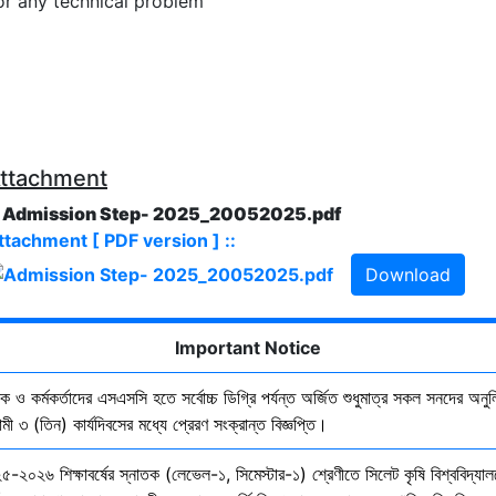
or any technical problem
ttachment
. Admission Step- 2025_20052025.pdf
ttachment [ PDF version ] ::
Download
Important Notice
ষক ও কর্মকর্তাদের এসএসসি হতে সর্বোচ্চ ডিগ্রি পর্যন্ত অর্জিত শুধুমাত্র সকল সনদের অনুল
ী ৩ (তিন) কার্যদিবসের মধ্যে প্রেরণ সংক্রান্ত বিজ্ঞপ্তি।
৫-২০২৬ শিক্ষাবর্ষের স্নাতক (লেভেল-১, সিমেস্টার-১) শ্রেণীতে সিলেট কৃষি বিশ্ববিদ্যাল