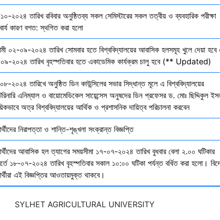
১০-২০২৪ তারিখ রবিবার অনুষ্ঠিতব্য সকল সেমিস্টারের সকল তত্বীয় ও ব্যবহারিক পরীক্ষা
বার্য কারণ বশত: স্থগিত করা হলো
মী ০২-০৯-২০২৪ তারিখ সোমবার হতে বিশ্ববিদ্যালয়ের আবাসিক হলসমূহ খুলে দেয়া হবে 
০৯-২০২৪ তারিখ বৃহস্পতিবার হতে একাডেমিক কার্যক্রম চালু হবে (** Updated)
০৮-২০২৪ তারিখে অনুষ্ঠিত ডিন কাউন্সিলের সভার সিদ্ধান্ত মূলে এ বিশ্ববিদ্যালয়ের
েরিনারি এনিম্যাল ও বায়োমেডিকেল সায়েন্সেস অনুষদের ডিন প্রফেসর ড. মোঃ ছিদ্দিকুল ইস
য়িকভাবে অত্র বিশ্ববিদ্যালয়ের আর্থিক ও প্রশাসনিক দায়িত্ব পরিচালনা করবেন
ষার্থীদের নিরাপত্তা ও শান্তি-শৃঙ্খলা সংক্রান্ত বিজ্ঞপ্তি
্ষার্থীদের আবাসিক হল ত্যাগের সময়সীমা ১৭-০৭-২০২৪ তারিখ বুধবার বেলা ২.০০ ঘটিকার
বর্তে ১৮-০৭-২০২৪ তারিখ বৃহস্পতিবার সকাল ১০:০০ ঘটিকা পর্যন্ত বর্ধিত করা হলো। বিদ
ষার্থীরা এই বিজ্ঞপ্তির আওতায়মুক্ত থাকবে।
SYLHET AGRICULTURAL UNIVERSITY