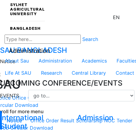
SYLHET
AGRICULTURAL
UNIVERSITY
EN
BANGLADESH
Search
SAU
BANGLADESH
Administration
About Sau
Administration
Academics
Facultie
Notice
Life At SAU
Research
Central Library
Contact
SAU
UPCOMING CONFERENCE/EVENTS
EVENTS
otice
Office Order
Result
Scholarship
NOC
Tender
Job
rcular
Download
croll for more menu
International
Admission
Notice
Office Order
Result
Scholarship
NOC
Tender
Student
Job Circular
Download