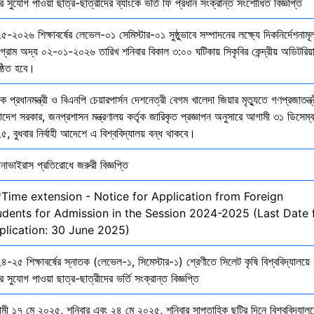
ির সুযোগ পাওয়া ছাত্র-ছাত্রীদের ব্যাংকে ভর্তি ফি প্রধান সংক্রান্ত সংশোধিত বিজ্ঞপ্তি
-২০২৬ শিক্ষাবর্ষের লেভেল-০১ সেমিস্টার-০১ সুষ্ঠুভাবে সম্পাদনের লক্ষ্যে দিকনির্দেশনাম
োগ্রাম অদ্য ০২-০১-২০২৬ তারিখ শনিবার বিকাল ৩:০০ ঘটিকায় সিকৃবির কেন্দ্রীয় অডিটরিয়
ষ্ঠিত হবে।
ক প্রধানমন্ত্রী ও বিএনপি চেয়ারপার্সন দেশনেত্রী বেগম খালেদা জিয়ার মৃত্যুতে গণপ্রজাতন্ত্
াদেশ সরকার, জনপ্রশাসন মন্ত্রণালয় কর্তৃক জারিকৃত প্রজ্ঞাপন অনুসারে আগামী ৩১ ডিসেম্
, বুধবার নির্বাহী আদেশে এ বিশ্ববিদ্যালয় বন্ধ থাকবে।
নাভাইরাস প্রতিরোধে জরুরী বিজ্ঞপ্তি
*Time extension - Notice for Application from Foreign
udents for Admission in the Session 2024-2025 (Last Date 
plication: 30 June 2025)
-২৫ শিক্ষাবর্ষের স্নাতক (লেভেল-১, সিমেস্টার-১) শ্রেণীতে সিলেট কৃষি বিশ্ববিদ্যালয়ে
ির সুযোগ পাওয়া ছাত্র-ছাত্রীদের ভর্তি সংক্রান্ত বিজ্ঞপ্তি
মী ১৭ মে ২০২৫, শনিবার এবং ২৪ মে ২০২৫, শনিবার সাপ্তাহিক ছুটির দিনে বিশ্ববিদ্যালয