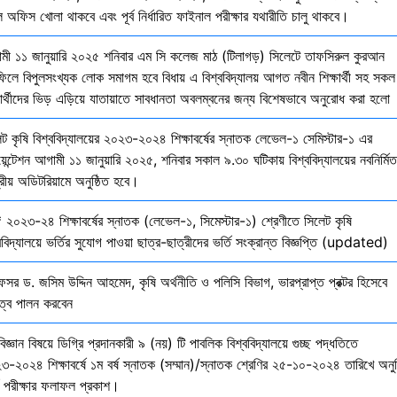
 অফিস খোলা থাকবে এবং পূর্ব নির্ধারিত ফাইনাল পরীক্ষার যথারীতি চালু থাকবে।
মী ১১ জানুয়ারি ২০২৫ শনিবার এম সি কলেজ মাঠ (টিলাগড়) সিলেটে তাফসিরুল কুরআন
ফিলে বিপুলসংখ্যক লোক সমাগম হবে বিধায় এ বিশ্ববিদ্যালয় আগত নবীন শিক্ষার্থী সহ সকল
ষার্থীদের ভিড় এড়িয়ে যাতায়াতে সাবধানতা অবলম্বনের জন্য বিশেষভাবে অনুরোধ করা হলো
েট কৃষি বিশ্ববিদ্যালয়ের ২০২৩-২০২৪ শিক্ষাবর্ষের স্নাতক লেভেল-১ সেমিস্টার-১ এর
য়েন্টেশন আগামী ১১ জানুয়ারি ২০২৫, শনিবার সকাল ৯.৩০ ঘটিকায় বিশ্ববিদ্যালয়ের নবনির্মিত
দ্রীয় অডিটরিয়ামে অনুষ্ঠিত হবে।
 ২০২৩-২৪ শিক্ষাবর্ষের স্নাতক (লেভেল-১, সিমেস্টার-১) শ্রেণীতে সিলেট কৃষি
ববিদ্যালয়ে ভর্তির সুযোগ পাওয়া ছাত্র-ছাত্রীদের ভর্তি সংক্রান্ত বিজ্ঞপ্তি (updated)
েসর ড. জসিম উদ্দিন আহমেদ, কৃষি অর্থনীতি ও পলিসি বিভাগ, ভারপ্রাপ্ত প্রক্টর হিসেবে
িত্ব পালন করবেন
বিজ্ঞান বিষয়ে ডিগ্রি প্রদানকারী ৯ (নয়) টি পাবলিক বিশ্ববিদ্যালয়ে গুচ্ছ পদ্ধতিতে
৩-২০২৪ শিক্ষাবর্ষে ১ম বর্ষ স্নাতক (সম্মান)/স্নাতক শ্রেণির ২৫-১০-২০২৪ তারিখে অনুষ
তি পরীক্ষার ফলাফল প্রকাশ।