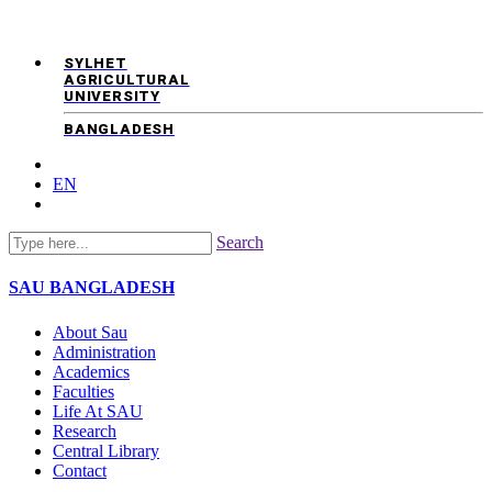
SYLHET
AGRICULTURAL
UNIVERSITY
BANGLADESH
EN
Search
SAU
BANGLADESH
About Sau
Administration
Academics
Faculties
Life At SAU
Research
Central Library
Contact