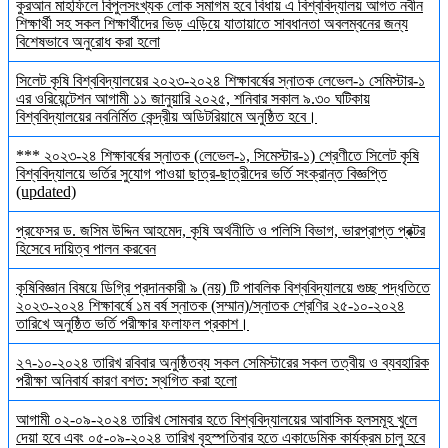
কুরআন মাহফিলে বিপুলসংখ্যক লোক সমাগম হবে বিধায় এ বিশ্ববিদ্যালয় আগত নবীন
শিক্ষার্থী সহ সকল শিক্ষার্থীদের ভিড় এড়িয়ে যাতায়াতে সাবধানতা অবলম্বনের জন্য
বিশেষভাবে অনুরোধ করা হলো
সিলেট কৃষি বিশ্ববিদ্যালয়ের ২০২৩-২০২৪ শিক্ষাবর্ষের স্নাতক লেভেল-১ সেমিস্টার-১
এর ওরিয়েন্টেশন আগামী ১১ জানুয়ারি ২০২৫, শনিবার সকাল ৯.৩০ ঘটিকায়
বিশ্ববিদ্যালয়ের নবনির্মিত কেন্দ্রীয় অডিটরিয়ামে অনুষ্ঠিত হবে।
*** ২০২৩-২৪ শিক্ষাবর্ষের স্নাতক (লেভেল-১, সিমেস্টার-১) শ্রেণীতে সিলেট কৃষি
বিশ্ববিদ্যালয়ে ভর্তির সুযোগ পাওয়া ছাত্র-ছাত্রীদের ভর্তি সংক্রান্ত বিজ্ঞপ্তি
(updated)
প্রফেসর ড. জসিম উদ্দিন আহমেদ, কৃষি অর্থনীতি ও পলিসি বিভাগ, ভারপ্রাপ্ত প্রক্টর
হিসেবে দায়িত্ব পালন করবেন
কৃষিবিজ্ঞান বিষয়ে ডিগ্রি প্রদানকারী ৯ (নয়) টি পাবলিক বিশ্ববিদ্যালয়ে গুচ্ছ পদ্ধতিতে
২০২৩-২০২৪ শিক্ষাবর্ষে ১ম বর্ষ স্নাতক (সম্মান)/স্নাতক শ্রেণির ২৫-১০-২০২৪
তারিখে অনুষ্ঠিত ভর্তি পরীক্ষার ফলাফল প্রকাশ।
২৭-১০-২০২৪ তারিখ রবিবার অনুষ্ঠিতব্য সকল সেমিস্টারের সকল তত্বীয় ও ব্যবহারিক
পরীক্ষা অনিবার্য কারণ বশত: স্থগিত করা হলো
আগামী ০২-০৯-২০২৪ তারিখ সোমবার হতে বিশ্ববিদ্যালয়ের আবাসিক হলসমূহ খুলে
দেয়া হবে এবং ০৫-০৯-২০২৪ তারিখ বৃহস্পতিবার হতে একাডেমিক কার্যক্রম চালু হবে