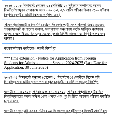
২০২৫-২০২৬ শিক্ষাবর্ষের লেভেল-০১ সেমিস্টার-০১ সুষ্ঠুভাবে সম্পাদনের লক্ষ্যে
দিকনির্দেশনামূলক প্রোগ্রাম অদ্য ০২-০১-২০২৬ তারিখ শনিবার বিকাল ৩:০০ ঘটিকায়
সিকৃবির কেন্দ্রীয় অডিটরিয়াম এ অনুষ্ঠিত হবে।
সাবেক প্রধানমন্ত্রী ও বিএনপি চেয়ারপার্সন দেশনেত্রী বেগম খালেদা জিয়ার মৃত্যুতে
গণপ্রজাতন্ত্রী বাংলাদেশ সরকার, জনপ্রশাসন মন্ত্রণালয় কর্তৃক জারিকৃত প্রজ্ঞাপন
অনুসারে আগামী ৩১ ডিসেম্বর ২০২৫, বুধবার নির্বাহী আদেশে এ বিশ্ববিদ্যালয় বন্ধ
থাকবে।
করোনাভাইরাস প্রতিরোধে জরুরী বিজ্ঞপ্তি
***Time extension - Notice for Application from Foreign
Students for Admission in the Session 2024-2025 (Last Date for
Application: 30 June 2025)
২০২৪-২৫ শিক্ষাবর্ষের স্নাতক (লেভেল-১, সিমেস্টার-১) শ্রেণীতে সিলেট কৃষি
বিশ্ববিদ্যালয়ে ভর্তির সুযোগ পাওয়া ছাত্র-ছাত্রীদের ভর্তি সংক্রান্ত বিজ্ঞপ্তি
আগামী ১৭ মে ২০২৫, শনিবার এবং ২৪ মে ২০২৫, শনিবার সাপ্তাহিক ছুটির দিনে
বিশ্ববিদ্যালয়ের সকল অফিস খোলা থাকবে এবং পূর্ব নির্ধারিত ফাইনাল পরীক্ষার যথারীতি
চালু থাকবে।
আগামী ১১ জানুয়ারি ২০২৫ শনিবার এম সি কলেজ মাঠ (টিলাগড়) সিলেটে তাফসিরুল