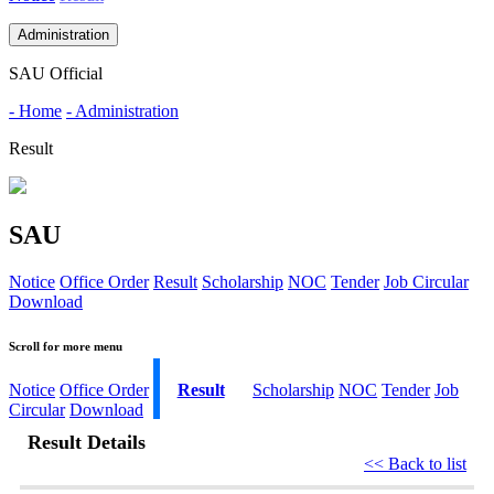
Administration
SAU Official
- Home
- Administration
Result
SAU
Notice
Office Order
Result
Scholarship
NOC
Tender
Job Circular
Download
Scroll for more menu
Notice
Office Order
Result
Scholarship
NOC
Tender
Job
Circular
Download
Result Details
<< Back to list