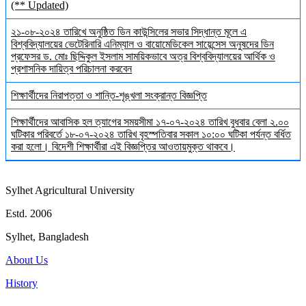
(** Updated)
২১-০৮-২০২৪ তারিখে অনুষ্ঠিত ডিন কাউন্সিলের সভার সিদ্ধান্ত মূলে এ
বিশ্ববিদ্যালয়ের ভেটেরিনারি এনিম্যাল ও বায়োমেডিকেল সায়েন্সেস অনুষদের ডিন
প্রফেসর ড. মোঃ ছিদ্দিকুল ইসলাম সাময়িকভাবে অত্র বিশ্ববিদ্যালয়ের আর্থিক ও
প্রশাসনিক দায়িত্ব পরিচালনা করবেন
শিক্ষার্থীদের নিরাপত্তা ও শান্তি-শৃঙ্খলা সংক্রান্ত বিজ্ঞপ্তি
শিক্ষার্থীদের আবাসিক হল ত্যাগের সময়সীমা ১৭-০৭-২০২৪ তারিখ বুধবার বেলা ২.০০
ঘটিকার পরিবর্তে ১৮-০৭-২০২৪ তারিখ বৃহস্পতিবার সকাল ১০:০০ ঘটিকা পর্যন্ত বর্ধিত
করা হলো। বিদেশী শিক্ষার্থীরা এই বিজ্ঞপ্তির আওতায়মুক্ত থাকবে।
Sylhet Agricultural University
Estd. 2006
Sylhet, Bangladesh
About Us
History