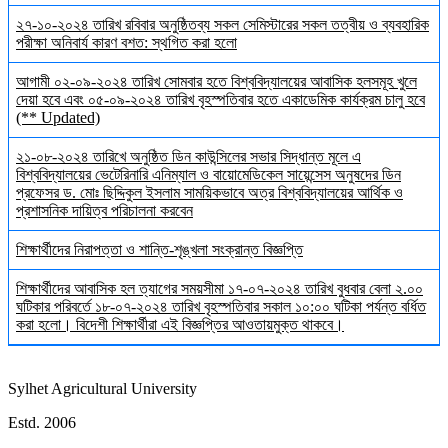
২৭-১০-২০২৪ তারিখ রবিবার অনুষ্ঠিতব্য সকল সেমিস্টারের সকল তত্বীয় ও ব্যবহারিক
পরীক্ষা অনিবার্য কারণ বশত: স্থগিত করা হলো
আগামী ০২-০৯-২০২৪ তারিখ সোমবার হতে বিশ্ববিদ্যালয়ের আবাসিক হলসমূহ খুলে
দেয়া হবে এবং ০৫-০৯-২০২৪ তারিখ বৃহস্পতিবার হতে একাডেমিক কার্যক্রম চালু হবে
(** Updated)
২১-০৮-২০২৪ তারিখে অনুষ্ঠিত ডিন কাউন্সিলের সভার সিদ্ধান্ত মূলে এ
বিশ্ববিদ্যালয়ের ভেটেরিনারি এনিম্যাল ও বায়োমেডিকেল সায়েন্সেস অনুষদের ডিন
প্রফেসর ড. মোঃ ছিদ্দিকুল ইসলাম সাময়িকভাবে অত্র বিশ্ববিদ্যালয়ের আর্থিক ও
প্রশাসনিক দায়িত্ব পরিচালনা করবেন
শিক্ষার্থীদের নিরাপত্তা ও শান্তি-শৃঙ্খলা সংক্রান্ত বিজ্ঞপ্তি
শিক্ষার্থীদের আবাসিক হল ত্যাগের সময়সীমা ১৭-০৭-২০২৪ তারিখ বুধবার বেলা ২.০০
ঘটিকার পরিবর্তে ১৮-০৭-২০২৪ তারিখ বৃহস্পতিবার সকাল ১০:০০ ঘটিকা পর্যন্ত বর্ধিত
করা হলো। বিদেশী শিক্ষার্থীরা এই বিজ্ঞপ্তির আওতায়মুক্ত থাকবে।
Sylhet Agricultural University
Estd. 2006