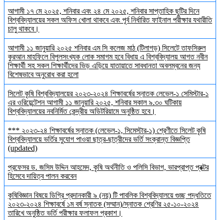
আগামী ১৭ মে ২০২৫, শনিবার এবং ২৪ মে ২০২৫, শনিবার সাপ্তাহিক ছুটির দিনে
বিশ্ববিদ্যালয়ের সকল অফিস খোলা থাকবে এবং পূর্ব নির্ধারিত ফাইনাল পরীক্ষার যথারীতি
চালু থাকবে।
আগামী ১১ জানুয়ারি ২০২৫ শনিবার এম সি কলেজ মাঠ (টিলাগড়) সিলেটে তাফসিরুল
কুরআন মাহফিলে বিপুলসংখ্যক লোক সমাগম হবে বিধায় এ বিশ্ববিদ্যালয় আগত নবীন
শিক্ষার্থী সহ সকল শিক্ষার্থীদের ভিড় এড়িয়ে যাতায়াতে সাবধানতা অবলম্বনের জন্য
বিশেষভাবে অনুরোধ করা হলো
সিলেট কৃষি বিশ্ববিদ্যালয়ের ২০২৩-২০২৪ শিক্ষাবর্ষের স্নাতক লেভেল-১ সেমিস্টার-১
এর ওরিয়েন্টেশন আগামী ১১ জানুয়ারি ২০২৫, শনিবার সকাল ৯.৩০ ঘটিকায়
বিশ্ববিদ্যালয়ের নবনির্মিত কেন্দ্রীয় অডিটরিয়ামে অনুষ্ঠিত হবে।
*** ২০২৩-২৪ শিক্ষাবর্ষের স্নাতক (লেভেল-১, সিমেস্টার-১) শ্রেণীতে সিলেট কৃষি
বিশ্ববিদ্যালয়ে ভর্তির সুযোগ পাওয়া ছাত্র-ছাত্রীদের ভর্তি সংক্রান্ত বিজ্ঞপ্তি
(updated)
প্রফেসর ড. জসিম উদ্দিন আহমেদ, কৃষি অর্থনীতি ও পলিসি বিভাগ, ভারপ্রাপ্ত প্রক্টর
হিসেবে দায়িত্ব পালন করবেন
কৃষিবিজ্ঞান বিষয়ে ডিগ্রি প্রদানকারী ৯ (নয়) টি পাবলিক বিশ্ববিদ্যালয়ে গুচ্ছ পদ্ধতিতে
২০২৩-২০২৪ শিক্ষাবর্ষে ১ম বর্ষ স্নাতক (সম্মান)/স্নাতক শ্রেণির ২৫-১০-২০২৪
তারিখে অনুষ্ঠিত ভর্তি পরীক্ষার ফলাফল প্রকাশ।