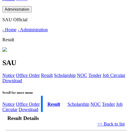
Administration
SAU Official
- Home
- Administration
Result
SAU
Notice
Office Order
Result
Scholarship
NOC
Tender
Job Circular
Download
Scroll for more menu
Notice
Office Order
Result
Scholarship
NOC
Tender
Job
Circular
Download
Result Details
<< Back to list