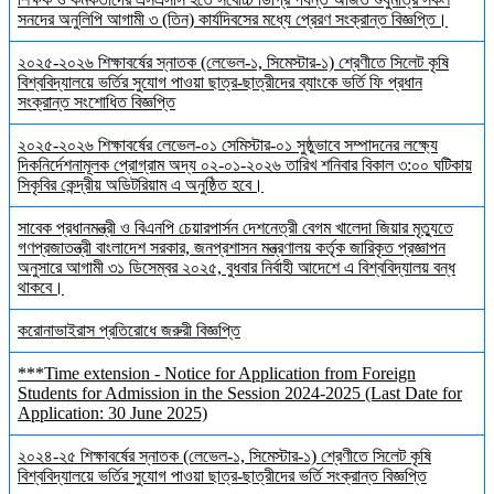
সনদের অনুলিপি আগামী ৩ (তিন) কার্যদিবসের মধ্যে প্রেরণ সংক্রান্ত বিজ্ঞপ্তি।
২০২৫-২০২৬ শিক্ষাবর্ষের স্নাতক (লেভেল-১, সিমেস্টার-১) শ্রেণীতে সিলেট কৃষি
বিশ্ববিদ্যালয়ে ভর্তির সুযোগ পাওয়া ছাত্র-ছাত্রীদের ব্যাংকে ভর্তি ফি প্রধান
সংক্রান্ত সংশোধিত বিজ্ঞপ্তি
২০২৫-২০২৬ শিক্ষাবর্ষের লেভেল-০১ সেমিস্টার-০১ সুষ্ঠুভাবে সম্পাদনের লক্ষ্যে
দিকনির্দেশনামূলক প্রোগ্রাম অদ্য ০২-০১-২০২৬ তারিখ শনিবার বিকাল ৩:০০ ঘটিকায়
সিকৃবির কেন্দ্রীয় অডিটরিয়াম এ অনুষ্ঠিত হবে।
সাবেক প্রধানমন্ত্রী ও বিএনপি চেয়ারপার্সন দেশনেত্রী বেগম খালেদা জিয়ার মৃত্যুতে
গণপ্রজাতন্ত্রী বাংলাদেশ সরকার, জনপ্রশাসন মন্ত্রণালয় কর্তৃক জারিকৃত প্রজ্ঞাপন
অনুসারে আগামী ৩১ ডিসেম্বর ২০২৫, বুধবার নির্বাহী আদেশে এ বিশ্ববিদ্যালয় বন্ধ
থাকবে।
করোনাভাইরাস প্রতিরোধে জরুরী বিজ্ঞপ্তি
***Time extension - Notice for Application from Foreign
Students for Admission in the Session 2024-2025 (Last Date for
Application: 30 June 2025)
২০২৪-২৫ শিক্ষাবর্ষের স্নাতক (লেভেল-১, সিমেস্টার-১) শ্রেণীতে সিলেট কৃষি
বিশ্ববিদ্যালয়ে ভর্তির সুযোগ পাওয়া ছাত্র-ছাত্রীদের ভর্তি সংক্রান্ত বিজ্ঞপ্তি