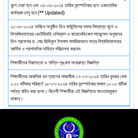
খুলে দেয়া হবে এবং ০৫-০৯-২০২৪ তারিখ বৃহস্পতিবার হতে একাডেমিক
কার্যক্রম চালু হবে (** Updated)
২১-০৮-২০২৪ তারিখে অনুষ্ঠিত ডিন কাউন্সিলের সভার সিদ্ধান্ত মূলে এ
বিশ্ববিদ্যালয়ের ভেটেরিনারি এনিম্যাল ও বায়োমেডিকেল সায়েন্সেস অনুষদের
ডিন প্রফেসর ড. মোঃ ছিদ্দিকুল ইসলাম সাময়িকভাবে অত্র বিশ্ববিদ্যালয়ের
আর্থিক ও প্রশাসনিক দায়িত্ব পরিচালনা করবেন
শিক্ষার্থীদের নিরাপত্তা ও শান্তি-শৃঙ্খলা সংক্রান্ত বিজ্ঞপ্তি
শিক্ষার্থীদের আবাসিক হল ত্যাগের সময়সীমা ১৭-০৭-২০২৪ তারিখ বুধবার বেলা
২.০০ ঘটিকার পরিবর্তে ১৮-০৭-২০২৪ তারিখ বৃহস্পতিবার সকাল ১০:০০ ঘটিকা
পর্যন্ত বর্ধিত করা হলো। বিদেশী শিক্ষার্থীরা এই বিজ্ঞপ্তির আওতায়মুক্ত
থাকবে।