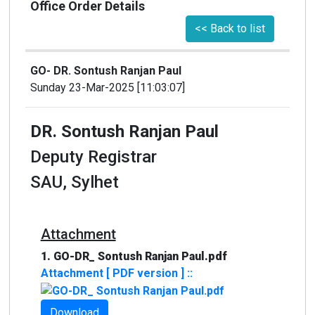
Office Order Details
<< Back to list
Tender
GO- DR. Sontush Ranjan Paul
Job Circular
Sunday 23-Mar-2025 [11:03:07]
Download
DR. Sontush Ranjan Paul
Deputy Registrar
SAU, Sylhet
Attachment
1. GO-DR_ Sontush Ranjan Paul.pdf
Attachment [ PDF version ] ::
Download