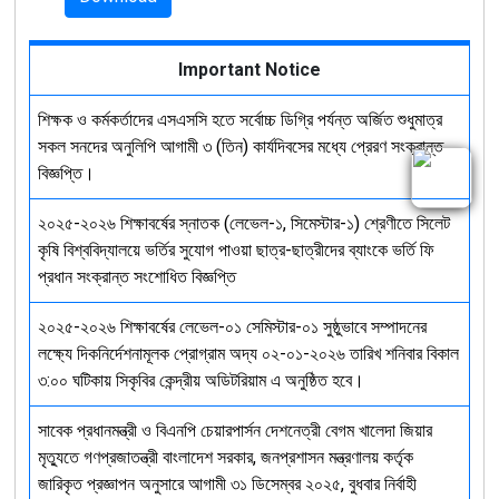
Important Notice
শিক্ষক ও কর্মকর্তাদের এসএসসি হতে সর্বোচ্চ ডিগ্রি পর্যন্ত অর্জিত শুধুমাত্র
সকল সনদের অনুলিপি আগামী ৩ (তিন) কার্যদিবসের মধ্যে প্রেরণ সংক্রান্ত
বিজ্ঞপ্তি।
২০২৫-২০২৬ শিক্ষাবর্ষের স্নাতক (লেভেল-১, সিমেস্টার-১) শ্রেণীতে সিলেট
কৃষি বিশ্ববিদ্যালয়ে ভর্তির সুযোগ পাওয়া ছাত্র-ছাত্রীদের ব্যাংকে ভর্তি ফি
প্রধান সংক্রান্ত সংশোধিত বিজ্ঞপ্তি
২০২৫-২০২৬ শিক্ষাবর্ষের লেভেল-০১ সেমিস্টার-০১ সুষ্ঠুভাবে সম্পাদনের
লক্ষ্যে দিকনির্দেশনামূলক প্রোগ্রাম অদ্য ০২-০১-২০২৬ তারিখ শনিবার বিকাল
৩:০০ ঘটিকায় সিকৃবির কেন্দ্রীয় অডিটরিয়াম এ অনুষ্ঠিত হবে।
সাবেক প্রধানমন্ত্রী ও বিএনপি চেয়ারপার্সন দেশনেত্রী বেগম খালেদা জিয়ার
মৃত্যুতে গণপ্রজাতন্ত্রী বাংলাদেশ সরকার, জনপ্রশাসন মন্ত্রণালয় কর্তৃক
জারিকৃত প্রজ্ঞাপন অনুসারে আগামী ৩১ ডিসেম্বর ২০২৫, বুধবার নির্বাহী