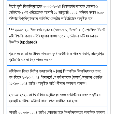
সিলেট কৃষি বিশ্ববিদ্যালয়ের ২০২৩-২০২৪ শিক্ষাবর্ষের স্নাতক লেভেল-১
সেমিস্টার-১ এর ওরিয়েন্টেশন আগামী ১১ জানুয়ারি ২০২৫, শনিবার সকাল ৯.৩০
ঘটিকায় বিশ্ববিদ্যালয়ের নবনির্মিত কেন্দ্রীয় অডিটরিয়ামে অনুষ্ঠিত হবে।
*** ২০২৩-২৪ শিক্ষাবর্ষের স্নাতক (লেভেল-১, সিমেস্টার-১) শ্রেণীতে সিলেট
কৃষি বিশ্ববিদ্যালয়ে ভর্তির সুযোগ পাওয়া ছাত্র-ছাত্রীদের ভর্তি সংক্রান্ত
বিজ্ঞপ্তি (updated)
প্রফেসর ড. জসিম উদ্দিন আহমেদ, কৃষি অর্থনীতি ও পলিসি বিভাগ, ভারপ্রাপ্ত
প্রক্টর হিসেবে দায়িত্ব পালন করবেন
কৃষিবিজ্ঞান বিষয়ে ডিগ্রি প্রদানকারী ৯ (নয়) টি পাবলিক বিশ্ববিদ্যালয়ে গুচ্ছ
পদ্ধতিতে ২০২৩-২০২৪ শিক্ষাবর্ষে ১ম বর্ষ স্নাতক (সম্মান)/স্নাতক শ্রেণির
২৫-১০-২০২৪ তারিখে অনুষ্ঠিত ভর্তি পরীক্ষার ফলাফল প্রকাশ।
২৭-১০-২০২৪ তারিখ রবিবার অনুষ্ঠিতব্য সকল সেমিস্টারের সকল তত্বীয় ও
ব্যবহারিক পরীক্ষা অনিবার্য কারণ বশত: স্থগিত করা হলো
আগামী ০২-০৯-২০২৪ তারিখ সোমবার হতে বিশ্ববিদ্যালয়ের আবাসিক হলসমূহ