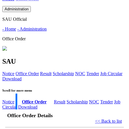
Administration
SAU Official
- Home
- Administration
Office Order
SAU
Notice
Office Order
Result
Scholarship
NOC
Tender
Job Circular
Download
Scroll for more menu
Notice
Office Order
Result
Scholarship
NOC
Tender
Job
Circular
Download
Office Order Details
<< Back to list