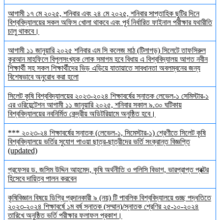
আগামী ১৭ মে ২০২৫, শনিবার এবং ২৪ মে ২০২৫, শনিবার সাপ্তাহিক ছুটির দিনে
বিশ্ববিদ্যালয়ের সকল অফিস খোলা থাকবে এবং পূর্ব নির্ধারিত ফাইনাল পরীক্ষার যথারীতি
চালু থাকবে।
আগামী ১১ জানুয়ারি ২০২৫ শনিবার এম সি কলেজ মাঠ (টিলাগড়) সিলেটে তাফসিরুল
কুরআন মাহফিলে বিপুলসংখ্যক লোক সমাগম হবে বিধায় এ বিশ্ববিদ্যালয় আগত নবীন
শিক্ষার্থী সহ সকল শিক্ষার্থীদের ভিড় এড়িয়ে যাতায়াতে সাবধানতা অবলম্বনের জন্য
বিশেষভাবে অনুরোধ করা হলো
সিলেট কৃষি বিশ্ববিদ্যালয়ের ২০২৩-২০২৪ শিক্ষাবর্ষের স্নাতক লেভেল-১ সেমিস্টার-১
এর ওরিয়েন্টেশন আগামী ১১ জানুয়ারি ২০২৫, শনিবার সকাল ৯.৩০ ঘটিকায়
বিশ্ববিদ্যালয়ের নবনির্মিত কেন্দ্রীয় অডিটরিয়ামে অনুষ্ঠিত হবে।
*** ২০২৩-২৪ শিক্ষাবর্ষের স্নাতক (লেভেল-১, সিমেস্টার-১) শ্রেণীতে সিলেট কৃষি
বিশ্ববিদ্যালয়ে ভর্তির সুযোগ পাওয়া ছাত্র-ছাত্রীদের ভর্তি সংক্রান্ত বিজ্ঞপ্তি
(updated)
প্রফেসর ড. জসিম উদ্দিন আহমেদ, কৃষি অর্থনীতি ও পলিসি বিভাগ, ভারপ্রাপ্ত প্রক্টর
হিসেবে দায়িত্ব পালন করবেন
কৃষিবিজ্ঞান বিষয়ে ডিগ্রি প্রদানকারী ৯ (নয়) টি পাবলিক বিশ্ববিদ্যালয়ে গুচ্ছ পদ্ধতিতে
২০২৩-২০২৪ শিক্ষাবর্ষে ১ম বর্ষ স্নাতক (সম্মান)/স্নাতক শ্রেণির ২৫-১০-২০২৪
তারিখে অনুষ্ঠিত ভর্তি পরীক্ষার ফলাফল প্রকাশ।