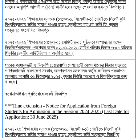
শিক্ষক ও কর্মকর্তাদের এসএসসি হতে সর্বোচ্চ ডিগ্রি পর্যন্ত অর্জিত শুধুমাত্র সকল
সনদের অনুলিপি আগামী ৩ (তিন) কার্যদিবসের মধ্যে প্রেরণ সংক্রান্ত বিজ্ঞপ্তি।
২০২৫-২০২৬ শিক্ষাবর্ষের স্নাতক (লেভেল-১, সিমেস্টার-১) শ্রেণীতে সিলেট কৃষি
বিশ্ববিদ্যালয়ে ভর্তির সুযোগ পাওয়া ছাত্র-ছাত্রীদের ব্যাংকে ভর্তি ফি প্রধান
সংক্রান্ত সংশোধিত বিজ্ঞপ্তি
২০২৫-২০২৬ শিক্ষাবর্ষের লেভেল-০১ সেমিস্টার-০১ সুষ্ঠুভাবে সম্পাদনের লক্ষ্যে
দিকনির্দেশনামূলক প্রোগ্রাম অদ্য ০২-০১-২০২৬ তারিখ শনিবার বিকাল ৩:০০ ঘটিকায়
সিকৃবির কেন্দ্রীয় অডিটরিয়াম এ অনুষ্ঠিত হবে।
সাবেক প্রধানমন্ত্রী ও বিএনপি চেয়ারপার্সন দেশনেত্রী বেগম খালেদা জিয়ার মৃত্যুতে
গণপ্রজাতন্ত্রী বাংলাদেশ সরকার, জনপ্রশাসন মন্ত্রণালয় কর্তৃক জারিকৃত প্রজ্ঞাপন
অনুসারে আগামী ৩১ ডিসেম্বর ২০২৫, বুধবার নির্বাহী আদেশে এ বিশ্ববিদ্যালয় বন্ধ
থাকবে।
করোনাভাইরাস প্রতিরোধে জরুরী বিজ্ঞপ্তি
***Time extension - Notice for Application from Foreign
Students for Admission in the Session 2024-2025 (Last Date for
Application: 30 June 2025)
২০২৪-২৫ শিক্ষাবর্ষের স্নাতক (লেভেল-১, সিমেস্টার-১) শ্রেণীতে সিলেট কৃষি
বিশ্ববিদ্যালয়ে ভর্তির সুযোগ পাওয়া ছাত্র-ছাত্রীদের ভর্তি সংক্রান্ত বিজ্ঞপ্তি