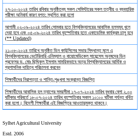
২৭-১০-২০২৪ তারিখ রবিবার অনুষ্ঠিতব্য সকল সেমিস্টারের সকল তত্বীয় ও ব্যবহারিক
পরীক্ষা অনিবার্য কারণ বশত: স্থগিত করা হলো
আগামী ০২-০৯-২০২৪ তারিখ সোমবার হতে বিশ্ববিদ্যালয়ের আবাসিক হলসমূহ খুলে
দেয়া হবে এবং ০৫-০৯-২০২৪ তারিখ বৃহস্পতিবার হতে একাডেমিক কার্যক্রম চালু হবে
(** Updated)
২১-০৮-২০২৪ তারিখে অনুষ্ঠিত ডিন কাউন্সিলের সভার সিদ্ধান্ত মূলে এ
বিশ্ববিদ্যালয়ের ভেটেরিনারি এনিম্যাল ও বায়োমেডিকেল সায়েন্সেস অনুষদের ডিন
প্রফেসর ড. মোঃ ছিদ্দিকুল ইসলাম সাময়িকভাবে অত্র বিশ্ববিদ্যালয়ের আর্থিক ও
প্রশাসনিক দায়িত্ব পরিচালনা করবেন
শিক্ষার্থীদের নিরাপত্তা ও শান্তি-শৃঙ্খলা সংক্রান্ত বিজ্ঞপ্তি
শিক্ষার্থীদের আবাসিক হল ত্যাগের সময়সীমা ১৭-০৭-২০২৪ তারিখ বুধবার বেলা ২.০০
ঘটিকার পরিবর্তে ১৮-০৭-২০২৪ তারিখ বৃহস্পতিবার সকাল ১০:০০ ঘটিকা পর্যন্ত বর্ধিত
করা হলো। বিদেশী শিক্ষার্থীরা এই বিজ্ঞপ্তির আওতায়মুক্ত থাকবে।
Sylhet Agricultural University
Estd. 2006