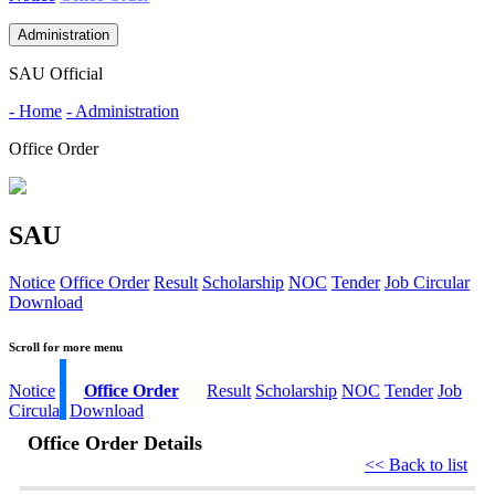
Administration
SAU Official
- Home
- Administration
Office Order
SAU
Notice
Office Order
Result
Scholarship
NOC
Tender
Job Circular
Download
Scroll for more menu
Notice
Office Order
Result
Scholarship
NOC
Tender
Job
Circular
Download
Office Order Details
<< Back to list