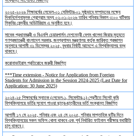
সংক্রান্ত সংশোধিত বিজ্ঞপ্তি
২০২৫-২০২৬ শিক্ষাবর্ষের লেভেল-০১ সেমিস্টার-০১ সুষ্ঠুভাবে সম্পাদনের লক্ষ্যে
দিকনির্দেশনামূলক প্রোগ্রাম অদ্য ০২-০১-২০২৬ তারিখ শনিবার বিকাল ৩:০০ ঘটিকায়
সিকৃবির কেন্দ্রীয় অডিটরিয়াম এ অনুষ্ঠিত হবে।
সাবেক প্রধানমন্ত্রী ও বিএনপি চেয়ারপার্সন দেশনেত্রী বেগম খালেদা জিয়ার মৃত্যুতে
গণপ্রজাতন্ত্রী বাংলাদেশ সরকার, জনপ্রশাসন মন্ত্রণালয় কর্তৃক জারিকৃত প্রজ্ঞাপন
অনুসারে আগামী ৩১ ডিসেম্বর ২০২৫, বুধবার নির্বাহী আদেশে এ বিশ্ববিদ্যালয় বন্ধ
থাকবে।
করোনাভাইরাস প্রতিরোধে জরুরী বিজ্ঞপ্তি
***Time extension - Notice for Application from Foreign
Students for Admission in the Session 2024-2025 (Last Date for
Application: 30 June 2025)
২০২৪-২৫ শিক্ষাবর্ষের স্নাতক (লেভেল-১, সিমেস্টার-১) শ্রেণীতে সিলেট কৃষি
বিশ্ববিদ্যালয়ে ভর্তির সুযোগ পাওয়া ছাত্র-ছাত্রীদের ভর্তি সংক্রান্ত বিজ্ঞপ্তি
আগামী ১৭ মে ২০২৫, শনিবার এবং ২৪ মে ২০২৫, শনিবার সাপ্তাহিক ছুটির দিনে
বিশ্ববিদ্যালয়ের সকল অফিস খোলা থাকবে এবং পূর্ব নির্ধারিত ফাইনাল পরীক্ষার যথারীতি
চালু থাকবে।