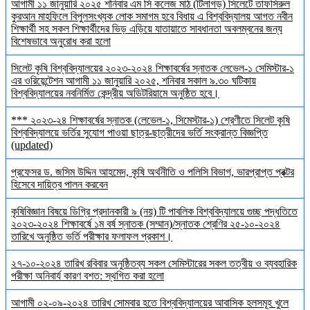
আগামী ১১ জানুয়ারি ২০২৫ শনিবার এম সি কলেজ মাঠ (টিলাগড়) সিলেটে তাফসিরুল
কুরআন মাহফিলে বিপুলসংখ্যক লোক সমাগম হবে বিধায় এ বিশ্ববিদ্যালয় আগত নবীন
শিক্ষার্থী সহ সকল শিক্ষার্থীদের ভিড় এড়িয়ে যাতায়াতে সাবধানতা অবলম্বনের জন্য
বিশেষভাবে অনুরোধ করা হলো
সিলেট কৃষি বিশ্ববিদ্যালয়ের ২০২৩-২০২৪ শিক্ষাবর্ষের স্নাতক লেভেল-১ সেমিস্টার-১
এর ওরিয়েন্টেশন আগামী ১১ জানুয়ারি ২০২৫, শনিবার সকাল ৯.৩০ ঘটিকায়
বিশ্ববিদ্যালয়ের নবনির্মিত কেন্দ্রীয় অডিটরিয়ামে অনুষ্ঠিত হবে।
*** ২০২৩-২৪ শিক্ষাবর্ষের স্নাতক (লেভেল-১, সিমেস্টার-১) শ্রেণীতে সিলেট কৃষি
বিশ্ববিদ্যালয়ে ভর্তির সুযোগ পাওয়া ছাত্র-ছাত্রীদের ভর্তি সংক্রান্ত বিজ্ঞপ্তি
(updated)
প্রফেসর ড. জসিম উদ্দিন আহমেদ, কৃষি অর্থনীতি ও পলিসি বিভাগ, ভারপ্রাপ্ত প্রক্টর
হিসেবে দায়িত্ব পালন করবেন
কৃষিবিজ্ঞান বিষয়ে ডিগ্রি প্রদানকারী ৯ (নয়) টি পাবলিক বিশ্ববিদ্যালয়ে গুচ্ছ পদ্ধতিতে
২০২৩-২০২৪ শিক্ষাবর্ষে ১ম বর্ষ স্নাতক (সম্মান)/স্নাতক শ্রেণির ২৫-১০-২০২৪
তারিখে অনুষ্ঠিত ভর্তি পরীক্ষার ফলাফল প্রকাশ।
২৭-১০-২০২৪ তারিখ রবিবার অনুষ্ঠিতব্য সকল সেমিস্টারের সকল তত্বীয় ও ব্যবহারিক
পরীক্ষা অনিবার্য কারণ বশত: স্থগিত করা হলো
আগামী ০২-০৯-২০২৪ তারিখ সোমবার হতে বিশ্ববিদ্যালয়ের আবাসিক হলসমূহ খুলে