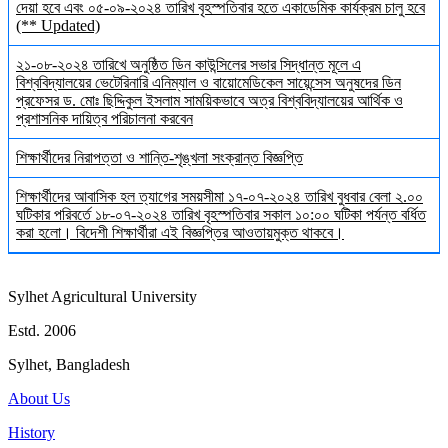
দেয়া হবে এবং ০৫-০৯-২০২৪ তারিখ বৃহস্পতিবার হতে একাডেমিক কার্যক্রম চালু হবে
(** Updated)
২১-০৮-২০২৪ তারিখে অনুষ্ঠিত ডিন কাউন্সিলের সভার সিদ্ধান্ত মূলে এ
বিশ্ববিদ্যালয়ের ভেটেরিনারি এনিম্যাল ও বায়োমেডিকেল সায়েন্সেস অনুষদের ডিন
প্রফেসর ড. মোঃ ছিদ্দিকুল ইসলাম সাময়িকভাবে অত্র বিশ্ববিদ্যালয়ের আর্থিক ও
প্রশাসনিক দায়িত্ব পরিচালনা করবেন
শিক্ষার্থীদের নিরাপত্তা ও শান্তি-শৃঙ্খলা সংক্রান্ত বিজ্ঞপ্তি
শিক্ষার্থীদের আবাসিক হল ত্যাগের সময়সীমা ১৭-০৭-২০২৪ তারিখ বুধবার বেলা ২.০০
ঘটিকার পরিবর্তে ১৮-০৭-২০২৪ তারিখ বৃহস্পতিবার সকাল ১০:০০ ঘটিকা পর্যন্ত বর্ধিত
করা হলো। বিদেশী শিক্ষার্থীরা এই বিজ্ঞপ্তির আওতায়মুক্ত থাকবে।
Sylhet Agricultural University
Estd. 2006
Sylhet, Bangladesh
About Us
History