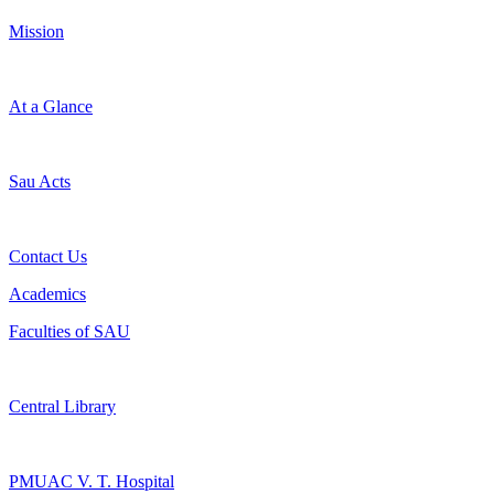
Mission
At a Glance
Sau Acts
Contact Us
Academics
Faculties of SAU
Central Library
PMUAC V. T. Hospital