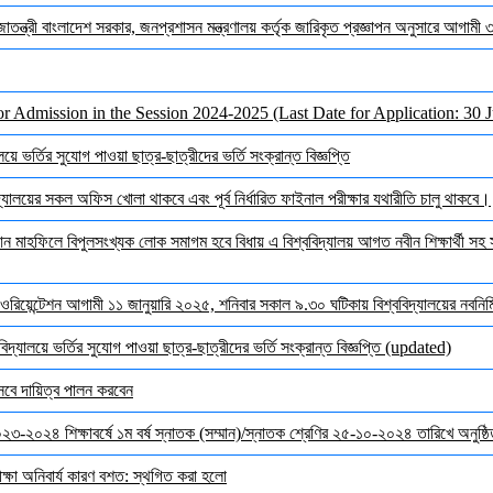
জাতন্ত্রী বাংলাদেশ সরকার, জনপ্রশাসন মন্ত্রণালয় কর্তৃক জারিকৃত প্রজ্ঞাপন অনুসারে আগামী
or Admission in the Session 2024-2025 (Last Date for Application: 30 
ে ভর্তির সুযোগ পাওয়া ছাত্র-ছাত্রীদের ভর্তি সংক্রান্ত বিজ্ঞপ্তি
ালয়ের সকল অফিস খোলা থাকবে এবং পূর্ব নির্ধারিত ফাইনাল পরীক্ষার যথারীতি চালু থাকবে।
মাহফিলে বিপুলসংখ্যক লোক সমাগম হবে বিধায় এ বিশ্ববিদ্যালয় আগত নবীন শিক্ষার্থী সহ সক
ওরিয়েন্টেশন আগামী ১১ জানুয়ারি ২০২৫, শনিবার সকাল ৯.৩০ ঘটিকায় বিশ্ববিদ্যালয়ের নবনির্মি
দ্যালয়ে ভর্তির সুযোগ পাওয়া ছাত্র-ছাত্রীদের ভর্তি সংক্রান্ত বিজ্ঞপ্তি (updated)
েবে দায়িত্ব পালন করবেন
 ২০২৩-২০২৪ শিক্ষাবর্ষে ১ম বর্ষ স্নাতক (সম্মান)/স্নাতক শ্রেণির ২৫-১০-২০২৪ তারিখে অনুষ্
ক্ষা অনিবার্য কারণ বশত: স্থগিত করা হলো