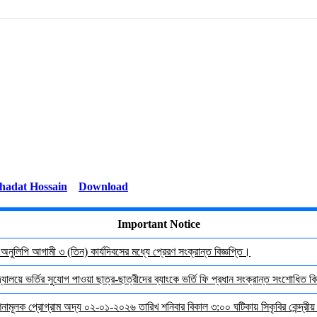
Download
Important Notice
র অনুলিপি আগামী ৩ (তিন) কার্যদিবসের মধ্যে প্রেরণ সংক্রান্ত বিজ্ঞপ্তি।
যালয়ে ভর্তির সুযোগ পাওয়া ছাত্র-ছাত্রীদের ব্যাংকে ভর্তি ফি প্রধান সংক্রান্ত সংশোধিত বিজ
দেশনামূলক প্রোগ্রাম অদ্য ০২-০১-২০২৬ তারিখ শনিবার বিকাল ৩:০০ ঘটিকায় সিকৃবির কেন্দ্রীয