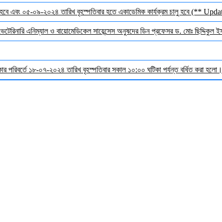
হবে এবং ০৫-০৯-২০২৪ তারিখ বৃহস্পতিবার হতে একাডেমিক কার্যক্রম চালু হবে (** Upda
 ভেটেরিনারি এনিম্যাল ও বায়োমেডিকেল সায়েন্সেস অনুষদের ডিন প্রফেসর ড. মোঃ ছিদ্দিকুল 
র পরিবর্তে ১৮-০৭-২০২৪ তারিখ বৃহস্পতিবার সকাল ১০:০০ ঘটিকা পর্যন্ত বর্ধিত করা হলো। ব