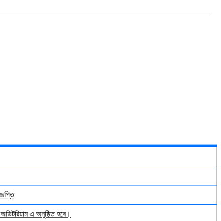
্ঞপ্তি
় অডিটরিয়াম এ অনুষ্ঠিত হবে।