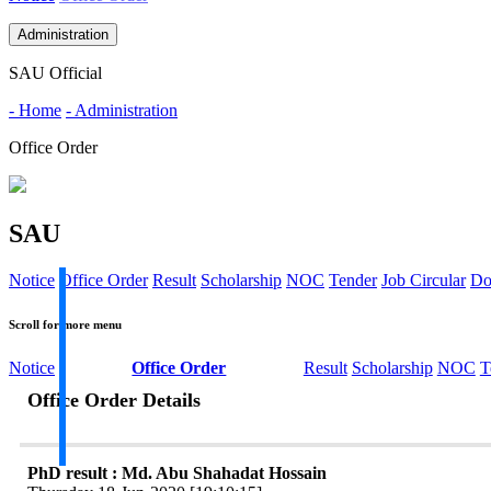
Administration
SAU Official
- Home
- Administration
Office Order
SAU
Notice
Office Order
Result
Scholarship
NOC
Tender
Job Circular
Do
Scroll for more menu
Notice
Office Order
Result
Scholarship
NOC
T
Office Order Details
PhD result : Md. Abu Shahadat Hossain