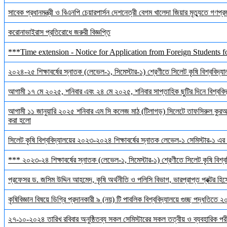
সাবেক প্রধানমন্ত্রী ও বিএনপি চেয়ারপার্সন দেশনেত্রী বেগম খালেদা জিয়ার মৃত্যুতে গণপ্র
করোনাভাইরাস প্রতিরোধে জরুরী বিজ্ঞপ্তি
***Time extension - Notice for Application from Foreign Students f
২০২৪-২৫ শিক্ষাবর্ষের স্নাতক (লেভেল-১, সিমেস্টার-১) শ্রেণীতে সিলেট কৃষি বিশ্ববিদ্যালয়
আগামী ১৭ মে ২০২৫, শনিবার এবং ২৪ মে ২০২৫, শনিবার সাপ্তাহিক ছুটির দিনে বিশ্ববিদ্য
আগামী ১১ জানুয়ারি ২০২৫ শনিবার এম সি কলেজ মাঠ (টিলাগড়) সিলেটে তাফসিরুল কুরআন 
করা হলো
সিলেট কৃষি বিশ্ববিদ্যালয়ের ২০২৩-২০২৪ শিক্ষাবর্ষের স্নাতক লেভেল-১ সেমিস্টার-১ এর 
*** ২০২৩-২৪ শিক্ষাবর্ষের স্নাতক (লেভেল-১, সিমেস্টার-১) শ্রেণীতে সিলেট কৃষি বিশ্ববি
প্রফেসর ড. জসিম উদ্দিন আহমেদ, কৃষি অর্থনীতি ও পলিসি বিভাগ, ভারপ্রাপ্ত প্রক্টর হিস
কৃষিবিজ্ঞান বিষয়ে ডিগ্রি প্রদানকারী ৯ (নয়) টি পাবলিক বিশ্ববিদ্যালয়ে গুচ্ছ পদ্ধতিতে
২৭-১০-২০২৪ তারিখ রবিবার অনুষ্ঠিতব্য সকল সেমিস্টারের সকল তত্বীয় ও ব্যবহারিক পরী