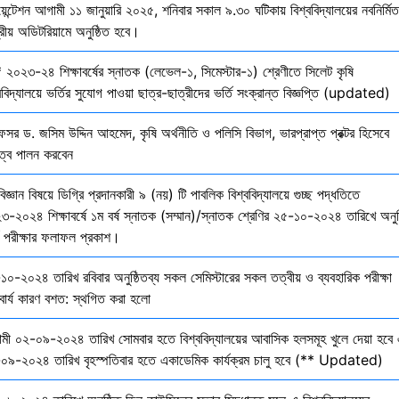
য়েন্টেশন আগামী ১১ জানুয়ারি ২০২৫, শনিবার সকাল ৯.৩০ ঘটিকায় বিশ্ববিদ্যালয়ের নবনির্মিত
দ্রীয় অডিটরিয়ামে অনুষ্ঠিত হবে।
 ২০২৩-২৪ শিক্ষাবর্ষের স্নাতক (লেভেল-১, সিমেস্টার-১) শ্রেণীতে সিলেট কৃষি
ববিদ্যালয়ে ভর্তির সুযোগ পাওয়া ছাত্র-ছাত্রীদের ভর্তি সংক্রান্ত বিজ্ঞপ্তি (updated)
েসর ড. জসিম উদ্দিন আহমেদ, কৃষি অর্থনীতি ও পলিসি বিভাগ, ভারপ্রাপ্ত প্রক্টর হিসেবে
িত্ব পালন করবেন
বিজ্ঞান বিষয়ে ডিগ্রি প্রদানকারী ৯ (নয়) টি পাবলিক বিশ্ববিদ্যালয়ে গুচ্ছ পদ্ধতিতে
৩-২০২৪ শিক্ষাবর্ষে ১ম বর্ষ স্নাতক (সম্মান)/স্নাতক শ্রেণির ২৫-১০-২০২৪ তারিখে অনুষ
তি পরীক্ষার ফলাফল প্রকাশ।
১০-২০২৪ তারিখ রবিবার অনুষ্ঠিতব্য সকল সেমিস্টারের সকল তত্বীয় ও ব্যবহারিক পরীক্ষা
বার্য কারণ বশত: স্থগিত করা হলো
মী ০২-০৯-২০২৪ তারিখ সোমবার হতে বিশ্ববিদ্যালয়ের আবাসিক হলসমূহ খুলে দেয়া হবে 
০৯-২০২৪ তারিখ বৃহস্পতিবার হতে একাডেমিক কার্যক্রম চালু হবে (** Updated)