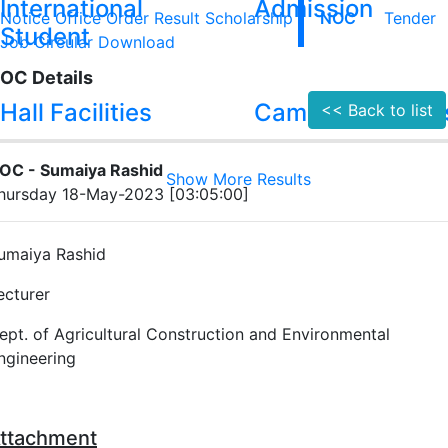
International
Admission
Notice
Office Order
Result
Scholarship
NOC
Tender
Student
Job Circular
Download
OC Details
Hall Facilities
Campus Facilitie
<< Back to list
OC - Sumaiya Rashid
Show More Results
hursday 18-May-2023 [03:05:00]
umaiya Rashid
ecturer
ept. of Agricultural Construction and Environmental
ngineering
ttachment