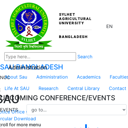
SYLHET
AGRICULTURAL
UNIVERSITY
EN
BANGLADESH
Search
SAU
BANGLADESH
Administration
About Sau
Administration
Academics
Facultie
NOC
Life At SAU
Research
Central Library
Contact
SAU
UPCOMING CONFERENCE/EVENTS
EVENTS
otice
Office Order
Result
Scholarship
NOC
Tender
Job
rcular
Download
croll for more menu