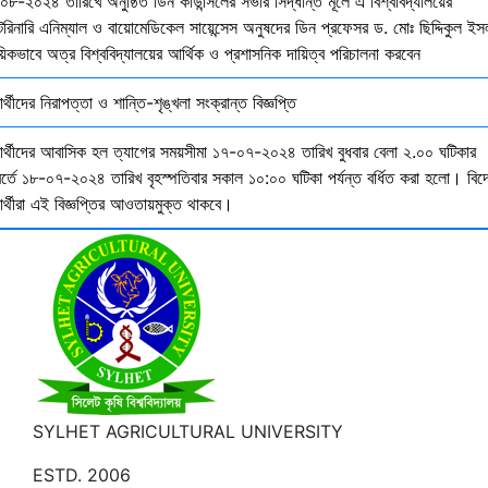
০৮-২০২৪ তারিখে অনুষ্ঠিত ডিন কাউন্সিলের সভার সিদ্ধান্ত মূলে এ বিশ্ববিদ্যালয়ের
েরিনারি এনিম্যাল ও বায়োমেডিকেল সায়েন্সেস অনুষদের ডিন প্রফেসর ড. মোঃ ছিদ্দিকুল ইস
য়িকভাবে অত্র বিশ্ববিদ্যালয়ের আর্থিক ও প্রশাসনিক দায়িত্ব পরিচালনা করবেন
ষার্থীদের নিরাপত্তা ও শান্তি-শৃঙ্খলা সংক্রান্ত বিজ্ঞপ্তি
্ষার্থীদের আবাসিক হল ত্যাগের সময়সীমা ১৭-০৭-২০২৪ তারিখ বুধবার বেলা ২.০০ ঘটিকার
বর্তে ১৮-০৭-২০২৪ তারিখ বৃহস্পতিবার সকাল ১০:০০ ঘটিকা পর্যন্ত বর্ধিত করা হলো। বিদ
ষার্থীরা এই বিজ্ঞপ্তির আওতায়মুক্ত থাকবে।
SYLHET AGRICULTURAL UNIVERSITY
ESTD. 2006