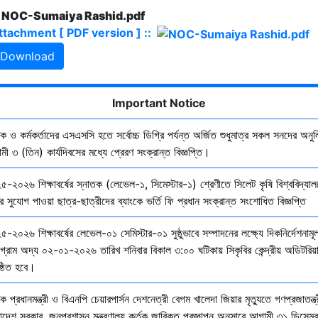
. NOC-Sumaiya Rashid.pdf
ttachment [ PDF version ] ::
Download
Important Notice
ষক ও কর্মকর্তাদের এসএসসি হতে সর্বোচ্চ ডিগ্রি পর্যন্ত অর্জিত শুধুমাত্র সকল সনদের অনুল
ী ৩ (তিন) কার্যদিবসের মধ্যে প্রেরণ সংক্রান্ত বিজ্ঞপ্তি।
৫-২০২৬ শিক্ষাবর্ষের স্নাতক (লেভেল-১, সিমেস্টার-১) শ্রেণীতে সিলেট কৃষি বিশ্ববিদ্যাল
ির সুযোগ পাওয়া ছাত্র-ছাত্রীদের ব্যাংকে ভর্তি ফি প্রধান সংক্রান্ত সংশোধিত বিজ্ঞপ্তি
-২০২৬ শিক্ষাবর্ষের লেভেল-০১ সেমিস্টার-০১ সুষ্ঠুভাবে সম্পাদনের লক্ষ্যে দিকনির্দেশনাম
োগ্রাম অদ্য ০২-০১-২০২৬ তারিখ শনিবার বিকাল ৩:০০ ঘটিকায় সিকৃবির কেন্দ্রীয় অডিটরিয়
ষ্ঠিত হবে।
ক প্রধানমন্ত্রী ও বিএনপি চেয়ারপার্সন দেশনেত্রী বেগম খালেদা জিয়ার মৃত্যুতে গণপ্রজাতন্ত্
াদেশ সরকার, জনপ্রশাসন মন্ত্রণালয় কর্তৃক জারিকৃত প্রজ্ঞাপন অনুসারে আগামী ৩১ ডিসেম্