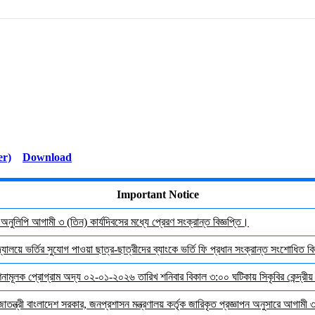
Download
Important Notice
র অনুলিপি আগামী ৩ (তিন) কার্যদিবসের মধ্যে প্রেরণ সংক্রান্ত বিজ্ঞপ্তি।
যালয়ে ভর্তির সুযোগ পাওয়া ছাত্র-ছাত্রীদের ব্যাংকে ভর্তি ফি প্রধান সংক্রান্ত সংশোধিত বিজ
দেশনামূলক প্রোগ্রাম অদ্য ০২-০১-২০২৬ তারিখ শনিবার বিকাল ৩:০০ ঘটিকায় সিকৃবির কেন্দ্রীয
জাতন্ত্রী বাংলাদেশ সরকার, জনপ্রশাসন মন্ত্রণালয় কর্তৃক জারিকৃত প্রজ্ঞাপন অনুসারে আগামী