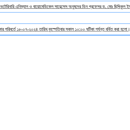
 ভেটেরিনারি এনিম্যাল ও বায়োমেডিকেল সায়েন্সেস অনুষদের ডিন প্রফেসর ড. মোঃ ছিদ্দিকুল 
র পরিবর্তে ১৮-০৭-২০২৪ তারিখ বৃহস্পতিবার সকাল ১০:০০ ঘটিকা পর্যন্ত বর্ধিত করা হলো। ব