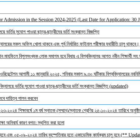
or Admission in the Session 2024-2025 (Last Date for Application: 30 
ে ভর্তির সুযোগ পাওয়া ছাত্র-ছাত্রীদের ভর্তি সংক্রান্ত বিজ্ঞপ্তি
ালয়ের সকল অফিস খোলা থাকবে এবং পূর্ব নির্ধারিত ফাইনাল পরীক্ষার যথারীতি চালু থাকবে।
মাহফিলে বিপুলসংখ্যক লোক সমাগম হবে বিধায় এ বিশ্ববিদ্যালয় আগত নবীন শিক্ষার্থী সহ সক
ওরিয়েন্টেশন আগামী ১১ জানুয়ারি ২০২৫, শনিবার সকাল ৯.৩০ ঘটিকায় বিশ্ববিদ্যালয়ের নবনির্মি
দ্যালয়ে ভর্তির সুযোগ পাওয়া ছাত্র-ছাত্রীদের ভর্তি সংক্রান্ত বিজ্ঞপ্তি (updated)
েবে দায়িত্ব পালন করবেন
 ২০২৩-২০২৪ শিক্ষাবর্ষে ১ম বর্ষ স্নাতক (সম্মান)/স্নাতক শ্রেণির ২৫-১০-২০২৪ তারিখে অনুষ্
ক্ষা অনিবার্য কারণ বশত: স্থগিত করা হলো
হবে এবং ০৫-০৯-২০২৪ তারিখ বৃহস্পতিবার হতে একাডেমিক কার্যক্রম চালু হবে (** Upda