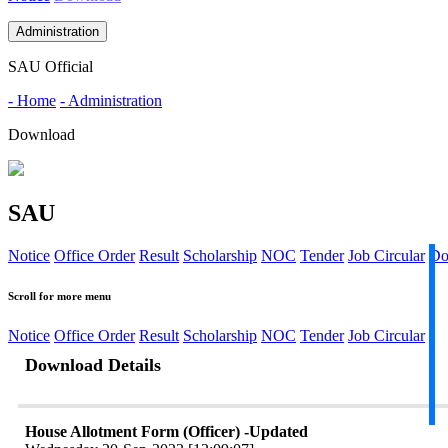
Administration
SAU Official
- Home
- Administration
Download
SAU
Notice
Office Order
Result
Scholarship
NOC
Tender
Job Circular
Do
Scroll for more menu
Notice
Office Order
Result
Scholarship
NOC
Tender
Job Circular
Download Details
House Allotment Form (Officer) -Updated