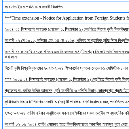
করোনাভাইরাস প্রতিরোধে জরুরী বিজ্ঞপ্তি
***Time extension - Notice for Application from Foreign Students f
২০২৪-২৫ শিক্ষাবর্ষের স্নাতক (লেভেল-১, সিমেস্টার-১) শ্রেণীতে সিলেট কৃষি বিশ্ববিদ্যালয়
আগামী ১৭ মে ২০২৫, শনিবার এবং ২৪ মে ২০২৫, শনিবার সাপ্তাহিক ছুটির দিনে বিশ্ববিদ্য
আগামী ১১ জানুয়ারি ২০২৫ শনিবার এম সি কলেজ মাঠ (টিলাগড়) সিলেটে তাফসিরুল কুরআন 
করা হলো
সিলেট কৃষি বিশ্ববিদ্যালয়ের ২০২৩-২০২৪ শিক্ষাবর্ষের স্নাতক লেভেল-১ সেমিস্টার-১ এর 
*** ২০২৩-২৪ শিক্ষাবর্ষের স্নাতক (লেভেল-১, সিমেস্টার-১) শ্রেণীতে সিলেট কৃষি বিশ্ববি
প্রফেসর ড. জসিম উদ্দিন আহমেদ, কৃষি অর্থনীতি ও পলিসি বিভাগ, ভারপ্রাপ্ত প্রক্টর হিস
কৃষিবিজ্ঞান বিষয়ে ডিগ্রি প্রদানকারী ৯ (নয়) টি পাবলিক বিশ্ববিদ্যালয়ে গুচ্ছ পদ্ধতিতে
২৭-১০-২০২৪ তারিখ রবিবার অনুষ্ঠিতব্য সকল সেমিস্টারের সকল তত্বীয় ও ব্যবহারিক পরী
আগামী ০২-০৯-২০২৪ তারিখ সোমবার হতে বিশ্ববিদ্যালয়ের আবাসিক হলসমূহ খুলে দেয়া 