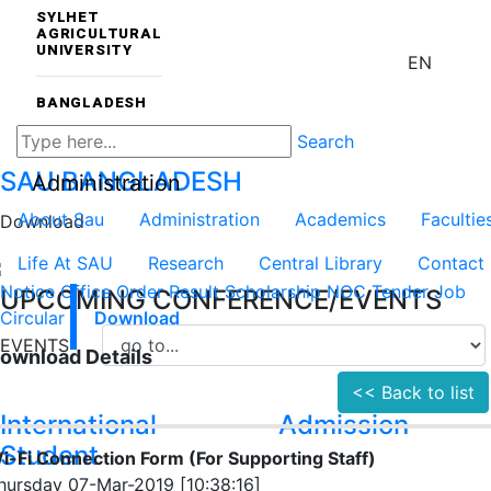
SYLHET
AGRICULTURAL
UNIVERSITY
EN
BANGLADESH
Search
SAU
BANGLADESH
Administration
About Sau
Administration
Academics
Facultie
Download
Life At SAU
Research
Central Library
Contact
Notice
Office Order
Result
Scholarship
NOC
Tender
Job
UPCOMING CONFERENCE/EVENTS
Circular
Download
EVENTS
ownload Details
<< Back to list
International
Admission
Student
i-Fi Connection Form (For Supporting Staff)
hursday 07-Mar-2019 [10:38:16]