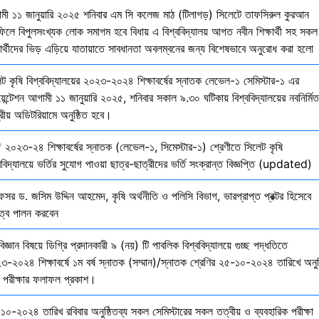
মী ১১ জানুয়ারি ২০২৫ শনিবার এম সি কলেজ মাঠ (টিলাগড়) সিলেটে তাফসিরুল কুরআন
ফিলে বিপুলসংখ্যক লোক সমাগম হবে বিধায় এ বিশ্ববিদ্যালয় আগত নবীন শিক্ষার্থী সহ সকল
ষার্থীদের ভিড় এড়িয়ে যাতায়াতে সাবধানতা অবলম্বনের জন্য বিশেষভাবে অনুরোধ করা হলো
েট কৃষি বিশ্ববিদ্যালয়ের ২০২৩-২০২৪ শিক্ষাবর্ষের স্নাতক লেভেল-১ সেমিস্টার-১ এর
য়েন্টেশন আগামী ১১ জানুয়ারি ২০২৫, শনিবার সকাল ৯.৩০ ঘটিকায় বিশ্ববিদ্যালয়ের নবনির্মিত
দ্রীয় অডিটরিয়ামে অনুষ্ঠিত হবে।
 ২০২৩-২৪ শিক্ষাবর্ষের স্নাতক (লেভেল-১, সিমেস্টার-১) শ্রেণীতে সিলেট কৃষি
ববিদ্যালয়ে ভর্তির সুযোগ পাওয়া ছাত্র-ছাত্রীদের ভর্তি সংক্রান্ত বিজ্ঞপ্তি (updated)
েসর ড. জসিম উদ্দিন আহমেদ, কৃষি অর্থনীতি ও পলিসি বিভাগ, ভারপ্রাপ্ত প্রক্টর হিসেবে
িত্ব পালন করবেন
বিজ্ঞান বিষয়ে ডিগ্রি প্রদানকারী ৯ (নয়) টি পাবলিক বিশ্ববিদ্যালয়ে গুচ্ছ পদ্ধতিতে
৩-২০২৪ শিক্ষাবর্ষে ১ম বর্ষ স্নাতক (সম্মান)/স্নাতক শ্রেণির ২৫-১০-২০২৪ তারিখে অনুষ
তি পরীক্ষার ফলাফল প্রকাশ।
১০-২০২৪ তারিখ রবিবার অনুষ্ঠিতব্য সকল সেমিস্টারের সকল তত্বীয় ও ব্যবহারিক পরীক্ষা