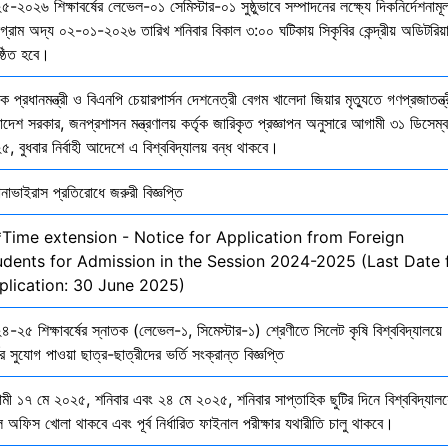
-২০২৬ শিক্ষাবর্ষের লেভেল-০১ সেমিস্টার-০১ সুষ্ঠুভাবে সম্পাদনের লক্ষ্যে দিকনির্দেশনাম
োগ্রাম অদ্য ০২-০১-২০২৬ তারিখ শনিবার বিকাল ৩:০০ ঘটিকায় সিকৃবির কেন্দ্রীয় অডিটরিয়
ষ্ঠিত হবে।
ক প্রধানমন্ত্রী ও বিএনপি চেয়ারপার্সন দেশনেত্রী বেগম খালেদা জিয়ার মৃত্যুতে গণপ্রজাতন্ত্
াদেশ সরকার, জনপ্রশাসন মন্ত্রণালয় কর্তৃক জারিকৃত প্রজ্ঞাপন অনুসারে আগামী ৩১ ডিসেম্
, বুধবার নির্বাহী আদেশে এ বিশ্ববিদ্যালয় বন্ধ থাকবে।
নাভাইরাস প্রতিরোধে জরুরী বিজ্ঞপ্তি
*Time extension - Notice for Application from Foreign
udents for Admission in the Session 2024-2025 (Last Date 
plication: 30 June 2025)
-২৫ শিক্ষাবর্ষের স্নাতক (লেভেল-১, সিমেস্টার-১) শ্রেণীতে সিলেট কৃষি বিশ্ববিদ্যালয়ে
ির সুযোগ পাওয়া ছাত্র-ছাত্রীদের ভর্তি সংক্রান্ত বিজ্ঞপ্তি
মী ১৭ মে ২০২৫, শনিবার এবং ২৪ মে ২০২৫, শনিবার সাপ্তাহিক ছুটির দিনে বিশ্ববিদ্যালয
 অফিস খোলা থাকবে এবং পূর্ব নির্ধারিত ফাইনাল পরীক্ষার যথারীতি চালু থাকবে।