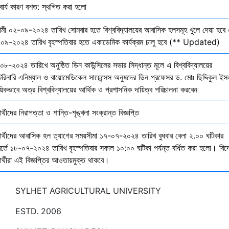
বার্য কারণ বশত: স্থগিত করা হলো
মী ০২-০৯-২০২৪ তারিখ সোমবার হতে বিশ্ববিদ্যালয়ের আবাসিক হলসমূহ খুলে দেয়া হবে 
০৯-২০২৪ তারিখ বৃহস্পতিবার হতে একাডেমিক কার্যক্রম চালু হবে (** Updated)
০৮-২০২৪ তারিখে অনুষ্ঠিত ডিন কাউন্সিলের সভার সিদ্ধান্ত মূলে এ বিশ্ববিদ্যালয়ের
েরিনারি এনিম্যাল ও বায়োমেডিকেল সায়েন্সেস অনুষদের ডিন প্রফেসর ড. মোঃ ছিদ্দিকুল ইস
য়িকভাবে অত্র বিশ্ববিদ্যালয়ের আর্থিক ও প্রশাসনিক দায়িত্ব পরিচালনা করবেন
ষার্থীদের নিরাপত্তা ও শান্তি-শৃঙ্খলা সংক্রান্ত বিজ্ঞপ্তি
্ষার্থীদের আবাসিক হল ত্যাগের সময়সীমা ১৭-০৭-২০২৪ তারিখ বুধবার বেলা ২.০০ ঘটিকার
বর্তে ১৮-০৭-২০২৪ তারিখ বৃহস্পতিবার সকাল ১০:০০ ঘটিকা পর্যন্ত বর্ধিত করা হলো। বিদ
ষার্থীরা এই বিজ্ঞপ্তির আওতায়মুক্ত থাকবে।
SYLHET AGRICULTURAL UNIVERSITY
ESTD. 2006