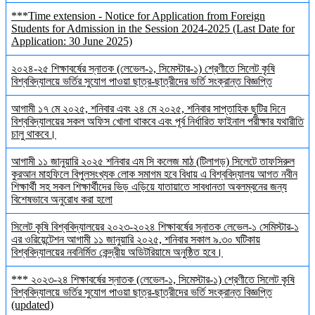
***Time extension - Notice for Application from Foreign
Students for Admission in the Session 2024-2025 (Last Date for
Application: 30 June 2025)
২০২৪-২৫ শিক্ষাবর্ষের স্নাতক (লেভেল-১, সিমেস্টার-১) শ্রেণীতে সিলেট কৃষি
বিশ্ববিদ্যালয়ে ভর্তির সুযোগ পাওয়া ছাত্র-ছাত্রীদের ভর্তি সংক্রান্ত বিজ্ঞপ্তি
আগামী ১৭ মে ২০২৫, শনিবার এবং ২৪ মে ২০২৫, শনিবার সাপ্তাহিক ছুটির দিনে
বিশ্ববিদ্যালয়ের সকল অফিস খোলা থাকবে এবং পূর্ব নির্ধারিত ফাইনাল পরীক্ষার যথারীতি
চালু থাকবে।
আগামী ১১ জানুয়ারি ২০২৫ শনিবার এম সি কলেজ মাঠ (টিলাগড়) সিলেটে তাফসিরুল
কুরআন মাহফিলে বিপুলসংখ্যক লোক সমাগম হবে বিধায় এ বিশ্ববিদ্যালয় আগত নবীন
শিক্ষার্থী সহ সকল শিক্ষার্থীদের ভিড় এড়িয়ে যাতায়াতে সাবধানতা অবলম্বনের জন্য
বিশেষভাবে অনুরোধ করা হলো
সিলেট কৃষি বিশ্ববিদ্যালয়ের ২০২৩-২০২৪ শিক্ষাবর্ষের স্নাতক লেভেল-১ সেমিস্টার-১
এর ওরিয়েন্টেশন আগামী ১১ জানুয়ারি ২০২৫, শনিবার সকাল ৯.৩০ ঘটিকায়
বিশ্ববিদ্যালয়ের নবনির্মিত কেন্দ্রীয় অডিটরিয়ামে অনুষ্ঠিত হবে।
*** ২০২৩-২৪ শিক্ষাবর্ষের স্নাতক (লেভেল-১, সিমেস্টার-১) শ্রেণীতে সিলেট কৃষি
বিশ্ববিদ্যালয়ে ভর্তির সুযোগ পাওয়া ছাত্র-ছাত্রীদের ভর্তি সংক্রান্ত বিজ্ঞপ্তি
(updated)