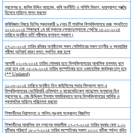
প্রফেসর ড. জসিম উদ্দিন আহমেদ, কৃষি অর্থনীতি ও পলিসি বিভাগ, ভারপ্রাপ্ত প্রক্টর
হিসেবে দায়িত্ব পালন করবেন
কৃষিবিজ্ঞান বিষয়ে ডিগ্রি প্রদানকারী ৯ (নয়) টি পাবলিক বিশ্ববিদ্যালয়ে গুচ্ছ পদ্ধতিতে
২০২৩-২০২৪ শিক্ষাবর্ষে ১ম বর্ষ স্নাতক (সম্মান)/স্নাতক শ্রেণির ২৫-১০-২০২৪
তারিখে অনুষ্ঠিত ভর্তি পরীক্ষার ফলাফল প্রকাশ।
২৭-১০-২০২৪ তারিখ রবিবার অনুষ্ঠিতব্য সকল সেমিস্টারের সকল তত্বীয় ও ব্যবহারিক
পরীক্ষা অনিবার্য কারণ বশত: স্থগিত করা হলো
আগামী ০২-০৯-২০২৪ তারিখ সোমবার হতে বিশ্ববিদ্যালয়ের আবাসিক হলসমূহ খুলে
দেয়া হবে এবং ০৫-০৯-২০২৪ তারিখ বৃহস্পতিবার হতে একাডেমিক কার্যক্রম চালু হবে
(** Updated)
২১-০৮-২০২৪ তারিখে অনুষ্ঠিত ডিন কাউন্সিলের সভার সিদ্ধান্ত মূলে এ
বিশ্ববিদ্যালয়ের ভেটেরিনারি এনিম্যাল ও বায়োমেডিকেল সায়েন্সেস অনুষদের ডিন
প্রফেসর ড. মোঃ ছিদ্দিকুল ইসলাম সাময়িকভাবে অত্র বিশ্ববিদ্যালয়ের আর্থিক ও
প্রশাসনিক দায়িত্ব পরিচালনা করবেন
শিক্ষার্থীদের নিরাপত্তা ও শান্তি-শৃঙ্খলা সংক্রান্ত বিজ্ঞপ্তি
শিক্ষার্থীদের আবাসিক হল ত্যাগের সময়সীমা ১৭-০৭-২০২৪ তারিখ বুধবার বেলা ২.০০
ঘটিকার পরিবর্তে ১৮-০৭-২০২৪ তারিখ বৃহস্পতিবার সকাল ১০:০০ ঘটিকা পর্যন্ত বর্ধিত