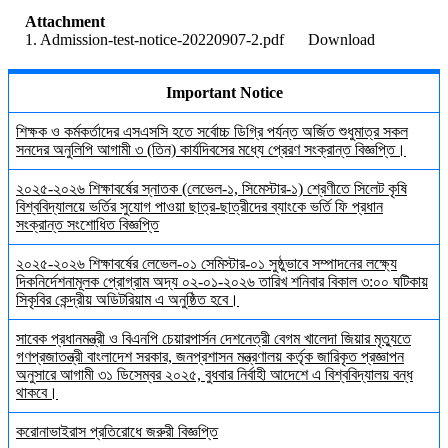
Attachment
1. Admission-test-notice-20220907-2.pdf
Download
Important Notice
শিক্ষক ও কর্মকর্তাদের এসএসসি হতে সর্বোচ্চ ডিগ্রি পর্যন্ত অর্জিত শুধুমাত্র সকল
সনদের অনুলিপি আগামী ৩ (তিন) কার্যদিবসের মধ্যে প্রেরণ সংক্রান্ত বিজ্ঞপ্তি।
২০২৫-২০২৬ শিক্ষাবর্ষের স্নাতক (লেভেল-১, সিমেস্টার-১) শ্রেণীতে সিলেট কৃষি
বিশ্ববিদ্যালয়ে ভর্তির সুযোগ পাওয়া ছাত্র-ছাত্রীদের ব্যাংকে ভর্তি ফি প্রধান
সংক্রান্ত সংশোধিত বিজ্ঞপ্তি
২০২৫-২০২৬ শিক্ষাবর্ষের লেভেল-০১ সেমিস্টার-০১ সুষ্ঠুভাবে সম্পাদনের লক্ষ্যে
দিকনির্দেশনামূলক প্রোগ্রাম অদ্য ০২-০১-২০২৬ তারিখ শনিবার বিকাল ৩:০০ ঘটিকায়
সিকৃবির কেন্দ্রীয় অডিটরিয়াম এ অনুষ্ঠিত হবে।
সাবেক প্রধানমন্ত্রী ও বিএনপি চেয়ারপার্সন দেশনেত্রী বেগম খালেদা জিয়ার মৃত্যুতে
গণপ্রজাতন্ত্রী বাংলাদেশ সরকার, জনপ্রশাসন মন্ত্রণালয় কর্তৃক জারিকৃত প্রজ্ঞাপন
অনুসারে আগামী ৩১ ডিসেম্বর ২০২৫, বুধবার নির্বাহী আদেশে এ বিশ্ববিদ্যালয় বন্ধ
থাকবে।
করোনাভাইরাস প্রতিরোধে জরুরী বিজ্ঞপ্তি