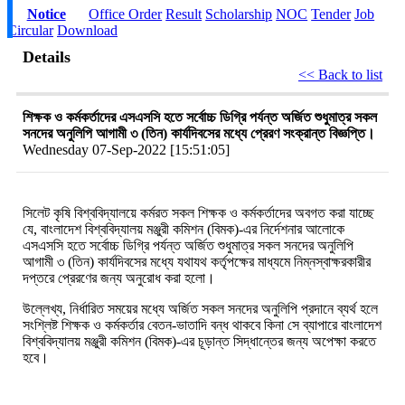
Notice
Office Order
Result
Scholarship
NOC
Tender
Job
Circular
Download
Details
<< Back to list
শিক্ষক ও কর্মকর্তাদের এসএসসি হতে সর্বোচ্চ ডিগ্রি পর্যন্ত অর্জিত শুধুমাত্র সকল
সনদের অনুলিপি আগামী ৩ (তিন) কার্যদিবসের মধ্যে প্রেরণ সংক্রান্ত বিজ্ঞপ্তি।
Wednesday 07-Sep-2022 [15:51:05]
সিলেট কৃষি বিশ্ববিদ্যালয়ে কর্মরত সকল শিক্ষক ও কর্মকর্তাদের অবগত করা যাচ্ছে
যে, বাংলাদেশ বিশ্ববিদ্যালয় মঞ্জুরী কমিশন (বিমক)-এর নির্দেশনার আলোকে
এসএসসি হতে সর্বোচ্চ ডিগ্রি পর্যন্ত অর্জিত শুধুমাত্র সকল সনদের অনুলিপি
আগামী ৩ (তিন) কার্যদিবসের মধ্যে যথাযথ কর্তৃপক্ষের মাধ্যমে নিম্নস্বাক্ষরকারীর
দপ্তরে প্রেরণের জন্য অনুরোধ করা হলো।
উল্লেখ্য, নির্ধারিত সময়ের মধ্যে অর্জিত সকল সনদের অনুলিপি প্রদানে ব্যর্থ হলে
সংশ্লিষ্ট শিক্ষক ও কর্মকর্তার বেতন-ভাতাদি বন্ধ থাকবে কিনা সে ব্যাপারে বাংলাদেশ
বিশ্ববিদ্যালয় মঞ্জুরী কমিশন (বিমক)-এর চূড়ান্ত সিদ্ধান্তের জন্য অপেক্ষা করতে
হবে।