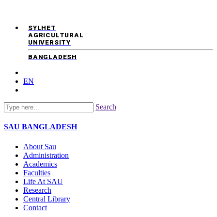
SYLHET
AGRICULTURAL
UNIVERSITY
BANGLADESH
EN
Search
SAU
BANGLADESH
About Sau
Administration
Academics
Faculties
Life At SAU
Research
Central Library
Contact