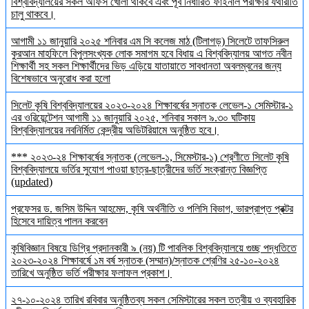
বিশ্ববিদ্যালয়ের সকল অফিস খোলা থাকবে এবং পূর্ব নির্ধারিত ফাইনাল পরীক্ষার যথারীতি
চালু থাকবে।
আগামী ১১ জানুয়ারি ২০২৫ শনিবার এম সি কলেজ মাঠ (টিলাগড়) সিলেটে তাফসিরুল
কুরআন মাহফিলে বিপুলসংখ্যক লোক সমাগম হবে বিধায় এ বিশ্ববিদ্যালয় আগত নবীন
শিক্ষার্থী সহ সকল শিক্ষার্থীদের ভিড় এড়িয়ে যাতায়াতে সাবধানতা অবলম্বনের জন্য
বিশেষভাবে অনুরোধ করা হলো
সিলেট কৃষি বিশ্ববিদ্যালয়ের ২০২৩-২০২৪ শিক্ষাবর্ষের স্নাতক লেভেল-১ সেমিস্টার-১
এর ওরিয়েন্টেশন আগামী ১১ জানুয়ারি ২০২৫, শনিবার সকাল ৯.৩০ ঘটিকায়
বিশ্ববিদ্যালয়ের নবনির্মিত কেন্দ্রীয় অডিটরিয়ামে অনুষ্ঠিত হবে।
*** ২০২৩-২৪ শিক্ষাবর্ষের স্নাতক (লেভেল-১, সিমেস্টার-১) শ্রেণীতে সিলেট কৃষি
বিশ্ববিদ্যালয়ে ভর্তির সুযোগ পাওয়া ছাত্র-ছাত্রীদের ভর্তি সংক্রান্ত বিজ্ঞপ্তি
(updated)
প্রফেসর ড. জসিম উদ্দিন আহমেদ, কৃষি অর্থনীতি ও পলিসি বিভাগ, ভারপ্রাপ্ত প্রক্টর
হিসেবে দায়িত্ব পালন করবেন
কৃষিবিজ্ঞান বিষয়ে ডিগ্রি প্রদানকারী ৯ (নয়) টি পাবলিক বিশ্ববিদ্যালয়ে গুচ্ছ পদ্ধতিতে
২০২৩-২০২৪ শিক্ষাবর্ষে ১ম বর্ষ স্নাতক (সম্মান)/স্নাতক শ্রেণির ২৫-১০-২০২৪
তারিখে অনুষ্ঠিত ভর্তি পরীক্ষার ফলাফল প্রকাশ।
২৭-১০-২০২৪ তারিখ রবিবার অনুষ্ঠিতব্য সকল সেমিস্টারের সকল তত্বীয় ও ব্যবহারিক