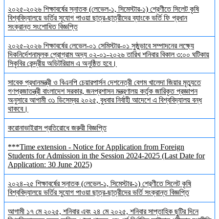
২০২৫-২০২৬ শিক্ষাবর্ষের স্নাতক (লেভেল-১, সিমেস্টার-১) শ্রেণীতে সিলেট কৃষি
বিশ্ববিদ্যালয়ে ভর্তির সুযোগ পাওয়া ছাত্র-ছাত্রীদের ব্যাংকে ভর্তি ফি প্রধান
সংক্রান্ত সংশোধিত বিজ্ঞপ্তি
২০২৫-২০২৬ শিক্ষাবর্ষের লেভেল-০১ সেমিস্টার-০১ সুষ্ঠুভাবে সম্পাদনের লক্ষ্যে
দিকনির্দেশনামূলক প্রোগ্রাম অদ্য ০২-০১-২০২৬ তারিখ শনিবার বিকাল ৩:০০ ঘটিকায়
সিকৃবির কেন্দ্রীয় অডিটরিয়াম এ অনুষ্ঠিত হবে।
সাবেক প্রধানমন্ত্রী ও বিএনপি চেয়ারপার্সন দেশনেত্রী বেগম খালেদা জিয়ার মৃত্যুতে
গণপ্রজাতন্ত্রী বাংলাদেশ সরকার, জনপ্রশাসন মন্ত্রণালয় কর্তৃক জারিকৃত প্রজ্ঞাপন
অনুসারে আগামী ৩১ ডিসেম্বর ২০২৫, বুধবার নির্বাহী আদেশে এ বিশ্ববিদ্যালয় বন্ধ
থাকবে।
করোনাভাইরাস প্রতিরোধে জরুরী বিজ্ঞপ্তি
***Time extension - Notice for Application from Foreign
Students for Admission in the Session 2024-2025 (Last Date for
Application: 30 June 2025)
২০২৪-২৫ শিক্ষাবর্ষের স্নাতক (লেভেল-১, সিমেস্টার-১) শ্রেণীতে সিলেট কৃষি
বিশ্ববিদ্যালয়ে ভর্তির সুযোগ পাওয়া ছাত্র-ছাত্রীদের ভর্তি সংক্রান্ত বিজ্ঞপ্তি
আগামী ১৭ মে ২০২৫, শনিবার এবং ২৪ মে ২০২৫, শনিবার সাপ্তাহিক ছুটির দিনে