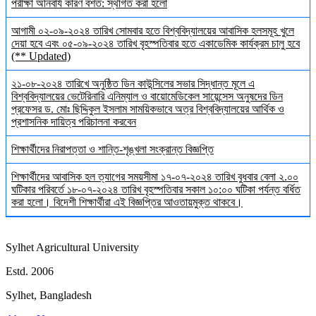
পরীক্ষা অনিবার্য কারণ বশত: স্থগিত করা হলো
আগামী ০২-০৯-২০২৪ তারিখ সোমবার হতে বিশ্ববিদ্যালয়ের আবাসিক হলসমূহ খুলে
দেয়া হবে এবং ০৫-০৯-২০২৪ তারিখ বৃহস্পতিবার হতে একাডেমিক কার্যক্রম চালু হবে
(** Updated)
২১-০৮-২০২৪ তারিখে অনুষ্ঠিত ডিন কাউন্সিলের সভার সিদ্ধান্ত মূলে এ
বিশ্ববিদ্যালয়ের ভেটেরিনারি এনিম্যাল ও বায়োমেডিকেল সায়েন্সেস অনুষদের ডিন
প্রফেসর ড. মোঃ ছিদ্দিকুল ইসলাম সাময়িকভাবে অত্র বিশ্ববিদ্যালয়ের আর্থিক ও
প্রশাসনিক দায়িত্ব পরিচালনা করবেন
শিক্ষার্থীদের নিরাপত্তা ও শান্তি-শৃঙ্খলা সংক্রান্ত বিজ্ঞপ্তি
শিক্ষার্থীদের আবাসিক হল ত্যাগের সময়সীমা ১৭-০৭-২০২৪ তারিখ বুধবার বেলা ২.০০
ঘটিকার পরিবর্তে ১৮-০৭-২০২৪ তারিখ বৃহস্পতিবার সকাল ১০:০০ ঘটিকা পর্যন্ত বর্ধিত
করা হলো। বিদেশী শিক্ষার্থীরা এই বিজ্ঞপ্তির আওতায়মুক্ত থাকবে।
Sylhet Agricultural University
Estd. 2006
Sylhet, Bangladesh