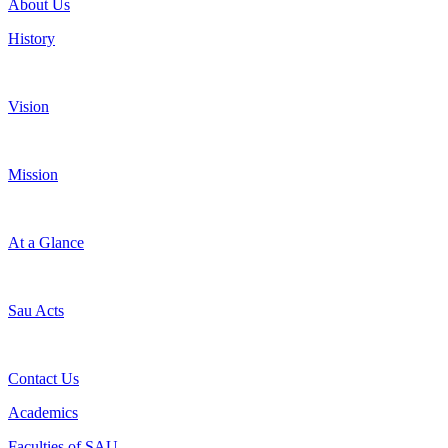
About Us
History
Vision
Mission
At a Glance
Sau Acts
Contact Us
Academics
Faculties of SAU