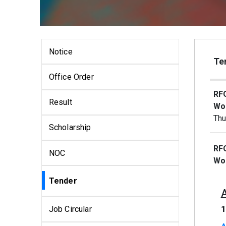
Notice
Te
Office Order
RFQ
Result
Wo
Thu
Scholarship
RFQ
NOC
Wo
Tender
Job Circular
1