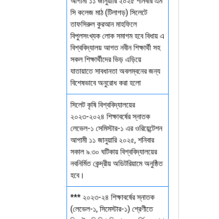
আগামী ১১ জানুয়ারি ২০২৫ শনিবার এম
সি কলেজ মাঠ (টিলাগড়) সিলেটে
তাফসিরুল কুরআন মাহফিলে
বিপুলসংখ্যক লোক সমাগম হবে বিধায় এ
বিশ্ববিদ্যালয় আগত নবীন শিক্ষার্থী সহ
সকল শিক্ষার্থীদের ভিড় এড়িয়ে
যাতায়াতে সাবধানতা অবলম্বনের জন্য
বিশেষভাবে অনুরোধ করা হলো
সিলেট কৃষি বিশ্ববিদ্যালয়ের
২০২৩-২০২৪ শিক্ষাবর্ষের স্নাতক
লেভেল-১ সেমিস্টার-১ এর ওরিয়েন্টেশন
আগামী ১১ জানুয়ারি ২০২৫, শনিবার
সকাল ৯.৩০ ঘটিকায় বিশ্ববিদ্যালয়ের
নবনির্মিত কেন্দ্রীয় অডিটরিয়ামে অনুষ্ঠিত
হবে।
*** ২০২৩-২৪ শিক্ষাবর্ষের স্নাতক
(লেভেল-১, সিমেস্টার-১) শ্রেণীতে