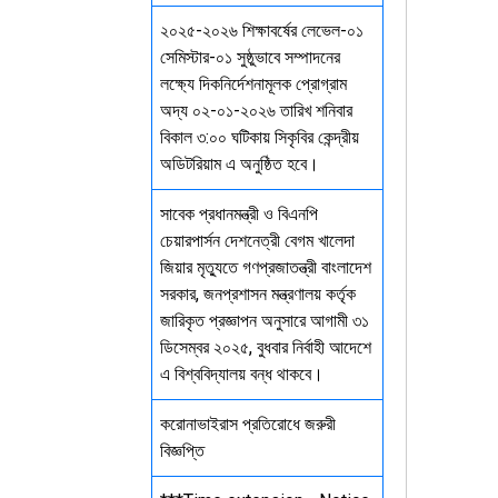
২০২৫-২০২৬ শিক্ষাবর্ষের লেভেল-০১
সেমিস্টার-০১ সুষ্ঠুভাবে সম্পাদনের
লক্ষ্যে দিকনির্দেশনামূলক প্রোগ্রাম
অদ্য ০২-০১-২০২৬ তারিখ শনিবার
বিকাল ৩:০০ ঘটিকায় সিকৃবির কেন্দ্রীয়
অডিটরিয়াম এ অনুষ্ঠিত হবে।
সাবেক প্রধানমন্ত্রী ও বিএনপি
চেয়ারপার্সন দেশনেত্রী বেগম খালেদা
জিয়ার মৃত্যুতে গণপ্রজাতন্ত্রী বাংলাদেশ
সরকার, জনপ্রশাসন মন্ত্রণালয় কর্তৃক
জারিকৃত প্রজ্ঞাপন অনুসারে আগামী ৩১
ডিসেম্বর ২০২৫, বুধবার নির্বাহী আদেশে
এ বিশ্ববিদ্যালয় বন্ধ থাকবে।
করোনাভাইরাস প্রতিরোধে জরুরী
বিজ্ঞপ্তি