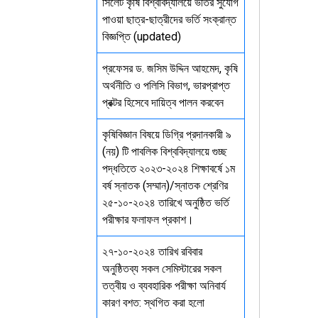
সিলেট কৃষি বিশ্ববিদ্যালয়ে ভর্তির সুযোগ
পাওয়া ছাত্র-ছাত্রীদের ভর্তি সংক্রান্ত
বিজ্ঞপ্তি (updated)
প্রফেসর ড. জসিম উদ্দিন আহমেদ, কৃষি
অর্থনীতি ও পলিসি বিভাগ, ভারপ্রাপ্ত
প্রক্টর হিসেবে দায়িত্ব পালন করবেন
কৃষিবিজ্ঞান বিষয়ে ডিগ্রি প্রদানকারী ৯
(নয়) টি পাবলিক বিশ্ববিদ্যালয়ে গুচ্ছ
পদ্ধতিতে ২০২৩-২০২৪ শিক্ষাবর্ষে ১ম
বর্ষ স্নাতক (সম্মান)/স্নাতক শ্রেণির
২৫-১০-২০২৪ তারিখে অনুষ্ঠিত ভর্তি
পরীক্ষার ফলাফল প্রকাশ।
২৭-১০-২০২৪ তারিখ রবিবার
অনুষ্ঠিতব্য সকল সেমিস্টারের সকল
তত্বীয় ও ব্যবহারিক পরীক্ষা অনিবার্য
কারণ বশত: স্থগিত করা হলো