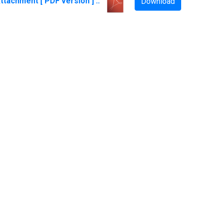
ttachment [ PDF version ] ::
Download