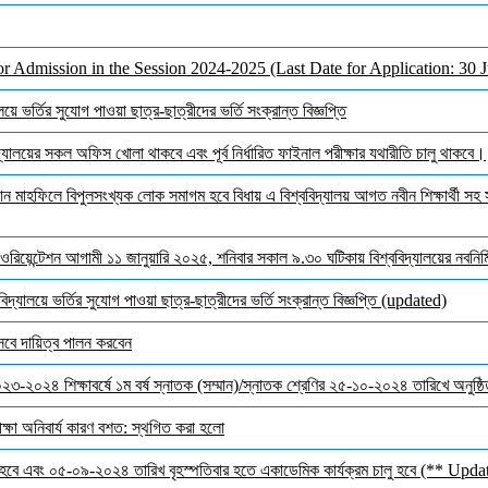
or Admission in the Session 2024-2025 (Last Date for Application: 30 
ে ভর্তির সুযোগ পাওয়া ছাত্র-ছাত্রীদের ভর্তি সংক্রান্ত বিজ্ঞপ্তি
ালয়ের সকল অফিস খোলা থাকবে এবং পূর্ব নির্ধারিত ফাইনাল পরীক্ষার যথারীতি চালু থাকবে।
মাহফিলে বিপুলসংখ্যক লোক সমাগম হবে বিধায় এ বিশ্ববিদ্যালয় আগত নবীন শিক্ষার্থী সহ সক
ওরিয়েন্টেশন আগামী ১১ জানুয়ারি ২০২৫, শনিবার সকাল ৯.৩০ ঘটিকায় বিশ্ববিদ্যালয়ের নবনির্মি
দ্যালয়ে ভর্তির সুযোগ পাওয়া ছাত্র-ছাত্রীদের ভর্তি সংক্রান্ত বিজ্ঞপ্তি (updated)
েবে দায়িত্ব পালন করবেন
 ২০২৩-২০২৪ শিক্ষাবর্ষে ১ম বর্ষ স্নাতক (সম্মান)/স্নাতক শ্রেণির ২৫-১০-২০২৪ তারিখে অনুষ্
ক্ষা অনিবার্য কারণ বশত: স্থগিত করা হলো
হবে এবং ০৫-০৯-২০২৪ তারিখ বৃহস্পতিবার হতে একাডেমিক কার্যক্রম চালু হবে (** Upda