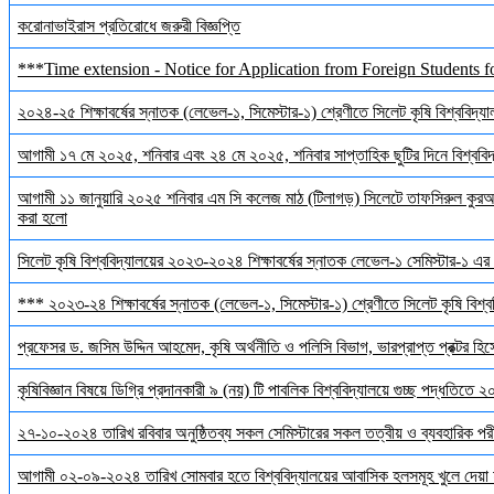
করোনাভাইরাস প্রতিরোধে জরুরী বিজ্ঞপ্তি
***Time extension - Notice for Application from Foreign Students f
২০২৪-২৫ শিক্ষাবর্ষের স্নাতক (লেভেল-১, সিমেস্টার-১) শ্রেণীতে সিলেট কৃষি বিশ্ববিদ্যালয়
আগামী ১৭ মে ২০২৫, শনিবার এবং ২৪ মে ২০২৫, শনিবার সাপ্তাহিক ছুটির দিনে বিশ্ববিদ্য
আগামী ১১ জানুয়ারি ২০২৫ শনিবার এম সি কলেজ মাঠ (টিলাগড়) সিলেটে তাফসিরুল কুরআন 
করা হলো
সিলেট কৃষি বিশ্ববিদ্যালয়ের ২০২৩-২০২৪ শিক্ষাবর্ষের স্নাতক লেভেল-১ সেমিস্টার-১ এর 
*** ২০২৩-২৪ শিক্ষাবর্ষের স্নাতক (লেভেল-১, সিমেস্টার-১) শ্রেণীতে সিলেট কৃষি বিশ্ববি
প্রফেসর ড. জসিম উদ্দিন আহমেদ, কৃষি অর্থনীতি ও পলিসি বিভাগ, ভারপ্রাপ্ত প্রক্টর হিস
কৃষিবিজ্ঞান বিষয়ে ডিগ্রি প্রদানকারী ৯ (নয়) টি পাবলিক বিশ্ববিদ্যালয়ে গুচ্ছ পদ্ধতিতে
২৭-১০-২০২৪ তারিখ রবিবার অনুষ্ঠিতব্য সকল সেমিস্টারের সকল তত্বীয় ও ব্যবহারিক পরী
আগামী ০২-০৯-২০২৪ তারিখ সোমবার হতে বিশ্ববিদ্যালয়ের আবাসিক হলসমূহ খুলে দেয়া 