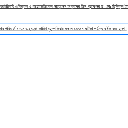
 ভেটেরিনারি এনিম্যাল ও বায়োমেডিকেল সায়েন্সেস অনুষদের ডিন প্রফেসর ড. মোঃ ছিদ্দিকুল 
র পরিবর্তে ১৮-০৭-২০২৪ তারিখ বৃহস্পতিবার সকাল ১০:০০ ঘটিকা পর্যন্ত বর্ধিত করা হলো। ব