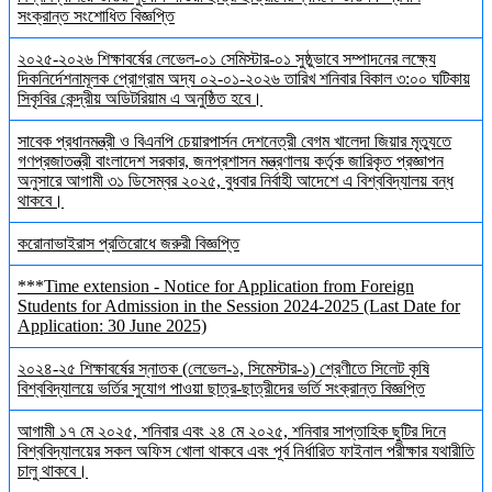
সংক্রান্ত সংশোধিত বিজ্ঞপ্তি
২০২৫-২০২৬ শিক্ষাবর্ষের লেভেল-০১ সেমিস্টার-০১ সুষ্ঠুভাবে সম্পাদনের লক্ষ্যে
দিকনির্দেশনামূলক প্রোগ্রাম অদ্য ০২-০১-২০২৬ তারিখ শনিবার বিকাল ৩:০০ ঘটিকায়
সিকৃবির কেন্দ্রীয় অডিটরিয়াম এ অনুষ্ঠিত হবে।
সাবেক প্রধানমন্ত্রী ও বিএনপি চেয়ারপার্সন দেশনেত্রী বেগম খালেদা জিয়ার মৃত্যুতে
গণপ্রজাতন্ত্রী বাংলাদেশ সরকার, জনপ্রশাসন মন্ত্রণালয় কর্তৃক জারিকৃত প্রজ্ঞাপন
অনুসারে আগামী ৩১ ডিসেম্বর ২০২৫, বুধবার নির্বাহী আদেশে এ বিশ্ববিদ্যালয় বন্ধ
থাকবে।
করোনাভাইরাস প্রতিরোধে জরুরী বিজ্ঞপ্তি
***Time extension - Notice for Application from Foreign
Students for Admission in the Session 2024-2025 (Last Date for
Application: 30 June 2025)
২০২৪-২৫ শিক্ষাবর্ষের স্নাতক (লেভেল-১, সিমেস্টার-১) শ্রেণীতে সিলেট কৃষি
বিশ্ববিদ্যালয়ে ভর্তির সুযোগ পাওয়া ছাত্র-ছাত্রীদের ভর্তি সংক্রান্ত বিজ্ঞপ্তি
আগামী ১৭ মে ২০২৫, শনিবার এবং ২৪ মে ২০২৫, শনিবার সাপ্তাহিক ছুটির দিনে
বিশ্ববিদ্যালয়ের সকল অফিস খোলা থাকবে এবং পূর্ব নির্ধারিত ফাইনাল পরীক্ষার যথারীতি
চালু থাকবে।