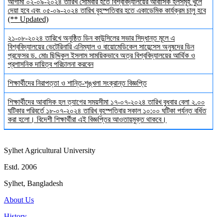
আগামী ০২-০৯-২০২৪ তারিখ সোমবার হতে বিশ্ববিদ্যালয়ের আবাসিক হলসমূহ খুলে
দেয়া হবে এবং ০৫-০৯-২০২৪ তারিখ বৃহস্পতিবার হতে একাডেমিক কার্যক্রম চালু হবে
(** Updated)
২১-০৮-২০২৪ তারিখে অনুষ্ঠিত ডিন কাউন্সিলের সভার সিদ্ধান্ত মূলে এ
বিশ্ববিদ্যালয়ের ভেটেরিনারি এনিম্যাল ও বায়োমেডিকেল সায়েন্সেস অনুষদের ডিন
প্রফেসর ড. মোঃ ছিদ্দিকুল ইসলাম সাময়িকভাবে অত্র বিশ্ববিদ্যালয়ের আর্থিক ও
প্রশাসনিক দায়িত্ব পরিচালনা করবেন
শিক্ষার্থীদের নিরাপত্তা ও শান্তি-শৃঙ্খলা সংক্রান্ত বিজ্ঞপ্তি
শিক্ষার্থীদের আবাসিক হল ত্যাগের সময়সীমা ১৭-০৭-২০২৪ তারিখ বুধবার বেলা ২.০০
ঘটিকার পরিবর্তে ১৮-০৭-২০২৪ তারিখ বৃহস্পতিবার সকাল ১০:০০ ঘটিকা পর্যন্ত বর্ধিত
করা হলো। বিদেশী শিক্ষার্থীরা এই বিজ্ঞপ্তির আওতায়মুক্ত থাকবে।
Sylhet Agricultural University
Estd. 2006
Sylhet, Bangladesh
About Us
History