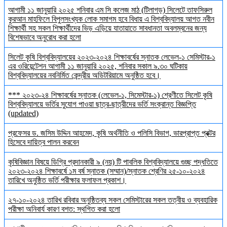
আগামী ১১ জানুয়ারি ২০২৫ শনিবার এম সি কলেজ মাঠ (টিলাগড়) সিলেটে তাফসিরুল
কুরআন মাহফিলে বিপুলসংখ্যক লোক সমাগম হবে বিধায় এ বিশ্ববিদ্যালয় আগত নবীন
শিক্ষার্থী সহ সকল শিক্ষার্থীদের ভিড় এড়িয়ে যাতায়াতে সাবধানতা অবলম্বনের জন্য
বিশেষভাবে অনুরোধ করা হলো
সিলেট কৃষি বিশ্ববিদ্যালয়ের ২০২৩-২০২৪ শিক্ষাবর্ষের স্নাতক লেভেল-১ সেমিস্টার-১
এর ওরিয়েন্টেশন আগামী ১১ জানুয়ারি ২০২৫, শনিবার সকাল ৯.৩০ ঘটিকায়
বিশ্ববিদ্যালয়ের নবনির্মিত কেন্দ্রীয় অডিটরিয়ামে অনুষ্ঠিত হবে।
*** ২০২৩-২৪ শিক্ষাবর্ষের স্নাতক (লেভেল-১, সিমেস্টার-১) শ্রেণীতে সিলেট কৃষি
বিশ্ববিদ্যালয়ে ভর্তির সুযোগ পাওয়া ছাত্র-ছাত্রীদের ভর্তি সংক্রান্ত বিজ্ঞপ্তি
(updated)
প্রফেসর ড. জসিম উদ্দিন আহমেদ, কৃষি অর্থনীতি ও পলিসি বিভাগ, ভারপ্রাপ্ত প্রক্টর
হিসেবে দায়িত্ব পালন করবেন
কৃষিবিজ্ঞান বিষয়ে ডিগ্রি প্রদানকারী ৯ (নয়) টি পাবলিক বিশ্ববিদ্যালয়ে গুচ্ছ পদ্ধতিতে
২০২৩-২০২৪ শিক্ষাবর্ষে ১ম বর্ষ স্নাতক (সম্মান)/স্নাতক শ্রেণির ২৫-১০-২০২৪
তারিখে অনুষ্ঠিত ভর্তি পরীক্ষার ফলাফল প্রকাশ।
২৭-১০-২০২৪ তারিখ রবিবার অনুষ্ঠিতব্য সকল সেমিস্টারের সকল তত্বীয় ও ব্যবহারিক
পরীক্ষা অনিবার্য কারণ বশত: স্থগিত করা হলো