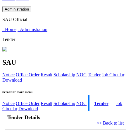
Administration
SAU Official
- Home
- Administration
Tender
SAU
Notice
Office Order
Result
Scholarship
NOC
Tender
Job Circular
Download
Scroll for more menu
Notice
Office Order
Result
Scholarship
NOC
Tender
Job
Circular
Download
Tender Details
<< Back to list