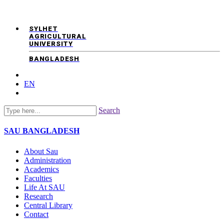
SYLHET
AGRICULTURAL
UNIVERSITY
BANGLADESH
EN
Search
SAU
BANGLADESH
About Sau
Administration
Academics
Faculties
Life At SAU
Research
Central Library
Contact