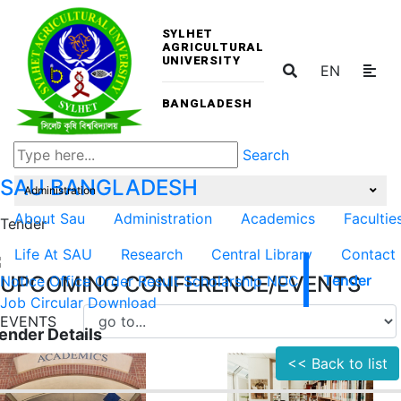
SYLHET
AGRICULTURAL
UNIVERSITY
EN
BANGLADESH
Search
SAU
BANGLADESH
Administration
About Sau
Administration
Academics
Facultie
Tender
Life At SAU
Research
Central Library
Contact
UPCOMING CONFERENCE/EVENTS
Notice
Office Order
Result
Scholarship
NOC
Tender
Job Circular
Download
EVENTS
ender Details
<< Back to list