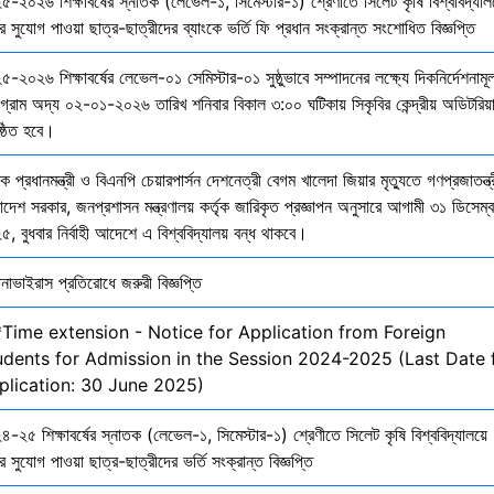
৫-২০২৬ শিক্ষাবর্ষের স্নাতক (লেভেল-১, সিমেস্টার-১) শ্রেণীতে সিলেট কৃষি বিশ্ববিদ্যাল
ির সুযোগ পাওয়া ছাত্র-ছাত্রীদের ব্যাংকে ভর্তি ফি প্রধান সংক্রান্ত সংশোধিত বিজ্ঞপ্তি
-২০২৬ শিক্ষাবর্ষের লেভেল-০১ সেমিস্টার-০১ সুষ্ঠুভাবে সম্পাদনের লক্ষ্যে দিকনির্দেশনাম
োগ্রাম অদ্য ০২-০১-২০২৬ তারিখ শনিবার বিকাল ৩:০০ ঘটিকায় সিকৃবির কেন্দ্রীয় অডিটরিয়
ষ্ঠিত হবে।
ক প্রধানমন্ত্রী ও বিএনপি চেয়ারপার্সন দেশনেত্রী বেগম খালেদা জিয়ার মৃত্যুতে গণপ্রজাতন্ত্
াদেশ সরকার, জনপ্রশাসন মন্ত্রণালয় কর্তৃক জারিকৃত প্রজ্ঞাপন অনুসারে আগামী ৩১ ডিসেম্
, বুধবার নির্বাহী আদেশে এ বিশ্ববিদ্যালয় বন্ধ থাকবে।
নাভাইরাস প্রতিরোধে জরুরী বিজ্ঞপ্তি
*Time extension - Notice for Application from Foreign
udents for Admission in the Session 2024-2025 (Last Date 
plication: 30 June 2025)
-২৫ শিক্ষাবর্ষের স্নাতক (লেভেল-১, সিমেস্টার-১) শ্রেণীতে সিলেট কৃষি বিশ্ববিদ্যালয়ে
ির সুযোগ পাওয়া ছাত্র-ছাত্রীদের ভর্তি সংক্রান্ত বিজ্ঞপ্তি