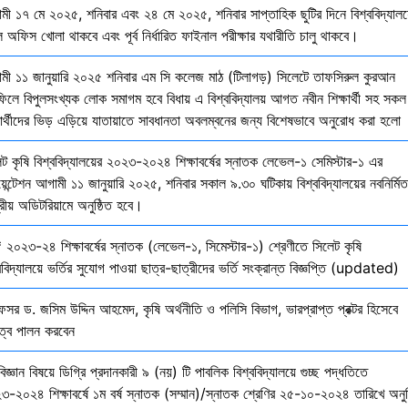
মী ১৭ মে ২০২৫, শনিবার এবং ২৪ মে ২০২৫, শনিবার সাপ্তাহিক ছুটির দিনে বিশ্ববিদ্যালয
 অফিস খোলা থাকবে এবং পূর্ব নির্ধারিত ফাইনাল পরীক্ষার যথারীতি চালু থাকবে।
মী ১১ জানুয়ারি ২০২৫ শনিবার এম সি কলেজ মাঠ (টিলাগড়) সিলেটে তাফসিরুল কুরআন
ফিলে বিপুলসংখ্যক লোক সমাগম হবে বিধায় এ বিশ্ববিদ্যালয় আগত নবীন শিক্ষার্থী সহ সকল
ষার্থীদের ভিড় এড়িয়ে যাতায়াতে সাবধানতা অবলম্বনের জন্য বিশেষভাবে অনুরোধ করা হলো
েট কৃষি বিশ্ববিদ্যালয়ের ২০২৩-২০২৪ শিক্ষাবর্ষের স্নাতক লেভেল-১ সেমিস্টার-১ এর
য়েন্টেশন আগামী ১১ জানুয়ারি ২০২৫, শনিবার সকাল ৯.৩০ ঘটিকায় বিশ্ববিদ্যালয়ের নবনির্মিত
দ্রীয় অডিটরিয়ামে অনুষ্ঠিত হবে।
 ২০২৩-২৪ শিক্ষাবর্ষের স্নাতক (লেভেল-১, সিমেস্টার-১) শ্রেণীতে সিলেট কৃষি
ববিদ্যালয়ে ভর্তির সুযোগ পাওয়া ছাত্র-ছাত্রীদের ভর্তি সংক্রান্ত বিজ্ঞপ্তি (updated)
েসর ড. জসিম উদ্দিন আহমেদ, কৃষি অর্থনীতি ও পলিসি বিভাগ, ভারপ্রাপ্ত প্রক্টর হিসেবে
িত্ব পালন করবেন
বিজ্ঞান বিষয়ে ডিগ্রি প্রদানকারী ৯ (নয়) টি পাবলিক বিশ্ববিদ্যালয়ে গুচ্ছ পদ্ধতিতে
৩-২০২৪ শিক্ষাবর্ষে ১ম বর্ষ স্নাতক (সম্মান)/স্নাতক শ্রেণির ২৫-১০-২০২৪ তারিখে অনুষ