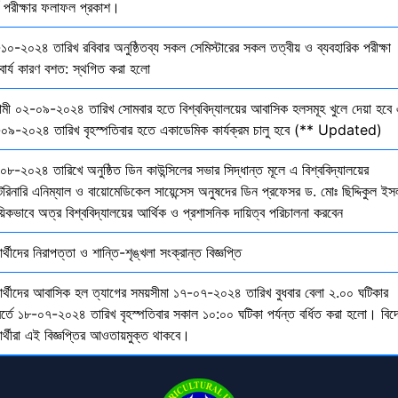
তি পরীক্ষার ফলাফল প্রকাশ।
১০-২০২৪ তারিখ রবিবার অনুষ্ঠিতব্য সকল সেমিস্টারের সকল তত্বীয় ও ব্যবহারিক পরীক্ষা
বার্য কারণ বশত: স্থগিত করা হলো
মী ০২-০৯-২০২৪ তারিখ সোমবার হতে বিশ্ববিদ্যালয়ের আবাসিক হলসমূহ খুলে দেয়া হবে 
০৯-২০২৪ তারিখ বৃহস্পতিবার হতে একাডেমিক কার্যক্রম চালু হবে (** Updated)
০৮-২০২৪ তারিখে অনুষ্ঠিত ডিন কাউন্সিলের সভার সিদ্ধান্ত মূলে এ বিশ্ববিদ্যালয়ের
েরিনারি এনিম্যাল ও বায়োমেডিকেল সায়েন্সেস অনুষদের ডিন প্রফেসর ড. মোঃ ছিদ্দিকুল ইস
য়িকভাবে অত্র বিশ্ববিদ্যালয়ের আর্থিক ও প্রশাসনিক দায়িত্ব পরিচালনা করবেন
ষার্থীদের নিরাপত্তা ও শান্তি-শৃঙ্খলা সংক্রান্ত বিজ্ঞপ্তি
্ষার্থীদের আবাসিক হল ত্যাগের সময়সীমা ১৭-০৭-২০২৪ তারিখ বুধবার বেলা ২.০০ ঘটিকার
বর্তে ১৮-০৭-২০২৪ তারিখ বৃহস্পতিবার সকাল ১০:০০ ঘটিকা পর্যন্ত বর্ধিত করা হলো। বিদ
ষার্থীরা এই বিজ্ঞপ্তির আওতায়মুক্ত থাকবে।