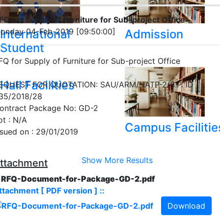
FQ for Supply of Furniture for Sub-project Office
onday 04-Feb-2019 [09:50:00]
International
Admission
Student
FQ for Supply of Furniture for Sub-project Office
Hall Facilities
EQUEST FOR QUOTATION: SAU/ARM/NATP-2/S.P. ID
35/2018/28
ontract Package No: GD-2
ot : N/A
Campus Facilitie
ssued on : 29/01/2019
Show More Results
ttachment
. RFQ-Document-for-Package-GD-2.pdf
ttachment [ PDF version ] ::
Download