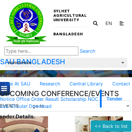
SYLHET
AGRICULTURAL
UNIVERSITY
EN
BANGLADESH
Search
SAU
BANGLADESH
Administration
About Sau
Administration
Academics
Facultie
Tender
Life At SAU
Research
Central Library
Contact
UPCOMING CONFERENCE/EVENTS
Notice
Office Order
Result
Scholarship
NOC
Tender
EVENTS
Job Circular
Download
ender Details
<< Back to list