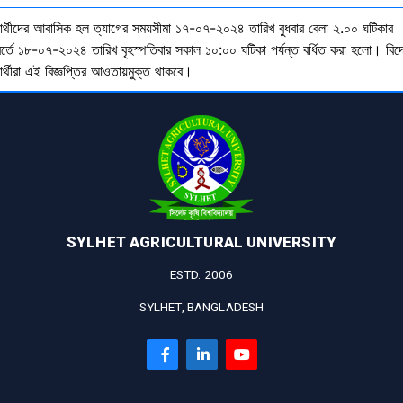
্ষার্থীদের আবাসিক হল ত্যাগের সময়সীমা ১৭-০৭-২০২৪ তারিখ বুধবার বেলা ২.০০ ঘটিকার
বর্তে ১৮-০৭-২০২৪ তারিখ বৃহস্পতিবার সকাল ১০:০০ ঘটিকা পর্যন্ত বর্ধিত করা হলো। বিদ
ষার্থীরা এই বিজ্ঞপ্তির আওতায়মুক্ত থাকবে।
SYLHET AGRICULTURAL UNIVERSITY
ESTD. 2006
SYLHET, BANGLADESH