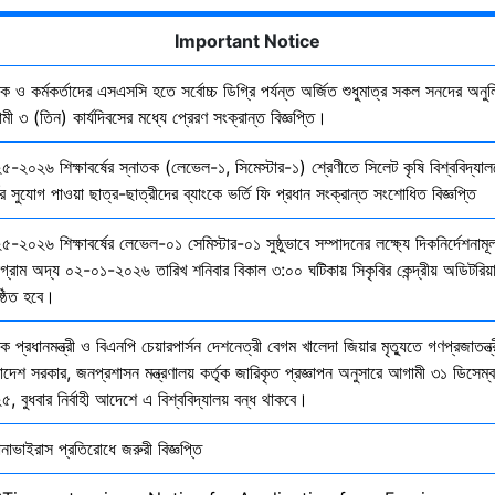
Important Notice
ষক ও কর্মকর্তাদের এসএসসি হতে সর্বোচ্চ ডিগ্রি পর্যন্ত অর্জিত শুধুমাত্র সকল সনদের অনুল
ী ৩ (তিন) কার্যদিবসের মধ্যে প্রেরণ সংক্রান্ত বিজ্ঞপ্তি।
৫-২০২৬ শিক্ষাবর্ষের স্নাতক (লেভেল-১, সিমেস্টার-১) শ্রেণীতে সিলেট কৃষি বিশ্ববিদ্যাল
ির সুযোগ পাওয়া ছাত্র-ছাত্রীদের ব্যাংকে ভর্তি ফি প্রধান সংক্রান্ত সংশোধিত বিজ্ঞপ্তি
-২০২৬ শিক্ষাবর্ষের লেভেল-০১ সেমিস্টার-০১ সুষ্ঠুভাবে সম্পাদনের লক্ষ্যে দিকনির্দেশনাম
োগ্রাম অদ্য ০২-০১-২০২৬ তারিখ শনিবার বিকাল ৩:০০ ঘটিকায় সিকৃবির কেন্দ্রীয় অডিটরিয়
ষ্ঠিত হবে।
ক প্রধানমন্ত্রী ও বিএনপি চেয়ারপার্সন দেশনেত্রী বেগম খালেদা জিয়ার মৃত্যুতে গণপ্রজাতন্ত্
াদেশ সরকার, জনপ্রশাসন মন্ত্রণালয় কর্তৃক জারিকৃত প্রজ্ঞাপন অনুসারে আগামী ৩১ ডিসেম্
, বুধবার নির্বাহী আদেশে এ বিশ্ববিদ্যালয় বন্ধ থাকবে।
নাভাইরাস প্রতিরোধে জরুরী বিজ্ঞপ্তি