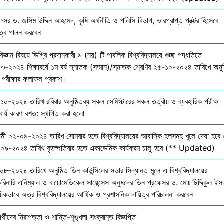
েসর ড. জসিম উদ্দিন আহমেদ, কৃষি অর্থনীতি ও পলিসি বিভাগ, ভারপ্রাপ্ত প্রক্টর হিসেবে
িত্ব পালন করবেন
বিজ্ঞান বিষয়ে ডিগ্রি প্রদানকারী ৯ (নয়) টি পাবলিক বিশ্ববিদ্যালয়ে গুচ্ছ পদ্ধতিতে
৩-২০২৪ শিক্ষাবর্ষে ১ম বর্ষ স্নাতক (সম্মান)/স্নাতক শ্রেণির ২৫-১০-২০২৪ তারিখে অনুষ
তি পরীক্ষার ফলাফল প্রকাশ।
১০-২০২৪ তারিখ রবিবার অনুষ্ঠিতব্য সকল সেমিস্টারের সকল তত্বীয় ও ব্যবহারিক পরীক্ষা
বার্য কারণ বশত: স্থগিত করা হলো
মী ০২-০৯-২০২৪ তারিখ সোমবার হতে বিশ্ববিদ্যালয়ের আবাসিক হলসমূহ খুলে দেয়া হবে 
০৯-২০২৪ তারিখ বৃহস্পতিবার হতে একাডেমিক কার্যক্রম চালু হবে (** Updated)
০৮-২০২৪ তারিখে অনুষ্ঠিত ডিন কাউন্সিলের সভার সিদ্ধান্ত মূলে এ বিশ্ববিদ্যালয়ের
েরিনারি এনিম্যাল ও বায়োমেডিকেল সায়েন্সেস অনুষদের ডিন প্রফেসর ড. মোঃ ছিদ্দিকুল ইস
য়িকভাবে অত্র বিশ্ববিদ্যালয়ের আর্থিক ও প্রশাসনিক দায়িত্ব পরিচালনা করবেন
ষার্থীদের নিরাপত্তা ও শান্তি-শৃঙ্খলা সংক্রান্ত বিজ্ঞপ্তি