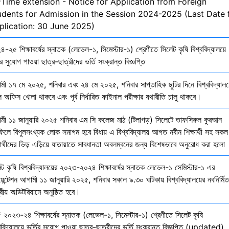
*Time extension - Notice for Application from Foreign
udents for Admission in the Session 2024-2025 (Last Date 
plication: 30 June 2025)
-২৫ শিক্ষাবর্ষের স্নাতক (লেভেল-১, সিমেস্টার-১) শ্রেণীতে সিলেট কৃষি বিশ্ববিদ্যালয়ে
ির সুযোগ পাওয়া ছাত্র-ছাত্রীদের ভর্তি সংক্রান্ত বিজ্ঞপ্তি
মী ১৭ মে ২০২৫, শনিবার এবং ২৪ মে ২০২৫, শনিবার সাপ্তাহিক ছুটির দিনে বিশ্ববিদ্যালয
 অফিস খোলা থাকবে এবং পূর্ব নির্ধারিত ফাইনাল পরীক্ষার যথারীতি চালু থাকবে।
মী ১১ জানুয়ারি ২০২৫ শনিবার এম সি কলেজ মাঠ (টিলাগড়) সিলেটে তাফসিরুল কুরআন
ফিলে বিপুলসংখ্যক লোক সমাগম হবে বিধায় এ বিশ্ববিদ্যালয় আগত নবীন শিক্ষার্থী সহ সকল
ষার্থীদের ভিড় এড়িয়ে যাতায়াতে সাবধানতা অবলম্বনের জন্য বিশেষভাবে অনুরোধ করা হলো
েট কৃষি বিশ্ববিদ্যালয়ের ২০২৩-২০২৪ শিক্ষাবর্ষের স্নাতক লেভেল-১ সেমিস্টার-১ এর
য়েন্টেশন আগামী ১১ জানুয়ারি ২০২৫, শনিবার সকাল ৯.৩০ ঘটিকায় বিশ্ববিদ্যালয়ের নবনির্মিত
দ্রীয় অডিটরিয়ামে অনুষ্ঠিত হবে।
 ২০২৩-২৪ শিক্ষাবর্ষের স্নাতক (লেভেল-১, সিমেস্টার-১) শ্রেণীতে সিলেট কৃষি
ববিদ্যালয়ে ভর্তির সুযোগ পাওয়া ছাত্র-ছাত্রীদের ভর্তি সংক্রান্ত বিজ্ঞপ্তি (updated)