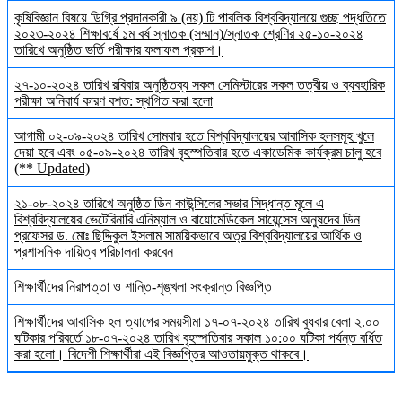
কৃষিবিজ্ঞান বিষয়ে ডিগ্রি প্রদানকারী ৯ (নয়) টি পাবলিক বিশ্ববিদ্যালয়ে গুচ্ছ পদ্ধতিতে
২০২৩-২০২৪ শিক্ষাবর্ষে ১ম বর্ষ স্নাতক (সম্মান)/স্নাতক শ্রেণির ২৫-১০-২০২৪
তারিখে অনুষ্ঠিত ভর্তি পরীক্ষার ফলাফল প্রকাশ।
২৭-১০-২০২৪ তারিখ রবিবার অনুষ্ঠিতব্য সকল সেমিস্টারের সকল তত্বীয় ও ব্যবহারিক
পরীক্ষা অনিবার্য কারণ বশত: স্থগিত করা হলো
আগামী ০২-০৯-২০২৪ তারিখ সোমবার হতে বিশ্ববিদ্যালয়ের আবাসিক হলসমূহ খুলে
দেয়া হবে এবং ০৫-০৯-২০২৪ তারিখ বৃহস্পতিবার হতে একাডেমিক কার্যক্রম চালু হবে
(** Updated)
২১-০৮-২০২৪ তারিখে অনুষ্ঠিত ডিন কাউন্সিলের সভার সিদ্ধান্ত মূলে এ
বিশ্ববিদ্যালয়ের ভেটেরিনারি এনিম্যাল ও বায়োমেডিকেল সায়েন্সেস অনুষদের ডিন
প্রফেসর ড. মোঃ ছিদ্দিকুল ইসলাম সাময়িকভাবে অত্র বিশ্ববিদ্যালয়ের আর্থিক ও
প্রশাসনিক দায়িত্ব পরিচালনা করবেন
শিক্ষার্থীদের নিরাপত্তা ও শান্তি-শৃঙ্খলা সংক্রান্ত বিজ্ঞপ্তি
শিক্ষার্থীদের আবাসিক হল ত্যাগের সময়সীমা ১৭-০৭-২০২৪ তারিখ বুধবার বেলা ২.০০
ঘটিকার পরিবর্তে ১৮-০৭-২০২৪ তারিখ বৃহস্পতিবার সকাল ১০:০০ ঘটিকা পর্যন্ত বর্ধিত
করা হলো। বিদেশী শিক্ষার্থীরা এই বিজ্ঞপ্তির আওতায়মুক্ত থাকবে।