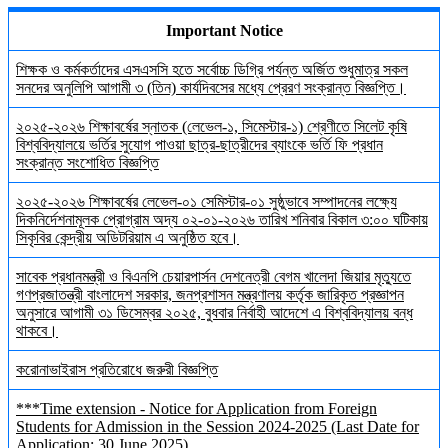
Important Notice
শিক্ষক ও কর্মকর্তাদের এসএসসি হতে সর্বোচ্চ ডিগ্রি পর্যন্ত অর্জিত শুধুমাত্র সকল
সনদের অনুলিপি আগামী ৩ (তিন) কার্যদিবসের মধ্যে প্রেরণ সংক্রান্ত বিজ্ঞপ্তি।
২০২৫-২০২৬ শিক্ষাবর্ষের স্নাতক (লেভেল-১, সিমেস্টার-১) শ্রেণীতে সিলেট কৃষি
বিশ্ববিদ্যালয়ে ভর্তির সুযোগ পাওয়া ছাত্র-ছাত্রীদের ব্যাংকে ভর্তি ফি প্রধান
সংক্রান্ত সংশোধিত বিজ্ঞপ্তি
২০২৫-২০২৬ শিক্ষাবর্ষের লেভেল-০১ সেমিস্টার-০১ সুষ্ঠুভাবে সম্পাদনের লক্ষ্যে
দিকনির্দেশনামূলক প্রোগ্রাম অদ্য ০২-০১-২০২৬ তারিখ শনিবার বিকাল ৩:০০ ঘটিকায়
সিকৃবির কেন্দ্রীয় অডিটরিয়াম এ অনুষ্ঠিত হবে।
সাবেক প্রধানমন্ত্রী ও বিএনপি চেয়ারপার্সন দেশনেত্রী বেগম খালেদা জিয়ার মৃত্যুতে
গণপ্রজাতন্ত্রী বাংলাদেশ সরকার, জনপ্রশাসন মন্ত্রণালয় কর্তৃক জারিকৃত প্রজ্ঞাপন
অনুসারে আগামী ৩১ ডিসেম্বর ২০২৫, বুধবার নির্বাহী আদেশে এ বিশ্ববিদ্যালয় বন্ধ
থাকবে।
করোনাভাইরাস প্রতিরোধে জরুরী বিজ্ঞপ্তি
***Time extension - Notice for Application from Foreign
Students for Admission in the Session 2024-2025 (Last Date for
Application: 30 June 2025)