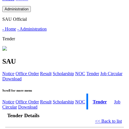
Administration
SAU Official
- Home
- Administration
Tender
SAU
Notice
Office Order
Result
Scholarship
NOC
Tender
Job Circular
Download
Scroll for more menu
Notice
Office Order
Result
Scholarship
NOC
Tender
Job
Circular
Download
Tender Details
<< Back to list