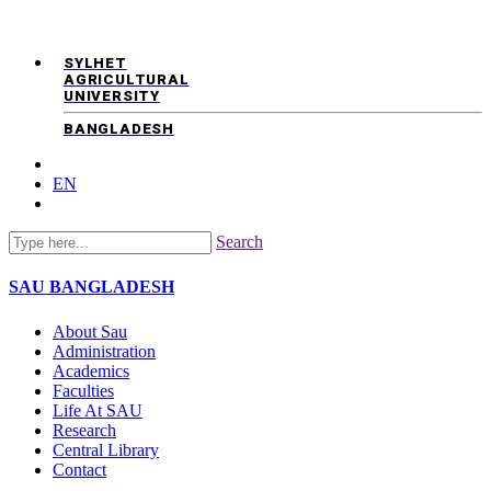
SYLHET
AGRICULTURAL
UNIVERSITY
BANGLADESH
EN
Search
SAU
BANGLADESH
About Sau
Administration
Academics
Faculties
Life At SAU
Research
Central Library
Contact