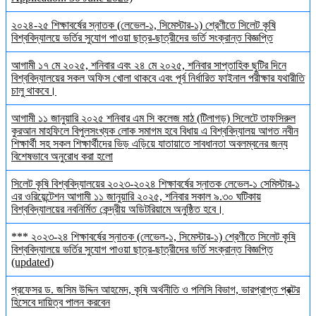
২০২৪-২৫ শিক্ষাবর্ষের স্নাতক (লেভেল-১, সিমেস্টার-১) শ্রেণীতে সিলেট কৃষি
বিশ্ববিদ্যালয়ে ভর্তির সুযোগ পাওয়া ছাত্র-ছাত্রীদের ভর্তি সংক্রান্ত বিজ্ঞপ্তি
আগামী ১৭ মে ২০২৫, শনিবার এবং ২৪ মে ২০২৫, শনিবার সাপ্তাহিক ছুটির দিনে
বিশ্ববিদ্যালয়ের সকল অফিস খোলা থাকবে এবং পূর্ব নির্ধারিত ফাইনাল পরীক্ষার যথারীতি
চালু থাকবে।
আগামী ১১ জানুয়ারি ২০২৫ শনিবার এম সি কলেজ মাঠ (টিলাগড়) সিলেটে তাফসিরুল
কুরআন মাহফিলে বিপুলসংখ্যক লোক সমাগম হবে বিধায় এ বিশ্ববিদ্যালয় আগত নবীন
শিক্ষার্থী সহ সকল শিক্ষার্থীদের ভিড় এড়িয়ে যাতায়াতে সাবধানতা অবলম্বনের জন্য
বিশেষভাবে অনুরোধ করা হলো
সিলেট কৃষি বিশ্ববিদ্যালয়ের ২০২৩-২০২৪ শিক্ষাবর্ষের স্নাতক লেভেল-১ সেমিস্টার-১
এর ওরিয়েন্টেশন আগামী ১১ জানুয়ারি ২০২৫, শনিবার সকাল ৯.৩০ ঘটিকায়
বিশ্ববিদ্যালয়ের নবনির্মিত কেন্দ্রীয় অডিটরিয়ামে অনুষ্ঠিত হবে।
*** ২০২৩-২৪ শিক্ষাবর্ষের স্নাতক (লেভেল-১, সিমেস্টার-১) শ্রেণীতে সিলেট কৃষি
বিশ্ববিদ্যালয়ে ভর্তির সুযোগ পাওয়া ছাত্র-ছাত্রীদের ভর্তি সংক্রান্ত বিজ্ঞপ্তি
(updated)
প্রফেসর ড. জসিম উদ্দিন আহমেদ, কৃষি অর্থনীতি ও পলিসি বিভাগ, ভারপ্রাপ্ত প্রক্টর
হিসেবে দায়িত্ব পালন করবেন