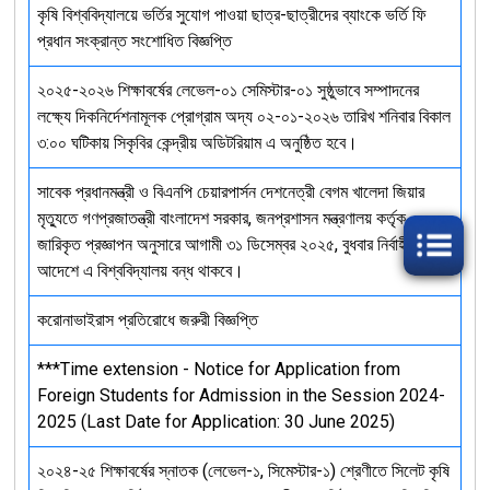
কৃষি বিশ্ববিদ্যালয়ে ভর্তির সুযোগ পাওয়া ছাত্র-ছাত্রীদের ব্যাংকে ভর্তি ফি
প্রধান সংক্রান্ত সংশোধিত বিজ্ঞপ্তি
২০২৫-২০২৬ শিক্ষাবর্ষের লেভেল-০১ সেমিস্টার-০১ সুষ্ঠুভাবে সম্পাদনের
লক্ষ্যে দিকনির্দেশনামূলক প্রোগ্রাম অদ্য ০২-০১-২০২৬ তারিখ শনিবার বিকাল
৩:০০ ঘটিকায় সিকৃবির কেন্দ্রীয় অডিটরিয়াম এ অনুষ্ঠিত হবে।
সাবেক প্রধানমন্ত্রী ও বিএনপি চেয়ারপার্সন দেশনেত্রী বেগম খালেদা জিয়ার
মৃত্যুতে গণপ্রজাতন্ত্রী বাংলাদেশ সরকার, জনপ্রশাসন মন্ত্রণালয় কর্তৃক
জারিকৃত প্রজ্ঞাপন অনুসারে আগামী ৩১ ডিসেম্বর ২০২৫, বুধবার নির্বাহী
আদেশে এ বিশ্ববিদ্যালয় বন্ধ থাকবে।
করোনাভাইরাস প্রতিরোধে জরুরী বিজ্ঞপ্তি
***Time extension - Notice for Application from
Foreign Students for Admission in the Session 2024-
2025 (Last Date for Application: 30 June 2025)
২০২৪-২৫ শিক্ষাবর্ষের স্নাতক (লেভেল-১, সিমেস্টার-১) শ্রেণীতে সিলেট কৃষি