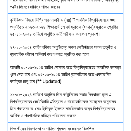
প্রক্টর হিসেবে দায়িত্ব পালন করবেন
কৃষিবিজ্ঞান বিষয়ে ডিগ্রি প্রদানকারী ৯ (নয়) টি পাবলিক বিশ্ববিদ্যালয়ে গুচ্ছ
পদ্ধতিতে ২০২৩-২০২৪ শিক্ষাবর্ষে ১ম বর্ষ স্নাতক (সম্মান)/স্নাতক শ্রেণির
২৫-১০-২০২৪ তারিখে অনুষ্ঠিত ভর্তি পরীক্ষার ফলাফল প্রকাশ।
২৭-১০-২০২৪ তারিখ রবিবার অনুষ্ঠিতব্য সকল সেমিস্টারের সকল তত্বীয় ও
ব্যবহারিক পরীক্ষা অনিবার্য কারণ বশত: স্থগিত করা হলো
আগামী ০২-০৯-২০২৪ তারিখ সোমবার হতে বিশ্ববিদ্যালয়ের আবাসিক হলসমূহ
খুলে দেয়া হবে এবং ০৫-০৯-২০২৪ তারিখ বৃহস্পতিবার হতে একাডেমিক
কার্যক্রম চালু হবে (** Updated)
২১-০৮-২০২৪ তারিখে অনুষ্ঠিত ডিন কাউন্সিলের সভার সিদ্ধান্ত মূলে এ
বিশ্ববিদ্যালয়ের ভেটেরিনারি এনিম্যাল ও বায়োমেডিকেল সায়েন্সেস অনুষদের
ডিন প্রফেসর ড. মোঃ ছিদ্দিকুল ইসলাম সাময়িকভাবে অত্র বিশ্ববিদ্যালয়ের
আর্থিক ও প্রশাসনিক দায়িত্ব পরিচালনা করবেন
শিক্ষার্থীদের নিরাপত্তা ও শান্তি-শৃঙ্খলা সংক্রান্ত বিজ্ঞপ্তি