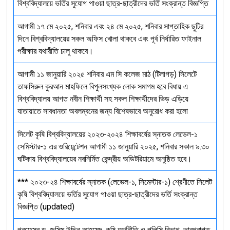
বিশ্ববিদ্যালয়ে ভর্তির সুযোগ পাওয়া ছাত্র-ছাত্রীদের ভর্তি সংক্রান্ত বিজ্ঞপ্তি
আগামী ১৭ মে ২০২৫, শনিবার এবং ২৪ মে ২০২৫, শনিবার সাপ্তাহিক ছুটির
দিনে বিশ্ববিদ্যালয়ের সকল অফিস খোলা থাকবে এবং পূর্ব নির্ধারিত ফাইনাল
পরীক্ষার যথারীতি চালু থাকবে।
আগামী ১১ জানুয়ারি ২০২৫ শনিবার এম সি কলেজ মাঠ (টিলাগড়) সিলেটে
তাফসিরুল কুরআন মাহফিলে বিপুলসংখ্যক লোক সমাগম হবে বিধায় এ
বিশ্ববিদ্যালয় আগত নবীন শিক্ষার্থী সহ সকল শিক্ষার্থীদের ভিড় এড়িয়ে
যাতায়াতে সাবধানতা অবলম্বনের জন্য বিশেষভাবে অনুরোধ করা হলো
সিলেট কৃষি বিশ্ববিদ্যালয়ের ২০২৩-২০২৪ শিক্ষাবর্ষের স্নাতক লেভেল-১
সেমিস্টার-১ এর ওরিয়েন্টেশন আগামী ১১ জানুয়ারি ২০২৫, শনিবার সকাল ৯.৩০
ঘটিকায় বিশ্ববিদ্যালয়ের নবনির্মিত কেন্দ্রীয় অডিটরিয়ামে অনুষ্ঠিত হবে।
*** ২০২৩-২৪ শিক্ষাবর্ষের স্নাতক (লেভেল-১, সিমেস্টার-১) শ্রেণীতে সিলেট
কৃষি বিশ্ববিদ্যালয়ে ভর্তির সুযোগ পাওয়া ছাত্র-ছাত্রীদের ভর্তি সংক্রান্ত
বিজ্ঞপ্তি (updated)
প্রফেসর ড. জসিম উদ্দিন আহমেদ, কৃষি অর্থনীতি ও পলিসি বিভাগ, ভারপ্রাপ্ত