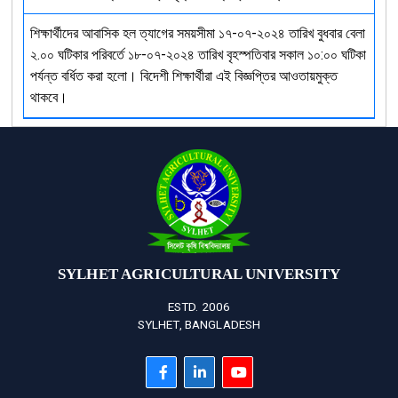
শিক্ষার্থীদের আবাসিক হল ত্যাগের সময়সীমা ১৭-০৭-২০২৪ তারিখ বুধবার বেলা
২.০০ ঘটিকার পরিবর্তে ১৮-০৭-২০২৪ তারিখ বৃহস্পতিবার সকাল ১০:০০ ঘটিকা
পর্যন্ত বর্ধিত করা হলো। বিদেশী শিক্ষার্থীরা এই বিজ্ঞপ্তির আওতায়মুক্ত
থাকবে।
SYLHET AGRICULTURAL UNIVERSITY
ESTD. 2006
SYLHET, BANGLADESH