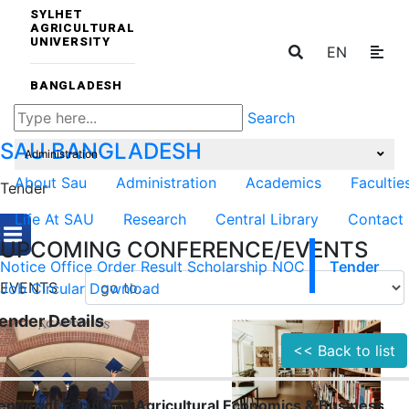
SYLHET
AGRICULTURAL
UNIVERSITY
EN
BANGLADESH
Search
SAU
BANGLADESH
Administration
About Sau
Administration
Academics
Facultie
Tender
Life At SAU
Research
Central Library
Contact
UPCOMING CONFERENCE/EVENTS
Notice
Office Order
Result
Scholarship
NOC
Tender
EVENTS
Job Circular
Download
ender Details
<< Back to list
ender of Faculty of Agricultural Economics & Business