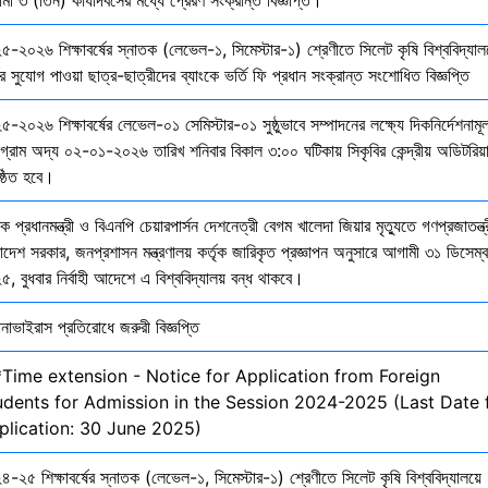
৫-২০২৬ শিক্ষাবর্ষের স্নাতক (লেভেল-১, সিমেস্টার-১) শ্রেণীতে সিলেট কৃষি বিশ্ববিদ্যাল
ির সুযোগ পাওয়া ছাত্র-ছাত্রীদের ব্যাংকে ভর্তি ফি প্রধান সংক্রান্ত সংশোধিত বিজ্ঞপ্তি
-২০২৬ শিক্ষাবর্ষের লেভেল-০১ সেমিস্টার-০১ সুষ্ঠুভাবে সম্পাদনের লক্ষ্যে দিকনির্দেশনাম
োগ্রাম অদ্য ০২-০১-২০২৬ তারিখ শনিবার বিকাল ৩:০০ ঘটিকায় সিকৃবির কেন্দ্রীয় অডিটরিয়
ষ্ঠিত হবে।
ক প্রধানমন্ত্রী ও বিএনপি চেয়ারপার্সন দেশনেত্রী বেগম খালেদা জিয়ার মৃত্যুতে গণপ্রজাতন্ত্
াদেশ সরকার, জনপ্রশাসন মন্ত্রণালয় কর্তৃক জারিকৃত প্রজ্ঞাপন অনুসারে আগামী ৩১ ডিসেম্
, বুধবার নির্বাহী আদেশে এ বিশ্ববিদ্যালয় বন্ধ থাকবে।
নাভাইরাস প্রতিরোধে জরুরী বিজ্ঞপ্তি
*Time extension - Notice for Application from Foreign
udents for Admission in the Session 2024-2025 (Last Date 
plication: 30 June 2025)
-২৫ শিক্ষাবর্ষের স্নাতক (লেভেল-১, সিমেস্টার-১) শ্রেণীতে সিলেট কৃষি বিশ্ববিদ্যালয়ে