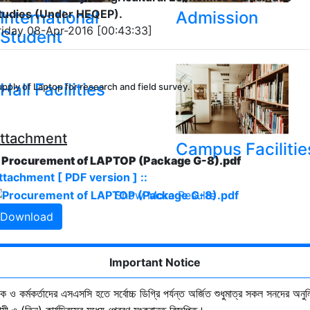
tudies (Under HEQEP).
International
Admission
riday 08-Apr-2016 [00:43:33]
Student
Hall Facilities
pply of Laptop for research and field survey.
ttachment
Campus Facilitie
. Procurement of LAPTOP (Package G-8).pdf
ttachment [ PDF version ] ::
Show More Results
Download
Important Notice
ষক ও কর্মকর্তাদের এসএসসি হতে সর্বোচ্চ ডিগ্রি পর্যন্ত অর্জিত শুধুমাত্র সকল সনদের অনুল
ী ৩ (তিন) কার্যদিবসের মধ্যে প্রেরণ সংক্রান্ত বিজ্ঞপ্তি।