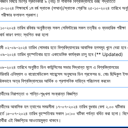
বিজ্ঞান বিষয়ে ডিগ্রি প্রদানকারী ৯ (নয়) টি পাবলিক বিশ্ববিদ্যালয়ে গুচ্ছ পদ্ধতিতে
৩-২০২৪ শিক্ষাবর্ষে ১ম বর্ষ স্নাতক (সম্মান)/স্নাতক শ্রেণির ২৫-১০-২০২৪ তারিখে অনুষ
তি পরীক্ষার ফলাফল প্রকাশ।
১০-২০২৪ তারিখ রবিবার অনুষ্ঠিতব্য সকল সেমিস্টারের সকল তত্বীয় ও ব্যবহারিক পরীক্ষা
বার্য কারণ বশত: স্থগিত করা হলো
মী ০২-০৯-২০২৪ তারিখ সোমবার হতে বিশ্ববিদ্যালয়ের আবাসিক হলসমূহ খুলে দেয়া হবে 
০৯-২০২৪ তারিখ বৃহস্পতিবার হতে একাডেমিক কার্যক্রম চালু হবে (** Updated)
০৮-২০২৪ তারিখে অনুষ্ঠিত ডিন কাউন্সিলের সভার সিদ্ধান্ত মূলে এ বিশ্ববিদ্যালয়ের
েরিনারি এনিম্যাল ও বায়োমেডিকেল সায়েন্সেস অনুষদের ডিন প্রফেসর ড. মোঃ ছিদ্দিকুল ইস
য়িকভাবে অত্র বিশ্ববিদ্যালয়ের আর্থিক ও প্রশাসনিক দায়িত্ব পরিচালনা করবেন
ষার্থীদের নিরাপত্তা ও শান্তি-শৃঙ্খলা সংক্রান্ত বিজ্ঞপ্তি
্ষার্থীদের আবাসিক হল ত্যাগের সময়সীমা ১৭-০৭-২০২৪ তারিখ বুধবার বেলা ২.০০ ঘটিকার
বর্তে ১৮-০৭-২০২৪ তারিখ বৃহস্পতিবার সকাল ১০:০০ ঘটিকা পর্যন্ত বর্ধিত করা হলো। বিদ
ষার্থীরা এই বিজ্ঞপ্তির আওতায়মুক্ত থাকবে।