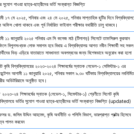
ির সুযোগ পাওয়া ছাত্র-ছাত্রীদের ভর্তি সংক্রান্ত বিজ্ঞপ্তি
মী ১৭ মে ২০২৫, শনিবার এবং ২৪ মে ২০২৫, শনিবার সাপ্তাহিক ছুটির দিনে বিশ্ববিদ্যালয
 অফিস খোলা থাকবে এবং পূর্ব নির্ধারিত ফাইনাল পরীক্ষার যথারীতি চালু থাকবে।
মী ১১ জানুয়ারি ২০২৫ শনিবার এম সি কলেজ মাঠ (টিলাগড়) সিলেটে তাফসিরুল কুরআন
ফিলে বিপুলসংখ্যক লোক সমাগম হবে বিধায় এ বিশ্ববিদ্যালয় আগত নবীন শিক্ষার্থী সহ সকল
ষার্থীদের ভিড় এড়িয়ে যাতায়াতে সাবধানতা অবলম্বনের জন্য বিশেষভাবে অনুরোধ করা হলো
েট কৃষি বিশ্ববিদ্যালয়ের ২০২৩-২০২৪ শিক্ষাবর্ষের স্নাতক লেভেল-১ সেমিস্টার-১ এর
য়েন্টেশন আগামী ১১ জানুয়ারি ২০২৫, শনিবার সকাল ৯.৩০ ঘটিকায় বিশ্ববিদ্যালয়ের নবনির্মিত
দ্রীয় অডিটরিয়ামে অনুষ্ঠিত হবে।
 ২০২৩-২৪ শিক্ষাবর্ষের স্নাতক (লেভেল-১, সিমেস্টার-১) শ্রেণীতে সিলেট কৃষি
ববিদ্যালয়ে ভর্তির সুযোগ পাওয়া ছাত্র-ছাত্রীদের ভর্তি সংক্রান্ত বিজ্ঞপ্তি (updated)
েসর ড. জসিম উদ্দিন আহমেদ, কৃষি অর্থনীতি ও পলিসি বিভাগ, ভারপ্রাপ্ত প্রক্টর হিসেবে
িত্ব পালন করবেন