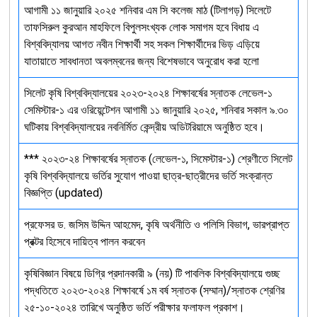
আগামী ১১ জানুয়ারি ২০২৫ শনিবার এম সি কলেজ মাঠ (টিলাগড়) সিলেটে
তাফসিরুল কুরআন মাহফিলে বিপুলসংখ্যক লোক সমাগম হবে বিধায় এ
বিশ্ববিদ্যালয় আগত নবীন শিক্ষার্থী সহ সকল শিক্ষার্থীদের ভিড় এড়িয়ে
যাতায়াতে সাবধানতা অবলম্বনের জন্য বিশেষভাবে অনুরোধ করা হলো
সিলেট কৃষি বিশ্ববিদ্যালয়ের ২০২৩-২০২৪ শিক্ষাবর্ষের স্নাতক লেভেল-১
সেমিস্টার-১ এর ওরিয়েন্টেশন আগামী ১১ জানুয়ারি ২০২৫, শনিবার সকাল ৯.৩০
ঘটিকায় বিশ্ববিদ্যালয়ের নবনির্মিত কেন্দ্রীয় অডিটরিয়ামে অনুষ্ঠিত হবে।
*** ২০২৩-২৪ শিক্ষাবর্ষের স্নাতক (লেভেল-১, সিমেস্টার-১) শ্রেণীতে সিলেট
কৃষি বিশ্ববিদ্যালয়ে ভর্তির সুযোগ পাওয়া ছাত্র-ছাত্রীদের ভর্তি সংক্রান্ত
বিজ্ঞপ্তি (updated)
প্রফেসর ড. জসিম উদ্দিন আহমেদ, কৃষি অর্থনীতি ও পলিসি বিভাগ, ভারপ্রাপ্ত
প্রক্টর হিসেবে দায়িত্ব পালন করবেন
কৃষিবিজ্ঞান বিষয়ে ডিগ্রি প্রদানকারী ৯ (নয়) টি পাবলিক বিশ্ববিদ্যালয়ে গুচ্ছ
পদ্ধতিতে ২০২৩-২০২৪ শিক্ষাবর্ষে ১ম বর্ষ স্নাতক (সম্মান)/স্নাতক শ্রেণির
২৫-১০-২০২৪ তারিখে অনুষ্ঠিত ভর্তি পরীক্ষার ফলাফল প্রকাশ।