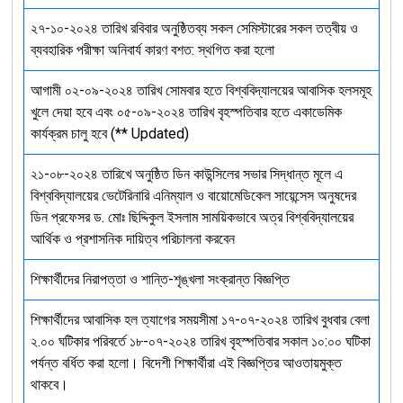
২৭-১০-২০২৪ তারিখ রবিবার অনুষ্ঠিতব্য সকল সেমিস্টারের সকল তত্বীয় ও
ব্যবহারিক পরীক্ষা অনিবার্য কারণ বশত: স্থগিত করা হলো
আগামী ০২-০৯-২০২৪ তারিখ সোমবার হতে বিশ্ববিদ্যালয়ের আবাসিক হলসমূহ
খুলে দেয়া হবে এবং ০৫-০৯-২০২৪ তারিখ বৃহস্পতিবার হতে একাডেমিক
কার্যক্রম চালু হবে (** Updated)
২১-০৮-২০২৪ তারিখে অনুষ্ঠিত ডিন কাউন্সিলের সভার সিদ্ধান্ত মূলে এ
বিশ্ববিদ্যালয়ের ভেটেরিনারি এনিম্যাল ও বায়োমেডিকেল সায়েন্সেস অনুষদের
ডিন প্রফেসর ড. মোঃ ছিদ্দিকুল ইসলাম সাময়িকভাবে অত্র বিশ্ববিদ্যালয়ের
আর্থিক ও প্রশাসনিক দায়িত্ব পরিচালনা করবেন
শিক্ষার্থীদের নিরাপত্তা ও শান্তি-শৃঙ্খলা সংক্রান্ত বিজ্ঞপ্তি
শিক্ষার্থীদের আবাসিক হল ত্যাগের সময়সীমা ১৭-০৭-২০২৪ তারিখ বুধবার বেলা
২.০০ ঘটিকার পরিবর্তে ১৮-০৭-২০২৪ তারিখ বৃহস্পতিবার সকাল ১০:০০ ঘটিকা
পর্যন্ত বর্ধিত করা হলো। বিদেশী শিক্ষার্থীরা এই বিজ্ঞপ্তির আওতায়মুক্ত
থাকবে।