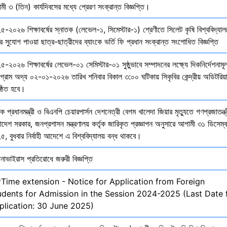
ী ৩ (তিন) কার্যদিবসের মধ্যে প্রেরণ সংক্রান্ত বিজ্ঞপ্তি।
৫-২০২৬ শিক্ষাবর্ষের স্নাতক (লেভেল-১, সিমেস্টার-১) শ্রেণীতে সিলেট কৃষি বিশ্ববিদ্যাল
ির সুযোগ পাওয়া ছাত্র-ছাত্রীদের ব্যাংকে ভর্তি ফি প্রধান সংক্রান্ত সংশোধিত বিজ্ঞপ্তি
-২০২৬ শিক্ষাবর্ষের লেভেল-০১ সেমিস্টার-০১ সুষ্ঠুভাবে সম্পাদনের লক্ষ্যে দিকনির্দেশনাম
োগ্রাম অদ্য ০২-০১-২০২৬ তারিখ শনিবার বিকাল ৩:০০ ঘটিকায় সিকৃবির কেন্দ্রীয় অডিটরিয়
ষ্ঠিত হবে।
ক প্রধানমন্ত্রী ও বিএনপি চেয়ারপার্সন দেশনেত্রী বেগম খালেদা জিয়ার মৃত্যুতে গণপ্রজাতন্ত্
াদেশ সরকার, জনপ্রশাসন মন্ত্রণালয় কর্তৃক জারিকৃত প্রজ্ঞাপন অনুসারে আগামী ৩১ ডিসেম্
, বুধবার নির্বাহী আদেশে এ বিশ্ববিদ্যালয় বন্ধ থাকবে।
নাভাইরাস প্রতিরোধে জরুরী বিজ্ঞপ্তি
*Time extension - Notice for Application from Foreign
udents for Admission in the Session 2024-2025 (Last Date 
plication: 30 June 2025)