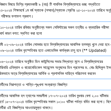
বিজ্ঞান বিষয়ে ডিগ্রি প্রদানকারী ৯ (নয়) টি পাবলিক বিশ্ববিদ্যালয়ে গুচ্ছ পদ্ধতিতে
৩-২০২৪ শিক্ষাবর্ষে ১ম বর্ষ স্নাতক (সম্মান)/স্নাতক শ্রেণির ২৫-১০-২০২৪ তারিখে অনুষ
তি পরীক্ষার ফলাফল প্রকাশ।
১০-২০২৪ তারিখ রবিবার অনুষ্ঠিতব্য সকল সেমিস্টারের সকল তত্বীয় ও ব্যবহারিক পরীক্ষা
বার্য কারণ বশত: স্থগিত করা হলো
মী ০২-০৯-২০২৪ তারিখ সোমবার হতে বিশ্ববিদ্যালয়ের আবাসিক হলসমূহ খুলে দেয়া হবে 
০৯-২০২৪ তারিখ বৃহস্পতিবার হতে একাডেমিক কার্যক্রম চালু হবে (** Updated)
০৮-২০২৪ তারিখে অনুষ্ঠিত ডিন কাউন্সিলের সভার সিদ্ধান্ত মূলে এ বিশ্ববিদ্যালয়ের
েরিনারি এনিম্যাল ও বায়োমেডিকেল সায়েন্সেস অনুষদের ডিন প্রফেসর ড. মোঃ ছিদ্দিকুল ইস
য়িকভাবে অত্র বিশ্ববিদ্যালয়ের আর্থিক ও প্রশাসনিক দায়িত্ব পরিচালনা করবেন
ষার্থীদের নিরাপত্তা ও শান্তি-শৃঙ্খলা সংক্রান্ত বিজ্ঞপ্তি
্ষার্থীদের আবাসিক হল ত্যাগের সময়সীমা ১৭-০৭-২০২৪ তারিখ বুধবার বেলা ২.০০ ঘটিকার
বর্তে ১৮-০৭-২০২৪ তারিখ বৃহস্পতিবার সকাল ১০:০০ ঘটিকা পর্যন্ত বর্ধিত করা হলো। বিদ
ষার্থীরা এই বিজ্ঞপ্তির আওতায়মুক্ত থাকবে।