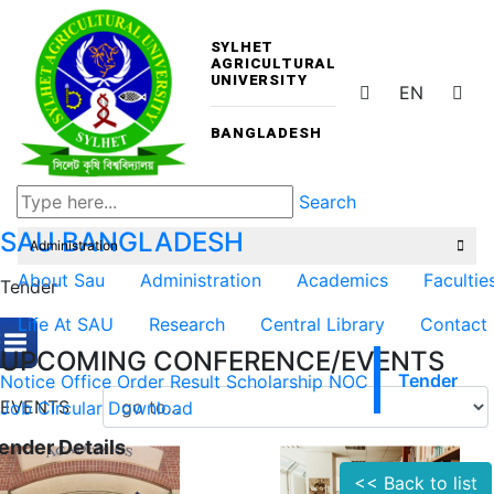
SYLHET
AGRICULTURAL
UNIVERSITY
EN
BANGLADESH
Search
SAU
BANGLADESH
Administration
About Sau
Administration
Academics
Facultie
Tender
Life At SAU
Research
Central Library
Contact
UPCOMING CONFERENCE/EVENTS
Notice
Office Order
Result
Scholarship
NOC
Tender
EVENTS
Job Circular
Download
ender Details
<< Back to list