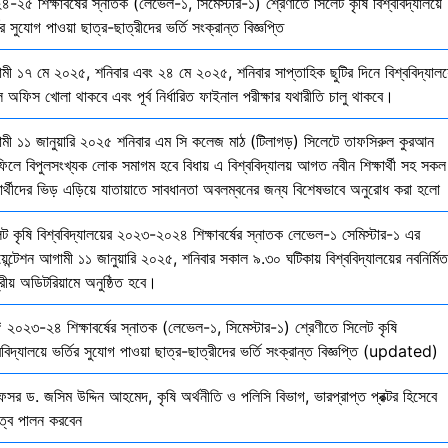
-২৫ শিক্ষাবর্ষের স্নাতক (লেভেল-১, সিমেস্টার-১) শ্রেণীতে সিলেট কৃষি বিশ্ববিদ্যালয়ে
ির সুযোগ পাওয়া ছাত্র-ছাত্রীদের ভর্তি সংক্রান্ত বিজ্ঞপ্তি
মী ১৭ মে ২০২৫, শনিবার এবং ২৪ মে ২০২৫, শনিবার সাপ্তাহিক ছুটির দিনে বিশ্ববিদ্যালয
 অফিস খোলা থাকবে এবং পূর্ব নির্ধারিত ফাইনাল পরীক্ষার যথারীতি চালু থাকবে।
মী ১১ জানুয়ারি ২০২৫ শনিবার এম সি কলেজ মাঠ (টিলাগড়) সিলেটে তাফসিরুল কুরআন
ফিলে বিপুলসংখ্যক লোক সমাগম হবে বিধায় এ বিশ্ববিদ্যালয় আগত নবীন শিক্ষার্থী সহ সকল
ষার্থীদের ভিড় এড়িয়ে যাতায়াতে সাবধানতা অবলম্বনের জন্য বিশেষভাবে অনুরোধ করা হলো
েট কৃষি বিশ্ববিদ্যালয়ের ২০২৩-২০২৪ শিক্ষাবর্ষের স্নাতক লেভেল-১ সেমিস্টার-১ এর
য়েন্টেশন আগামী ১১ জানুয়ারি ২০২৫, শনিবার সকাল ৯.৩০ ঘটিকায় বিশ্ববিদ্যালয়ের নবনির্মিত
দ্রীয় অডিটরিয়ামে অনুষ্ঠিত হবে।
 ২০২৩-২৪ শিক্ষাবর্ষের স্নাতক (লেভেল-১, সিমেস্টার-১) শ্রেণীতে সিলেট কৃষি
ববিদ্যালয়ে ভর্তির সুযোগ পাওয়া ছাত্র-ছাত্রীদের ভর্তি সংক্রান্ত বিজ্ঞপ্তি (updated)
েসর ড. জসিম উদ্দিন আহমেদ, কৃষি অর্থনীতি ও পলিসি বিভাগ, ভারপ্রাপ্ত প্রক্টর হিসেবে
িত্ব পালন করবেন