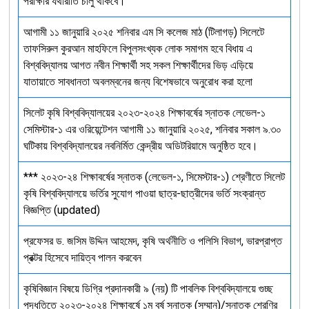
পরীক্ষার যথারীতি চালু থাকবে।
আগামী ১১ জানুয়ারি ২০২৫ শনিবার এম সি কলেজ মাঠ (টিলাগড়) সিলেটে
তাফসিরুল কুরআন মাহফিলে বিপুলসংখ্যক লোক সমাগম হবে বিধায় এ
বিশ্ববিদ্যালয় আগত নবীন শিক্ষার্থী সহ সকল শিক্ষার্থীদের ভিড় এড়িয়ে
যাতায়াতে সাবধানতা অবলম্বনের জন্য বিশেষভাবে অনুরোধ করা হলো
সিলেট কৃষি বিশ্ববিদ্যালয়ের ২০২৩-২০২৪ শিক্ষাবর্ষের স্নাতক লেভেল-১
সেমিস্টার-১ এর ওরিয়েন্টেশন আগামী ১১ জানুয়ারি ২০২৫, শনিবার সকাল ৯.৩০
ঘটিকায় বিশ্ববিদ্যালয়ের নবনির্মিত কেন্দ্রীয় অডিটরিয়ামে অনুষ্ঠিত হবে।
*** ২০২৩-২৪ শিক্ষাবর্ষের স্নাতক (লেভেল-১, সিমেস্টার-১) শ্রেণীতে সিলেট
কৃষি বিশ্ববিদ্যালয়ে ভর্তির সুযোগ পাওয়া ছাত্র-ছাত্রীদের ভর্তি সংক্রান্ত
বিজ্ঞপ্তি (updated)
প্রফেসর ড. জসিম উদ্দিন আহমেদ, কৃষি অর্থনীতি ও পলিসি বিভাগ, ভারপ্রাপ্ত
প্রক্টর হিসেবে দায়িত্ব পালন করবেন
কৃষিবিজ্ঞান বিষয়ে ডিগ্রি প্রদানকারী ৯ (নয়) টি পাবলিক বিশ্ববিদ্যালয়ে গুচ্ছ
পদ্ধতিতে ২০২৩-২০২৪ শিক্ষাবর্ষে ১ম বর্ষ স্নাতক (সম্মান)/স্নাতক শ্রেণির