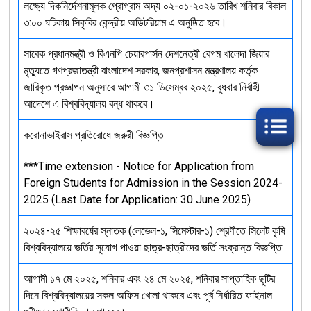
লক্ষ্যে দিকনির্দেশনামূলক প্রোগ্রাম অদ্য ০২-০১-২০২৬ তারিখ শনিবার বিকাল
৩:০০ ঘটিকায় সিকৃবির কেন্দ্রীয় অডিটরিয়াম এ অনুষ্ঠিত হবে।
সাবেক প্রধানমন্ত্রী ও বিএনপি চেয়ারপার্সন দেশনেত্রী বেগম খালেদা জিয়ার
মৃত্যুতে গণপ্রজাতন্ত্রী বাংলাদেশ সরকার, জনপ্রশাসন মন্ত্রণালয় কর্তৃক
জারিকৃত প্রজ্ঞাপন অনুসারে আগামী ৩১ ডিসেম্বর ২০২৫, বুধবার নির্বাহী
আদেশে এ বিশ্ববিদ্যালয় বন্ধ থাকবে।
করোনাভাইরাস প্রতিরোধে জরুরী বিজ্ঞপ্তি
***Time extension - Notice for Application from
Foreign Students for Admission in the Session 2024-
2025 (Last Date for Application: 30 June 2025)
২০২৪-২৫ শিক্ষাবর্ষের স্নাতক (লেভেল-১, সিমেস্টার-১) শ্রেণীতে সিলেট কৃষি
বিশ্ববিদ্যালয়ে ভর্তির সুযোগ পাওয়া ছাত্র-ছাত্রীদের ভর্তি সংক্রান্ত বিজ্ঞপ্তি
আগামী ১৭ মে ২০২৫, শনিবার এবং ২৪ মে ২০২৫, শনিবার সাপ্তাহিক ছুটির
দিনে বিশ্ববিদ্যালয়ের সকল অফিস খোলা থাকবে এবং পূর্ব নির্ধারিত ফাইনাল