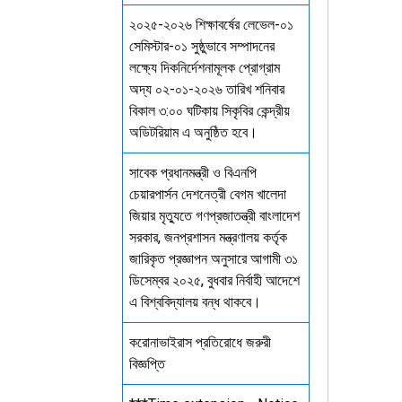
২০২৫-২০২৬ শিক্ষাবর্ষের লেভেল-০১
সেমিস্টার-০১ সুষ্ঠুভাবে সম্পাদনের
লক্ষ্যে দিকনির্দেশনামূলক প্রোগ্রাম
অদ্য ০২-০১-২০২৬ তারিখ শনিবার
বিকাল ৩:০০ ঘটিকায় সিকৃবির কেন্দ্রীয়
অডিটরিয়াম এ অনুষ্ঠিত হবে।
সাবেক প্রধানমন্ত্রী ও বিএনপি
চেয়ারপার্সন দেশনেত্রী বেগম খালেদা
জিয়ার মৃত্যুতে গণপ্রজাতন্ত্রী বাংলাদেশ
সরকার, জনপ্রশাসন মন্ত্রণালয় কর্তৃক
জারিকৃত প্রজ্ঞাপন অনুসারে আগামী ৩১
ডিসেম্বর ২০২৫, বুধবার নির্বাহী আদেশে
এ বিশ্ববিদ্যালয় বন্ধ থাকবে।
করোনাভাইরাস প্রতিরোধে জরুরী
বিজ্ঞপ্তি