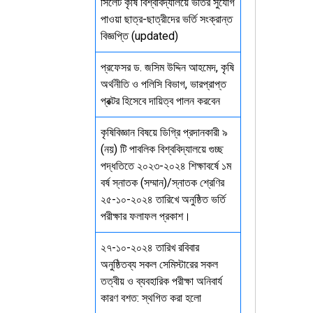
সিলেট কৃষি বিশ্ববিদ্যালয়ে ভর্তির সুযোগ
পাওয়া ছাত্র-ছাত্রীদের ভর্তি সংক্রান্ত
বিজ্ঞপ্তি (updated)
প্রফেসর ড. জসিম উদ্দিন আহমেদ, কৃষি
অর্থনীতি ও পলিসি বিভাগ, ভারপ্রাপ্ত
প্রক্টর হিসেবে দায়িত্ব পালন করবেন
কৃষিবিজ্ঞান বিষয়ে ডিগ্রি প্রদানকারী ৯
(নয়) টি পাবলিক বিশ্ববিদ্যালয়ে গুচ্ছ
পদ্ধতিতে ২০২৩-২০২৪ শিক্ষাবর্ষে ১ম
বর্ষ স্নাতক (সম্মান)/স্নাতক শ্রেণির
২৫-১০-২০২৪ তারিখে অনুষ্ঠিত ভর্তি
পরীক্ষার ফলাফল প্রকাশ।
২৭-১০-২০২৪ তারিখ রবিবার
অনুষ্ঠিতব্য সকল সেমিস্টারের সকল
তত্বীয় ও ব্যবহারিক পরীক্ষা অনিবার্য
কারণ বশত: স্থগিত করা হলো