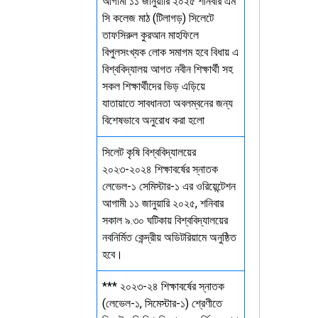
আগামী ১১ জানুয়ারি ২০২৫ শনিবার এম
সি কলেজ মাঠ (টিলাগড়) সিলেটে
তাফসিরুল কুরআন মাহফিলে
বিপুলসংখ্যক লোক সমাগম হবে বিধায় এ
বিশ্ববিদ্যালয় আগত নবীন শিক্ষার্থী সহ
সকল শিক্ষার্থীদের ভিড় এড়িয়ে
যাতায়াতে সাবধানতা অবলম্বনের জন্য
বিশেষভাবে অনুরোধ করা হলো
সিলেট কৃষি বিশ্ববিদ্যালয়ের
২০২৩-২০২৪ শিক্ষাবর্ষের স্নাতক
লেভেল-১ সেমিস্টার-১ এর ওরিয়েন্টেশন
আগামী ১১ জানুয়ারি ২০২৫, শনিবার
সকাল ৯.৩০ ঘটিকায় বিশ্ববিদ্যালয়ের
নবনির্মিত কেন্দ্রীয় অডিটরিয়ামে অনুষ্ঠিত
হবে।
*** ২০২৩-২৪ শিক্ষাবর্ষের স্নাতক
(লেভেল-১, সিমেস্টার-১) শ্রেণীতে