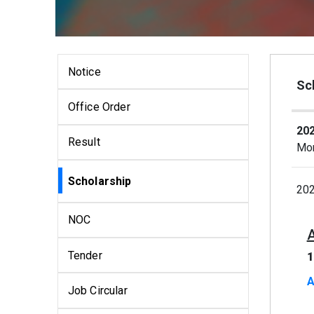
Notice
Sch
Office Order
202
Result
Mon
Scholarship
202
NOC
Tender
1
A
Job Circular