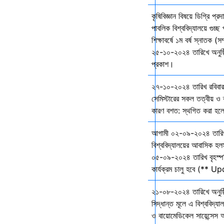
কৃষিবিজ্ঞান বিষয়ে ডিগ্রি প্র
পাবলিক বিশ্ববিদ্যালয়ে গুচ
শিক্ষাবর্ষে ১ম বর্ষ স্নাতক (স
২৫-১০-২০২৪ তারিখে অনুষ্ঠি
প্রকাশ।
২৭-১০-২০২৪ তারিখ রবিবার 
সেমিস্টারের সকল তত্বীয় ও ব্
কারণ বশত: স্থগিত করা হল
আগামী ০২-০৯-২০২৪ তারি
বিশ্ববিদ্যালয়ের আবাসিক হল
০৫-০৯-২০২৪ তারিখ বৃহস্প
কার্যক্রম চালু হবে (** 
২১-০৮-২০২৪ তারিখে অনুষ্ঠ
সিদ্ধান্ত মূলে এ বিশ্ববিদ্য
ও বায়োমেডিকেল সায়েন্সেস 