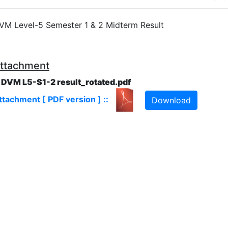
VM Level-5 Semester 1 & 2 Midterm Result
ttachment
. DVM L5-S1-2 result_rotated.pdf
ttachment [ PDF version ] ::
Download