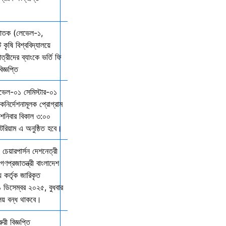
্নাতক (লেভেল-১,
 কৃষি বিশ্ববিদ্যালয়ে
ত্রীদের ব্যাংকে ভর্তি ফি
জ্ঞপ্তি
েভেল-০১ সেমিস্টার-০১
দিকনির্দেশনামূলক প্রোগ্রাম
নিবার বিকাল ৩:০০
িটরিয়াম এ অনুষ্ঠিত হবে।
 চেয়ারপার্সন দেশনেত্রী
গণপ্রজাতন্ত্রী বাংলাদেশ
় কর্তৃক জারিকৃত
১ ডিসেম্বর ২০২৫, বুধবার
ালয় বন্ধ থাকবে।
ী বিজ্ঞপ্তি