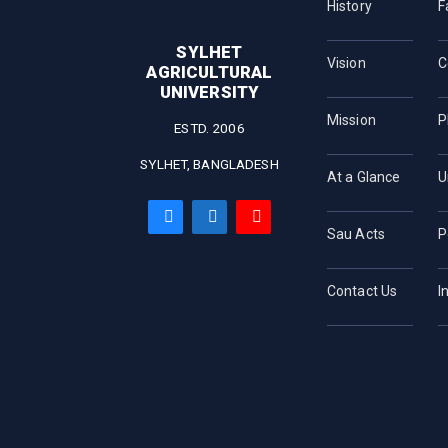
History
F
SYLHET
Vision
C
AGRICULTURAL
UNIVERSITY
Mission
P
ESTD. 2006
SYLHET, BANGLADESH
At a Glance
U
Sau Acts
P
Contact Us
I