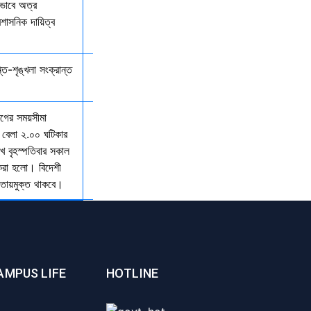
কভাবে অত্র
রশাসনিক দায়িত্ব
্তি-শৃঙ্খলা সংক্রান্ত
যাগের সময়সীমা
 বেলা ২.০০ ঘটিকার
খ বৃহস্পতিবার সকাল
 করা হলো। বিদেশী
আওতায়মুক্ত থাকবে।
AMPUS LIFE
HOTLINE