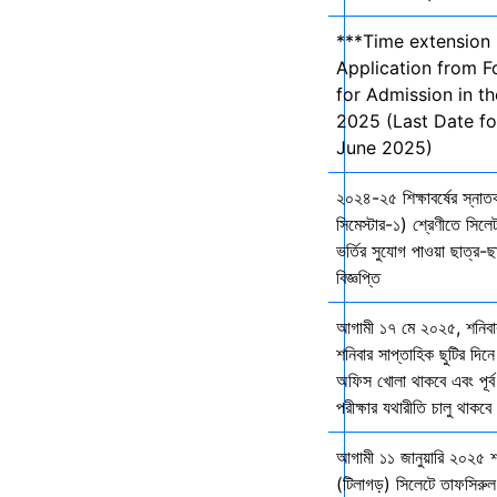
***Time extension 
Application from F
for Admission in t
2025 (Last Date fo
June 2025)
২০২৪-২৫ শিক্ষাবর্ষের স্না
সিমেস্টার-১) শ্রেণীতে সিলেট
ভর্তির সুযোগ পাওয়া ছাত্র-ছা
বিজ্ঞপ্তি
আগামী ১৭ মে ২০২৫, শনিব
শনিবার সাপ্তাহিক ছুটির দিনে
অফিস খোলা থাকবে এবং পূর্ব 
পরীক্ষার যথারীতি চালু থাকব
আগামী ১১ জানুয়ারি ২০২৫ 
(টিলাগড়) সিলেটে তাফসিরু