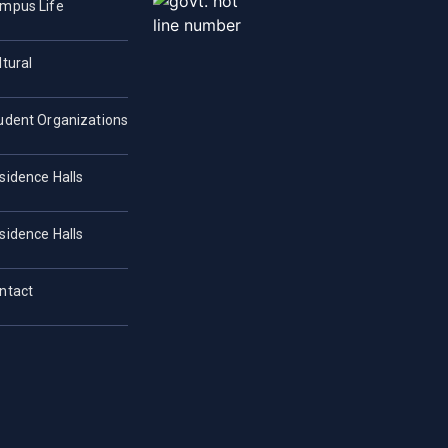
mpus Life
ltural
udent Organizations
sidence Halls
sidence Halls
ntact