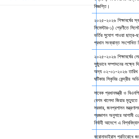
বিজ্ঞপ্তি।
২০২৫-২০২৬ শিক্ষাবর্ষের স
সিমেস্টার-১) শ্রেণীতে সিলেট
ভর্তির সুযোগ পাওয়া ছাত্র-ছা
প্রধান সংক্রান্ত সংশোধিত বি
২০২৫-২০২৬ শিক্ষাবর্ষের ল
সুষ্ঠুভাবে সম্পাদনের লক্ষ্যে 
অদ্য ০২-০১-২০২৬ তারিখ শ
ঘটিকায় সিকৃবির কেন্দ্রীয় অড
সাবেক প্রধানমন্ত্রী ও বিএনপি
বেগম খালেদা জিয়ার মৃত্যুতে 
সরকার, জনপ্রশাসন মন্ত্রণালয
প্রজ্ঞাপন অনুসারে আগামী ৩
নির্বাহী আদেশে এ বিশ্ববিদ্য
করোনাভাইরাস প্রতিরোধে জরুর