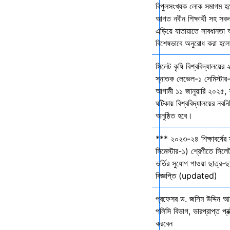
বিপুলসংখ্যক লোক সমাগম হবে 
আগত নবীন শিক্ষার্থী সহ সকল 
এড়িয়ে যাতায়াতে সাবধানতা
বিশেষভাবে অনুরোধ করা হল
সিলেট কৃষি বিশ্ববিদ্যালয়ের
স্নাতক লেভেল-১ সেমিস্টার-
আগামী ১১ জানুয়ারি ২০২৫,
ঘটিকায় বিশ্ববিদ্যালয়ের নবনির
অনুষ্ঠিত হবে।
*** ২০২৩-২৪ শিক্ষাবর্ষের
সিমেস্টার-১) শ্রেণীতে সিলেট
ভর্তির সুযোগ পাওয়া ছাত্র-ছা
বিজ্ঞপ্তি (updated)
প্রফেসর ড. জসিম উদ্দিন আহ
পলিসি বিভাগ, ভারপ্রাপ্ত প্রক
করবেন