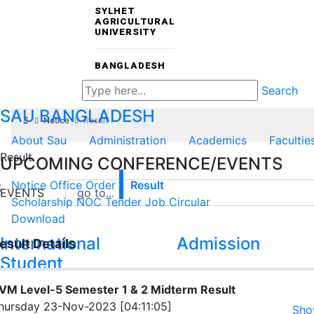
SYLHET
AGRICULTURAL
UNIVERSITY
BANGLADESH
Search
SAU
BANGLADESH
Notice
Result
About Sau
Administration
Academics
Facultie
Result
UPCOMING CONFERENCE/EVENTS
Notice
Office Order
Result
EVENTS
Scholarship
NOC
Tender
Job Circular
Download
International
Admission
esult Details
Student
VM Level-5 Semester 1 & 2 Midterm Result
hursday 23-Nov-2023 [04:11:05]
Sho