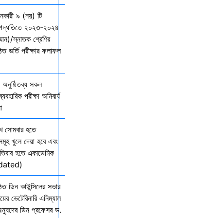
দানকারী ৯ (নয়) টি
্ছ পদ্ধতিতে ২০২৩-২০২৪
ম্মান)/স্নাতক শ্রেণির
ত ভর্তি পরীক্ষার ফলাফল
অনুষ্ঠিতব্য সকল
যবহারিক পরীক্ষা অনিবার্য
ো
খ সোমবার হতে
সমূহ খুলে দেয়া হবে এবং
তিবার হতে একাডেমিক
Updated)
িত ডিন কাউন্সিলের সভার
ালয়ের ভেটেরিনারি এনিম্যাল
অনুষদের ডিন প্রফেসর ড.