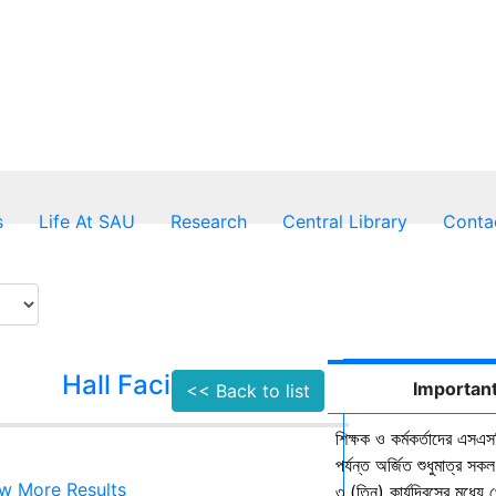
s
Life At SAU
Research
Central Library
Conta
Hall Facilities
Campus Faci
Important
<< Back to list
শিক্ষক ও কর্মকর্তাদের এসএসস
পর্যন্ত অর্জিত শুধুমাত্র স
w More Results
৩ (তিন) কার্যদিবসের মধ্যে প