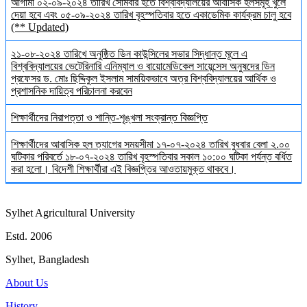
আগামী ০২-০৯-২০২৪ তারিখ সোমবার হতে বিশ্ববিদ্যালয়ের আবাসিক হলসমূহ খুলে
দেয়া হবে এবং ০৫-০৯-২০২৪ তারিখ বৃহস্পতিবার হতে একাডেমিক কার্যক্রম চালু হবে
(** Updated)
২১-০৮-২০২৪ তারিখে অনুষ্ঠিত ডিন কাউন্সিলের সভার সিদ্ধান্ত মূলে এ
বিশ্ববিদ্যালয়ের ভেটেরিনারি এনিম্যাল ও বায়োমেডিকেল সায়েন্সেস অনুষদের ডিন
প্রফেসর ড. মোঃ ছিদ্দিকুল ইসলাম সাময়িকভাবে অত্র বিশ্ববিদ্যালয়ের আর্থিক ও
প্রশাসনিক দায়িত্ব পরিচালনা করবেন
শিক্ষার্থীদের নিরাপত্তা ও শান্তি-শৃঙ্খলা সংক্রান্ত বিজ্ঞপ্তি
শিক্ষার্থীদের আবাসিক হল ত্যাগের সময়সীমা ১৭-০৭-২০২৪ তারিখ বুধবার বেলা ২.০০
ঘটিকার পরিবর্তে ১৮-০৭-২০২৪ তারিখ বৃহস্পতিবার সকাল ১০:০০ ঘটিকা পর্যন্ত বর্ধিত
করা হলো। বিদেশী শিক্ষার্থীরা এই বিজ্ঞপ্তির আওতায়মুক্ত থাকবে।
Sylhet Agricultural University
Estd. 2006
Sylhet, Bangladesh
About Us
History