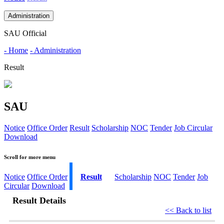
Administration
SAU Official
- Home
- Administration
Result
SAU
Notice
Office Order
Result
Scholarship
NOC
Tender
Job Circular
Download
Scroll for more menu
Notice
Office Order
Result
Scholarship
NOC
Tender
Job
Circular
Download
Result Details
<< Back to list