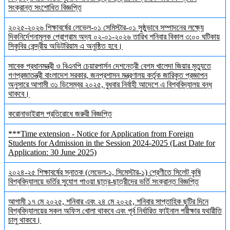
সংক্রান্ত সংশোধিত বিজ্ঞপ্তি
২০২৫-২০২৬ শিক্ষাবর্ষের লেভেল-০১ সেমিস্টার-০১ সুষ্ঠুভাবে সম্পাদনের লক্ষ্যে
দিকনির্দেশনামূলক প্রোগ্রাম অদ্য ০২-০১-২০২৬ তারিখ শনিবার বিকাল ৩:০০ ঘটিকায়
সিকৃবির কেন্দ্রীয় অডিটরিয়াম এ অনুষ্ঠিত হবে।
সাবেক প্রধানমন্ত্রী ও বিএনপি চেয়ারপার্সন দেশনেত্রী বেগম খালেদা জিয়ার মৃত্যুতে
গণপ্রজাতন্ত্রী বাংলাদেশ সরকার, জনপ্রশাসন মন্ত্রণালয় কর্তৃক জারিকৃত প্রজ্ঞাপন
অনুসারে আগামী ৩১ ডিসেম্বর ২০২৫, বুধবার নির্বাহী আদেশে এ বিশ্ববিদ্যালয় বন্ধ
থাকবে।
করোনাভাইরাস প্রতিরোধে জরুরী বিজ্ঞপ্তি
***Time extension - Notice for Application from Foreign
Students for Admission in the Session 2024-2025 (Last Date for
Application: 30 June 2025)
২০২৪-২৫ শিক্ষাবর্ষের স্নাতক (লেভেল-১, সিমেস্টার-১) শ্রেণীতে সিলেট কৃষি
বিশ্ববিদ্যালয়ে ভর্তির সুযোগ পাওয়া ছাত্র-ছাত্রীদের ভর্তি সংক্রান্ত বিজ্ঞপ্তি
আগামী ১৭ মে ২০২৫, শনিবার এবং ২৪ মে ২০২৫, শনিবার সাপ্তাহিক ছুটির দিনে
বিশ্ববিদ্যালয়ের সকল অফিস খোলা থাকবে এবং পূর্ব নির্ধারিত ফাইনাল পরীক্ষার যথারীতি
চালু থাকবে।