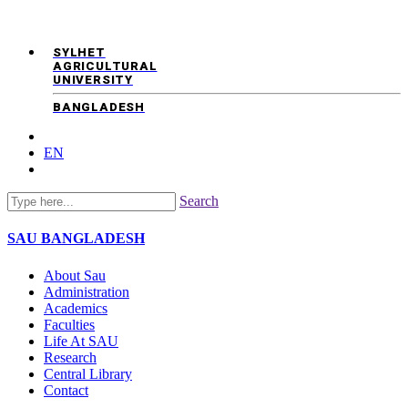
SYLHET
AGRICULTURAL
UNIVERSITY
BANGLADESH
EN
Search
SAU
BANGLADESH
About Sau
Administration
Academics
Faculties
Life At SAU
Research
Central Library
Contact