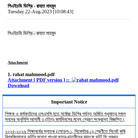
পিএইচডি ডিগ্রি - রাহাত মাহমুদ
Tuesday 22-Aug-2023 [10:08:43]
পিএইচডি ডিগ্রি - রাহাত মাহমুদ
Attachment
1. rahat mahmood.pdf
Attachment [ PDF version ] ::
Download
Important Notice
শিক্ষক ও কর্মকর্তাদের এসএসসি হতে সর্বোচ্চ ডিগ্রি পর্যন্ত অর্জিত শুধুমাত্র সকল
সনদের অনুলিপি আগামী ৩ (তিন) কার্যদিবসের মধ্যে প্রেরণ সংক্রান্ত বিজ্ঞপ্তি।
২০২৫-২০২৬ শিক্ষাবর্ষের স্নাতক (লেভেল-১, সিমেস্টার-১) শ্রেণীতে সিলেট কৃষি
বিশ্ববিদ্যালয়ে ভর্তির সুযোগ পাওয়া ছাত্র-ছাত্রীদের ব্যাংকে ভর্তি ফি প্রধান