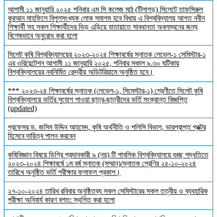
আগামী ১১ জানুয়ারি ২০২৫ শনিবার এম সি কলেজ মাঠ (টিলাগড়) সিলেটে তাফসিরুল
কুরআন মাহফিলে বিপুলসংখ্যক লোক সমাগম হবে বিধায় এ বিশ্ববিদ্যালয় আগত নবীন
শিক্ষার্থী সহ সকল শিক্ষার্থীদের ভিড় এড়িয়ে যাতায়াতে সাবধানতা অবলম্বনের জন্য
বিশেষভাবে অনুরোধ করা হলো
সিলেট কৃষি বিশ্ববিদ্যালয়ের ২০২৩-২০২৪ শিক্ষাবর্ষের স্নাতক লেভেল-১ সেমিস্টার-১
এর ওরিয়েন্টেশন আগামী ১১ জানুয়ারি ২০২৫, শনিবার সকাল ৯.৩০ ঘটিকায়
বিশ্ববিদ্যালয়ের নবনির্মিত কেন্দ্রীয় অডিটরিয়ামে অনুষ্ঠিত হবে।
*** ২০২৩-২৪ শিক্ষাবর্ষের স্নাতক (লেভেল-১, সিমেস্টার-১) শ্রেণীতে সিলেট কৃষি
বিশ্ববিদ্যালয়ে ভর্তির সুযোগ পাওয়া ছাত্র-ছাত্রীদের ভর্তি সংক্রান্ত বিজ্ঞপ্তি
(updated)
প্রফেসর ড. জসিম উদ্দিন আহমেদ, কৃষি অর্থনীতি ও পলিসি বিভাগ, ভারপ্রাপ্ত প্রক্টর
হিসেবে দায়িত্ব পালন করবেন
কৃষিবিজ্ঞান বিষয়ে ডিগ্রি প্রদানকারী ৯ (নয়) টি পাবলিক বিশ্ববিদ্যালয়ে গুচ্ছ পদ্ধতিতে
২০২৩-২০২৪ শিক্ষাবর্ষে ১ম বর্ষ স্নাতক (সম্মান)/স্নাতক শ্রেণির ২৫-১০-২০২৪
তারিখে অনুষ্ঠিত ভর্তি পরীক্ষার ফলাফল প্রকাশ।
২৭-১০-২০২৪ তারিখ রবিবার অনুষ্ঠিতব্য সকল সেমিস্টারের সকল তত্বীয় ও ব্যবহারিক
পরীক্ষা অনিবার্য কারণ বশত: স্থগিত করা হলো