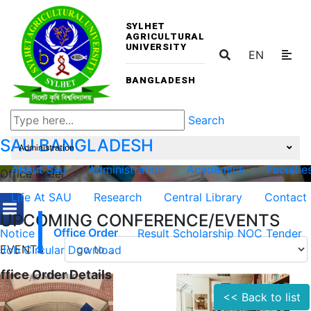
SYLHET
AGRICULTURAL
UNIVERSITY
EN
BANGLADESH
Search
SAU
BANGLADESH
Administration
About Sau
Administration
Academics
Facultie
Office Order
Life At SAU
Research
Central Library
Contact
UPCOMING CONFERENCE/EVENTS
Notice
Office Order
Result
Scholarship
NOC
Tender
EVENTS
Job Circular
Download
ffice Order Details
<< Back to list