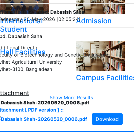
ffice Order/GO- Kbd. Dabasish Saha
ednesday 20-May-2026 [02:05:24]
International
Admission
Student
bd. Dabasish Saha
dditional Director
Hall Facilities
aculty of Biotechnology and Genetic Engineering
ylhet Agricultural University
ylhet-3100, Bangladesh
Campus Facilitie
ttachment
Show More Results
. Dabasish Shah-20260520_0006.pdf
ttachment [ PDF version ] ::
Download