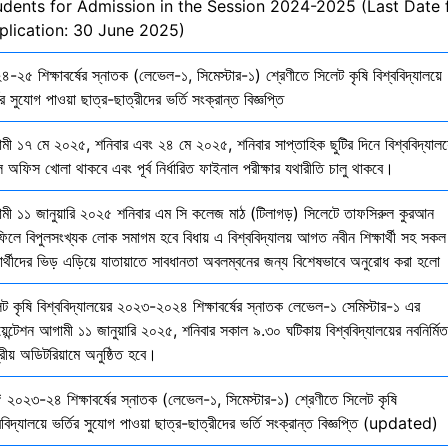
udents for Admission in the Session 2024-2025 (Last Date 
plication: 30 June 2025)
-২৫ শিক্ষাবর্ষের স্নাতক (লেভেল-১, সিমেস্টার-১) শ্রেণীতে সিলেট কৃষি বিশ্ববিদ্যালয়ে
ির সুযোগ পাওয়া ছাত্র-ছাত্রীদের ভর্তি সংক্রান্ত বিজ্ঞপ্তি
মী ১৭ মে ২০২৫, শনিবার এবং ২৪ মে ২০২৫, শনিবার সাপ্তাহিক ছুটির দিনে বিশ্ববিদ্যালয
 অফিস খোলা থাকবে এবং পূর্ব নির্ধারিত ফাইনাল পরীক্ষার যথারীতি চালু থাকবে।
মী ১১ জানুয়ারি ২০২৫ শনিবার এম সি কলেজ মাঠ (টিলাগড়) সিলেটে তাফসিরুল কুরআন
ফিলে বিপুলসংখ্যক লোক সমাগম হবে বিধায় এ বিশ্ববিদ্যালয় আগত নবীন শিক্ষার্থী সহ সকল
ষার্থীদের ভিড় এড়িয়ে যাতায়াতে সাবধানতা অবলম্বনের জন্য বিশেষভাবে অনুরোধ করা হলো
েট কৃষি বিশ্ববিদ্যালয়ের ২০২৩-২০২৪ শিক্ষাবর্ষের স্নাতক লেভেল-১ সেমিস্টার-১ এর
য়েন্টেশন আগামী ১১ জানুয়ারি ২০২৫, শনিবার সকাল ৯.৩০ ঘটিকায় বিশ্ববিদ্যালয়ের নবনির্মিত
দ্রীয় অডিটরিয়ামে অনুষ্ঠিত হবে।
 ২০২৩-২৪ শিক্ষাবর্ষের স্নাতক (লেভেল-১, সিমেস্টার-১) শ্রেণীতে সিলেট কৃষি
ববিদ্যালয়ে ভর্তির সুযোগ পাওয়া ছাত্র-ছাত্রীদের ভর্তি সংক্রান্ত বিজ্ঞপ্তি (updated)