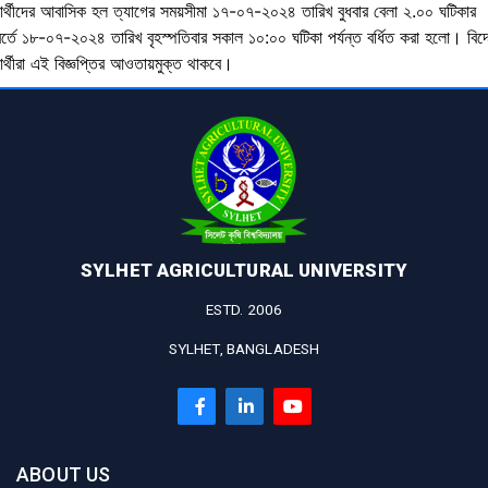
্ষার্থীদের আবাসিক হল ত্যাগের সময়সীমা ১৭-০৭-২০২৪ তারিখ বুধবার বেলা ২.০০ ঘটিকার
বর্তে ১৮-০৭-২০২৪ তারিখ বৃহস্পতিবার সকাল ১০:০০ ঘটিকা পর্যন্ত বর্ধিত করা হলো। বিদ
ষার্থীরা এই বিজ্ঞপ্তির আওতায়মুক্ত থাকবে।
SYLHET AGRICULTURAL UNIVERSITY
ESTD. 2006
SYLHET, BANGLADESH
ABOUT US