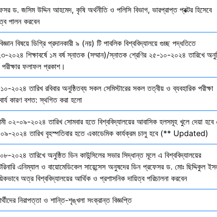
েসর ড. জসিম উদ্দিন আহমেদ, কৃষি অর্থনীতি ও পলিসি বিভাগ, ভারপ্রাপ্ত প্রক্টর হিসেবে
িত্ব পালন করবেন
বিজ্ঞান বিষয়ে ডিগ্রি প্রদানকারী ৯ (নয়) টি পাবলিক বিশ্ববিদ্যালয়ে গুচ্ছ পদ্ধতিতে
৩-২০২৪ শিক্ষাবর্ষে ১ম বর্ষ স্নাতক (সম্মান)/স্নাতক শ্রেণির ২৫-১০-২০২৪ তারিখে অনুষ
তি পরীক্ষার ফলাফল প্রকাশ।
১০-২০২৪ তারিখ রবিবার অনুষ্ঠিতব্য সকল সেমিস্টারের সকল তত্বীয় ও ব্যবহারিক পরীক্ষা
বার্য কারণ বশত: স্থগিত করা হলো
মী ০২-০৯-২০২৪ তারিখ সোমবার হতে বিশ্ববিদ্যালয়ের আবাসিক হলসমূহ খুলে দেয়া হবে 
০৯-২০২৪ তারিখ বৃহস্পতিবার হতে একাডেমিক কার্যক্রম চালু হবে (** Updated)
০৮-২০২৪ তারিখে অনুষ্ঠিত ডিন কাউন্সিলের সভার সিদ্ধান্ত মূলে এ বিশ্ববিদ্যালয়ের
েরিনারি এনিম্যাল ও বায়োমেডিকেল সায়েন্সেস অনুষদের ডিন প্রফেসর ড. মোঃ ছিদ্দিকুল ইস
য়িকভাবে অত্র বিশ্ববিদ্যালয়ের আর্থিক ও প্রশাসনিক দায়িত্ব পরিচালনা করবেন
ষার্থীদের নিরাপত্তা ও শান্তি-শৃঙ্খলা সংক্রান্ত বিজ্ঞপ্তি