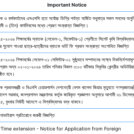
Important Notice
ষক ও কর্মকর্তাদের এসএসসি হতে সর্বোচ্চ ডিগ্রি পর্যন্ত অর্জিত শুধুমাত্র সকল সনদের অনুল
ী ৩ (তিন) কার্যদিবসের মধ্যে প্রেরণ সংক্রান্ত বিজ্ঞপ্তি।
৫-২০২৬ শিক্ষাবর্ষের স্নাতক (লেভেল-১, সিমেস্টার-১) শ্রেণীতে সিলেট কৃষি বিশ্ববিদ্যাল
ির সুযোগ পাওয়া ছাত্র-ছাত্রীদের ব্যাংকে ভর্তি ফি প্রধান সংক্রান্ত সংশোধিত বিজ্ঞপ্তি
-২০২৬ শিক্ষাবর্ষের লেভেল-০১ সেমিস্টার-০১ সুষ্ঠুভাবে সম্পাদনের লক্ষ্যে দিকনির্দেশনাম
োগ্রাম অদ্য ০২-০১-২০২৬ তারিখ শনিবার বিকাল ৩:০০ ঘটিকায় সিকৃবির কেন্দ্রীয় অডিটরিয়
ষ্ঠিত হবে।
ক প্রধানমন্ত্রী ও বিএনপি চেয়ারপার্সন দেশনেত্রী বেগম খালেদা জিয়ার মৃত্যুতে গণপ্রজাতন্ত্
াদেশ সরকার, জনপ্রশাসন মন্ত্রণালয় কর্তৃক জারিকৃত প্রজ্ঞাপন অনুসারে আগামী ৩১ ডিসেম্
, বুধবার নির্বাহী আদেশে এ বিশ্ববিদ্যালয় বন্ধ থাকবে।
নাভাইরাস প্রতিরোধে জরুরী বিজ্ঞপ্তি
*Time extension - Notice for Application from Foreign