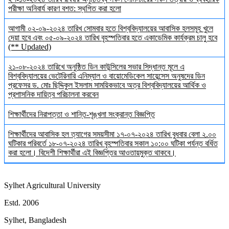
পরীক্ষা অনিবার্য কারণ বশত: স্থগিত করা হলো
আগামী ০২-০৯-২০২৪ তারিখ সোমবার হতে বিশ্ববিদ্যালয়ের আবাসিক হলসমূহ খুলে
দেয়া হবে এবং ০৫-০৯-২০২৪ তারিখ বৃহস্পতিবার হতে একাডেমিক কার্যক্রম চালু হবে
(** Updated)
২১-০৮-২০২৪ তারিখে অনুষ্ঠিত ডিন কাউন্সিলের সভার সিদ্ধান্ত মূলে এ
বিশ্ববিদ্যালয়ের ভেটেরিনারি এনিম্যাল ও বায়োমেডিকেল সায়েন্সেস অনুষদের ডিন
প্রফেসর ড. মোঃ ছিদ্দিকুল ইসলাম সাময়িকভাবে অত্র বিশ্ববিদ্যালয়ের আর্থিক ও
প্রশাসনিক দায়িত্ব পরিচালনা করবেন
শিক্ষার্থীদের নিরাপত্তা ও শান্তি-শৃঙ্খলা সংক্রান্ত বিজ্ঞপ্তি
শিক্ষার্থীদের আবাসিক হল ত্যাগের সময়সীমা ১৭-০৭-২০২৪ তারিখ বুধবার বেলা ২.০০
ঘটিকার পরিবর্তে ১৮-০৭-২০২৪ তারিখ বৃহস্পতিবার সকাল ১০:০০ ঘটিকা পর্যন্ত বর্ধিত
করা হলো। বিদেশী শিক্ষার্থীরা এই বিজ্ঞপ্তির আওতায়মুক্ত থাকবে।
Sylhet Agricultural University
Estd. 2006
Sylhet, Bangladesh