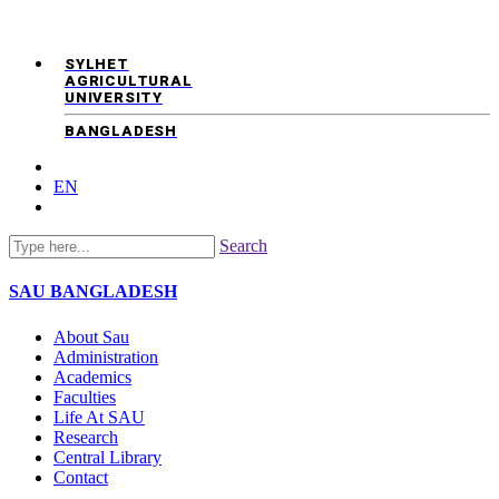
SYLHET
AGRICULTURAL
UNIVERSITY
BANGLADESH
EN
Search
SAU
BANGLADESH
About Sau
Administration
Academics
Faculties
Life At SAU
Research
Central Library
Contact