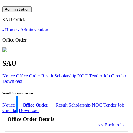
Administration
SAU Official
- Home
- Administration
Office Order
SAU
Notice
Office Order
Result
Scholarship
NOC
Tender
Job Circular
Download
Scroll for more menu
Notice
Office Order
Result
Scholarship
NOC
Tender
Job
Circular
Download
Office Order Details
<< Back to list