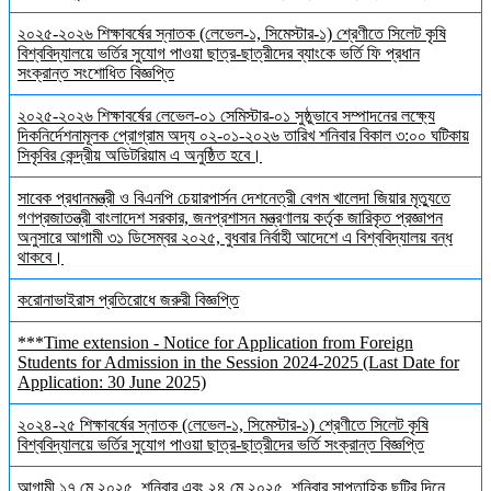
২০২৫-২০২৬ শিক্ষাবর্ষের স্নাতক (লেভেল-১, সিমেস্টার-১) শ্রেণীতে সিলেট কৃষি
বিশ্ববিদ্যালয়ে ভর্তির সুযোগ পাওয়া ছাত্র-ছাত্রীদের ব্যাংকে ভর্তি ফি প্রধান
সংক্রান্ত সংশোধিত বিজ্ঞপ্তি
২০২৫-২০২৬ শিক্ষাবর্ষের লেভেল-০১ সেমিস্টার-০১ সুষ্ঠুভাবে সম্পাদনের লক্ষ্যে
দিকনির্দেশনামূলক প্রোগ্রাম অদ্য ০২-০১-২০২৬ তারিখ শনিবার বিকাল ৩:০০ ঘটিকায়
সিকৃবির কেন্দ্রীয় অডিটরিয়াম এ অনুষ্ঠিত হবে।
সাবেক প্রধানমন্ত্রী ও বিএনপি চেয়ারপার্সন দেশনেত্রী বেগম খালেদা জিয়ার মৃত্যুতে
গণপ্রজাতন্ত্রী বাংলাদেশ সরকার, জনপ্রশাসন মন্ত্রণালয় কর্তৃক জারিকৃত প্রজ্ঞাপন
অনুসারে আগামী ৩১ ডিসেম্বর ২০২৫, বুধবার নির্বাহী আদেশে এ বিশ্ববিদ্যালয় বন্ধ
থাকবে।
করোনাভাইরাস প্রতিরোধে জরুরী বিজ্ঞপ্তি
***Time extension - Notice for Application from Foreign
Students for Admission in the Session 2024-2025 (Last Date for
Application: 30 June 2025)
২০২৪-২৫ শিক্ষাবর্ষের স্নাতক (লেভেল-১, সিমেস্টার-১) শ্রেণীতে সিলেট কৃষি
বিশ্ববিদ্যালয়ে ভর্তির সুযোগ পাওয়া ছাত্র-ছাত্রীদের ভর্তি সংক্রান্ত বিজ্ঞপ্তি
আগামী ১৭ মে ২০২৫, শনিবার এবং ২৪ মে ২০২৫, শনিবার সাপ্তাহিক ছুটির দিনে