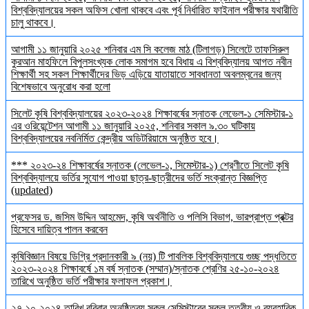
বিশ্ববিদ্যালয়ের সকল অফিস খোলা থাকবে এবং পূর্ব নির্ধারিত ফাইনাল পরীক্ষার যথারীতি
চালু থাকবে।
আগামী ১১ জানুয়ারি ২০২৫ শনিবার এম সি কলেজ মাঠ (টিলাগড়) সিলেটে তাফসিরুল
কুরআন মাহফিলে বিপুলসংখ্যক লোক সমাগম হবে বিধায় এ বিশ্ববিদ্যালয় আগত নবীন
শিক্ষার্থী সহ সকল শিক্ষার্থীদের ভিড় এড়িয়ে যাতায়াতে সাবধানতা অবলম্বনের জন্য
বিশেষভাবে অনুরোধ করা হলো
সিলেট কৃষি বিশ্ববিদ্যালয়ের ২০২৩-২০২৪ শিক্ষাবর্ষের স্নাতক লেভেল-১ সেমিস্টার-১
এর ওরিয়েন্টেশন আগামী ১১ জানুয়ারি ২০২৫, শনিবার সকাল ৯.৩০ ঘটিকায়
বিশ্ববিদ্যালয়ের নবনির্মিত কেন্দ্রীয় অডিটরিয়ামে অনুষ্ঠিত হবে।
*** ২০২৩-২৪ শিক্ষাবর্ষের স্নাতক (লেভেল-১, সিমেস্টার-১) শ্রেণীতে সিলেট কৃষি
বিশ্ববিদ্যালয়ে ভর্তির সুযোগ পাওয়া ছাত্র-ছাত্রীদের ভর্তি সংক্রান্ত বিজ্ঞপ্তি
(updated)
প্রফেসর ড. জসিম উদ্দিন আহমেদ, কৃষি অর্থনীতি ও পলিসি বিভাগ, ভারপ্রাপ্ত প্রক্টর
হিসেবে দায়িত্ব পালন করবেন
কৃষিবিজ্ঞান বিষয়ে ডিগ্রি প্রদানকারী ৯ (নয়) টি পাবলিক বিশ্ববিদ্যালয়ে গুচ্ছ পদ্ধতিতে
২০২৩-২০২৪ শিক্ষাবর্ষে ১ম বর্ষ স্নাতক (সম্মান)/স্নাতক শ্রেণির ২৫-১০-২০২৪
তারিখে অনুষ্ঠিত ভর্তি পরীক্ষার ফলাফল প্রকাশ।
২৭-১০-২০২৪ তারিখ রবিবার অনুষ্ঠিতব্য সকল সেমিস্টারের সকল তত্বীয় ও ব্যবহারিক