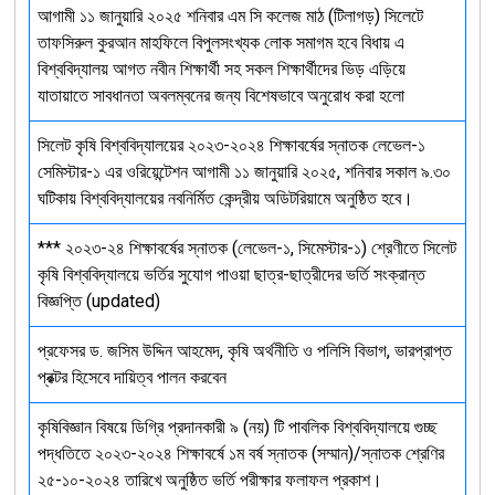
আগামী ১১ জানুয়ারি ২০২৫ শনিবার এম সি কলেজ মাঠ (টিলাগড়) সিলেটে
তাফসিরুল কুরআন মাহফিলে বিপুলসংখ্যক লোক সমাগম হবে বিধায় এ
বিশ্ববিদ্যালয় আগত নবীন শিক্ষার্থী সহ সকল শিক্ষার্থীদের ভিড় এড়িয়ে
যাতায়াতে সাবধানতা অবলম্বনের জন্য বিশেষভাবে অনুরোধ করা হলো
সিলেট কৃষি বিশ্ববিদ্যালয়ের ২০২৩-২০২৪ শিক্ষাবর্ষের স্নাতক লেভেল-১
সেমিস্টার-১ এর ওরিয়েন্টেশন আগামী ১১ জানুয়ারি ২০২৫, শনিবার সকাল ৯.৩০
ঘটিকায় বিশ্ববিদ্যালয়ের নবনির্মিত কেন্দ্রীয় অডিটরিয়ামে অনুষ্ঠিত হবে।
*** ২০২৩-২৪ শিক্ষাবর্ষের স্নাতক (লেভেল-১, সিমেস্টার-১) শ্রেণীতে সিলেট
কৃষি বিশ্ববিদ্যালয়ে ভর্তির সুযোগ পাওয়া ছাত্র-ছাত্রীদের ভর্তি সংক্রান্ত
বিজ্ঞপ্তি (updated)
প্রফেসর ড. জসিম উদ্দিন আহমেদ, কৃষি অর্থনীতি ও পলিসি বিভাগ, ভারপ্রাপ্ত
প্রক্টর হিসেবে দায়িত্ব পালন করবেন
কৃষিবিজ্ঞান বিষয়ে ডিগ্রি প্রদানকারী ৯ (নয়) টি পাবলিক বিশ্ববিদ্যালয়ে গুচ্ছ
পদ্ধতিতে ২০২৩-২০২৪ শিক্ষাবর্ষে ১ম বর্ষ স্নাতক (সম্মান)/স্নাতক শ্রেণির
২৫-১০-২০২৪ তারিখে অনুষ্ঠিত ভর্তি পরীক্ষার ফলাফল প্রকাশ।