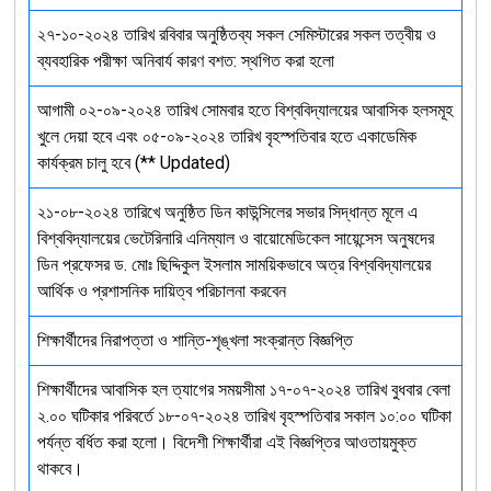
২৭-১০-২০২৪ তারিখ রবিবার অনুষ্ঠিতব্য সকল সেমিস্টারের সকল তত্বীয় ও
ব্যবহারিক পরীক্ষা অনিবার্য কারণ বশত: স্থগিত করা হলো
আগামী ০২-০৯-২০২৪ তারিখ সোমবার হতে বিশ্ববিদ্যালয়ের আবাসিক হলসমূহ
খুলে দেয়া হবে এবং ০৫-০৯-২০২৪ তারিখ বৃহস্পতিবার হতে একাডেমিক
কার্যক্রম চালু হবে (** Updated)
২১-০৮-২০২৪ তারিখে অনুষ্ঠিত ডিন কাউন্সিলের সভার সিদ্ধান্ত মূলে এ
বিশ্ববিদ্যালয়ের ভেটেরিনারি এনিম্যাল ও বায়োমেডিকেল সায়েন্সেস অনুষদের
ডিন প্রফেসর ড. মোঃ ছিদ্দিকুল ইসলাম সাময়িকভাবে অত্র বিশ্ববিদ্যালয়ের
আর্থিক ও প্রশাসনিক দায়িত্ব পরিচালনা করবেন
শিক্ষার্থীদের নিরাপত্তা ও শান্তি-শৃঙ্খলা সংক্রান্ত বিজ্ঞপ্তি
শিক্ষার্থীদের আবাসিক হল ত্যাগের সময়সীমা ১৭-০৭-২০২৪ তারিখ বুধবার বেলা
২.০০ ঘটিকার পরিবর্তে ১৮-০৭-২০২৪ তারিখ বৃহস্পতিবার সকাল ১০:০০ ঘটিকা
পর্যন্ত বর্ধিত করা হলো। বিদেশী শিক্ষার্থীরা এই বিজ্ঞপ্তির আওতায়মুক্ত
থাকবে।