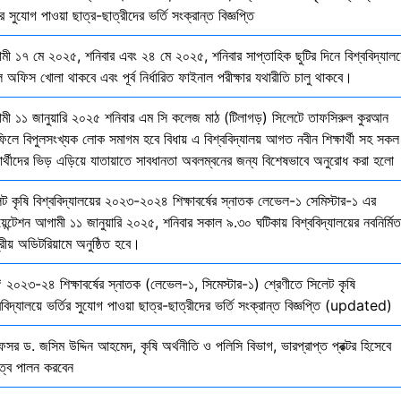
ির সুযোগ পাওয়া ছাত্র-ছাত্রীদের ভর্তি সংক্রান্ত বিজ্ঞপ্তি
মী ১৭ মে ২০২৫, শনিবার এবং ২৪ মে ২০২৫, শনিবার সাপ্তাহিক ছুটির দিনে বিশ্ববিদ্যালয
 অফিস খোলা থাকবে এবং পূর্ব নির্ধারিত ফাইনাল পরীক্ষার যথারীতি চালু থাকবে।
মী ১১ জানুয়ারি ২০২৫ শনিবার এম সি কলেজ মাঠ (টিলাগড়) সিলেটে তাফসিরুল কুরআন
ফিলে বিপুলসংখ্যক লোক সমাগম হবে বিধায় এ বিশ্ববিদ্যালয় আগত নবীন শিক্ষার্থী সহ সকল
ষার্থীদের ভিড় এড়িয়ে যাতায়াতে সাবধানতা অবলম্বনের জন্য বিশেষভাবে অনুরোধ করা হলো
েট কৃষি বিশ্ববিদ্যালয়ের ২০২৩-২০২৪ শিক্ষাবর্ষের স্নাতক লেভেল-১ সেমিস্টার-১ এর
য়েন্টেশন আগামী ১১ জানুয়ারি ২০২৫, শনিবার সকাল ৯.৩০ ঘটিকায় বিশ্ববিদ্যালয়ের নবনির্মিত
দ্রীয় অডিটরিয়ামে অনুষ্ঠিত হবে।
 ২০২৩-২৪ শিক্ষাবর্ষের স্নাতক (লেভেল-১, সিমেস্টার-১) শ্রেণীতে সিলেট কৃষি
ববিদ্যালয়ে ভর্তির সুযোগ পাওয়া ছাত্র-ছাত্রীদের ভর্তি সংক্রান্ত বিজ্ঞপ্তি (updated)
েসর ড. জসিম উদ্দিন আহমেদ, কৃষি অর্থনীতি ও পলিসি বিভাগ, ভারপ্রাপ্ত প্রক্টর হিসেবে
িত্ব পালন করবেন