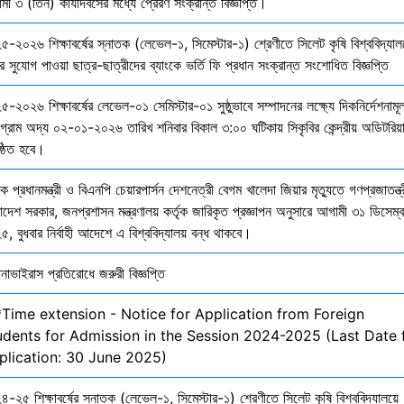
ী ৩ (তিন) কার্যদিবসের মধ্যে প্রেরণ সংক্রান্ত বিজ্ঞপ্তি।
৫-২০২৬ শিক্ষাবর্ষের স্নাতক (লেভেল-১, সিমেস্টার-১) শ্রেণীতে সিলেট কৃষি বিশ্ববিদ্যাল
ির সুযোগ পাওয়া ছাত্র-ছাত্রীদের ব্যাংকে ভর্তি ফি প্রধান সংক্রান্ত সংশোধিত বিজ্ঞপ্তি
-২০২৬ শিক্ষাবর্ষের লেভেল-০১ সেমিস্টার-০১ সুষ্ঠুভাবে সম্পাদনের লক্ষ্যে দিকনির্দেশনাম
োগ্রাম অদ্য ০২-০১-২০২৬ তারিখ শনিবার বিকাল ৩:০০ ঘটিকায় সিকৃবির কেন্দ্রীয় অডিটরিয়
ষ্ঠিত হবে।
ক প্রধানমন্ত্রী ও বিএনপি চেয়ারপার্সন দেশনেত্রী বেগম খালেদা জিয়ার মৃত্যুতে গণপ্রজাতন্ত্
াদেশ সরকার, জনপ্রশাসন মন্ত্রণালয় কর্তৃক জারিকৃত প্রজ্ঞাপন অনুসারে আগামী ৩১ ডিসেম্
, বুধবার নির্বাহী আদেশে এ বিশ্ববিদ্যালয় বন্ধ থাকবে।
নাভাইরাস প্রতিরোধে জরুরী বিজ্ঞপ্তি
*Time extension - Notice for Application from Foreign
udents for Admission in the Session 2024-2025 (Last Date 
plication: 30 June 2025)
-২৫ শিক্ষাবর্ষের স্নাতক (লেভেল-১, সিমেস্টার-১) শ্রেণীতে সিলেট কৃষি বিশ্ববিদ্যালয়ে