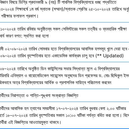
বিজ্ঞান বিষয়ে ডিগ্রি প্রদানকারী ৯ (নয়) টি পাবলিক বিশ্ববিদ্যালয়ে গুচ্ছ পদ্ধতিতে
৩-২০২৪ শিক্ষাবর্ষে ১ম বর্ষ স্নাতক (সম্মান)/স্নাতক শ্রেণির ২৫-১০-২০২৪ তারিখে অনুষ
তি পরীক্ষার ফলাফল প্রকাশ।
১০-২০২৪ তারিখ রবিবার অনুষ্ঠিতব্য সকল সেমিস্টারের সকল তত্বীয় ও ব্যবহারিক পরীক্ষা
বার্য কারণ বশত: স্থগিত করা হলো
মী ০২-০৯-২০২৪ তারিখ সোমবার হতে বিশ্ববিদ্যালয়ের আবাসিক হলসমূহ খুলে দেয়া হবে 
০৯-২০২৪ তারিখ বৃহস্পতিবার হতে একাডেমিক কার্যক্রম চালু হবে (** Updated)
০৮-২০২৪ তারিখে অনুষ্ঠিত ডিন কাউন্সিলের সভার সিদ্ধান্ত মূলে এ বিশ্ববিদ্যালয়ের
েরিনারি এনিম্যাল ও বায়োমেডিকেল সায়েন্সেস অনুষদের ডিন প্রফেসর ড. মোঃ ছিদ্দিকুল ইস
য়িকভাবে অত্র বিশ্ববিদ্যালয়ের আর্থিক ও প্রশাসনিক দায়িত্ব পরিচালনা করবেন
ষার্থীদের নিরাপত্তা ও শান্তি-শৃঙ্খলা সংক্রান্ত বিজ্ঞপ্তি
্ষার্থীদের আবাসিক হল ত্যাগের সময়সীমা ১৭-০৭-২০২৪ তারিখ বুধবার বেলা ২.০০ ঘটিকার
বর্তে ১৮-০৭-২০২৪ তারিখ বৃহস্পতিবার সকাল ১০:০০ ঘটিকা পর্যন্ত বর্ধিত করা হলো। বিদ
ষার্থীরা এই বিজ্ঞপ্তির আওতায়মুক্ত থাকবে।