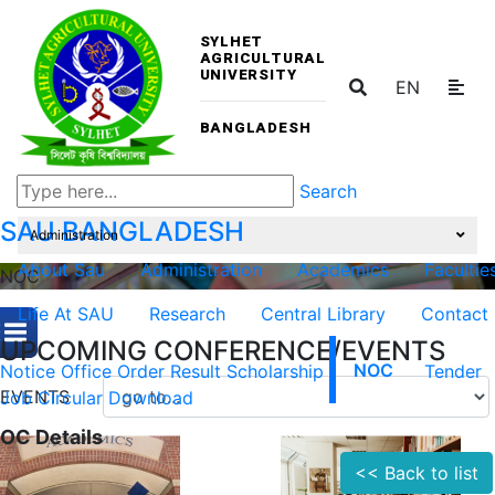
SYLHET
AGRICULTURAL
UNIVERSITY
EN
BANGLADESH
Search
SAU
BANGLADESH
Administration
About Sau
Administration
Academics
Facultie
NOC
Life At SAU
Research
Central Library
Contact
UPCOMING CONFERENCE/EVENTS
Notice
Office Order
Result
Scholarship
NOC
Tender
EVENTS
Job Circular
Download
OC Details
<< Back to list