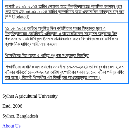
আগামী ০২-০৯-২০২৪ তারিখ সোমবার হতে বিশ্ববিদ্যালয়ের আবাসিক হলসমূহ খুলে
দেয়া হবে এবং ০৫-০৯-২০২৪ তারিখ বৃহস্পতিবার হতে একাডেমিক কার্যক্রম চালু হবে
(** Updated)
২১-০৮-২০২৪ তারিখে অনুষ্ঠিত ডিন কাউন্সিলের সভার সিদ্ধান্ত মূলে এ
বিশ্ববিদ্যালয়ের ভেটেরিনারি এনিম্যাল ও বায়োমেডিকেল সায়েন্সেস অনুষদের ডিন
প্রফেসর ড. মোঃ ছিদ্দিকুল ইসলাম সাময়িকভাবে অত্র বিশ্ববিদ্যালয়ের আর্থিক ও
প্রশাসনিক দায়িত্ব পরিচালনা করবেন
শিক্ষার্থীদের নিরাপত্তা ও শান্তি-শৃঙ্খলা সংক্রান্ত বিজ্ঞপ্তি
শিক্ষার্থীদের আবাসিক হল ত্যাগের সময়সীমা ১৭-০৭-২০২৪ তারিখ বুধবার বেলা ২.০০
ঘটিকার পরিবর্তে ১৮-০৭-২০২৪ তারিখ বৃহস্পতিবার সকাল ১০:০০ ঘটিকা পর্যন্ত বর্ধিত
করা হলো। বিদেশী শিক্ষার্থীরা এই বিজ্ঞপ্তির আওতায়মুক্ত থাকবে।
Sylhet Agricultural University
Estd. 2006
Sylhet, Bangladesh
About Us