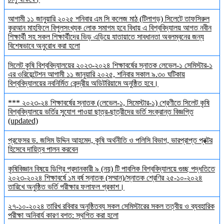
আগামী ১১ জানুয়ারি ২০২৫ শনিবার এম সি কলেজ মাঠ (টিলাগড়) সিলেটে তাফসিরুল
কুরআন মাহফিলে বিপুলসংখ্যক লোক সমাগম হবে বিধায় এ বিশ্ববিদ্যালয় আগত নবীন
শিক্ষার্থী সহ সকল শিক্ষার্থীদের ভিড় এড়িয়ে যাতায়াতে সাবধানতা অবলম্বনের জন্য
বিশেষভাবে অনুরোধ করা হলো
সিলেট কৃষি বিশ্ববিদ্যালয়ের ২০২৩-২০২৪ শিক্ষাবর্ষের স্নাতক লেভেল-১ সেমিস্টার-১
এর ওরিয়েন্টেশন আগামী ১১ জানুয়ারি ২০২৫, শনিবার সকাল ৯.৩০ ঘটিকায়
বিশ্ববিদ্যালয়ের নবনির্মিত কেন্দ্রীয় অডিটরিয়ামে অনুষ্ঠিত হবে।
*** ২০২৩-২৪ শিক্ষাবর্ষের স্নাতক (লেভেল-১, সিমেস্টার-১) শ্রেণীতে সিলেট কৃষি
বিশ্ববিদ্যালয়ে ভর্তির সুযোগ পাওয়া ছাত্র-ছাত্রীদের ভর্তি সংক্রান্ত বিজ্ঞপ্তি
(updated)
প্রফেসর ড. জসিম উদ্দিন আহমেদ, কৃষি অর্থনীতি ও পলিসি বিভাগ, ভারপ্রাপ্ত প্রক্টর
হিসেবে দায়িত্ব পালন করবেন
কৃষিবিজ্ঞান বিষয়ে ডিগ্রি প্রদানকারী ৯ (নয়) টি পাবলিক বিশ্ববিদ্যালয়ে গুচ্ছ পদ্ধতিতে
২০২৩-২০২৪ শিক্ষাবর্ষে ১ম বর্ষ স্নাতক (সম্মান)/স্নাতক শ্রেণির ২৫-১০-২০২৪
তারিখে অনুষ্ঠিত ভর্তি পরীক্ষার ফলাফল প্রকাশ।
২৭-১০-২০২৪ তারিখ রবিবার অনুষ্ঠিতব্য সকল সেমিস্টারের সকল তত্বীয় ও ব্যবহারিক
পরীক্ষা অনিবার্য কারণ বশত: স্থগিত করা হলো