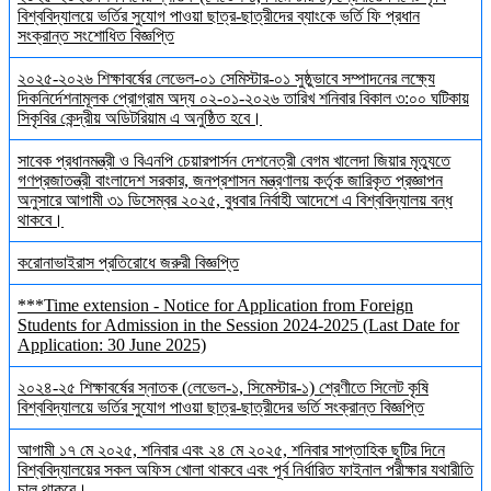
বিশ্ববিদ্যালয়ে ভর্তির সুযোগ পাওয়া ছাত্র-ছাত্রীদের ব্যাংকে ভর্তি ফি প্রধান
সংক্রান্ত সংশোধিত বিজ্ঞপ্তি
২০২৫-২০২৬ শিক্ষাবর্ষের লেভেল-০১ সেমিস্টার-০১ সুষ্ঠুভাবে সম্পাদনের লক্ষ্যে
দিকনির্দেশনামূলক প্রোগ্রাম অদ্য ০২-০১-২০২৬ তারিখ শনিবার বিকাল ৩:০০ ঘটিকায়
সিকৃবির কেন্দ্রীয় অডিটরিয়াম এ অনুষ্ঠিত হবে।
সাবেক প্রধানমন্ত্রী ও বিএনপি চেয়ারপার্সন দেশনেত্রী বেগম খালেদা জিয়ার মৃত্যুতে
গণপ্রজাতন্ত্রী বাংলাদেশ সরকার, জনপ্রশাসন মন্ত্রণালয় কর্তৃক জারিকৃত প্রজ্ঞাপন
অনুসারে আগামী ৩১ ডিসেম্বর ২০২৫, বুধবার নির্বাহী আদেশে এ বিশ্ববিদ্যালয় বন্ধ
থাকবে।
করোনাভাইরাস প্রতিরোধে জরুরী বিজ্ঞপ্তি
***Time extension - Notice for Application from Foreign
Students for Admission in the Session 2024-2025 (Last Date for
Application: 30 June 2025)
২০২৪-২৫ শিক্ষাবর্ষের স্নাতক (লেভেল-১, সিমেস্টার-১) শ্রেণীতে সিলেট কৃষি
বিশ্ববিদ্যালয়ে ভর্তির সুযোগ পাওয়া ছাত্র-ছাত্রীদের ভর্তি সংক্রান্ত বিজ্ঞপ্তি
আগামী ১৭ মে ২০২৫, শনিবার এবং ২৪ মে ২০২৫, শনিবার সাপ্তাহিক ছুটির দিনে
বিশ্ববিদ্যালয়ের সকল অফিস খোলা থাকবে এবং পূর্ব নির্ধারিত ফাইনাল পরীক্ষার যথারীতি
চালু থাকবে।