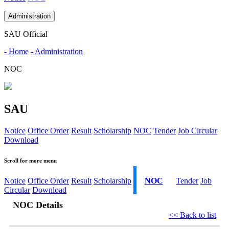
Administration
SAU Official
- Home
- Administration
NOC
SAU
Notice
Office Order
Result
Scholarship
NOC
Tender
Job Circular
Download
Scroll for more menu
Notice
Office Order
Result
Scholarship
NOC
Tender
Job
Circular
Download
NOC Details
<< Back to list