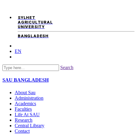
SYLHET
AGRICULTURAL
UNIVERSITY
BANGLADESH
EN
Search
SAU
BANGLADESH
About Sau
Administration
Academics
Faculties
Life At SAU
Research
Central Library
Contact