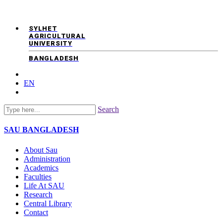
SYLHET
AGRICULTURAL
UNIVERSITY
BANGLADESH
EN
Search
SAU
BANGLADESH
About Sau
Administration
Academics
Faculties
Life At SAU
Research
Central Library
Contact