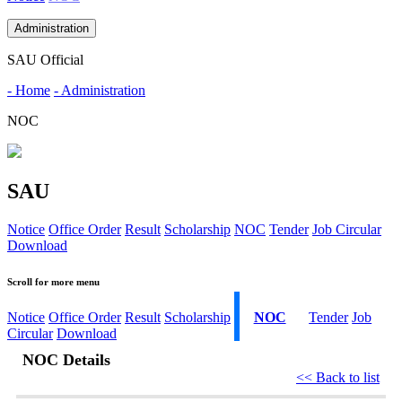
Administration
SAU Official
- Home
- Administration
NOC
SAU
Notice
Office Order
Result
Scholarship
NOC
Tender
Job Circular
Download
Scroll for more menu
Notice
Office Order
Result
Scholarship
NOC
Tender
Job
Circular
Download
NOC Details
<< Back to list