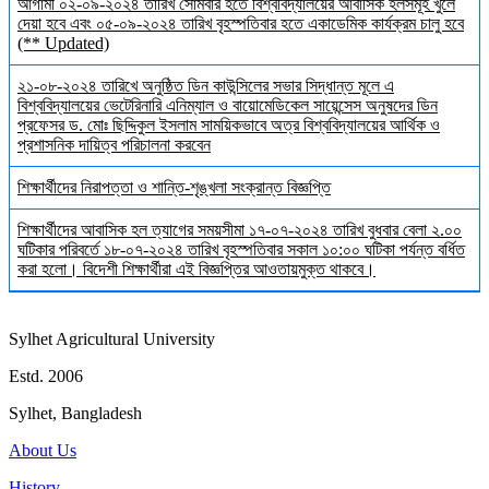
আগামী ০২-০৯-২০২৪ তারিখ সোমবার হতে বিশ্ববিদ্যালয়ের আবাসিক হলসমূহ খুলে
দেয়া হবে এবং ০৫-০৯-২০২৪ তারিখ বৃহস্পতিবার হতে একাডেমিক কার্যক্রম চালু হবে
(** Updated)
২১-০৮-২০২৪ তারিখে অনুষ্ঠিত ডিন কাউন্সিলের সভার সিদ্ধান্ত মূলে এ
বিশ্ববিদ্যালয়ের ভেটেরিনারি এনিম্যাল ও বায়োমেডিকেল সায়েন্সেস অনুষদের ডিন
প্রফেসর ড. মোঃ ছিদ্দিকুল ইসলাম সাময়িকভাবে অত্র বিশ্ববিদ্যালয়ের আর্থিক ও
প্রশাসনিক দায়িত্ব পরিচালনা করবেন
শিক্ষার্থীদের নিরাপত্তা ও শান্তি-শৃঙ্খলা সংক্রান্ত বিজ্ঞপ্তি
শিক্ষার্থীদের আবাসিক হল ত্যাগের সময়সীমা ১৭-০৭-২০২৪ তারিখ বুধবার বেলা ২.০০
ঘটিকার পরিবর্তে ১৮-০৭-২০২৪ তারিখ বৃহস্পতিবার সকাল ১০:০০ ঘটিকা পর্যন্ত বর্ধিত
করা হলো। বিদেশী শিক্ষার্থীরা এই বিজ্ঞপ্তির আওতায়মুক্ত থাকবে।
Sylhet Agricultural University
Estd. 2006
Sylhet, Bangladesh
About Us
History