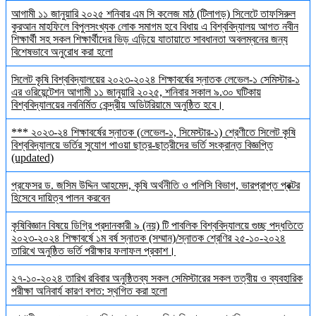
আগামী ১১ জানুয়ারি ২০২৫ শনিবার এম সি কলেজ মাঠ (টিলাগড়) সিলেটে তাফসিরুল
কুরআন মাহফিলে বিপুলসংখ্যক লোক সমাগম হবে বিধায় এ বিশ্ববিদ্যালয় আগত নবীন
শিক্ষার্থী সহ সকল শিক্ষার্থীদের ভিড় এড়িয়ে যাতায়াতে সাবধানতা অবলম্বনের জন্য
বিশেষভাবে অনুরোধ করা হলো
সিলেট কৃষি বিশ্ববিদ্যালয়ের ২০২৩-২০২৪ শিক্ষাবর্ষের স্নাতক লেভেল-১ সেমিস্টার-১
এর ওরিয়েন্টেশন আগামী ১১ জানুয়ারি ২০২৫, শনিবার সকাল ৯.৩০ ঘটিকায়
বিশ্ববিদ্যালয়ের নবনির্মিত কেন্দ্রীয় অডিটরিয়ামে অনুষ্ঠিত হবে।
*** ২০২৩-২৪ শিক্ষাবর্ষের স্নাতক (লেভেল-১, সিমেস্টার-১) শ্রেণীতে সিলেট কৃষি
বিশ্ববিদ্যালয়ে ভর্তির সুযোগ পাওয়া ছাত্র-ছাত্রীদের ভর্তি সংক্রান্ত বিজ্ঞপ্তি
(updated)
প্রফেসর ড. জসিম উদ্দিন আহমেদ, কৃষি অর্থনীতি ও পলিসি বিভাগ, ভারপ্রাপ্ত প্রক্টর
হিসেবে দায়িত্ব পালন করবেন
কৃষিবিজ্ঞান বিষয়ে ডিগ্রি প্রদানকারী ৯ (নয়) টি পাবলিক বিশ্ববিদ্যালয়ে গুচ্ছ পদ্ধতিতে
২০২৩-২০২৪ শিক্ষাবর্ষে ১ম বর্ষ স্নাতক (সম্মান)/স্নাতক শ্রেণির ২৫-১০-২০২৪
তারিখে অনুষ্ঠিত ভর্তি পরীক্ষার ফলাফল প্রকাশ।
২৭-১০-২০২৪ তারিখ রবিবার অনুষ্ঠিতব্য সকল সেমিস্টারের সকল তত্বীয় ও ব্যবহারিক
পরীক্ষা অনিবার্য কারণ বশত: স্থগিত করা হলো