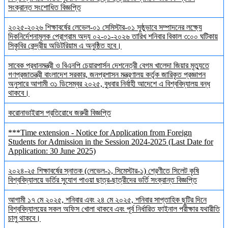
সংক্রান্ত সংশোধিত বিজ্ঞপ্তি
২০২৫-২০২৬ শিক্ষাবর্ষের লেভেল-০১ সেমিস্টার-০১ সুষ্ঠুভাবে সম্পাদনের লক্ষ্যে
দিকনির্দেশনামূলক প্রোগ্রাম অদ্য ০২-০১-২০২৬ তারিখ শনিবার বিকাল ৩:০০ ঘটিকায়
সিকৃবির কেন্দ্রীয় অডিটরিয়াম এ অনুষ্ঠিত হবে।
সাবেক প্রধানমন্ত্রী ও বিএনপি চেয়ারপার্সন দেশনেত্রী বেগম খালেদা জিয়ার মৃত্যুতে
গণপ্রজাতন্ত্রী বাংলাদেশ সরকার, জনপ্রশাসন মন্ত্রণালয় কর্তৃক জারিকৃত প্রজ্ঞাপন
অনুসারে আগামী ৩১ ডিসেম্বর ২০২৫, বুধবার নির্বাহী আদেশে এ বিশ্ববিদ্যালয় বন্ধ
থাকবে।
করোনাভাইরাস প্রতিরোধে জরুরী বিজ্ঞপ্তি
***Time extension - Notice for Application from Foreign
Students for Admission in the Session 2024-2025 (Last Date for
Application: 30 June 2025)
২০২৪-২৫ শিক্ষাবর্ষের স্নাতক (লেভেল-১, সিমেস্টার-১) শ্রেণীতে সিলেট কৃষি
বিশ্ববিদ্যালয়ে ভর্তির সুযোগ পাওয়া ছাত্র-ছাত্রীদের ভর্তি সংক্রান্ত বিজ্ঞপ্তি
আগামী ১৭ মে ২০২৫, শনিবার এবং ২৪ মে ২০২৫, শনিবার সাপ্তাহিক ছুটির দিনে
বিশ্ববিদ্যালয়ের সকল অফিস খোলা থাকবে এবং পূর্ব নির্ধারিত ফাইনাল পরীক্ষার যথারীতি
চালু থাকবে।