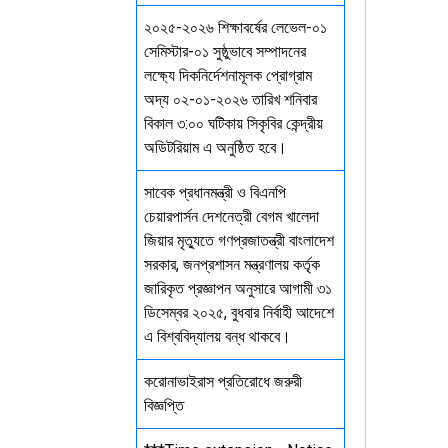
২০২৫-২০২৬ শিক্ষাবর্ষের লেভেল-০১
সেমিস্টার-০১ সুষ্ঠুভাবে সম্পাদনের
লক্ষ্যে দিকনির্দেশনামূলক প্রোগ্রাম
অদ্য ০২-০১-২০২৬ তারিখ শনিবার
বিকাল ৩:০০ ঘটিকায় সিকৃবির কেন্দ্রীয়
অডিটরিয়াম এ অনুষ্ঠিত হবে।
সাবেক প্রধানমন্ত্রী ও বিএনপি
চেয়ারপার্সন দেশনেত্রী বেগম খালেদা
জিয়ার মৃত্যুতে গণপ্রজাতন্ত্রী বাংলাদেশ
সরকার, জনপ্রশাসন মন্ত্রণালয় কর্তৃক
জারিকৃত প্রজ্ঞাপন অনুসারে আগামী ৩১
ডিসেম্বর ২০২৫, বুধবার নির্বাহী আদেশে
এ বিশ্ববিদ্যালয় বন্ধ থাকবে।
করোনাভাইরাস প্রতিরোধে জরুরী
বিজ্ঞপ্তি