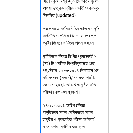
সিলেট কৃষি বিশ্ববিদ্যালয়ে ভর্তির সুযোগ
পাওয়া ছাত্র-ছাত্রীদের ভর্তি সংক্রান্ত
বিজ্ঞপ্তি (updated)
প্রফেসর ড. জসিম উদ্দিন আহমেদ, কৃষি
অর্থনীতি ও পলিসি বিভাগ, ভারপ্রাপ্ত
প্রক্টর হিসেবে দায়িত্ব পালন করবেন
কৃষিবিজ্ঞান বিষয়ে ডিগ্রি প্রদানকারী ৯
(নয়) টি পাবলিক বিশ্ববিদ্যালয়ে গুচ্ছ
পদ্ধতিতে ২০২৩-২০২৪ শিক্ষাবর্ষে ১ম
বর্ষ স্নাতক (সম্মান)/স্নাতক শ্রেণির
২৫-১০-২০২৪ তারিখে অনুষ্ঠিত ভর্তি
পরীক্ষার ফলাফল প্রকাশ।
২৭-১০-২০২৪ তারিখ রবিবার
অনুষ্ঠিতব্য সকল সেমিস্টারের সকল
তত্বীয় ও ব্যবহারিক পরীক্ষা অনিবার্য
কারণ বশত: স্থগিত করা হলো