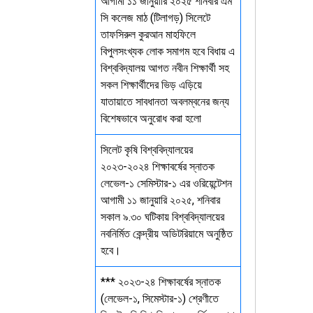
আগামী ১১ জানুয়ারি ২০২৫ শনিবার এম
সি কলেজ মাঠ (টিলাগড়) সিলেটে
তাফসিরুল কুরআন মাহফিলে
বিপুলসংখ্যক লোক সমাগম হবে বিধায় এ
বিশ্ববিদ্যালয় আগত নবীন শিক্ষার্থী সহ
সকল শিক্ষার্থীদের ভিড় এড়িয়ে
যাতায়াতে সাবধানতা অবলম্বনের জন্য
বিশেষভাবে অনুরোধ করা হলো
সিলেট কৃষি বিশ্ববিদ্যালয়ের
২০২৩-২০২৪ শিক্ষাবর্ষের স্নাতক
লেভেল-১ সেমিস্টার-১ এর ওরিয়েন্টেশন
আগামী ১১ জানুয়ারি ২০২৫, শনিবার
সকাল ৯.৩০ ঘটিকায় বিশ্ববিদ্যালয়ের
নবনির্মিত কেন্দ্রীয় অডিটরিয়ামে অনুষ্ঠিত
হবে।
*** ২০২৩-২৪ শিক্ষাবর্ষের স্নাতক
(লেভেল-১, সিমেস্টার-১) শ্রেণীতে