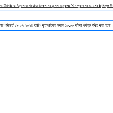
 ভেটেরিনারি এনিম্যাল ও বায়োমেডিকেল সায়েন্সেস অনুষদের ডিন প্রফেসর ড. মোঃ ছিদ্দিকুল 
র পরিবর্তে ১৮-০৭-২০২৪ তারিখ বৃহস্পতিবার সকাল ১০:০০ ঘটিকা পর্যন্ত বর্ধিত করা হলো। ব