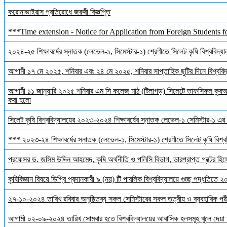
করোনাভাইরাস প্রতিরোধে জরুরী বিজ্ঞপ্তি
***Time extension - Notice for Application from Foreign Students f
২০২৪-২৫ শিক্ষাবর্ষের স্নাতক (লেভেল-১, সিমেস্টার-১) শ্রেণীতে সিলেট কৃষি বিশ্ববিদ্যালয়
আগামী ১৭ মে ২০২৫, শনিবার এবং ২৪ মে ২০২৫, শনিবার সাপ্তাহিক ছুটির দিনে বিশ্ববিদ্য
আগামী ১১ জানুয়ারি ২০২৫ শনিবার এম সি কলেজ মাঠ (টিলাগড়) সিলেটে তাফসিরুল কুরআন 
করা হলো
সিলেট কৃষি বিশ্ববিদ্যালয়ের ২০২৩-২০২৪ শিক্ষাবর্ষের স্নাতক লেভেল-১ সেমিস্টার-১ এর 
*** ২০২৩-২৪ শিক্ষাবর্ষের স্নাতক (লেভেল-১, সিমেস্টার-১) শ্রেণীতে সিলেট কৃষি বিশ্ববি
প্রফেসর ড. জসিম উদ্দিন আহমেদ, কৃষি অর্থনীতি ও পলিসি বিভাগ, ভারপ্রাপ্ত প্রক্টর হিস
কৃষিবিজ্ঞান বিষয়ে ডিগ্রি প্রদানকারী ৯ (নয়) টি পাবলিক বিশ্ববিদ্যালয়ে গুচ্ছ পদ্ধতিতে
২৭-১০-২০২৪ তারিখ রবিবার অনুষ্ঠিতব্য সকল সেমিস্টারের সকল তত্বীয় ও ব্যবহারিক পরী
আগামী ০২-০৯-২০২৪ তারিখ সোমবার হতে বিশ্ববিদ্যালয়ের আবাসিক হলসমূহ খুলে দেয়া 