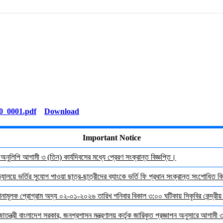
Download
Important Notice
র অনুলিপি আগামী ৩ (তিন) কার্যদিবসের মধ্যে প্রেরণ সংক্রান্ত বিজ্ঞপ্তি।
যালয়ে ভর্তির সুযোগ পাওয়া ছাত্র-ছাত্রীদের ব্যাংকে ভর্তি ফি প্রধান সংক্রান্ত সংশোধিত বিজ
দেশনামূলক প্রোগ্রাম অদ্য ০২-০১-২০২৬ তারিখ শনিবার বিকাল ৩:০০ ঘটিকায় সিকৃবির কেন্দ্রীয
জাতন্ত্রী বাংলাদেশ সরকার, জনপ্রশাসন মন্ত্রণালয় কর্তৃক জারিকৃত প্রজ্ঞাপন অনুসারে আগামী