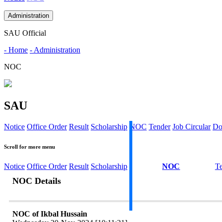
Administration
SAU Official
- Home
- Administration
NOC
SAU
Notice
Office Order
Result
Scholarship
NOC
Tender
Job Circular
Do
Scroll for more menu
Notice
Office Order
Result
Scholarship
NOC
T
NOC Details
NOC of Ikbal Hussain