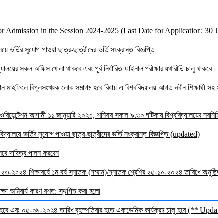
or Admission in the Session 2024-2025 (Last Date for Application: 30 
ে ভর্তির সুযোগ পাওয়া ছাত্র-ছাত্রীদের ভর্তি সংক্রান্ত বিজ্ঞপ্তি
ালয়ের সকল অফিস খোলা থাকবে এবং পূর্ব নির্ধারিত ফাইনাল পরীক্ষার যথারীতি চালু থাকবে।
মাহফিলে বিপুলসংখ্যক লোক সমাগম হবে বিধায় এ বিশ্ববিদ্যালয় আগত নবীন শিক্ষার্থী সহ সক
ওরিয়েন্টেশন আগামী ১১ জানুয়ারি ২০২৫, শনিবার সকাল ৯.৩০ ঘটিকায় বিশ্ববিদ্যালয়ের নবনির্মি
দ্যালয়ে ভর্তির সুযোগ পাওয়া ছাত্র-ছাত্রীদের ভর্তি সংক্রান্ত বিজ্ঞপ্তি (updated)
েবে দায়িত্ব পালন করবেন
 ২০২৩-২০২৪ শিক্ষাবর্ষে ১ম বর্ষ স্নাতক (সম্মান)/স্নাতক শ্রেণির ২৫-১০-২০২৪ তারিখে অনুষ্
ক্ষা অনিবার্য কারণ বশত: স্থগিত করা হলো
হবে এবং ০৫-০৯-২০২৪ তারিখ বৃহস্পতিবার হতে একাডেমিক কার্যক্রম চালু হবে (** Upda