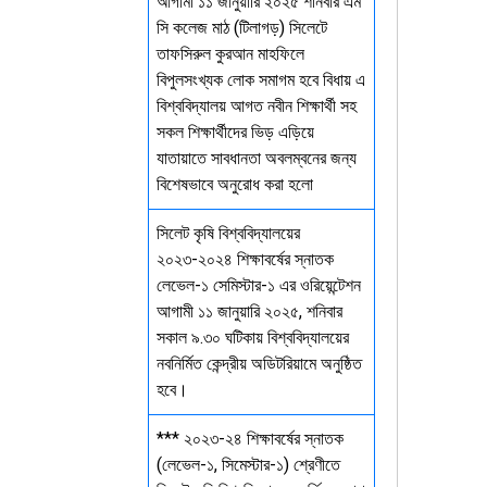
আগামী ১১ জানুয়ারি ২০২৫ শনিবার এম
সি কলেজ মাঠ (টিলাগড়) সিলেটে
তাফসিরুল কুরআন মাহফিলে
বিপুলসংখ্যক লোক সমাগম হবে বিধায় এ
বিশ্ববিদ্যালয় আগত নবীন শিক্ষার্থী সহ
সকল শিক্ষার্থীদের ভিড় এড়িয়ে
যাতায়াতে সাবধানতা অবলম্বনের জন্য
বিশেষভাবে অনুরোধ করা হলো
সিলেট কৃষি বিশ্ববিদ্যালয়ের
২০২৩-২০২৪ শিক্ষাবর্ষের স্নাতক
লেভেল-১ সেমিস্টার-১ এর ওরিয়েন্টেশন
আগামী ১১ জানুয়ারি ২০২৫, শনিবার
সকাল ৯.৩০ ঘটিকায় বিশ্ববিদ্যালয়ের
নবনির্মিত কেন্দ্রীয় অডিটরিয়ামে অনুষ্ঠিত
হবে।
*** ২০২৩-২৪ শিক্ষাবর্ষের স্নাতক
(লেভেল-১, সিমেস্টার-১) শ্রেণীতে