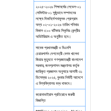
২০২৫-২০২৬ শিক্ষাবর্ষের লেভেল-০১
সেমিস্টার-০১ সুষ্ঠুভাবে সম্পাদনের
লক্ষ্যে দিকনির্দেশনামূলক প্রোগ্রাম
অদ্য ০২-০১-২০২৬ তারিখ শনিবার
বিকাল ৩:০০ ঘটিকায় সিকৃবির কেন্দ্রীয়
অডিটরিয়াম এ অনুষ্ঠিত হবে।
সাবেক প্রধানমন্ত্রী ও বিএনপি
চেয়ারপার্সন দেশনেত্রী বেগম খালেদা
জিয়ার মৃত্যুতে গণপ্রজাতন্ত্রী বাংলাদেশ
সরকার, জনপ্রশাসন মন্ত্রণালয় কর্তৃক
জারিকৃত প্রজ্ঞাপন অনুসারে আগামী ৩১
ডিসেম্বর ২০২৫, বুধবার নির্বাহী আদেশে
এ বিশ্ববিদ্যালয় বন্ধ থাকবে।
করোনাভাইরাস প্রতিরোধে জরুরী
বিজ্ঞপ্তি