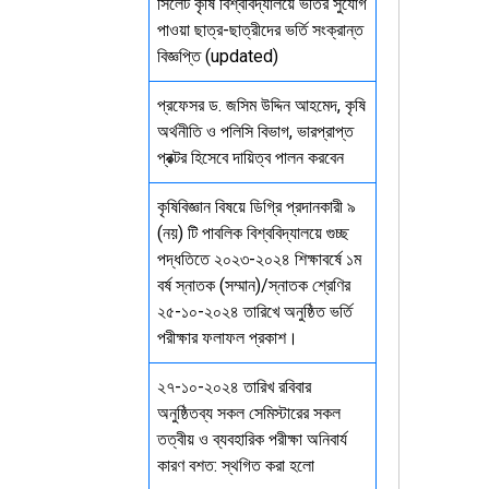
সিলেট কৃষি বিশ্ববিদ্যালয়ে ভর্তির সুযোগ
পাওয়া ছাত্র-ছাত্রীদের ভর্তি সংক্রান্ত
বিজ্ঞপ্তি (updated)
প্রফেসর ড. জসিম উদ্দিন আহমেদ, কৃষি
অর্থনীতি ও পলিসি বিভাগ, ভারপ্রাপ্ত
প্রক্টর হিসেবে দায়িত্ব পালন করবেন
কৃষিবিজ্ঞান বিষয়ে ডিগ্রি প্রদানকারী ৯
(নয়) টি পাবলিক বিশ্ববিদ্যালয়ে গুচ্ছ
পদ্ধতিতে ২০২৩-২০২৪ শিক্ষাবর্ষে ১ম
বর্ষ স্নাতক (সম্মান)/স্নাতক শ্রেণির
২৫-১০-২০২৪ তারিখে অনুষ্ঠিত ভর্তি
পরীক্ষার ফলাফল প্রকাশ।
২৭-১০-২০২৪ তারিখ রবিবার
অনুষ্ঠিতব্য সকল সেমিস্টারের সকল
তত্বীয় ও ব্যবহারিক পরীক্ষা অনিবার্য
কারণ বশত: স্থগিত করা হলো