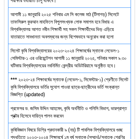
পরীক্ষার যথারীতি চালু থাকবে।
আগামী ১১ জানুয়ারি ২০২৫ শনিবার এম সি কলেজ মাঠ (টিলাগড়) সিলেটে
তাফসিরুল কুরআন মাহফিলে বিপুলসংখ্যক লোক সমাগম হবে বিধায় এ
বিশ্ববিদ্যালয় আগত নবীন শিক্ষার্থী সহ সকল শিক্ষার্থীদের ভিড় এড়িয়ে
যাতায়াতে সাবধানতা অবলম্বনের জন্য বিশেষভাবে অনুরোধ করা হলো
সিলেট কৃষি বিশ্ববিদ্যালয়ের ২০২৩-২০২৪ শিক্ষাবর্ষের স্নাতক লেভেল-১
সেমিস্টার-১ এর ওরিয়েন্টেশন আগামী ১১ জানুয়ারি ২০২৫, শনিবার সকাল ৯.৩০
ঘটিকায় বিশ্ববিদ্যালয়ের নবনির্মিত কেন্দ্রীয় অডিটরিয়ামে অনুষ্ঠিত হবে।
*** ২০২৩-২৪ শিক্ষাবর্ষের স্নাতক (লেভেল-১, সিমেস্টার-১) শ্রেণীতে সিলেট
কৃষি বিশ্ববিদ্যালয়ে ভর্তির সুযোগ পাওয়া ছাত্র-ছাত্রীদের ভর্তি সংক্রান্ত
বিজ্ঞপ্তি (updated)
প্রফেসর ড. জসিম উদ্দিন আহমেদ, কৃষি অর্থনীতি ও পলিসি বিভাগ, ভারপ্রাপ্ত
প্রক্টর হিসেবে দায়িত্ব পালন করবেন
কৃষিবিজ্ঞান বিষয়ে ডিগ্রি প্রদানকারী ৯ (নয়) টি পাবলিক বিশ্ববিদ্যালয়ে গুচ্ছ
পদ্ধতিতে ২০২৩-২০২৪ শিক্ষাবর্ষে ১ম বর্ষ স্নাতক (সম্মান)/স্নাতক শ্রেণির