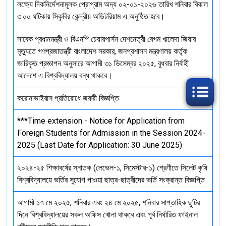
লক্ষ্যে দিকনির্দেশনামূলক প্রোগ্রাম অদ্য ০২-০১-২০২৬ তারিখ শনিবার বিকাল
৩:০০ ঘটিকায় সিকৃবির কেন্দ্রীয় অডিটরিয়াম এ অনুষ্ঠিত হবে।
সাবেক প্রধানমন্ত্রী ও বিএনপি চেয়ারপার্সন দেশনেত্রী বেগম খালেদা জিয়ার
মৃত্যুতে গণপ্রজাতন্ত্রী বাংলাদেশ সরকার, জনপ্রশাসন মন্ত্রণালয় কর্তৃক
জারিকৃত প্রজ্ঞাপন অনুসারে আগামী ৩১ ডিসেম্বর ২০২৫, বুধবার নির্বাহী
আদেশে এ বিশ্ববিদ্যালয় বন্ধ থাকবে।
করোনাভাইরাস প্রতিরোধে জরুরী বিজ্ঞপ্তি
***Time extension - Notice for Application from
Foreign Students for Admission in the Session 2024-
2025 (Last Date for Application: 30 June 2025)
২০২৪-২৫ শিক্ষাবর্ষের স্নাতক (লেভেল-১, সিমেস্টার-১) শ্রেণীতে সিলেট কৃষি
বিশ্ববিদ্যালয়ে ভর্তির সুযোগ পাওয়া ছাত্র-ছাত্রীদের ভর্তি সংক্রান্ত বিজ্ঞপ্তি
আগামী ১৭ মে ২০২৫, শনিবার এবং ২৪ মে ২০২৫, শনিবার সাপ্তাহিক ছুটির
দিনে বিশ্ববিদ্যালয়ের সকল অফিস খোলা থাকবে এবং পূর্ব নির্ধারিত ফাইনাল