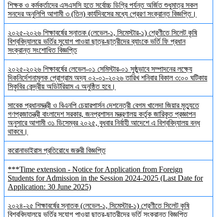
শিক্ষক ও কর্মকর্তাদের এসএসসি হতে সর্বোচ্চ ডিগ্রি পর্যন্ত অর্জিত শুধুমাত্র সকল
সনদের অনুলিপি আগামী ৩ (তিন) কার্যদিবসের মধ্যে প্রেরণ সংক্রান্ত বিজ্ঞপ্তি।
২০২৫-২০২৬ শিক্ষাবর্ষের স্নাতক (লেভেল-১, সিমেস্টার-১) শ্রেণীতে সিলেট কৃষি
বিশ্ববিদ্যালয়ে ভর্তির সুযোগ পাওয়া ছাত্র-ছাত্রীদের ব্যাংকে ভর্তি ফি প্রধান
সংক্রান্ত সংশোধিত বিজ্ঞপ্তি
২০২৫-২০২৬ শিক্ষাবর্ষের লেভেল-০১ সেমিস্টার-০১ সুষ্ঠুভাবে সম্পাদনের লক্ষ্যে
দিকনির্দেশনামূলক প্রোগ্রাম অদ্য ০২-০১-২০২৬ তারিখ শনিবার বিকাল ৩:০০ ঘটিকায়
সিকৃবির কেন্দ্রীয় অডিটরিয়াম এ অনুষ্ঠিত হবে।
সাবেক প্রধানমন্ত্রী ও বিএনপি চেয়ারপার্সন দেশনেত্রী বেগম খালেদা জিয়ার মৃত্যুতে
গণপ্রজাতন্ত্রী বাংলাদেশ সরকার, জনপ্রশাসন মন্ত্রণালয় কর্তৃক জারিকৃত প্রজ্ঞাপন
অনুসারে আগামী ৩১ ডিসেম্বর ২০২৫, বুধবার নির্বাহী আদেশে এ বিশ্ববিদ্যালয় বন্ধ
থাকবে।
করোনাভাইরাস প্রতিরোধে জরুরী বিজ্ঞপ্তি
***Time extension - Notice for Application from Foreign
Students for Admission in the Session 2024-2025 (Last Date for
Application: 30 June 2025)
২০২৪-২৫ শিক্ষাবর্ষের স্নাতক (লেভেল-১, সিমেস্টার-১) শ্রেণীতে সিলেট কৃষি
বিশ্ববিদ্যালয়ে ভর্তির সুযোগ পাওয়া ছাত্র-ছাত্রীদের ভর্তি সংক্রান্ত বিজ্ঞপ্তি