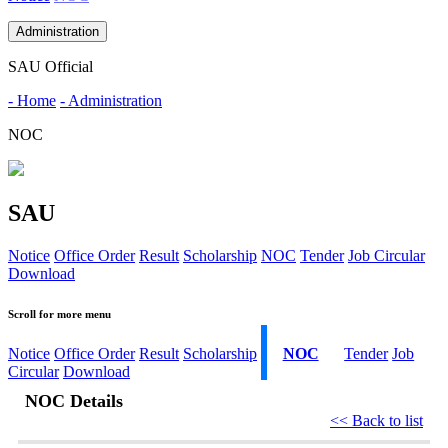
Administration
SAU Official
- Home
- Administration
NOC
SAU
Notice
Office Order
Result
Scholarship
NOC
Tender
Job Circular
Download
Scroll for more menu
Notice
Office Order
Result
Scholarship
NOC
Tender
Job
Circular
Download
NOC Details
<< Back to list