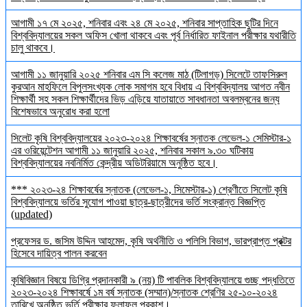
আগামী ১৭ মে ২০২৫, শনিবার এবং ২৪ মে ২০২৫, শনিবার সাপ্তাহিক ছুটির দিনে
বিশ্ববিদ্যালয়ের সকল অফিস খোলা থাকবে এবং পূর্ব নির্ধারিত ফাইনাল পরীক্ষার যথারীতি
চালু থাকবে।
আগামী ১১ জানুয়ারি ২০২৫ শনিবার এম সি কলেজ মাঠ (টিলাগড়) সিলেটে তাফসিরুল
কুরআন মাহফিলে বিপুলসংখ্যক লোক সমাগম হবে বিধায় এ বিশ্ববিদ্যালয় আগত নবীন
শিক্ষার্থী সহ সকল শিক্ষার্থীদের ভিড় এড়িয়ে যাতায়াতে সাবধানতা অবলম্বনের জন্য
বিশেষভাবে অনুরোধ করা হলো
সিলেট কৃষি বিশ্ববিদ্যালয়ের ২০২৩-২০২৪ শিক্ষাবর্ষের স্নাতক লেভেল-১ সেমিস্টার-১
এর ওরিয়েন্টেশন আগামী ১১ জানুয়ারি ২০২৫, শনিবার সকাল ৯.৩০ ঘটিকায়
বিশ্ববিদ্যালয়ের নবনির্মিত কেন্দ্রীয় অডিটরিয়ামে অনুষ্ঠিত হবে।
*** ২০২৩-২৪ শিক্ষাবর্ষের স্নাতক (লেভেল-১, সিমেস্টার-১) শ্রেণীতে সিলেট কৃষি
বিশ্ববিদ্যালয়ে ভর্তির সুযোগ পাওয়া ছাত্র-ছাত্রীদের ভর্তি সংক্রান্ত বিজ্ঞপ্তি
(updated)
প্রফেসর ড. জসিম উদ্দিন আহমেদ, কৃষি অর্থনীতি ও পলিসি বিভাগ, ভারপ্রাপ্ত প্রক্টর
হিসেবে দায়িত্ব পালন করবেন
কৃষিবিজ্ঞান বিষয়ে ডিগ্রি প্রদানকারী ৯ (নয়) টি পাবলিক বিশ্ববিদ্যালয়ে গুচ্ছ পদ্ধতিতে
২০২৩-২০২৪ শিক্ষাবর্ষে ১ম বর্ষ স্নাতক (সম্মান)/স্নাতক শ্রেণির ২৫-১০-২০২৪
তারিখে অনুষ্ঠিত ভর্তি পরীক্ষার ফলাফল প্রকাশ।