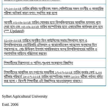
২৭-১০-২০২৪ তারিখ রবিবার অনুষ্ঠিতব্য সকল সেমিস্টারের সকল তত্বীয় ও ব্যবহারিক
পরীক্ষা অনিবার্য কারণ বশত: স্থগিত করা হলো
আগামী ০২-০৯-২০২৪ তারিখ সোমবার হতে বিশ্ববিদ্যালয়ের আবাসিক হলসমূহ খুলে
দেয়া হবে এবং ০৫-০৯-২০২৪ তারিখ বৃহস্পতিবার হতে একাডেমিক কার্যক্রম চালু হবে
(** Updated)
২১-০৮-২০২৪ তারিখে অনুষ্ঠিত ডিন কাউন্সিলের সভার সিদ্ধান্ত মূলে এ
বিশ্ববিদ্যালয়ের ভেটেরিনারি এনিম্যাল ও বায়োমেডিকেল সায়েন্সেস অনুষদের ডিন
প্রফেসর ড. মোঃ ছিদ্দিকুল ইসলাম সাময়িকভাবে অত্র বিশ্ববিদ্যালয়ের আর্থিক ও
প্রশাসনিক দায়িত্ব পরিচালনা করবেন
শিক্ষার্থীদের নিরাপত্তা ও শান্তি-শৃঙ্খলা সংক্রান্ত বিজ্ঞপ্তি
শিক্ষার্থীদের আবাসিক হল ত্যাগের সময়সীমা ১৭-০৭-২০২৪ তারিখ বুধবার বেলা ২.০০
ঘটিকার পরিবর্তে ১৮-০৭-২০২৪ তারিখ বৃহস্পতিবার সকাল ১০:০০ ঘটিকা পর্যন্ত বর্ধিত
করা হলো। বিদেশী শিক্ষার্থীরা এই বিজ্ঞপ্তির আওতায়মুক্ত থাকবে।
Sylhet Agricultural University
Estd. 2006