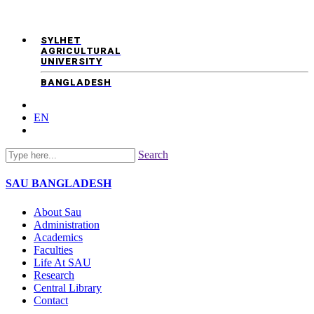
SYLHET
AGRICULTURAL
UNIVERSITY
BANGLADESH
EN
Search
SAU
BANGLADESH
About Sau
Administration
Academics
Faculties
Life At SAU
Research
Central Library
Contact