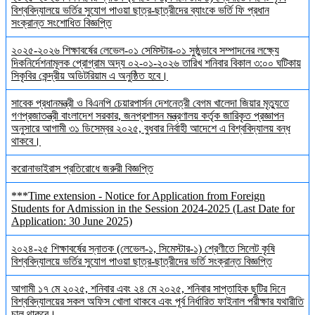
বিশ্ববিদ্যালয়ে ভর্তির সুযোগ পাওয়া ছাত্র-ছাত্রীদের ব্যাংকে ভর্তি ফি প্রধান
সংক্রান্ত সংশোধিত বিজ্ঞপ্তি
২০২৫-২০২৬ শিক্ষাবর্ষের লেভেল-০১ সেমিস্টার-০১ সুষ্ঠুভাবে সম্পাদনের লক্ষ্যে
দিকনির্দেশনামূলক প্রোগ্রাম অদ্য ০২-০১-২০২৬ তারিখ শনিবার বিকাল ৩:০০ ঘটিকায়
সিকৃবির কেন্দ্রীয় অডিটরিয়াম এ অনুষ্ঠিত হবে।
সাবেক প্রধানমন্ত্রী ও বিএনপি চেয়ারপার্সন দেশনেত্রী বেগম খালেদা জিয়ার মৃত্যুতে
গণপ্রজাতন্ত্রী বাংলাদেশ সরকার, জনপ্রশাসন মন্ত্রণালয় কর্তৃক জারিকৃত প্রজ্ঞাপন
অনুসারে আগামী ৩১ ডিসেম্বর ২০২৫, বুধবার নির্বাহী আদেশে এ বিশ্ববিদ্যালয় বন্ধ
থাকবে।
করোনাভাইরাস প্রতিরোধে জরুরী বিজ্ঞপ্তি
***Time extension - Notice for Application from Foreign
Students for Admission in the Session 2024-2025 (Last Date for
Application: 30 June 2025)
২০২৪-২৫ শিক্ষাবর্ষের স্নাতক (লেভেল-১, সিমেস্টার-১) শ্রেণীতে সিলেট কৃষি
বিশ্ববিদ্যালয়ে ভর্তির সুযোগ পাওয়া ছাত্র-ছাত্রীদের ভর্তি সংক্রান্ত বিজ্ঞপ্তি
আগামী ১৭ মে ২০২৫, শনিবার এবং ২৪ মে ২০২৫, শনিবার সাপ্তাহিক ছুটির দিনে
বিশ্ববিদ্যালয়ের সকল অফিস খোলা থাকবে এবং পূর্ব নির্ধারিত ফাইনাল পরীক্ষার যথারীতি
চালু থাকবে।