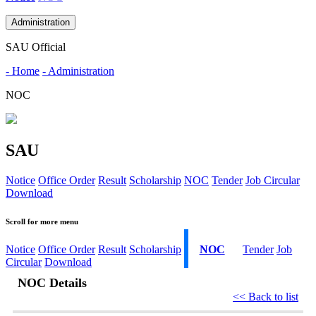
Administration
SAU Official
- Home
- Administration
NOC
SAU
Notice
Office Order
Result
Scholarship
NOC
Tender
Job Circular
Download
Scroll for more menu
Notice
Office Order
Result
Scholarship
NOC
Tender
Job
Circular
Download
NOC Details
<< Back to list