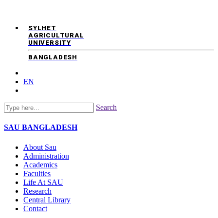
SYLHET
AGRICULTURAL
UNIVERSITY
BANGLADESH
EN
Search
SAU
BANGLADESH
About Sau
Administration
Academics
Faculties
Life At SAU
Research
Central Library
Contact