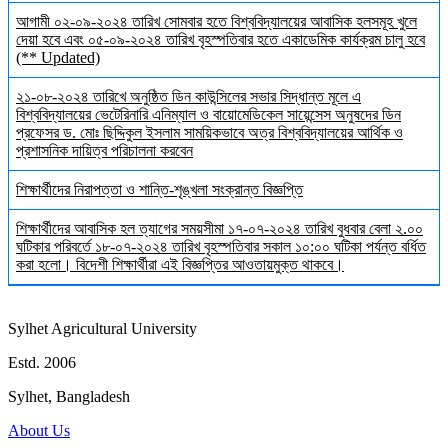
আগামী ০২-০৯-২০২৪ তারিখ সোমবার হতে বিশ্ববিদ্যালয়ের আবাসিক হলসমূহ খুলে
দেয়া হবে এবং ০৫-০৯-২০২৪ তারিখ বৃহস্পতিবার হতে একাডেমিক কার্যক্রম চালু হবে
(** Updated)
২১-০৮-২০২৪ তারিখে অনুষ্ঠিত ডিন কাউন্সিলের সভার সিদ্ধান্ত মূলে এ
বিশ্ববিদ্যালয়ের ভেটেরিনারি এনিম্যাল ও বায়োমেডিকেল সায়েন্সেস অনুষদের ডিন
প্রফেসর ড. মোঃ ছিদ্দিকুল ইসলাম সাময়িকভাবে অত্র বিশ্ববিদ্যালয়ের আর্থিক ও
প্রশাসনিক দায়িত্ব পরিচালনা করবেন
শিক্ষার্থীদের নিরাপত্তা ও শান্তি-শৃঙ্খলা সংক্রান্ত বিজ্ঞপ্তি
শিক্ষার্থীদের আবাসিক হল ত্যাগের সময়সীমা ১৭-০৭-২০২৪ তারিখ বুধবার বেলা ২.০০
ঘটিকার পরিবর্তে ১৮-০৭-২০২৪ তারিখ বৃহস্পতিবার সকাল ১০:০০ ঘটিকা পর্যন্ত বর্ধিত
করা হলো। বিদেশী শিক্ষার্থীরা এই বিজ্ঞপ্তির আওতায়মুক্ত থাকবে।
Sylhet Agricultural University
Estd. 2006
Sylhet, Bangladesh
About Us