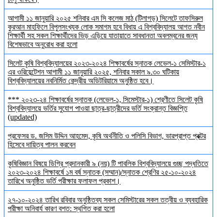
আগামী ১১ জানুয়ারি ২০২৫ শনিবার এম সি কলেজ মাঠ (টিলাগড়) সিলেটে তাফসিরুল
কুরআন মাহফিলে বিপুলসংখ্যক লোক সমাগম হবে বিধায় এ বিশ্ববিদ্যালয় আগত নবীন
শিক্ষার্থী সহ সকল শিক্ষার্থীদের ভিড় এড়িয়ে যাতায়াতে সাবধানতা অবলম্বনের জন্য
বিশেষভাবে অনুরোধ করা হলো
সিলেট কৃষি বিশ্ববিদ্যালয়ের ২০২৩-২০২৪ শিক্ষাবর্ষের স্নাতক লেভেল-১ সেমিস্টার-১
এর ওরিয়েন্টেশন আগামী ১১ জানুয়ারি ২০২৫, শনিবার সকাল ৯.৩০ ঘটিকায়
বিশ্ববিদ্যালয়ের নবনির্মিত কেন্দ্রীয় অডিটরিয়ামে অনুষ্ঠিত হবে।
*** ২০২৩-২৪ শিক্ষাবর্ষের স্নাতক (লেভেল-১, সিমেস্টার-১) শ্রেণীতে সিলেট কৃষি
বিশ্ববিদ্যালয়ে ভর্তির সুযোগ পাওয়া ছাত্র-ছাত্রীদের ভর্তি সংক্রান্ত বিজ্ঞপ্তি
(updated)
প্রফেসর ড. জসিম উদ্দিন আহমেদ, কৃষি অর্থনীতি ও পলিসি বিভাগ, ভারপ্রাপ্ত প্রক্টর
হিসেবে দায়িত্ব পালন করবেন
কৃষিবিজ্ঞান বিষয়ে ডিগ্রি প্রদানকারী ৯ (নয়) টি পাবলিক বিশ্ববিদ্যালয়ে গুচ্ছ পদ্ধতিতে
২০২৩-২০২৪ শিক্ষাবর্ষে ১ম বর্ষ স্নাতক (সম্মান)/স্নাতক শ্রেণির ২৫-১০-২০২৪
তারিখে অনুষ্ঠিত ভর্তি পরীক্ষার ফলাফল প্রকাশ।
২৭-১০-২০২৪ তারিখ রবিবার অনুষ্ঠিতব্য সকল সেমিস্টারের সকল তত্বীয় ও ব্যবহারিক
পরীক্ষা অনিবার্য কারণ বশত: স্থগিত করা হলো