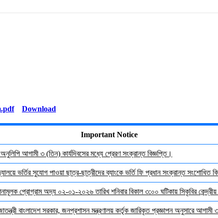
Download
Important Notice
র অনুলিপি আগামী ৩ (তিন) কার্যদিবসের মধ্যে প্রেরণ সংক্রান্ত বিজ্ঞপ্তি।
যালয়ে ভর্তির সুযোগ পাওয়া ছাত্র-ছাত্রীদের ব্যাংকে ভর্তি ফি প্রধান সংক্রান্ত সংশোধিত বিজ
দেশনামূলক প্রোগ্রাম অদ্য ০২-০১-২০২৬ তারিখ শনিবার বিকাল ৩:০০ ঘটিকায় সিকৃবির কেন্দ্রীয
জাতন্ত্রী বাংলাদেশ সরকার, জনপ্রশাসন মন্ত্রণালয় কর্তৃক জারিকৃত প্রজ্ঞাপন অনুসারে আগামী