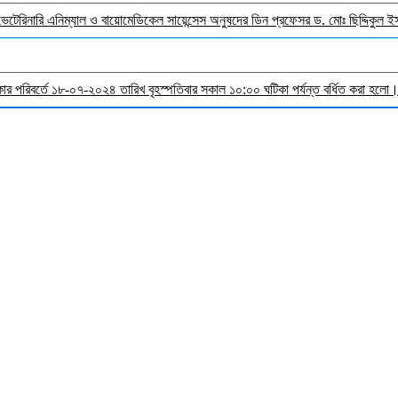
 ভেটেরিনারি এনিম্যাল ও বায়োমেডিকেল সায়েন্সেস অনুষদের ডিন প্রফেসর ড. মোঃ ছিদ্দিকুল 
র পরিবর্তে ১৮-০৭-২০২৪ তারিখ বৃহস্পতিবার সকাল ১০:০০ ঘটিকা পর্যন্ত বর্ধিত করা হলো। ব