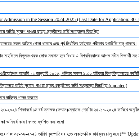
or Admission in the Session 2024-2025 (Last Date for Application: 30 
ে ভর্তির সুযোগ পাওয়া ছাত্র-ছাত্রীদের ভর্তি সংক্রান্ত বিজ্ঞপ্তি
ালয়ের সকল অফিস খোলা থাকবে এবং পূর্ব নির্ধারিত ফাইনাল পরীক্ষার যথারীতি চালু থাকবে।
মাহফিলে বিপুলসংখ্যক লোক সমাগম হবে বিধায় এ বিশ্ববিদ্যালয় আগত নবীন শিক্ষার্থী সহ সক
ওরিয়েন্টেশন আগামী ১১ জানুয়ারি ২০২৫, শনিবার সকাল ৯.৩০ ঘটিকায় বিশ্ববিদ্যালয়ের নবনির্মি
দ্যালয়ে ভর্তির সুযোগ পাওয়া ছাত্র-ছাত্রীদের ভর্তি সংক্রান্ত বিজ্ঞপ্তি (updated)
েবে দায়িত্ব পালন করবেন
 ২০২৩-২০২৪ শিক্ষাবর্ষে ১ম বর্ষ স্নাতক (সম্মান)/স্নাতক শ্রেণির ২৫-১০-২০২৪ তারিখে অনুষ্
ক্ষা অনিবার্য কারণ বশত: স্থগিত করা হলো
হবে এবং ০৫-০৯-২০২৪ তারিখ বৃহস্পতিবার হতে একাডেমিক কার্যক্রম চালু হবে (** Upda