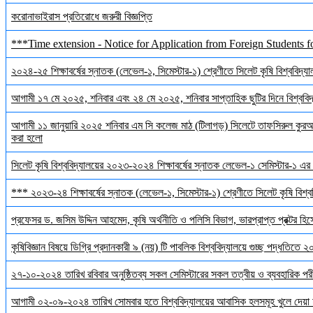
করোনাভাইরাস প্রতিরোধে জরুরী বিজ্ঞপ্তি
***Time extension - Notice for Application from Foreign Students f
২০২৪-২৫ শিক্ষাবর্ষের স্নাতক (লেভেল-১, সিমেস্টার-১) শ্রেণীতে সিলেট কৃষি বিশ্ববিদ্যালয়
আগামী ১৭ মে ২০২৫, শনিবার এবং ২৪ মে ২০২৫, শনিবার সাপ্তাহিক ছুটির দিনে বিশ্ববিদ্য
আগামী ১১ জানুয়ারি ২০২৫ শনিবার এম সি কলেজ মাঠ (টিলাগড়) সিলেটে তাফসিরুল কুরআন 
করা হলো
সিলেট কৃষি বিশ্ববিদ্যালয়ের ২০২৩-২০২৪ শিক্ষাবর্ষের স্নাতক লেভেল-১ সেমিস্টার-১ এর 
*** ২০২৩-২৪ শিক্ষাবর্ষের স্নাতক (লেভেল-১, সিমেস্টার-১) শ্রেণীতে সিলেট কৃষি বিশ্ববি
প্রফেসর ড. জসিম উদ্দিন আহমেদ, কৃষি অর্থনীতি ও পলিসি বিভাগ, ভারপ্রাপ্ত প্রক্টর হিস
কৃষিবিজ্ঞান বিষয়ে ডিগ্রি প্রদানকারী ৯ (নয়) টি পাবলিক বিশ্ববিদ্যালয়ে গুচ্ছ পদ্ধতিতে
২৭-১০-২০২৪ তারিখ রবিবার অনুষ্ঠিতব্য সকল সেমিস্টারের সকল তত্বীয় ও ব্যবহারিক পরী
আগামী ০২-০৯-২০২৪ তারিখ সোমবার হতে বিশ্ববিদ্যালয়ের আবাসিক হলসমূহ খুলে দেয়া 