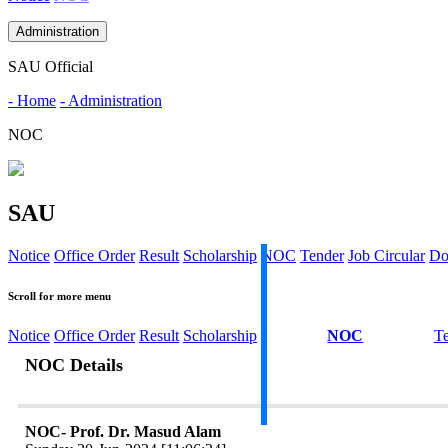
Administration
SAU Official
- Home
- Administration
NOC
SAU
Notice
Office Order
Result
Scholarship
NOC
Tender
Job Circular
Do
Scroll for more menu
Notice
Office Order
Result
Scholarship
NOC
T
NOC Details
NOC- Prof. Dr. Masud Alam