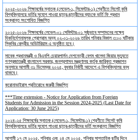
২০২৫-২০২৬ শিক্ষাবর্ষের স্নাতক (লেভেল-১, সিমেস্টার-১) শ্রেণীতে সিলেট কৃষি
বিশ্ববিদ্যালয়ে ভর্তির সুযোগ পাওয়া ছাত্র-ছাত্রীদের ব্যাংকে ভর্তি ফি প্রধান
সংক্রান্ত সংশোধিত বিজ্ঞপ্তি
২০২৫-২০২৬ শিক্ষাবর্ষের লেভেল-০১ সেমিস্টার-০১ সুষ্ঠুভাবে সম্পাদনের লক্ষ্যে
দিকনির্দেশনামূলক প্রোগ্রাম অদ্য ০২-০১-২০২৬ তারিখ শনিবার বিকাল ৩:০০ ঘটিকায়
সিকৃবির কেন্দ্রীয় অডিটরিয়াম এ অনুষ্ঠিত হবে।
সাবেক প্রধানমন্ত্রী ও বিএনপি চেয়ারপার্সন দেশনেত্রী বেগম খালেদা জিয়ার মৃত্যুতে
গণপ্রজাতন্ত্রী বাংলাদেশ সরকার, জনপ্রশাসন মন্ত্রণালয় কর্তৃক জারিকৃত প্রজ্ঞাপন
অনুসারে আগামী ৩১ ডিসেম্বর ২০২৫, বুধবার নির্বাহী আদেশে এ বিশ্ববিদ্যালয় বন্ধ
থাকবে।
করোনাভাইরাস প্রতিরোধে জরুরী বিজ্ঞপ্তি
***Time extension - Notice for Application from Foreign
Students for Admission in the Session 2024-2025 (Last Date for
Application: 30 June 2025)
২০২৪-২৫ শিক্ষাবর্ষের স্নাতক (লেভেল-১, সিমেস্টার-১) শ্রেণীতে সিলেট কৃষি
বিশ্ববিদ্যালয়ে ভর্তির সুযোগ পাওয়া ছাত্র-ছাত্রীদের ভর্তি সংক্রান্ত বিজ্ঞপ্তি
আগামী ১৭ মে ২০২৫, শনিবার এবং ২৪ মে ২০২৫, শনিবার সাপ্তাহিক ছুটির দিনে