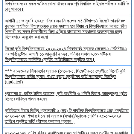
বিশ্ববিদ্যালয়ের সকল অফিস খোলা থাকবে এবং পূর্ব নির্ধারিত ফাইনাল পরীক্ষার যথারীতি
চালু থাকবে।
আগামী ১১ জানুয়ারি ২০২৫ শনিবার এম সি কলেজ মাঠ (টিলাগড়) সিলেটে তাফসিরুল
কুরআন মাহফিলে বিপুলসংখ্যক লোক সমাগম হবে বিধায় এ বিশ্ববিদ্যালয় আগত নবীন
শিক্ষার্থী সহ সকল শিক্ষার্থীদের ভিড় এড়িয়ে যাতায়াতে সাবধানতা অবলম্বনের জন্য
বিশেষভাবে অনুরোধ করা হলো
সিলেট কৃষি বিশ্ববিদ্যালয়ের ২০২৩-২০২৪ শিক্ষাবর্ষের স্নাতক লেভেল-১ সেমিস্টার-১
এর ওরিয়েন্টেশন আগামী ১১ জানুয়ারি ২০২৫, শনিবার সকাল ৯.৩০ ঘটিকায়
বিশ্ববিদ্যালয়ের নবনির্মিত কেন্দ্রীয় অডিটরিয়ামে অনুষ্ঠিত হবে।
*** ২০২৩-২৪ শিক্ষাবর্ষের স্নাতক (লেভেল-১, সিমেস্টার-১) শ্রেণীতে সিলেট কৃষি
বিশ্ববিদ্যালয়ে ভর্তির সুযোগ পাওয়া ছাত্র-ছাত্রীদের ভর্তি সংক্রান্ত বিজ্ঞপ্তি
(updated)
প্রফেসর ড. জসিম উদ্দিন আহমেদ, কৃষি অর্থনীতি ও পলিসি বিভাগ, ভারপ্রাপ্ত প্রক্টর
হিসেবে দায়িত্ব পালন করবেন
কৃষিবিজ্ঞান বিষয়ে ডিগ্রি প্রদানকারী ৯ (নয়) টি পাবলিক বিশ্ববিদ্যালয়ে গুচ্ছ পদ্ধতিতে
২০২৩-২০২৪ শিক্ষাবর্ষে ১ম বর্ষ স্নাতক (সম্মান)/স্নাতক শ্রেণির ২৫-১০-২০২৪
তারিখে অনুষ্ঠিত ভর্তি পরীক্ষার ফলাফল প্রকাশ।
২৭-১০-২০২৪ তারিখ রবিবার অনুষ্ঠিতব্য সকল সেমিস্টারের সকল তত্বীয় ও ব্যবহারিক