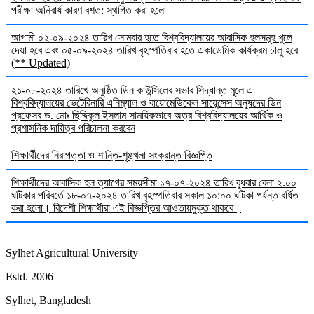
পরীক্ষা অনিবার্য কারণ বশত: স্থগিত করা হলো
আগামী ০২-০৯-২০২৪ তারিখ সোমবার হতে বিশ্ববিদ্যালয়ের আবাসিক হলসমূহ খুলে
দেয়া হবে এবং ০৫-০৯-২০২৪ তারিখ বৃহস্পতিবার হতে একাডেমিক কার্যক্রম চালু হবে
(** Updated)
২১-০৮-২০২৪ তারিখে অনুষ্ঠিত ডিন কাউন্সিলের সভার সিদ্ধান্ত মূলে এ
বিশ্ববিদ্যালয়ের ভেটেরিনারি এনিম্যাল ও বায়োমেডিকেল সায়েন্সেস অনুষদের ডিন
প্রফেসর ড. মোঃ ছিদ্দিকুল ইসলাম সাময়িকভাবে অত্র বিশ্ববিদ্যালয়ের আর্থিক ও
প্রশাসনিক দায়িত্ব পরিচালনা করবেন
শিক্ষার্থীদের নিরাপত্তা ও শান্তি-শৃঙ্খলা সংক্রান্ত বিজ্ঞপ্তি
শিক্ষার্থীদের আবাসিক হল ত্যাগের সময়সীমা ১৭-০৭-২০২৪ তারিখ বুধবার বেলা ২.০০
ঘটিকার পরিবর্তে ১৮-০৭-২০২৪ তারিখ বৃহস্পতিবার সকাল ১০:০০ ঘটিকা পর্যন্ত বর্ধিত
করা হলো। বিদেশী শিক্ষার্থীরা এই বিজ্ঞপ্তির আওতায়মুক্ত থাকবে।
Sylhet Agricultural University
Estd. 2006
Sylhet, Bangladesh