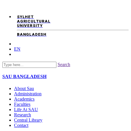
SYLHET
AGRICULTURAL
UNIVERSITY
BANGLADESH
EN
Search
SAU
BANGLADESH
About Sau
Administration
Academics
Faculties
Life At SAU
Research
Central Library
Contact