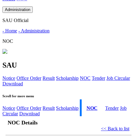
Administration
SAU Official
- Home
- Administration
NOC
SAU
Notice
Office Order
Result
Scholarship
NOC
Tender
Job Circular
Download
Scroll for more menu
Notice
Office Order
Result
Scholarship
NOC
Tender
Job
Circular
Download
NOC Details
<< Back to list