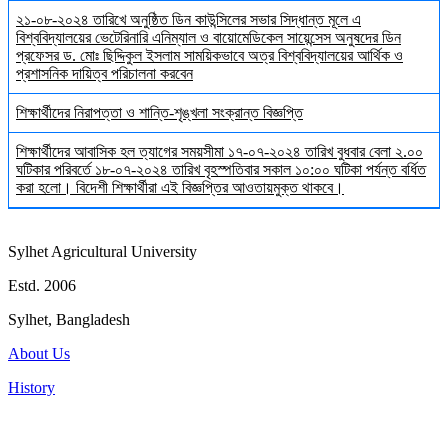
২১-০৮-২০২৪ তারিখে অনুষ্ঠিত ডিন কাউন্সিলের সভার সিদ্ধান্ত মূলে এ
বিশ্ববিদ্যালয়ের ভেটেরিনারি এনিম্যাল ও বায়োমেডিকেল সায়েন্সেস অনুষদের ডিন
প্রফেসর ড. মোঃ ছিদ্দিকুল ইসলাম সাময়িকভাবে অত্র বিশ্ববিদ্যালয়ের আর্থিক ও
প্রশাসনিক দায়িত্ব পরিচালনা করবেন
শিক্ষার্থীদের নিরাপত্তা ও শান্তি-শৃঙ্খলা সংক্রান্ত বিজ্ঞপ্তি
শিক্ষার্থীদের আবাসিক হল ত্যাগের সময়সীমা ১৭-০৭-২০২৪ তারিখ বুধবার বেলা ২.০০
ঘটিকার পরিবর্তে ১৮-০৭-২০২৪ তারিখ বৃহস্পতিবার সকাল ১০:০০ ঘটিকা পর্যন্ত বর্ধিত
করা হলো। বিদেশী শিক্ষার্থীরা এই বিজ্ঞপ্তির আওতায়মুক্ত থাকবে।
Sylhet Agricultural University
Estd. 2006
Sylhet, Bangladesh
About Us
History