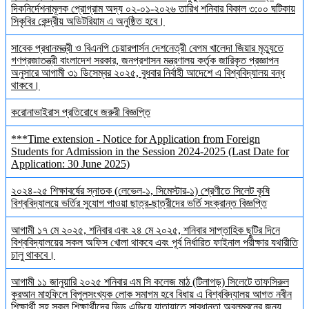
দিকনির্দেশনামূলক প্রোগ্রাম অদ্য ০২-০১-২০২৬ তারিখ শনিবার বিকাল ৩:০০ ঘটিকায়
সিকৃবির কেন্দ্রীয় অডিটরিয়াম এ অনুষ্ঠিত হবে।
সাবেক প্রধানমন্ত্রী ও বিএনপি চেয়ারপার্সন দেশনেত্রী বেগম খালেদা জিয়ার মৃত্যুতে
গণপ্রজাতন্ত্রী বাংলাদেশ সরকার, জনপ্রশাসন মন্ত্রণালয় কর্তৃক জারিকৃত প্রজ্ঞাপন
অনুসারে আগামী ৩১ ডিসেম্বর ২০২৫, বুধবার নির্বাহী আদেশে এ বিশ্ববিদ্যালয় বন্ধ
থাকবে।
করোনাভাইরাস প্রতিরোধে জরুরী বিজ্ঞপ্তি
***Time extension - Notice for Application from Foreign
Students for Admission in the Session 2024-2025 (Last Date for
Application: 30 June 2025)
২০২৪-২৫ শিক্ষাবর্ষের স্নাতক (লেভেল-১, সিমেস্টার-১) শ্রেণীতে সিলেট কৃষি
বিশ্ববিদ্যালয়ে ভর্তির সুযোগ পাওয়া ছাত্র-ছাত্রীদের ভর্তি সংক্রান্ত বিজ্ঞপ্তি
আগামী ১৭ মে ২০২৫, শনিবার এবং ২৪ মে ২০২৫, শনিবার সাপ্তাহিক ছুটির দিনে
বিশ্ববিদ্যালয়ের সকল অফিস খোলা থাকবে এবং পূর্ব নির্ধারিত ফাইনাল পরীক্ষার যথারীতি
চালু থাকবে।
আগামী ১১ জানুয়ারি ২০২৫ শনিবার এম সি কলেজ মাঠ (টিলাগড়) সিলেটে তাফসিরুল
কুরআন মাহফিলে বিপুলসংখ্যক লোক সমাগম হবে বিধায় এ বিশ্ববিদ্যালয় আগত নবীন
শিক্ষার্থী সহ সকল শিক্ষার্থীদের ভিড় এড়িয়ে যাতায়াতে সাবধানতা অবলম্বনের জন্য