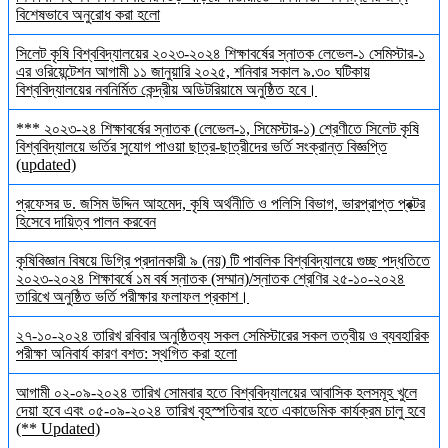
বিশেষভাবে অনুরোধ করা হলো
সিলেট কৃষি বিশ্ববিদ্যালয়ের ২০২৩-২০২৪ শিক্ষাবর্ষের স্নাতক লেভেল-১ সেমিস্টার-১
এর ওরিয়েন্টেশন আগামী ১১ জানুয়ারি ২০২৫, শনিবার সকাল ৯.৩০ ঘটিকায়
বিশ্ববিদ্যালয়ের নবনির্মিত কেন্দ্রীয় অডিটরিয়ামে অনুষ্ঠিত হবে।
*** ২০২৩-২৪ শিক্ষাবর্ষের স্নাতক (লেভেল-১, সিমেস্টার-১) শ্রেণীতে সিলেট কৃষি
বিশ্ববিদ্যালয়ে ভর্তির সুযোগ পাওয়া ছাত্র-ছাত্রীদের ভর্তি সংক্রান্ত বিজ্ঞপ্তি
(updated)
প্রফেসর ড. জসিম উদ্দিন আহমেদ, কৃষি অর্থনীতি ও পলিসি বিভাগ, ভারপ্রাপ্ত প্রক্টর
হিসেবে দায়িত্ব পালন করবেন
কৃষিবিজ্ঞান বিষয়ে ডিগ্রি প্রদানকারী ৯ (নয়) টি পাবলিক বিশ্ববিদ্যালয়ে গুচ্ছ পদ্ধতিতে
২০২৩-২০২৪ শিক্ষাবর্ষে ১ম বর্ষ স্নাতক (সম্মান)/স্নাতক শ্রেণির ২৫-১০-২০২৪
তারিখে অনুষ্ঠিত ভর্তি পরীক্ষার ফলাফল প্রকাশ।
২৭-১০-২০২৪ তারিখ রবিবার অনুষ্ঠিতব্য সকল সেমিস্টারের সকল তত্বীয় ও ব্যবহারিক
পরীক্ষা অনিবার্য কারণ বশত: স্থগিত করা হলো
আগামী ০২-০৯-২০২৪ তারিখ সোমবার হতে বিশ্ববিদ্যালয়ের আবাসিক হলসমূহ খুলে
দেয়া হবে এবং ০৫-০৯-২০২৪ তারিখ বৃহস্পতিবার হতে একাডেমিক কার্যক্রম চালু হবে
(** Updated)