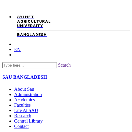
SYLHET
AGRICULTURAL
UNIVERSITY
BANGLADESH
EN
Search
SAU
BANGLADESH
About Sau
Administration
Academics
Faculties
Life At SAU
Research
Central Library
Contact