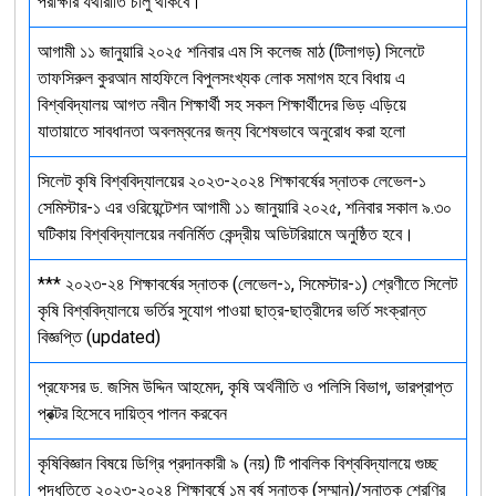
পরীক্ষার যথারীতি চালু থাকবে।
আগামী ১১ জানুয়ারি ২০২৫ শনিবার এম সি কলেজ মাঠ (টিলাগড়) সিলেটে
তাফসিরুল কুরআন মাহফিলে বিপুলসংখ্যক লোক সমাগম হবে বিধায় এ
বিশ্ববিদ্যালয় আগত নবীন শিক্ষার্থী সহ সকল শিক্ষার্থীদের ভিড় এড়িয়ে
যাতায়াতে সাবধানতা অবলম্বনের জন্য বিশেষভাবে অনুরোধ করা হলো
সিলেট কৃষি বিশ্ববিদ্যালয়ের ২০২৩-২০২৪ শিক্ষাবর্ষের স্নাতক লেভেল-১
সেমিস্টার-১ এর ওরিয়েন্টেশন আগামী ১১ জানুয়ারি ২০২৫, শনিবার সকাল ৯.৩০
ঘটিকায় বিশ্ববিদ্যালয়ের নবনির্মিত কেন্দ্রীয় অডিটরিয়ামে অনুষ্ঠিত হবে।
*** ২০২৩-২৪ শিক্ষাবর্ষের স্নাতক (লেভেল-১, সিমেস্টার-১) শ্রেণীতে সিলেট
কৃষি বিশ্ববিদ্যালয়ে ভর্তির সুযোগ পাওয়া ছাত্র-ছাত্রীদের ভর্তি সংক্রান্ত
বিজ্ঞপ্তি (updated)
প্রফেসর ড. জসিম উদ্দিন আহমেদ, কৃষি অর্থনীতি ও পলিসি বিভাগ, ভারপ্রাপ্ত
প্রক্টর হিসেবে দায়িত্ব পালন করবেন
কৃষিবিজ্ঞান বিষয়ে ডিগ্রি প্রদানকারী ৯ (নয়) টি পাবলিক বিশ্ববিদ্যালয়ে গুচ্ছ
পদ্ধতিতে ২০২৩-২০২৪ শিক্ষাবর্ষে ১ম বর্ষ স্নাতক (সম্মান)/স্নাতক শ্রেণির