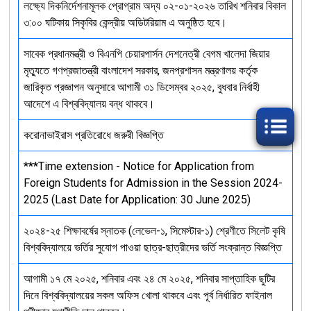
লক্ষ্যে দিকনির্দেশনামূলক প্রোগ্রাম অদ্য ০২-০১-২০২৬ তারিখ শনিবার বিকাল
৩:০০ ঘটিকায় সিকৃবির কেন্দ্রীয় অডিটরিয়াম এ অনুষ্ঠিত হবে।
সাবেক প্রধানমন্ত্রী ও বিএনপি চেয়ারপার্সন দেশনেত্রী বেগম খালেদা জিয়ার
মৃত্যুতে গণপ্রজাতন্ত্রী বাংলাদেশ সরকার, জনপ্রশাসন মন্ত্রণালয় কর্তৃক
জারিকৃত প্রজ্ঞাপন অনুসারে আগামী ৩১ ডিসেম্বর ২০২৫, বুধবার নির্বাহী
আদেশে এ বিশ্ববিদ্যালয় বন্ধ থাকবে।
করোনাভাইরাস প্রতিরোধে জরুরী বিজ্ঞপ্তি
***Time extension - Notice for Application from
Foreign Students for Admission in the Session 2024-
2025 (Last Date for Application: 30 June 2025)
২০২৪-২৫ শিক্ষাবর্ষের স্নাতক (লেভেল-১, সিমেস্টার-১) শ্রেণীতে সিলেট কৃষি
বিশ্ববিদ্যালয়ে ভর্তির সুযোগ পাওয়া ছাত্র-ছাত্রীদের ভর্তি সংক্রান্ত বিজ্ঞপ্তি
আগামী ১৭ মে ২০২৫, শনিবার এবং ২৪ মে ২০২৫, শনিবার সাপ্তাহিক ছুটির
দিনে বিশ্ববিদ্যালয়ের সকল অফিস খোলা থাকবে এবং পূর্ব নির্ধারিত ফাইনাল